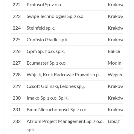
222
Proinsol Sp. z o.o.
Kraków
223
Swipe Technologies Sp. z o.o.
Kraków
224
Steinfeld sp.k.
Kraków
225
Confisio Gładki sp.k.
Kraków
226
Gpm Sp. z o.o. sp.k.
Balice
227
Ecumaster Sp. z o.o.
Modlnica
228
Wójcik, Krok Radcowie Prawni sp.p.
Węgrzce Wie
229
Ccsoft Goliński, Lelonek sp.j.
Kraków
230
Imako Sp. z o.o. Sp.K.
Kraków
231
Bmm Nieruchomości Sp. z o.o.
Kraków
232
Atrium Project Management Sp. z o.o.
Libiąż
sp.k.