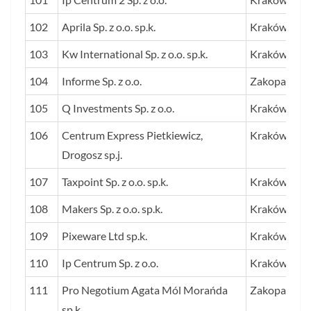
102
Aprila Sp. z o.o. sp.k.
Kraków
103
Kw International Sp. z o.o. sp.k.
Kraków
104
Informe Sp. z o.o.
Zakopane
105
Q Investments Sp. z o.o.
Kraków
106
Centrum Express Pietkiewicz,
Kraków
Drogosz sp.j.
107
Taxpoint Sp. z o.o. sp.k.
Kraków
108
Makers Sp. z o.o. sp.k.
Kraków
109
Pixeware Ltd sp.k.
Kraków
110
Ip Centrum Sp. z o.o.
Kraków
111
Pro Negotium Agata Mól Morańda
Zakopane
sp.k.