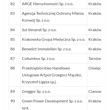
82
ARGE Nieruchomości Sp. z o.o.
Kraków
83
Agencja Technicznej Ochrony Mienia
Kraków
Konwój Sp. z o.o.
84
Sol Venandi Sp. z o.o.
Kraków
85
Krakowska Grupa Medyczna Sp. z o.o.
Kraków
86
Benedict Immobilien Sp. z o.o.
Kraków
87
Collumbus Sp. z o.o.
Tarnów
88
Przedsiębiorstwo Handlowo
Oświęcim
Usługowe Artpol Grzegorz Mączko,
Krzysztof Ligęza sp.j.
89
Greggor Sp. z o.o.
Cianowice
90
Green Power Development Sp. z o.o.
Kraków
sp.k.