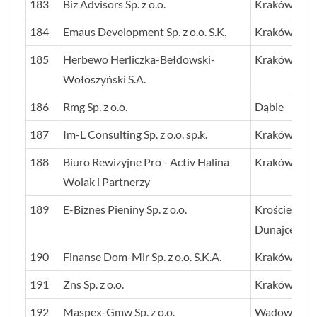
183
Biz Advisors Sp. z o.o.
Kraków
184
Emaus Development Sp. z o.o. S.K.
Kraków
185
Herbewo Herliczka-Bełdowski-
Kraków
Wołoszyński S.A.
186
Rmg Sp. z o.o.
Dąbie
187
Im-L Consulting Sp. z o.o. sp.k.
Kraków
188
Biuro Rewizyjne Pro - Activ Halina
Kraków
Wolak i Partnerzy
189
E-Biznes Pieniny Sp. z o.o.
Krościenko 
Dunajcem
190
Finanse Dom-Mir Sp. z o.o. S.K.A.
Kraków
191
Zns Sp. z o.o.
Kraków
192
Maspex-Gmw Sp. z o.o.
Wadowice