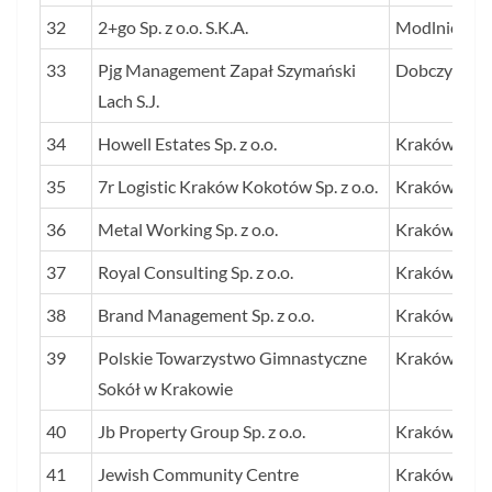
32
2+go Sp. z o.o. S.K.A.
Modlnica
33
Pjg Management Zapał Szymański
Dobczyce
Lach S.J.
34
Howell Estates Sp. z o.o.
Kraków
35
7r Logistic Kraków Kokotów Sp. z o.o.
Kraków
36
Metal Working Sp. z o.o.
Kraków
37
Royal Consulting Sp. z o.o.
Kraków
38
Brand Management Sp. z o.o.
Kraków
39
Polskie Towarzystwo Gimnastyczne
Kraków
Sokół w Krakowie
40
Jb Property Group Sp. z o.o.
Kraków
41
Jewish Community Centre
Kraków