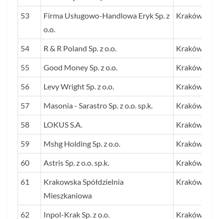
53
Firma Usługowo-Handlowa Eryk Sp. z
Kraków
o.o.
54
R & R Poland Sp. z o.o.
Kraków
55
Good Money Sp. z o.o.
Kraków
56
Levy Wright Sp. z o.o.
Kraków
57
Masonia - Sarastro Sp. z o.o. sp.k.
Kraków
58
LOKUS S.A.
Kraków
59
Mshg Holding Sp. z o.o.
Kraków
60
Astris Sp. z o.o. sp.k.
Kraków
61
Krakowska Spółdzielnia
Kraków
Mieszkaniowa
62
Inpol-Krak Sp. z o.o.
Kraków