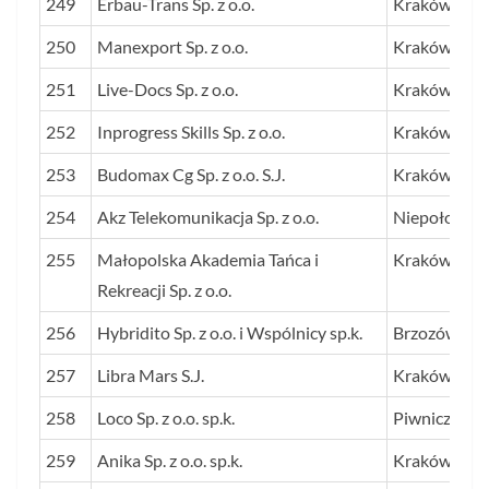
249
Erbau-Trans Sp. z o.o.
Kraków
250
Manexport Sp. z o.o.
Kraków
251
Live-Docs Sp. z o.o.
Kraków
252
Inprogress Skills Sp. z o.o.
Kraków
253
Budomax Cg Sp. z o.o. S.J.
Kraków
254
Akz Telekomunikacja Sp. z o.o.
Niepołomice
255
Małopolska Akademia Tańca i
Kraków
Rekreacji Sp. z o.o.
256
Hybridito Sp. z o.o. i Wspólnicy sp.k.
Brzozówka
257
Libra Mars S.J.
Kraków
258
Loco Sp. z o.o. sp.k.
Piwniczna-Z
259
Anika Sp. z o.o. sp.k.
Kraków