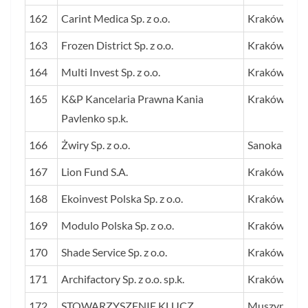
162
Carint Medica Sp. z o.o.
Kraków
163
Frozen District Sp. z o.o.
Kraków
164
Multi Invest Sp. z o.o.
Kraków
165
K&P Kancelaria Prawna Kania
Kraków
Pavlenko sp.k.
166
Żwiry Sp. z o.o.
Sanoka
167
Lion Fund S.A.
Kraków
168
Ekoinvest Polska Sp. z o.o.
Kraków
169
Modulo Polska Sp. z o.o.
Kraków
170
Shade Service Sp. z o.o.
Kraków
171
Archifactory Sp. z o.o. sp.k.
Kraków
172
STOWARZYSZENIE KLUCZ
Muszyna