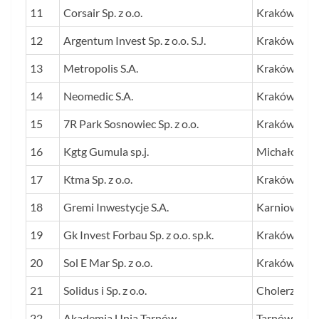
11
Corsair Sp. z o.o.
Kraków
12
Argentum Invest Sp. z o.o. S.J.
Kraków
13
Metropolis S.A.
Kraków
14
Neomedic S.A.
Kraków
15
7R Park Sosnowiec Sp. z o.o.
Kraków
16
Kgtg Gumula sp.j.
Michałowice
17
Ktma Sp. z o.o.
Kraków
18
Gremi Inwestycje S.A.
Karniowice
19
Gk Invest Forbau Sp. z o.o. sp.k.
Kraków
20
Sol E Mar Sp. z o.o.
Kraków
21
Solidus i Sp. z o.o.
Cholerzyn
22
Akademia Unia Tarnów
Tarnów