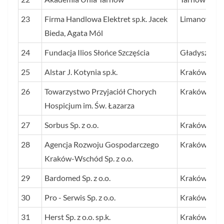
23
Firma Handlowa Elektret sp.k. Jacek
Limanowa
Bieda, Agata Mól
24
Fundacja Ilios Słońce Szczęścia
Gładyszów
25
Alstar J. Kotynia sp.k.
Kraków
26
Towarzystwo Przyjaciół Chorych
Kraków
Hospicjum im. Św. Łazarza
27
Sorbus Sp. z o.o.
Kraków
28
Agencja Rozwoju Gospodarczego
Kraków
Kraków-Wschód Sp. z o.o.
29
Bardomed Sp. z o.o.
Kraków
30
Pro - Serwis Sp. z o.o.
Kraków
31
Herst Sp. z o.o. sp.k.
Kraków