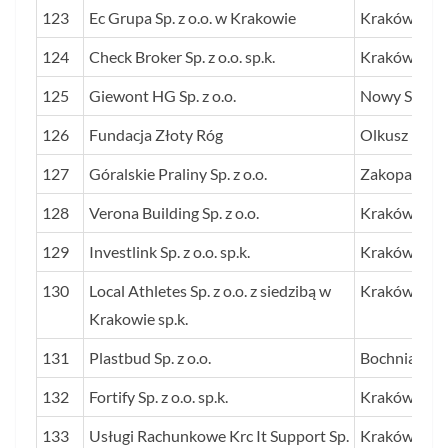
123
Ec Grupa Sp. z o.o. w Krakowie
Kraków
124
Check Broker Sp. z o.o. sp.k.
Kraków
125
Giewont HG Sp. z o.o.
Nowy Sącz
126
Fundacja Złoty Róg
Olkusz
127
Góralskie Praliny Sp. z o.o.
Zakopane
128
Verona Building Sp. z o.o.
Kraków
129
Investlink Sp. z o.o. sp.k.
Kraków
130
Local Athletes Sp. z o.o. z siedzibą w
Kraków
Krakowie sp.k.
131
Plastbud Sp. z o.o.
Bochnia
132
Fortify Sp. z o.o. sp.k.
Kraków
133
Usługi Rachunkowe Krc It Support Sp.
Kraków