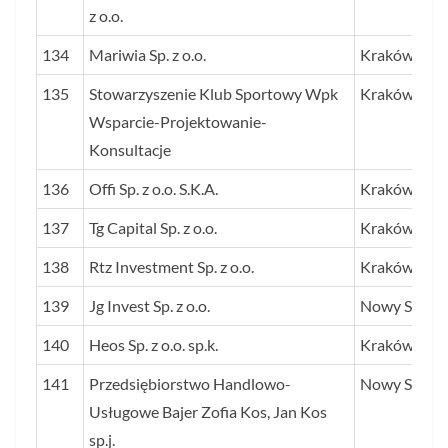
z o.o.
134
Mariwia Sp. z o.o.
Kraków
135
Stowarzyszenie Klub Sportowy Wpk
Kraków
Wsparcie-Projektowanie-
Konsultacje
136
Offi Sp. z o.o. S.K.A.
Kraków
137
Tg Capital Sp. z o.o.
Kraków
138
Rtz Investment Sp. z o.o.
Kraków
139
Jg Invest Sp. z o.o.
Nowy Sącz
140
Heos Sp. z o.o. sp.k.
Kraków
141
Przedsiębiorstwo Handlowo-
Nowy Sącz
Usługowe Bajer Zofia Kos, Jan Kos
sp.j.