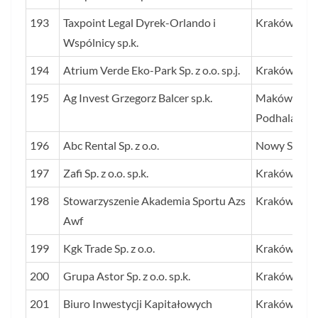
193
Taxpoint Legal Dyrek-Orlando i
Kraków
Wspólnicy sp.k.
194
Atrium Verde Eko-Park Sp. z o.o. sp.j.
Kraków
195
Ag Invest Grzegorz Balcer sp.k.
Maków
Podhalański
196
Abc Rental Sp. z o.o.
Nowy Sącz
197
Zafi Sp. z o.o. sp.k.
Kraków
198
Stowarzyszenie Akademia Sportu Azs
Kraków
Awf
199
Kgk Trade Sp. z o.o.
Kraków
200
Grupa Astor Sp. z o.o. sp.k.
Kraków
201
Biuro Inwestycji Kapitałowych
Kraków