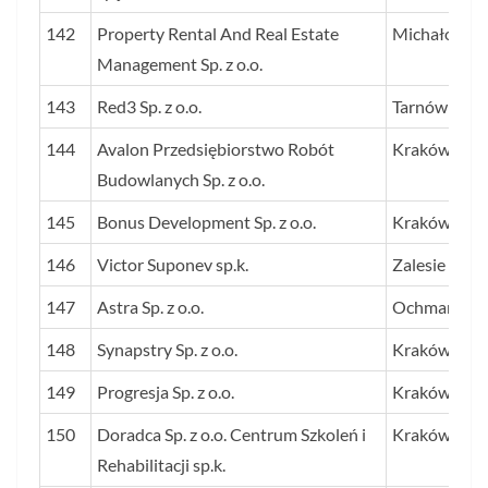
142
Property Rental And Real Estate
Michałowice
Management Sp. z o.o.
143
Red3 Sp. z o.o.
Tarnów
144
Avalon Przedsiębiorstwo Robót
Kraków
Budowlanych Sp. z o.o.
145
Bonus Development Sp. z o.o.
Kraków
146
Victor Suponev sp.k.
Zalesie
147
Astra Sp. z o.o.
Ochmanów
148
Synapstry Sp. z o.o.
Kraków
149
Progresja Sp. z o.o.
Kraków
150
Doradca Sp. z o.o. Centrum Szkoleń i
Kraków
Rehabilitacji sp.k.