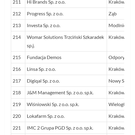
211
Hi Brands Sp. z o.o.
Kraków
212
Progress Sp. z o.o.
Ząb
213
Investa Sp. z o.o.
Modlnica
214
Womar Solutions Trzciński Szkaradek
Kraków
sp.j.
215
Fundacja Demos
Odporyszó
216
Linsa Sp. z o.o.
Kraków
217
Digiqal Sp. z o.o.
Nowy Sącz
218
J&M Management Sp. z o.o. sp.k.
Kraków
219
Wiśniowski Sp. z o.o. sp.k.
Wielogłowy
220
Lokafarm Sp. z o.o.
Kraków
221
IMC 2 Grupa PGD Sp. z o.o. sp.k.
Kraków