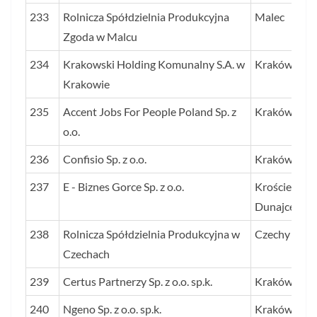
233
Rolnicza Spółdzielnia Produkcyjna
Malec
Zgoda w Malcu
234
Krakowski Holding Komunalny S.A. w
Kraków
Krakowie
235
Accent Jobs For People Poland Sp. z
Kraków
o.o.
236
Confisio Sp. z o.o.
Kraków
237
E - Biznes Gorce Sp. z o.o.
Krościenko 
Dunajcem
238
Rolnicza Spółdzielnia Produkcyjna w
Czechy
Czechach
239
Certus Partnerzy Sp. z o.o. sp.k.
Kraków
240
Ngeno Sp. z o.o. sp.k.
Kraków