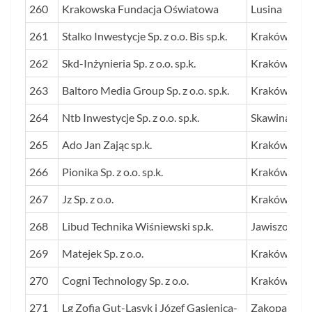
260
Krakowska Fundacja Oświatowa
Lusina
261
Stalko Inwestycje Sp. z o.o. Bis sp.k.
Kraków
262
Skd-Inżynieria Sp. z o.o. sp.k.
Kraków
263
Baltoro Media Group Sp. z o.o. sp.k.
Kraków
264
Ntb Inwestycje Sp. z o.o. sp.k.
Skawina
265
Ado Jan Zając sp.k.
Kraków
266
Pionika Sp. z o.o. sp.k.
Kraków
267
Jz Sp. z o.o.
Kraków
268
Libud Technika Wiśniewski sp.k.
Jawiszowice
269
Matejek Sp. z o.o.
Kraków
270
Cogni Technology Sp. z o.o.
Kraków
271
Lg Zofia Gut-Lasyk i Józef Gąsienica-
Zakopane