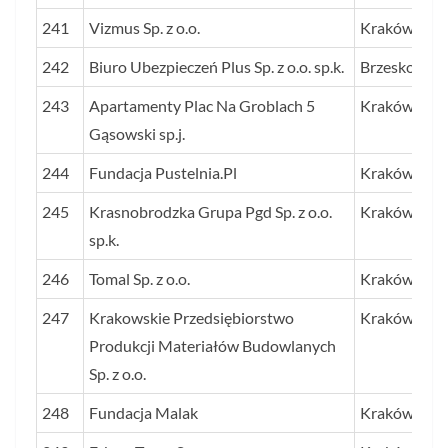
241
Vizmus Sp. z o.o.
Kraków
242
Biuro Ubezpieczeń Plus Sp. z o.o. sp.k.
Brzesko
243
Apartamenty Plac Na Groblach 5
Kraków
Gąsowski sp.j.
244
Fundacja Pustelnia.Pl
Kraków
245
Krasnobrodzka Grupa Pgd Sp. z o.o.
Kraków
sp.k.
246
Tomal Sp. z o.o.
Kraków
247
Krakowskie Przedsiębiorstwo
Kraków
Produkcji Materiałów Budowlanych
Sp. z o.o.
248
Fundacja Malak
Kraków