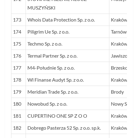
MUSZYŃSKI
173
Whois Data Protection Sp. z o.o.
Kraków
174
Piligrim Ue Sp. z o.o.
Tarnów
175
Techmo Sp. z o.o.
Kraków
176
Termal Partner Sp. z o.o.
Jawiszowice
177
M4-Południe Sp. z o.o.
Brzesko
178
Wl Finanse Audyt Sp. z o.o.
Kraków
179
Meridian Trade Sp. z o.o.
Brody
180
Nowobud Sp. z o.o.
Nowy Sącz
181
CUPERTINO ONE SP Z O O
Kraków
182
Dobrego Pasterza 52 Sp. z o.o. sp.k.
Kraków