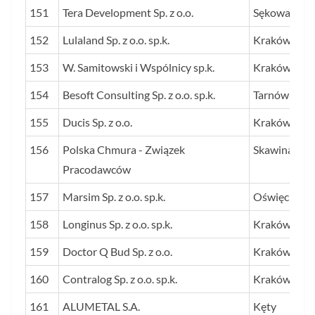
151
Tera Development Sp. z o.o.
Sękowa
152
Lulaland Sp. z o.o. sp.k.
Kraków
153
W. Samitowski i Wspólnicy sp.k.
Kraków
154
Besoft Consulting Sp. z o.o. sp.k.
Tarnów
155
Ducis Sp. z o.o.
Kraków
156
Polska Chmura - Związek
Skawina
Pracodawców
157
Marsim Sp. z o.o. sp.k.
Oświęcim
158
Longinus Sp. z o.o. sp.k.
Kraków
159
Doctor Q Bud Sp. z o.o.
Kraków
160
Contralog Sp. z o.o. sp.k.
Kraków
161
ALUMETAL S.A.
Kęty