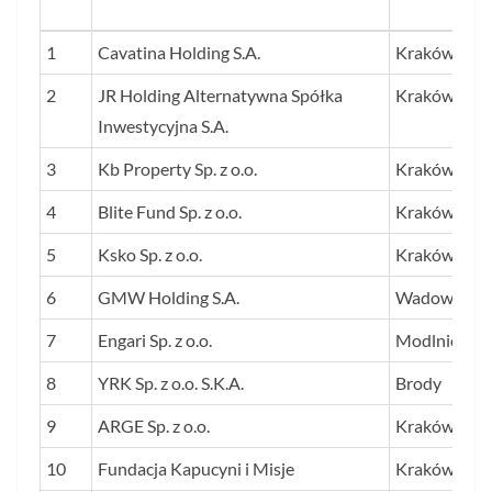
LP.
NAZWA FIRMY
SIEDZIBA
1
Cavatina Holding S.A.
Kraków
2
JR Holding Alternatywna Spółka
Kraków
Inwestycyjna S.A.
3
Kb Property Sp. z o.o.
Kraków
4
Blite Fund Sp. z o.o.
Kraków
5
Ksko Sp. z o.o.
Kraków
6
GMW Holding S.A.
Wadowice
7
Engari Sp. z o.o.
Modlnica
8
YRK Sp. z o.o. S.K.A.
Brody
9
ARGE Sp. z o.o.
Kraków
10
Fundacja Kapucyni i Misje
Kraków