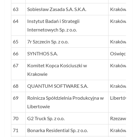
63
Sobiesław Zasada S.A. S.K.A.
Kraków
64
Instytut Badań i Strategii
Kraków
Internetowych Sp. z o.o.
65
7r Szczecin Sp. z o.o.
Kraków
66
SYNTHOS S.A.
Oświęcim
67
Komitet Kopca Kościuszki w
Kraków
Krakowie
68
QUANTUM SOFTWARE S.A.
Kraków
69
Rolnicza Spółdzielnia Produkcyjna w
Libertów
Libertowie
70
G2 Truck Sp. z o.o.
Rzezawa
71
Bonarka Residential Sp. z o.o.
Kraków