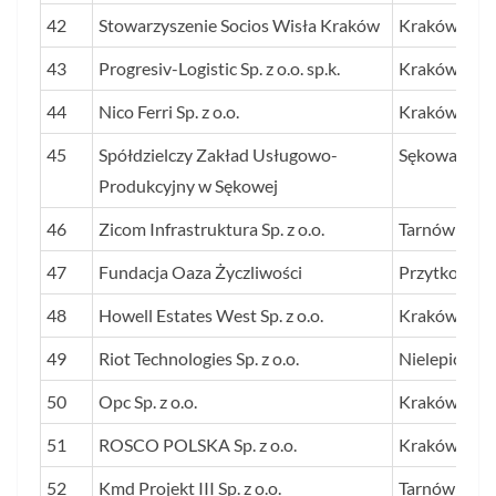
42
Stowarzyszenie Socios Wisła Kraków
Kraków
43
Progresiv-Logistic Sp. z o.o. sp.k.
Kraków
44
Nico Ferri Sp. z o.o.
Kraków
45
Spółdzielczy Zakład Usługowo-
Sękowa
Produkcyjny w Sękowej
46
Zicom Infrastruktura Sp. z o.o.
Tarnów
47
Fundacja Oaza Życzliwości
Przytkowice
48
Howell Estates West Sp. z o.o.
Kraków
49
Riot Technologies Sp. z o.o.
Nielepice
50
Opc Sp. z o.o.
Kraków
51
ROSCO POLSKA Sp. z o.o.
Kraków
52
Kmd Projekt III Sp. z o.o.
Tarnów