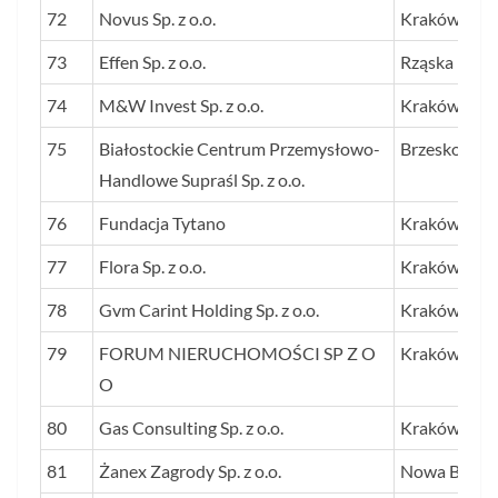
72
Novus Sp. z o.o.
Kraków
73
Effen Sp. z o.o.
Rząska
74
M&W Invest Sp. z o.o.
Kraków
75
Białostockie Centrum Przemysłowo-
Brzesko
Handlowe Supraśl Sp. z o.o.
76
Fundacja Tytano
Kraków
77
Flora Sp. z o.o.
Kraków
78
Gvm Carint Holding Sp. z o.o.
Kraków
79
FORUM NIERUCHOMOŚCI SP Z O
Kraków
O
80
Gas Consulting Sp. z o.o.
Kraków
81
Żanex Zagrody Sp. z o.o.
Nowa Biała