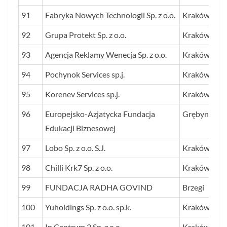
91
Fabryka Nowych Technologii Sp. z o.o.
Kraków
92
Grupa Protekt Sp. z o.o.
Kraków
93
Agencja Reklamy Wenecja Sp. z o.o.
Kraków
94
Pochynok Services sp.j.
Kraków
95
Korenev Services sp.j.
Kraków
96
Europejsko-Azjatycka Fundacja
Grębynice
Edukacji Biznesowej
97
Lobo Sp. z o.o. S.J.
Kraków
98
Chilli Krk7 Sp. z o.o.
Kraków
99
FUNDACJA RADHA GOVIND
Brzegi
100
Yuholdings Sp. z o.o. sp.k.
Kraków
101
Ip Centrum 2 Sp. z o.o.
Kraków