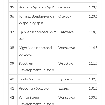
35
Brabank Sp. z o.o. Sp.K.
Gdynia
123,5
36
Tomasz Bondarewski i
Otwock
120,6
Wspólnicy sp.k.
37
Fp Nieruchomości Sp. z
Katowice
118,3
o.o.
38
Mgw Nieruchomości
Warszawa
114,5
Sp. z o.o.
39
Spectrum
Wrocław
111,7
Development Sp. z o.o.
40
Findo Sp. z o.o.
Rydzyna
102,9
41
Procontra Sp. z o.o.
Szczecin
101,5
42
White Stone
Warszawa
100,7
Development Sp. z o.o.