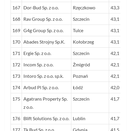
167
Dor-Bud Sp. z o.o.
Rzęczkowo
43,3
168
Rav Group Sp. z o.o.
Szczecin
43,1
169
G4g Group Sp. z o.o.
Tulce
43,1
170
Abades Strojny Sp.K.
Kołobrzeg
43,1
171
Ergie Sp. z o.o.
Szczecin
42,1
172
Incom Sp. z o.o.
Żmigród
42,1
173
Intoro Sp. z o.o. sp.k.
Poznań
42,1
174
Arbud Pl Sp. z o.o.
Łódź
42,0
175
Agatrans Property Sp.
Szczecin
41,7
z o.o.
176
Blift Solutions Sp. z o.o.
Lublin
41,7
177
Tk Bud Sp. z o.o.
Gdynia
41,5