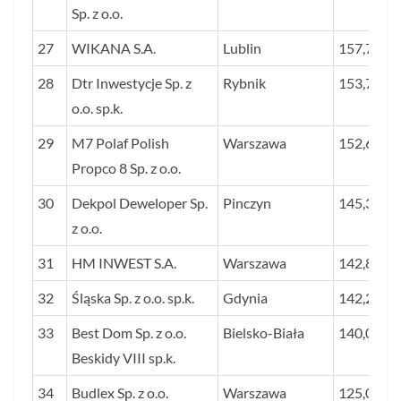
Sp. z o.o.
27
WIKANA S.A.
Lublin
157,7
28
Dtr Inwestycje Sp. z
Rybnik
153,7
o.o. sp.k.
29
M7 Polaf Polish
Warszawa
152,6
Propco 8 Sp. z o.o.
30
Dekpol Deweloper Sp.
Pinczyn
145,3
z o.o.
31
HM INWEST S.A.
Warszawa
142,8
32
Śląska Sp. z o.o. sp.k.
Gdynia
142,2
33
Best Dom Sp. z o.o.
Bielsko-Biała
140,0
Beskidy VIII sp.k.
34
Budlex Sp. z o.o.
Warszawa
125,0