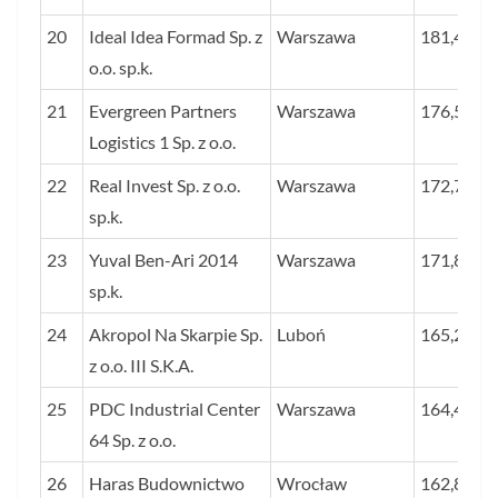
20
Ideal Idea Formad Sp. z
Warszawa
181,4
o.o. sp.k.
21
Evergreen Partners
Warszawa
176,5
Logistics 1 Sp. z o.o.
22
Real Invest Sp. z o.o.
Warszawa
172,7
sp.k.
23
Yuval Ben-Ari 2014
Warszawa
171,8
sp.k.
24
Akropol Na Skarpie Sp.
Luboń
165,2
z o.o. III S.K.A.
25
PDC Industrial Center
Warszawa
164,4
64 Sp. z o.o.
26
Haras Budownictwo
Wrocław
162,8