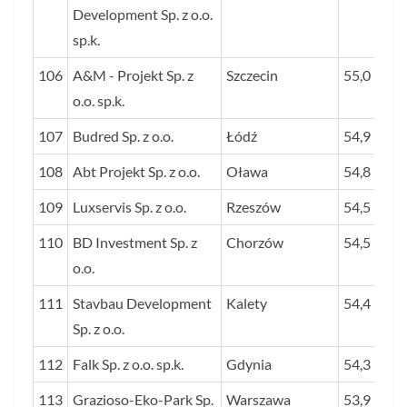
Development Sp. z o.o.
sp.k.
106
A&M - Projekt Sp. z
Szczecin
55,0
o.o. sp.k.
107
Budred Sp. z o.o.
Łódź
54,9
108
Abt Projekt Sp. z o.o.
Oława
54,8
109
Luxservis Sp. z o.o.
Rzeszów
54,5
110
BD Investment Sp. z
Chorzów
54,5
o.o.
111
Stavbau Development
Kalety
54,4
Sp. z o.o.
112
Falk Sp. z o.o. sp.k.
Gdynia
54,3
113
Grazioso-Eko-Park Sp.
Warszawa
53,9