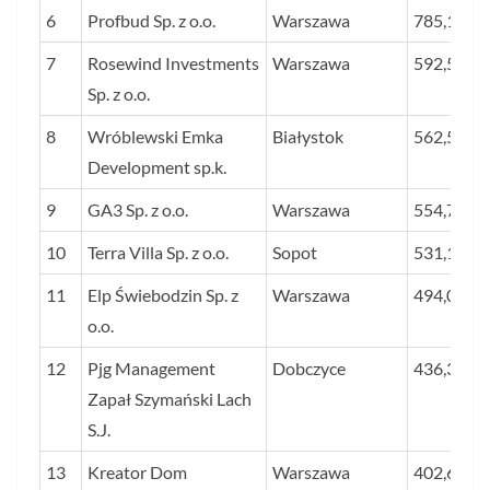
6
Profbud Sp. z o.o.
Warszawa
785,1
7
Rosewind Investments
Warszawa
592,5
Sp. z o.o.
8
Wróblewski Emka
Białystok
562,5
Development sp.k.
9
GA3 Sp. z o.o.
Warszawa
554,7
10
Terra Villa Sp. z o.o.
Sopot
531,1
11
Elp Świebodzin Sp. z
Warszawa
494,0
o.o.
12
Pjg Management
Dobczyce
436,3
Zapał Szymański Lach
S.J.
13
Kreator Dom
Warszawa
402,6