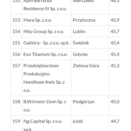
152
Apm Bartycka
Warszawa
46,3
Residence III Sp. z o.o.
153
Mara Sp. z o.o.
Przytoczna
45,9
154
Mlq-Group Sp. z o.o.
Lublin
45,7
155
Galistra - Sp. z o.o. sp.k.
Świdnik
45,4
156
Exo Titanium Sp. z o.o.
Gdynia
45,4
157
Przedsiębiorstwo
Zielona Góra
45,3
Produkcyjno-
Handlowe Awis Sp. z
o.o.
158
B.W.Invest-Dom Sp. z
Podgórzyn
45,0
o.o.
159
Ng Capital Sp. z o.o.
Łódź
44,7
sp.k.