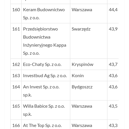
160
Keram Budownictwo
Warszawa
44,4
Sp. z o.o.
161
Przedsiębiorstwo
Swarzędz
43,9
Budownictwa
Inżynieryjnego Kappa
Sp. z o.o.
162
Eco-Chaty Sp. z o.o.
Kryspinów
43,7
163
Investbud Ag Sp. z o.o.
Konin
43,6
164
An Invest Sp. z o.o.
Bydgoszcz
43,6
sp.k.
165
Willa Babice Sp. z o.o.
Warszawa
43,5
sp.k.
166
At The Top Sp. z o.o.
Warszawa
43,3