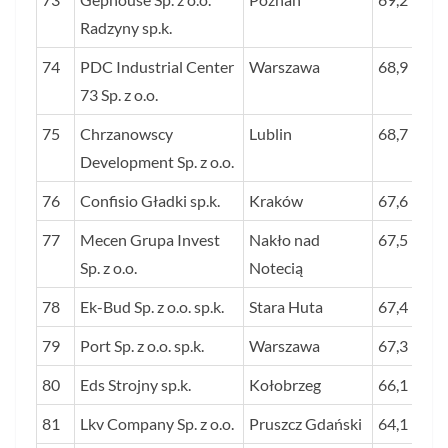
Radzyny sp.k.
74
PDC Industrial Center
Warszawa
68,9
73 Sp. z o.o.
75
Chrzanowscy
Lublin
68,7
Development Sp. z o.o.
76
Confisio Gładki sp.k.
Kraków
67,6
77
Mecen Grupa Invest
Nakło nad
67,5
Sp. z o.o.
Notecią
78
Ek-Bud Sp. z o.o. sp.k.
Stara Huta
67,4
79
Port Sp. z o.o. sp.k.
Warszawa
67,3
80
Eds Strojny sp.k.
Kołobrzeg
66,1
81
Lkv Company Sp. z o.o.
Pruszcz Gdański
64,1