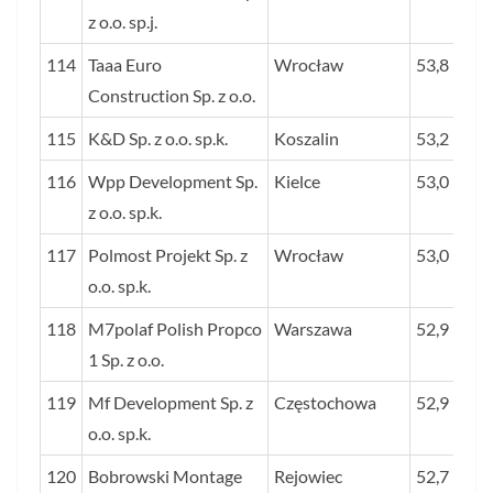
z o.o. sp.j.
114
Taaa Euro
Wrocław
53,8
Construction Sp. z o.o.
115
K&D Sp. z o.o. sp.k.
Koszalin
53,2
116
Wpp Development Sp.
Kielce
53,0
z o.o. sp.k.
117
Polmost Projekt Sp. z
Wrocław
53,0
o.o. sp.k.
118
M7polaf Polish Propco
Warszawa
52,9
1 Sp. z o.o.
119
Mf Development Sp. z
Częstochowa
52,9
o.o. sp.k.
120
Bobrowski Montage
Rejowiec
52,7