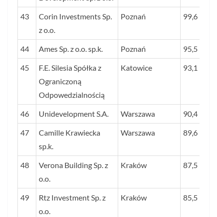
43
Corin Investments Sp.
Poznań
99,6
z o.o.
44
Ames Sp. z o.o. sp.k.
Poznań
95,5
45
F.E. Silesia Spółka z
Katowice
93,1
Ograniczoną
Odpowedzialnością
46
Unidevelopment S.A.
Warszawa
90,4
47
Camille Krawiecka
Warszawa
89,6
sp.k.
48
Verona Building Sp. z
Kraków
87,5
o.o.
49
Rtz Investment Sp. z
Kraków
85,5
o.o.