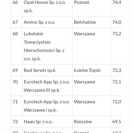
66
Opal House Sp. z o.o.
Poznań
74,4
sp.k.
67
Amino Sp. z o.o.
Bełchatów
74,0
68
Lubelskie
Warszawa
73,2
Towarzystwo
Nieruchomości Sp. z
o.o. sp.k.
69
Bud Serwis sp.k.
Łuków Śląski
72,3
70
Eurotech App Sp. z o.o.
Warszawa
72,1
Warszawa III sp.k.
71
Eurotech App Sp. z o.o.
Warszawa
72,0
Warszawa i sp.k.
72
Naao Sp. z o.o.
Rzeszów
69,5
73
Gephouse Sp. z o.o.
Poznań
69,2