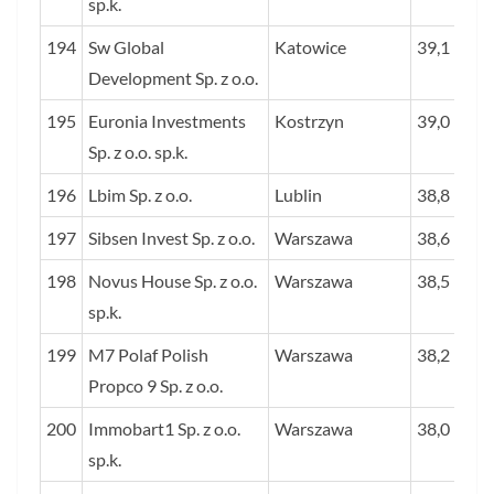
sp.k.
194
Sw Global
Katowice
39,1
Development Sp. z o.o.
195
Euronia Investments
Kostrzyn
39,0
Sp. z o.o. sp.k.
196
Lbim Sp. z o.o.
Lublin
38,8
197
Sibsen Invest Sp. z o.o.
Warszawa
38,6
198
Novus House Sp. z o.o.
Warszawa
38,5
sp.k.
199
M7 Polaf Polish
Warszawa
38,2
Propco 9 Sp. z o.o.
200
Immobart1 Sp. z o.o.
Warszawa
38,0
sp.k.