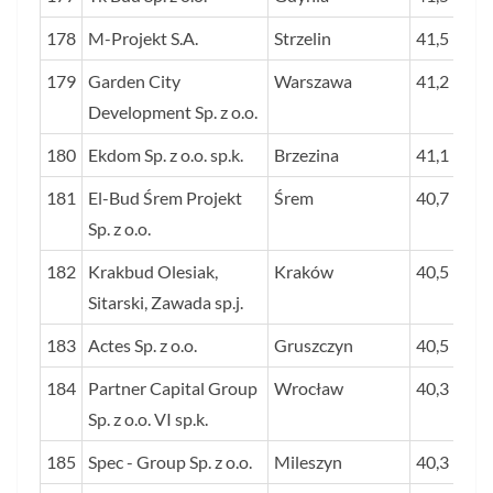
178
M-Projekt S.A.
Strzelin
41,5
179
Garden City
Warszawa
41,2
Development Sp. z o.o.
180
Ekdom Sp. z o.o. sp.k.
Brzezina
41,1
181
El-Bud Śrem Projekt
Śrem
40,7
Sp. z o.o.
182
Krakbud Olesiak,
Kraków
40,5
Sitarski, Zawada sp.j.
183
Actes Sp. z o.o.
Gruszczyn
40,5
184
Partner Capital Group
Wrocław
40,3
Sp. z o.o. VI sp.k.
185
Spec - Group Sp. z o.o.
Mileszyn
40,3