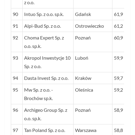
z o.o.
90
Intuo Sp. z o.o. sp.k.
Gdańsk
61,9
91
Alpi-Bud Sp. z o.o.
Ostrowieczko
61,2
92
Choma Expert Sp. z
Poznań
60,9
o.o. sp.k.
93
Akropol Inwestycje 10
Luboń
59,9
Sp. z o.o.
94
Dasta Invest Sp. z o.o.
Kraków
59,7
95
Mw Sp. z o.o. -
Oleśnica
59,2
Brochów sp.k.
96
Archigeo Group Sp. z
Poznań
58,9
o.o. sp.k.
97
Tan Poland Sp. z o.o.
Warszawa
58,8