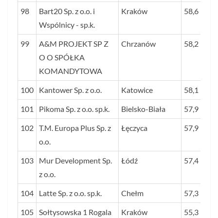
98
Bart20 Sp. z o.o. i
Kraków
58,6
Wspólnicy - sp.k.
99
A&M PROJEKT SP Z
Chrzanów
58,2
O O SPÓŁKA
KOMANDYTOWA
100
Kantower Sp. z o.o.
Katowice
58,1
101
Pikoma Sp. z o.o. sp.k.
Bielsko-Biała
57,9
102
T.M. Europa Plus Sp. z
Łęczyca
57,9
o.o.
103
Mur Development Sp.
Łódź
57,4
z o.o.
104
Latte Sp. z o.o. sp.k.
Chełm
57,3
105
Sołtysowska 1 Rogala
Kraków
55,3