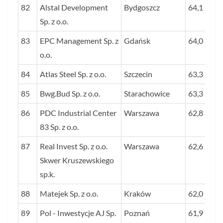
82
Alstal Development
Bydgoszcz
64,1
Sp. z o.o.
83
EPC Management Sp. z
Gdańsk
64,0
o.o.
84
Atlas Steel Sp. z o.o.
Szczecin
63,3
85
Bwg.Bud Sp. z o.o.
Starachowice
63,3
86
PDC Industrial Center
Warszawa
62,8
83 Sp. z o.o.
87
Real Invest Sp. z o.o.
Warszawa
62,6
Skwer Kruszewskiego
sp.k.
88
Matejek Sp. z o.o.
Kraków
62,0
89
Pol - Inwestycje AJ Sp.
Poznań
61,9