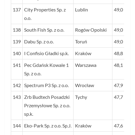
137
City Properties Sp. z
Lublin
49,0
o.o.
138
South Fish Sp. z o.o.
Rogów Opolski
49,0
139
Dabu Sp. z o.o.
Toruń
49,0
140
I Confisio Gładki sp.k.
Kraków
48,8
141
Pec Gdańsk Kowale 1
Warszawa
48,1
Sp. z o.o.
142
Spectrum P3 Sp. z o.o.
Wrocław
47,9
143
Zrb Budtech Posadzki
Tychy
47,7
Przemysłowe Sp. z o.o.
sp.k.
144
Eko-Park Sp. z o.o. Sp.J.
Kraków
47,6