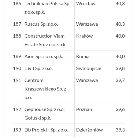
186
Technikbau Polska Sp.
Wrocław
40,3
z o.o. sp.k.
187
Ruscus Sp. z o.o.
Warszawa
40,3
188
Construction Viam
Kraków
40,0
Estate Sp. z o.o. sp.k.
189
Aion Sp. z o.o. sp.k.
Rumia
40,0
190
L & J Sp. z o.o.
Świnoujście
39,8
191
Centrum
Warszawa
39,7
Kraszewskiego Sp. z
o.o.
192
Gephouse Sp. z o.o.
Poznań
39,6
Gołuski sp.k.
193
Db Projekt i Sp. z o.o.
Dzierżoniów
39,3