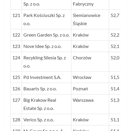
Sp. z o.o.
Fabryczny
121
Park Kościuszki Sp. z
Siemianowice
52,7
o.o.
Śląskie
122
Green Garden Sp. z o.o.
Kraków
52,2
123
Nove Idee Sp. z o.o.
Kraków
52,1
124
Recykling Silesia Sp. z
Chorzów
52,0
o.o.
125
Pd Investment S.A.
Wrocław
51,5
126
Bauarts Sp. z o.o.
Poznań
51,4
127
Big Krakow Real
Warszawa
51,3
Estate Sp. z o.o.
128
Verico Sp. z o.o.
Kraków
51,1
129
M. Geyer Sp. z o.o. 1
Kraków
51,1