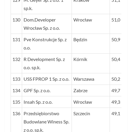
sp.k.
130
Dom.Developer
Wrocław
51,0
Wrocław Sp. z o.o.
131
Pve Konstrukcje Sp. z
Będzin
50,9
o.o.
132
R Development Sp. z
Kórnik
50,4
o.o. sp.k.
133
USS FPROP 1 Sp. z o.o.
Warszawa
50,2
134
GPF Sp. z o.o.
Zabrze
49,7
135
Insah Sp. z o.o.
Wrocław
49,3
136
Przedsiębiorstwo
Szczecin
49,1
Budowlane Winess Sp.
z o.o. sp.k.