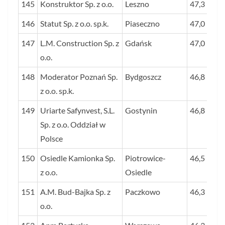
145
Konstruktor Sp. z o.o.
Leszno
47,3
146
Statut Sp. z o.o. sp.k.
Piaseczno
47,0
147
L.M. Construction Sp. z
Gdańsk
47,0
o.o.
148
Moderator Poznań Sp.
Bydgoszcz
46,8
z o.o. sp.k.
149
Uriarte Safynvest, S.L.
Gostynin
46,8
Sp. z o.o. Oddział w
Polsce
150
Osiedle Kamionka Sp.
Piotrowice-
46,5
z o.o.
Osiedle
151
A.M. Bud-Bajka Sp. z
Paczkowo
46,3
o.o.