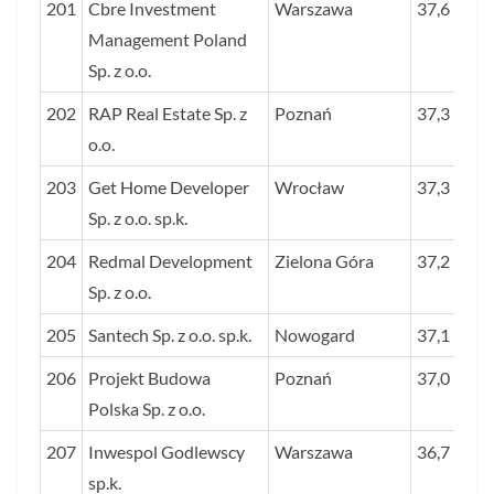
201
Cbre Investment
Warszawa
37,6
Management Poland
Sp. z o.o.
202
RAP Real Estate Sp. z
Poznań
37,3
o.o.
203
Get Home Developer
Wrocław
37,3
Sp. z o.o. sp.k.
204
Redmal Development
Zielona Góra
37,2
Sp. z o.o.
205
Santech Sp. z o.o. sp.k.
Nowogard
37,1
206
Projekt Budowa
Poznań
37,0
Polska Sp. z o.o.
207
Inwespol Godlewscy
Warszawa
36,7
sp.k.