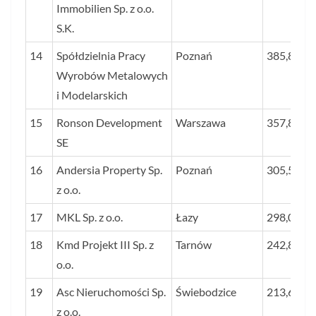
Immobilien Sp. z o.o.
S.K.
14
Spółdzielnia Pracy
Poznań
385,8
Wyrobów Metalowych
i Modelarskich
15
Ronson Development
Warszawa
357,8
SE
16
Andersia Property Sp.
Poznań
305,5
z o.o.
17
MKL Sp. z o.o.
Łazy
298,0
18
Kmd Projekt III Sp. z
Tarnów
242,8
o.o.
19
Asc Nieruchomości Sp.
Świebodzice
213,6
z o.o.