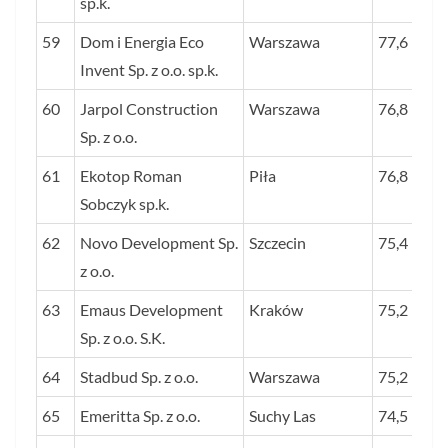
sp.k.
59
Dom i Energia Eco
Warszawa
77,6
Invent Sp. z o.o. sp.k.
60
Jarpol Construction
Warszawa
76,8
Sp. z o.o.
61
Ekotop Roman
Piła
76,8
Sobczyk sp.k.
62
Novo Development Sp.
Szczecin
75,4
z o.o.
63
Emaus Development
Kraków
75,2
Sp. z o.o. S.K.
64
Stadbud Sp. z o.o.
Warszawa
75,2
65
Emeritta Sp. z o.o.
Suchy Las
74,5