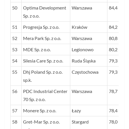
50
Optima Development
Warszawa
84,4
Sp. z o.o.
51
Progresja Sp. z o.o.
Kraków
84,2
52
Mera Park Sp. z o.o.
Warszawa
80,8
53
MDE Sp. z o.o.
Legionowo
80,2
54
Silesia Care Sp. z o.o.
Ruda Śląska
79,3
55
Dhj Poland Sp. z o.o.
Częstochowa
79,3
sp.k.
56
PDC Industrial Center
Warszawa
78,7
70 Sp. z o.o.
57
Monere Sp. z o.o.
Łazy
78,4
58
Gret-Mar Sp. z o.o.
Stargard
78,0