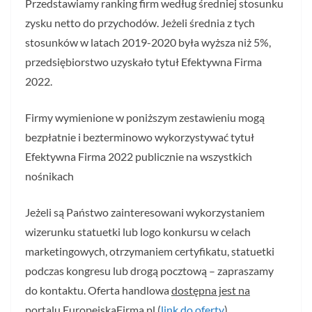
Przedstawiamy ranking firm według średniej stosunku
zysku netto do przychodów. Jeżeli średnia z tych
stosunków w latach 2019-2020 była wyższa niż 5%,
przedsiębiorstwo uzyskało tytuł Efektywna Firma
2022.
Firmy wymienione w poniższym zestawieniu mogą
bezpłatnie i bezterminowo wykorzystywać tytuł
Efektywna Firma 2022 publicznie na wszystkich
nośnikach
Jeżeli są Państwo zainteresowani wykorzystaniem
wizerunku statuetki lub logo konkursu w celach
marketingowych, otrzymaniem certyfikatu, statuetki
podczas kongresu lub drogą pocztową – zapraszamy
do kontaktu. Oferta handlowa
dostępna jest na
portalu EuropejskaFirma.pl (
link do oferty
).