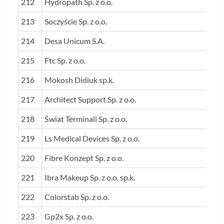
212
Hydropath Sp. z o.o.
213
Soczyście Sp. z o.o.
214
Desa Unicum S.A.
215
Ftc Sp. z o.o.
216
Mokosh Didiuk sp.k.
217
Architect Support Sp. z o.o.
218
Świat Terminali Sp. z o.o.
219
Ls Medical Devices Sp. z o.o.
220
Fibre Konzept Sp. z o.o.
221
Ibra Makeup Sp. z o.o. sp.k.
222
Colorstab Sp. z o.o.
223
Gp2x Sp. z o.o.