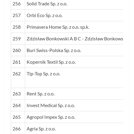
256
Solid Trade Sp. z o.o.
257
Orbi Eco Sp. z o.o.
258
Primavera Home Sp. z o.o. sp.k.
259
Zdzisław Bonkowski A B C - Zdzisław Bonkowski
260
Buri Swiss-Polska Sp. z o.o.
261
Kopernik Textil Sp. z o.o.
262
Tip-Top Sp. z o.o.
263
Rent Sp. z o.o.
264
Invest Medical Sp. z o.o.
265
Agropol Impex Sp. z o.o.
266
Agria Sp. z o.o.