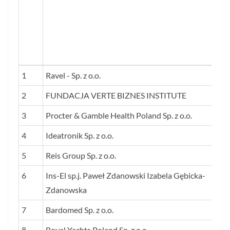
LP.
NAZWA FIRMY
1
Ravel - Sp. z o.o.
2
FUNDACJA VERTE BIZNES INSTITUTE
3
Procter & Gamble Health Poland Sp. z o.o.
4
Ideatronik Sp. z o.o.
5
Reis Group Sp. z o.o.
6
Ins-El sp.j. Paweł Zdanowski Izabela Gębicka-
Zdanowska
7
Bardomed Sp. z o.o.
8
Royal Yachts Poland Sp. z o.o.