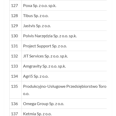
127
Poxa Sp. z o.o. sp.k.
128
Tibus Sp. z o.o.
129
Jastvis Sp. z o.o.
130
Polvis Narzędzia Sp. z o.o. sp.k.
131
Project Support Sp. z o.o.
132
JIT Services Sp. z o.o. sp.k.
133
Amgravity Sp. z o.o. sp.k.
134
Agri5 Sp. z o.o.
135
Produkcyjno-Usługowe Przedsiębiorstwo Torol Sp. z
o.o.
136
Omega Group Sp. z o.o.
137
Ketmia Sp. z o.o.