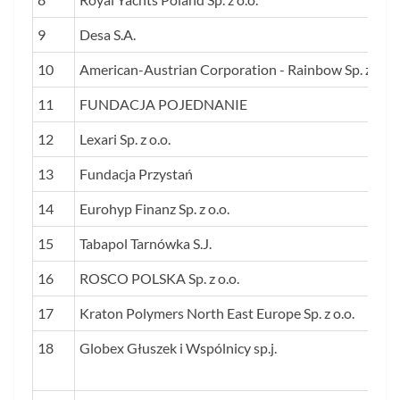
9
Desa S.A.
10
American-Austrian Corporation - Rainbow Sp. z o.o.
11
FUNDACJA POJEDNANIE
12
Lexari Sp. z o.o.
13
Fundacja Przystań
14
Eurohyp Finanz Sp. z o.o.
15
Tabapol Tarnówka S.J.
16
ROSCO POLSKA Sp. z o.o.
17
Kraton Polymers North East Europe Sp. z o.o.
18
Globex Głuszek i Wspólnicy sp.j.