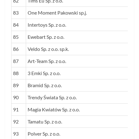
82
Tims Eu Sp. z o.o.
83
One Moment Pakowski sp.j.
84
Intertoys Sp. z o.o.
85
Ewebart Sp. z o.o.
86
Veldo Sp. z o.o. sp.k.
87
Art-Team Sp. z o.o.
88
3 Emki Sp. z o.o.
89
Bramid Sp. z o.o.
90
Trendy Świata Sp. z o.o.
91
Magia Kwiatów Sp. z o.o.
92
Tamatu Sp. z o.o.
93
Polver Sp. z o.o.