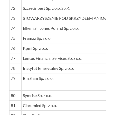
72
Szczecinbest Sp. z o.o. Sp.K.
73
STOWARZYSZENIE POD SKRZYDŁEM ANIOŁA
74
Elkem Silicones Poland Sp. z o.o.
75
Framaz Sp. z o.o.
76
Kpmi Sp. z o.o.
77
Lentus Financial Services Sp. z o.o.
78
Instytut Emerytalny Sp. z o.o.
79
Bm Slam Sp. z o.o.
80
Symrise Sp. z o.o.
81
Clarumled Sp. z o.o.