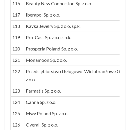
116
Beauty New Connection Sp. z o.o.
117
Iberapol Sp. z o.o.
118
Kavka Jevelry Sp. z o.o. sp.k.
119
Pro-Cast Sp. z o.o. sp.k.
120
Prosperia Poland Sp. z o.o.
121
Monamoon Sp. z o.o.
122
Przedsiębiorstwo Usługowo-Wielobranżowe G & J S
z o.o.
123
Farmatis Sp. z o.o.
124
Canna Sp. z o.o.
125
Mwv Poland Sp. z o.o.
126
Overall Sp. z o.o.