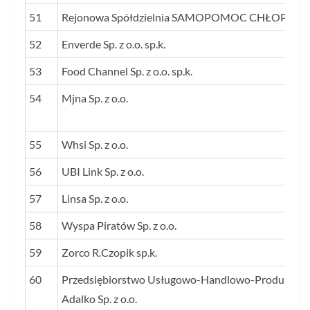
51
Rejonowa Spółdzielnia SAMOPOMOC CHŁOPSKA
52
Enverde Sp. z o.o. sp.k.
53
Food Channel Sp. z o.o. sp.k.
54
Mjna Sp. z o.o.
55
Whsi Sp. z o.o.
56
UBI Link Sp. z o.o.
57
Linsa Sp. z o.o.
58
Wyspa Piratów Sp. z o.o.
59
Zorco R.Czopik sp.k.
60
Przedsiębiorstwo Usługowo-Handlowo-Produkcyjn
Adalko Sp. z o.o.