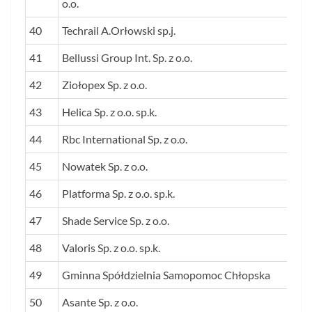
o.o.
40
Techrail A.Orłowski sp.j.
41
Bellussi Group Int. Sp. z o.o.
42
Ziołopex Sp. z o.o.
43
Helica Sp. z o.o. sp.k.
44
Rbc International Sp. z o.o.
45
Nowatek Sp. z o.o.
46
Platforma Sp. z o.o. sp.k.
47
Shade Service Sp. z o.o.
48
Valoris Sp. z o.o. sp.k.
49
Gminna Spółdzielnia Samopomoc Chłopska
50
Asante Sp. z o.o.