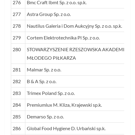
276
Bmc Craft Ibmt Sp. z o.o. sp.k.
277
Astra Group Sp. z o.o.
278
Nautilus Galeria i Dom Aukcyjny Sp. z o.o. sp.k.
279
Cortem Elektrotechnika Pl Sp. z o.o.
280
STOWARZYSZENIE RZESZOWSKA AKADEMIA
MŁODEGO PIŁKARZA
281
Malmar Sp. z o.o.
282
B & A Sp. z o.o.
283
Trimex Poland Sp. z o.o.
284
Premiumlux M. Kliza, Krajewski sp.k.
285
Demarso Sp. z o.o.
286
Global Food Hygiene D. Urbański sp.k.