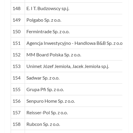
148
E. I T. Budzowscy sp.j.
149
Polgabo Sp. z o.o.
150
Fermintrade Sp. z o.o.
151
Agencja Inwestycyjno - Handlowa B&B Sp. z o.o.
152
MM Board Polska Sp. z o.o.
153
Unimet Józef Jemioła, Jacek Jemioła sp.j.
154
Sadwar Sp. z o.o.
155
Grupa Pfi Sp. z o.o.
156
Senpuro Home Sp. z o.o.
157
Reisser-Pol Sp. z o.o.
158
Rubcon Sp. z o.o.