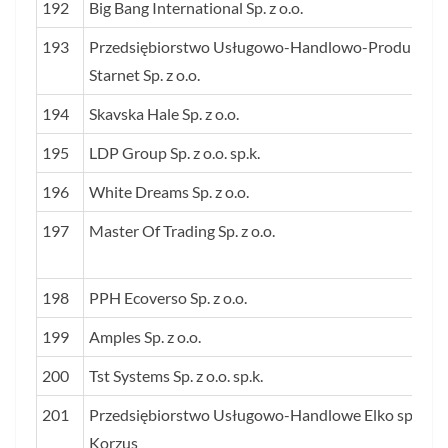
192
Big Bang International Sp. z o.o.
193
Przedsiębiorstwo Usługowo-Handlowo-Produkcyjn
Starnet Sp. z o.o.
194
Skavska Hale Sp. z o.o.
195
LDP Group Sp. z o.o. sp.k.
196
White Dreams Sp. z o.o.
197
Master Of Trading Sp. z o.o.
198
PPH Ecoverso Sp. z o.o.
199
Amples Sp. z o.o.
200
Tst Systems Sp. z o.o. sp.k.
201
Przedsiębiorstwo Usługowo-Handlowe Elko sp.j.
Korzus