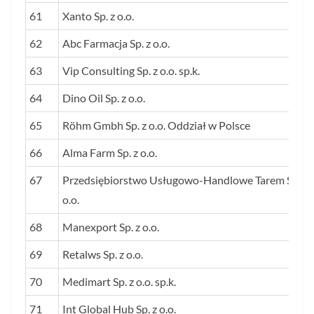
61
Xanto Sp. z o.o.
62
Abc Farmacja Sp. z o.o.
63
Vip Consulting Sp. z o.o. sp.k.
64
Dino Oil Sp. z o.o.
65
Röhm Gmbh Sp. z o.o. Oddział w Polsce
66
Alma Farm Sp. z o.o.
67
Przedsiębiorstwo Usługowo-Handlowe Tarem Sp. z
o.o.
68
Manexport Sp. z o.o.
69
Retalws Sp. z o.o.
70
Medimart Sp. z o.o. sp.k.
71
Int Global Hub Sp. z o.o.