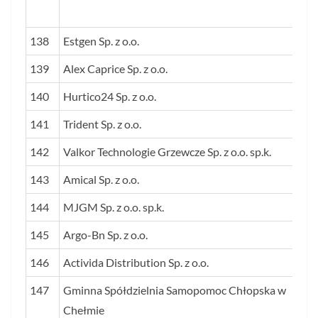
138
Estgen Sp. z o.o.
139
Alex Caprice Sp. z o.o.
140
Hurtico24 Sp. z o.o.
141
Trident Sp. z o.o.
142
Valkor Technologie Grzewcze Sp. z o.o. sp.k.
143
Amical Sp. z o.o.
144
MJGM Sp. z o.o. sp.k.
145
Argo-Bn Sp. z o.o.
146
Activida Distribution Sp. z o.o.
147
Gminna Spółdzielnia Samopomoc Chłopska w
Chełmie