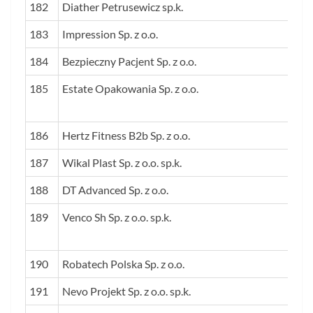
182
Diather Petrusewicz sp.k.
183
Impression Sp. z o.o.
184
Bezpieczny Pacjent Sp. z o.o.
185
Estate Opakowania Sp. z o.o.
186
Hertz Fitness B2b Sp. z o.o.
187
Wikal Plast Sp. z o.o. sp.k.
188
DT Advanced Sp. z o.o.
189
Venco Sh Sp. z o.o. sp.k.
190
Robatech Polska Sp. z o.o.
191
Nevo Projekt Sp. z o.o. sp.k.