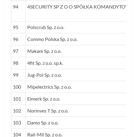
94
4SECURITY SP Z O O SPÓŁKA KOMANDYTOWA
95
Polscrub Sp. z o.o.
96
Commo Polska Sp. z o.o.
97
Makam Sp. z o.o.
98
4fit Sp. z o.o. sp.k.
99
Jug-Pol Sp. z o.o.
100
Mipelectrics Sp. z o.o.
101
Elmerk Sp. z o.o.
102
Norinves T Sp. z o.o.
103
Damo Sp. z o.o.
104
Rail-Mil Sp. z o.o.