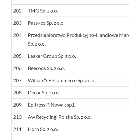
202
TMG Sp. z o.o.
203
Pass+co Sp. z o.o.
204
Przedsiębiorstwo Produkcyjno-Handlowe Marexim
Sp. z o.o.
205
Laaker Group Sp. z o.o.
206
Beecoos Sp. z o.o.
207
William’S E-Commerce Sp. z o.o.
208
Decor Sp. z o.o.
209
Epitress P. Nowak sp.j.
210
Aw Recyclingi Polska Sp. z o.o.
211
Horn Sp. z o.o.