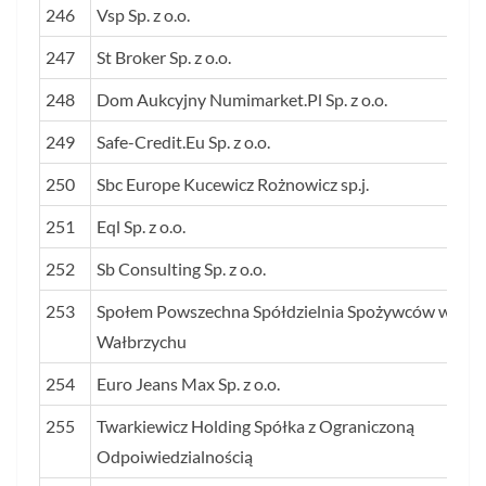
246
Vsp Sp. z o.o.
247
St Broker Sp. z o.o.
248
Dom Aukcyjny Numimarket.Pl Sp. z o.o.
249
Safe-Credit.Eu Sp. z o.o.
250
Sbc Europe Kucewicz Rożnowicz sp.j.
251
Eql Sp. z o.o.
252
Sb Consulting Sp. z o.o.
253
Społem Powszechna Spółdzielnia Spożywców w
Wałbrzychu
254
Euro Jeans Max Sp. z o.o.
255
Twarkiewicz Holding Spółka z Ograniczoną
Odpoiwiedzialnością