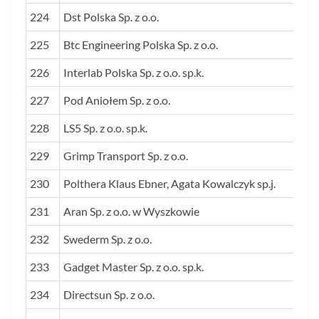
224
Dst Polska Sp. z o.o.
225
Btc Engineering Polska Sp. z o.o.
226
Interlab Polska Sp. z o.o. sp.k.
227
Pod Aniołem Sp. z o.o.
228
LS5 Sp. z o.o. sp.k.
229
Grimp Transport Sp. z o.o.
230
Polthera Klaus Ebner, Agata Kowalczyk sp.j.
231
Aran Sp. z o.o. w Wyszkowie
232
Swederm Sp. z o.o.
233
Gadget Master Sp. z o.o. sp.k.
234
Directsun Sp. z o.o.