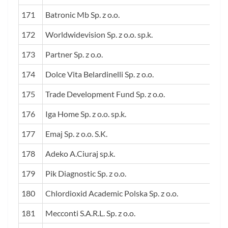
171
Batronic Mb Sp. z o.o.
172
Worldwidevision Sp. z o.o. sp.k.
173
Partner Sp. z o.o.
174
Dolce Vita Belardinelli Sp. z o.o.
175
Trade Development Fund Sp. z o.o.
176
Iga Home Sp. z o.o. sp.k.
177
Emaj Sp. z o.o. S.K.
178
Adeko A.Ciuraj sp.k.
179
Pik Diagnostic Sp. z o.o.
180
Chlordioxid Academic Polska Sp. z o.o.
181
Mecconti S.A.R.L. Sp. z o.o.