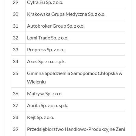
29
Cyfra.Eu Sp. z o.o.
30
Krakowska Grupa Medyczna Sp. z o.o.
31
Autobroker Group Sp. z o.o.
32
Lomi Trade Sp. z o.o.
33
Propress Sp. z o.o.
34
Axes Sp. z o.o. sp.k.
35
Gminna Spółdzielnia Samopomoc Chłopska w
Wieleniu
36
Mafrysa Sp. z o.o.
37
Aprila Sp. z o.o. sp.k.
38
Kejt Sp. z o.o.
39
Przedsiębiorstwo Handlowo-Produkcyjne Zenit Sp. 