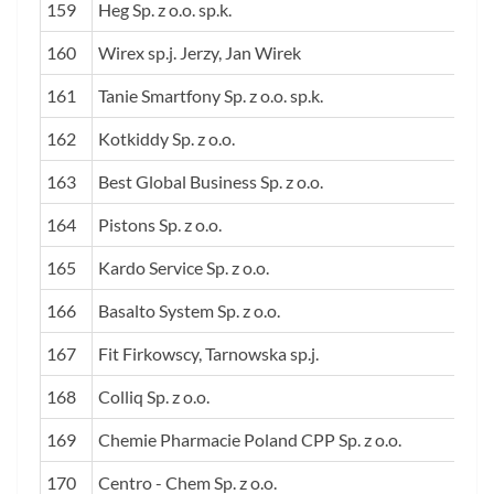
159
Heg Sp. z o.o. sp.k.
160
Wirex sp.j. Jerzy, Jan Wirek
161
Tanie Smartfony Sp. z o.o. sp.k.
162
Kotkiddy Sp. z o.o.
163
Best Global Business Sp. z o.o.
164
Pistons Sp. z o.o.
165
Kardo Service Sp. z o.o.
166
Basalto System Sp. z o.o.
167
Fit Firkowscy, Tarnowska sp.j.
168
Colliq Sp. z o.o.
169
Chemie Pharmacie Poland CPP Sp. z o.o.
170
Centro - Chem Sp. z o.o.