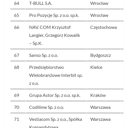
64
T-BULL S.A.
Wrocław
3
65
Pro Pozycje Sp. z o.o. sp.k.
Wrocław
3
66
NAV. COM Krzysztof
Częstochowa
3
Langier, Grzegorz Kowalik
– Sp.K.
67
Sanso Sp. z o.o.
Bydgoszcz
3
68
Przedsiębiorstwo
Kielce
3
Wielobranżowe Interbit sp.
z o.o.
69
Grupa Astor Sp. z o.o. sp.k.
Kraków
3
70
Codilime Sp. z o.o.
Warszawa
3
71
Vestiacom Sp. z o.o., Spółka
Warszawa
3
Komandytowa