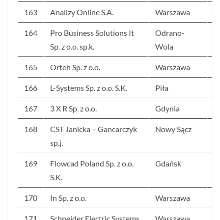
163
Analizy Online S.A.
Warszawa
2
164
Pro Business Solutions It
Odrano-
2
Sp. z o.o. sp.k.
Wola
165
Orteh Sp. z o.o.
Warszawa
2
166
L-Systems Sp. z o.o. S.K.
Piła
2
167
3 X R Sp. z o.o.
Gdynia
2
168
CST Janicka – Gancarczyk
Nowy Sącz
2
sp.j.
169
Flowcad Poland Sp. z o.o.
Gdańsk
2
S.K.
170
In Sp. z o.o.
Warszawa
2
171
Schneider Electric Systems
Warszawa
2