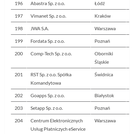
196
Abastra Sp. z o.o.
Łódź
1
197
Vimanet Sp. z o.o.
Kraków
1
198
JWA S.A.
Warszawa
1
199
Fordata Sp. z o.o.
Poznań
1
200
Comp-Tech Sp. z o.o.
Oborniki
1
Śląskie
201
RST Sp. z o.o. Spółka
Świdnica
1
Komandytowa
202
Goapps Sp. z o.o.
Białystok
1
203
Setapp Sp. z o.o.
Poznań
1
204
Centrum Elektronicznych
Warszawa
1
Usług Płatniczych eService