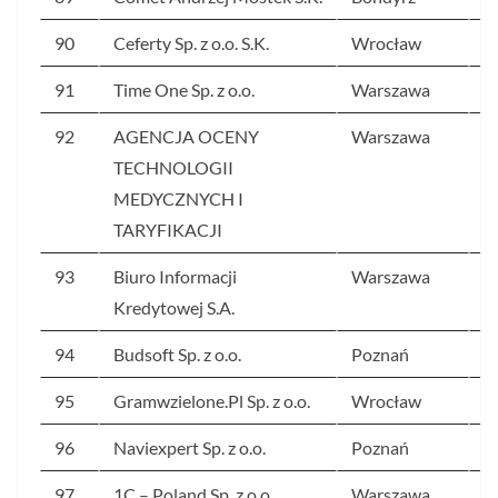
90
Ceferty Sp. z o.o. S.K.
Wrocław
2
91
Time One Sp. z o.o.
Warszawa
2
92
AGENCJA OCENY
Warszawa
2
TECHNOLOGII
MEDYCZNYCH I
TARYFIKACJI
93
Biuro Informacji
Warszawa
2
Kredytowej S.A.
94
Budsoft Sp. z o.o.
Poznań
2
95
Gramwzielone.Pl Sp. z o.o.
Wrocław
2
96
Naviexpert Sp. z o.o.
Poznań
2
97
1C – Poland Sp. z o.o.
Warszawa
2