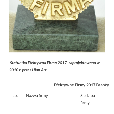
S
tatuetka Efektywna Firma 2017, zaprojektowana w
2010 r. przez Ulan Art.
Efektywne Firmy 2017 Branży In
Lp.
Nazwa firmy
Siedziba
Ś
firmy
s
z