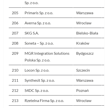
Sp. z o.o.
205
Primaris Sp. z o.o.
Warszawa
1
206
Averna Sp. z o.o.
Wrocław
1
207
SKG S.A.
Bielsko-Biała
1
208
Soneta – Sp. z o.o.
Kraków
1
209
MGR Integration Solutions
Bydgoszcz
1
Polska Sp. z o.o.
210
Locon Sp. z o.o.
Szczecin
1
211
Synthesit Sp. z o.o.
Warszawa
1
212
S4DC Sp. z o.o.
Poznań
1
213
Rzetelna Firma Sp. z o.o.
Wrocław
1