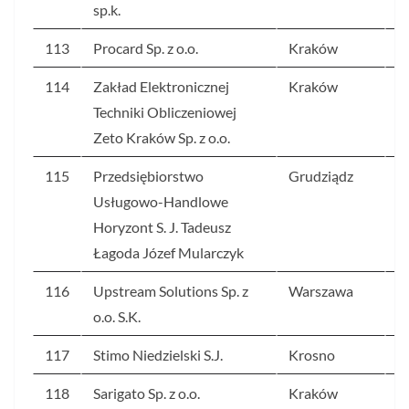
sp.k.
113
Procard Sp. z o.o.
Kraków
2
114
Zakład Elektronicznej
Kraków
2
Techniki Obliczeniowej
Zeto Kraków Sp. z o.o.
115
Przedsiębiorstwo
Grudziądz
2
Usługowo-Handlowe
Horyzont S. J. Tadeusz
Łagoda Józef Mularczyk
116
Upstream Solutions Sp. z
Warszawa
2
o.o. S.K.
117
Stimo Niedzielski S.J.
Krosno
2
118
Sarigato Sp. z o.o.
Kraków
2