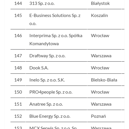
144
313 Sp. z o.o.
Białystok
2
145
E-Business Solutions Sp. z
Koszalin
2
o.o.
146
Interprima Sp. z o.o. Spółka
Wrocław
2
Komandytowa
147
Draftway Sp. z o.o.
Warszawa
2
148
Dook S.A.
Wrocław
2
149
Inelo Sp. z o.o. S.K.
Bielsko-Biała
2
150
PRO4people Sp. z o.o.
Wrocław
2
151
Anatree Sp. z o.o.
Warszawa
2
152
Blue Energy Sp. z o.o.
Poznań
2
153
MCX Serwis Sp. z o.o. Sp.
Warszawa
2