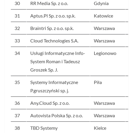
30
RR Media Sp. z o.o.
Gdynia
5
31
Aptus.Pl Sp. z o.o. sp.k.
Katowice
4
32
Braintri Sp. z o.o. sp.k.
Warszawa
4
33
Cloud Technologies S.A.
Warszawa
4
34
Usługi Informatyczne Info-
Legionowo
4
System Roman i Tadeusz
Groszek Sp. J.
35
Systemy Informatyczne
Piła
4
P.gruszczyński sp. j.
36
Any.Cloud Sp. z o.o.
Warszawa
4
37
Autovista Polska Sp. z o.o.
Warszawa
4
38
TBD Systemy
Kielce
4