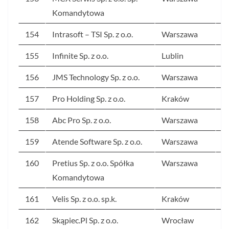
Komandytowa
154
Intrasoft – TSI Sp. z o.o.
Warszawa
2
155
Infinite Sp. z o.o.
Lublin
2
156
JMS Technology Sp. z o.o.
Warszawa
2
157
Pro Holding Sp. z o.o.
Kraków
2
158
Abc Pro Sp. z o.o.
Warszawa
2
159
Atende Software Sp. z o.o.
Warszawa
2
160
Pretius Sp. z o.o. Spółka
Warszawa
2
Komandytowa
161
Velis Sp. z o.o. sp.k.
Kraków
2
162
Skąpiec.Pl Sp. z o.o.
Wrocław
2