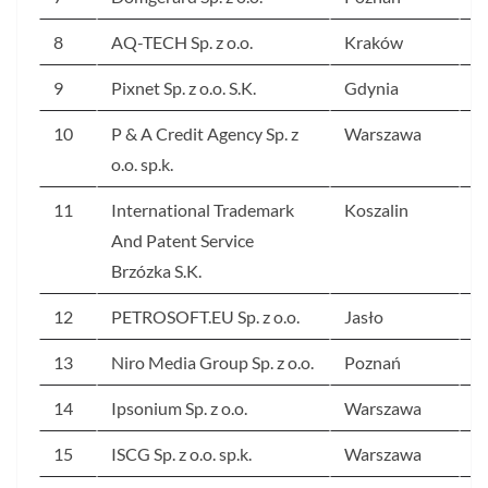
8
AQ-TECH Sp. z o.o.
Kraków
8
9
Pixnet Sp. z o.o. S.K.
Gdynia
7
10
P & A Credit Agency Sp. z
Warszawa
7
o.o. sp.k.
11
International Trademark
Koszalin
6
And Patent Service
Brzózka S.K.
12
PETROSOFT.EU Sp. z o.o.
Jasło
6
13
Niro Media Group Sp. z o.o.
Poznań
6
14
Ipsonium Sp. z o.o.
Warszawa
6
15
ISCG Sp. z o.o. sp.k.
Warszawa
6