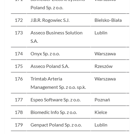
Poland Sp. z o.o.
172
J.B.R. Rogowiec S.J.
Bielsko-Biała
2
173
Asseco Business Solution
Lublin
2
S.A.
174
Onyx Sp. z o.o.
Warszawa
2
175
Asseco Poland S.A.
Rzeszów
2
176
Trimtab Arteria
Warszawa
2
Management Sp. z o.o. sp.k.
177
Espeo Software Sp. z o.o.
Poznań
2
178
Biomedic Info Sp. z o.o.
Kielce
2
179
Genpact Poland Sp. z o.o.
Lublin
2