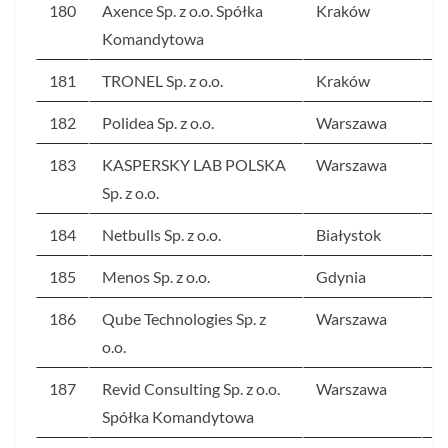
180
Axence Sp. z o.o. Spółka
Kraków
2
Komandytowa
181
TRONEL Sp. z o.o.
Kraków
2
182
Polidea Sp. z o.o.
Warszawa
2
183
KASPERSKY LAB POLSKA
Warszawa
2
Sp. z o.o.
184
Netbulls Sp. z o.o.
Białystok
2
185
Menos Sp. z o.o.
Gdynia
2
186
Qube Technologies Sp. z
Warszawa
2
o.o.
187
Revid Consulting Sp. z o.o.
Warszawa
2
Spółka Komandytowa