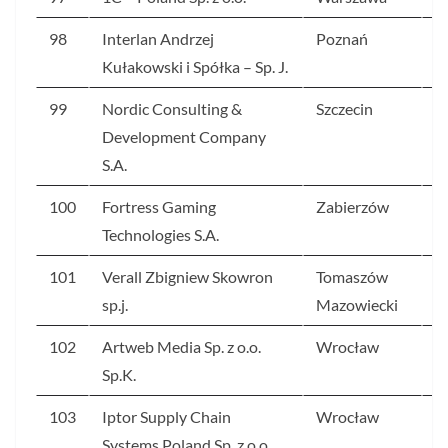
98
Interlan Andrzej
Poznań
2
Kułakowski i Spółka – Sp. J.
99
Nordic Consulting &
Szczecin
2
Development Company
S.A.
100
Fortress Gaming
Zabierzów
2
Technologies S.A.
101
Verall Zbigniew Skowron
Tomaszów
2
sp.j.
Mazowiecki
102
Artweb Media Sp. z o.o.
Wrocław
2
Sp.K.
103
Iptor Supply Chain
Wrocław
2
Systems Poland Sp. z o.o.