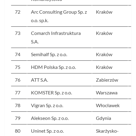
72
Arc Consulting Group Sp. z
Kraków
3
o.o. sp.k.
73
Comarch Infrastruktura
Kraków
3
S.A.
74
Semihalf Sp. z o.o.
Kraków
3
75
HDM Polska Sp. z o.o.
Kraków
3
76
ATT S.A.
Zabierzów
3
77
KOMSTER Sp. z o.o.
Warszawa
3
78
Vigran Sp. z o.o.
Włocławek
3
79
Alekseon Sp. z o.o.
Gdynia
3
80
Uninet Sp. z o.o.
Skarżysko-
3