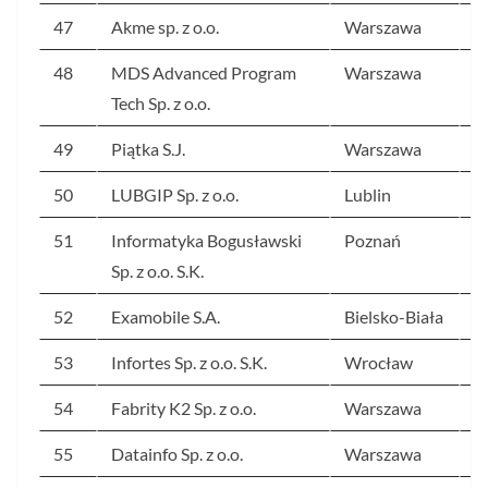
47
Akme sp. z o.o.
Warszawa
4
48
MDS Advanced Program
Warszawa
4
Tech Sp. z o.o.
49
Piątka S.J.
Warszawa
4
50
LUBGIP Sp. z o.o.
Lublin
4
51
Informatyka Bogusławski
Poznań
4
Sp. z o.o. S.K.
52
Examobile S.A.
Bielsko-Biała
4
53
Infortes Sp. z o.o. S.K.
Wrocław
4
54
Fabrity K2 Sp. z o.o.
Warszawa
4
55
Datainfo Sp. z o.o.
Warszawa
3