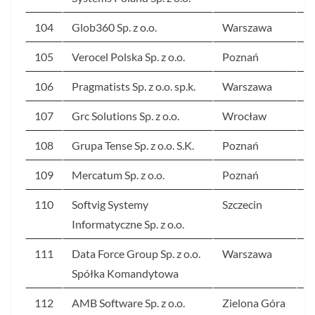
104
Glob360 Sp. z o.o.
Warszawa
2
105
Verocel Polska Sp. z o.o.
Poznań
2
106
Pragmatists Sp. z o.o. sp.k.
Warszawa
2
107
Grc Solutions Sp. z o.o.
Wrocław
2
108
Grupa Tense Sp. z o.o. S.K.
Poznań
2
109
Mercatum Sp. z o.o.
Poznań
2
110
Softvig Systemy
Szczecin
2
Informatyczne Sp. z o.o.
111
Data Force Group Sp. z o.o.
Warszawa
2
Spółka Komandytowa
112
AMB Software Sp. z o.o.
Zielona Góra
2