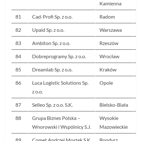
Kamienna
81
Cad-Profi Sp. z o.o.
Radom
3
82
Upaid Sp. z o.o.
Warszawa
3
83
Ambiton Sp. z o.o.
Rzeszów
3
84
Dobreprogramy Sp. z o.o.
Wrocław
2
85
Dreamlab Sp. z o.o.
Kraków
2
86
Luca Logistic Solutions Sp.
Opole
2
z o.o.
87
Selleo Sp. z o.o. S.K.
Bielsko-Biała
2
88
Grupa Biznes Polska –
Wysokie
2
Wnorowski i Wspólnicy S.J.
Mazowieckie
89
Comet Andrzej Mostek S.K.
Bondyrz
2