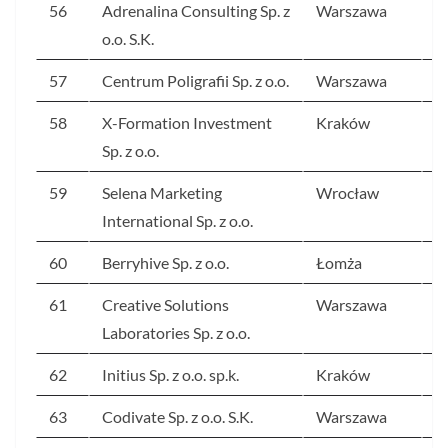
56
Adrenalina Consulting Sp. z
Warszawa
3
o.o. S.K.
57
Centrum Poligrafii Sp. z o.o.
Warszawa
3
58
X-Formation Investment
Kraków
3
Sp. z o.o.
59
Selena Marketing
Wrocław
3
International Sp. z o.o.
60
Berryhive Sp. z o.o.
Łomża
3
61
Creative Solutions
Warszawa
3
Laboratories Sp. z o.o.
62
Initius Sp. z o.o. sp.k.
Kraków
3
63
Codivate Sp. z o.o. S.K.
Warszawa
3