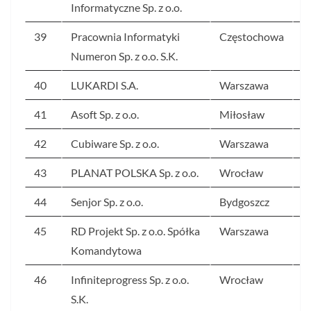
Informatyczne Sp. z o.o.
39
Pracownia Informatyki
Częstochowa
4
Numeron Sp. z o.o. S.K.
40
LUKARDI S.A.
Warszawa
4
41
Asoft Sp. z o.o.
Miłosław
4
42
Cubiware Sp. z o.o.
Warszawa
4
43
PLANAT POLSKA Sp. z o.o.
Wrocław
4
44
Senjor Sp. z o.o.
Bydgoszcz
4
45
RD Projekt Sp. z o.o. Spółka
Warszawa
4
Komandytowa
46
Infiniteprogress Sp. z o.o.
Wrocław
4
S.K.