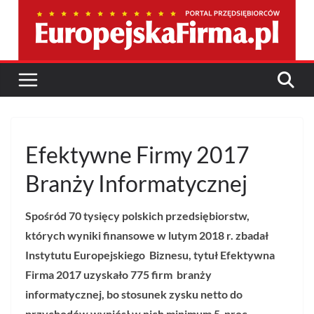
Przejdź
do
treści
Efektywne Firmy 2017
Branży Informatycznej
Spośród 70 tysięcy polskich przedsiębiorstw,
których wyniki finansowe w lutym 2018 r. zbadał
Instytutu Europejskiego Biznesu, tytuł Efektywna
Firma 2017 uzyskało 775 firm branży
informatycznej, bo stosunek zysku netto do
przychodów wyniósł w nich minimum 5 proc.