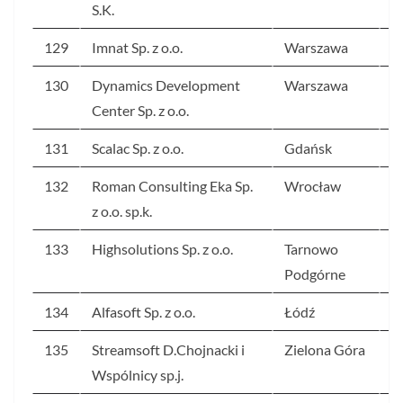
S.K.
129
Imnat Sp. z o.o.
Warszawa
2
130
Dynamics Development
Warszawa
2
Center Sp. z o.o.
131
Scalac Sp. z o.o.
Gdańsk
2
132
Roman Consulting Eka Sp.
Wrocław
2
z o.o. sp.k.
133
Highsolutions Sp. z o.o.
Tarnowo
2
Podgórne
134
Alfasoft Sp. z o.o.
Łódź
2
135
Streamsoft D.Chojnacki i
Zielona Góra
2
Wspólnicy sp.j.