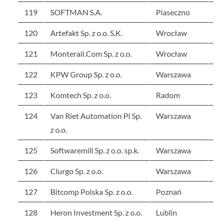
119
SOFTMAN S.A.
Piaseczno
2
120
Artefakt Sp. z o.o. S.K.
Wrocław
2
121
Monterail.Com Sp. z o.o.
Wrocław
2
122
KPW Group Sp. z o.o.
Warszawa
2
123
Komtech Sp. z o.o.
Radom
2
124
Van Riet Automation Pl Sp.
Warszawa
2
z o.o.
125
Softwaremill Sp. z o.o. sp.k.
Warszawa
2
126
Clurgo Sp. z o.o.
Warszawa
2
127
Bitcomp Polska Sp. z o.o.
Poznań
2
128
Heron Investment Sp. z o.o.
Lublin
2