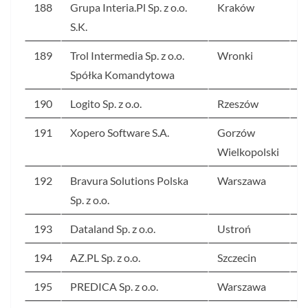
188
Grupa Interia.Pl Sp. z o.o.
Kraków
2
S.K.
189
Trol Intermedia Sp. z o.o.
Wronki
1
Spółka Komandytowa
190
Logito Sp. z o.o.
Rzeszów
1
191
Xopero Software S.A.
Gorzów
1
Wielkopolski
192
Bravura Solutions Polska
Warszawa
1
Sp. z o.o.
193
Dataland Sp. z o.o.
Ustroń
1
194
AZ.PL Sp. z o.o.
Szczecin
1
195
PREDICA Sp. z o.o.
Warszawa
1