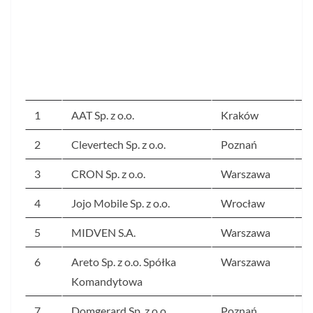
d
p
w
2
r.
1
AAT Sp. z o.o.
Kraków
2
2
Clevertech Sp. z o.o.
Poznań
2
3
CRON Sp. z o.o.
Warszawa
1
4
Jojo Mobile Sp. z o.o.
Wrocław
9
5
MIDVEN S.A.
Warszawa
9
6
Areto Sp. z o.o. Spółka
Warszawa
9
Komandytowa
7
Domgerard Sp. z o.o.
Poznań
8