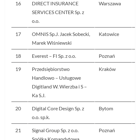
16
DIRECT INSURANCE
Warszawa
6
SERVICES CENTER Sp. z
o.o.
17
OMNIS Sp.J. Jacek Sobecki,
Katowice
5
Marek Wiśniewski
18
Everest – FI Sp. z o.o.
Poznań
5
19
Przedsiębiorstwo
Kraków
5
Handlowo – Usługowe
Digitland W. Wierzba i S –
Ka S.J.
20
Digital Core Design Sp. z
Bytom
5
o.o. sp.k.
21
Signal Group Sp. z o.o.
Poznań
5
Spółka Komandytowa