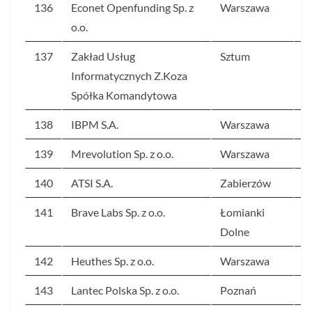
136
Econet Openfunding Sp. z
Warszawa
2
o.o.
137
Zakład Usług
Sztum
2
Informatycznych Z.Koza
Spółka Komandytowa
138
IBPM S.A.
Warszawa
2
139
Mrevolution Sp. z o.o.
Warszawa
2
140
ATSI S.A.
Zabierzów
2
141
Brave Labs Sp. z o.o.
Łomianki
2
Dolne
142
Heuthes Sp. z o.o.
Warszawa
2
143
Lantec Polska Sp. z o.o.
Poznań
2