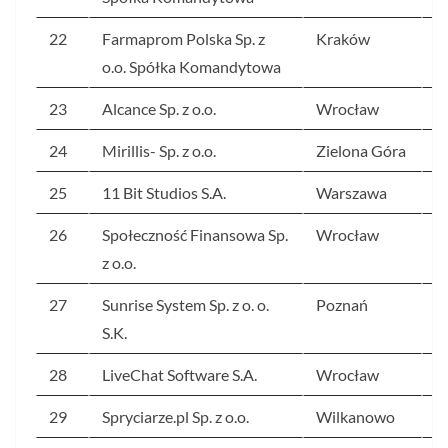
22
Farmaprom Polska Sp. z
Kraków
5
o.o. Spółka Komandytowa
23
Alcance Sp. z o.o.
Wrocław
5
24
Mirillis- Sp. z o.o.
Zielona Góra
5
25
11 Bit Studios S.A.
Warszawa
5
26
Społeczność Finansowa Sp.
Wrocław
5
z o.o.
27
Sunrise System Sp. z o. o.
Poznań
5
S.K.
28
LiveChat Software S.A.
Wrocław
5
29
Spryciarze.pl Sp. z o.o.
Wilkanowo
5