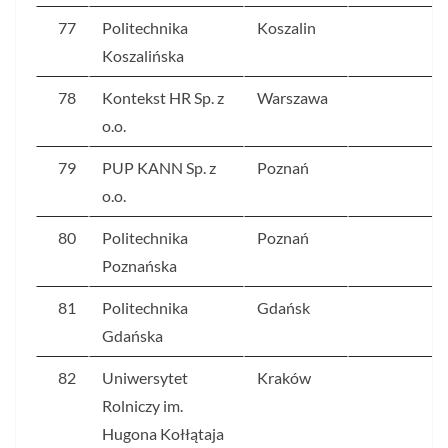
77
Politechnika
Koszalin
8
Koszalińska
78
Kontekst HR Sp. z
Warszawa
8
o.o.
79
PUP KANN Sp. z
Poznań
8
o.o.
80
Politechnika
Poznań
7
Poznańska
81
Politechnika
Gdańsk
7
Gdańska
82
Uniwersytet
Kraków
7
Rolniczy im.
Hugona Kołłątaja