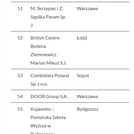
51
M. Skrzypiec i Z.
Warszawa
12
Szpilka Param Sp.
J.
52
British Centre
Łódź
12
Bożena
Ziemniewicz ,
Marian Mikuś S.J.
53
Combidata Poland
Sopot
12
Sp. z o.o.
54
DOOR Group S.A.
Warszawa
12
55
Kujawsko –
Bydgoszcz
12
Pomorska Szkoła
Wyższa w
Bydgoszczy