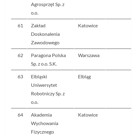
Agrosprzęt Sp. z
o.o.
61
Zakład
Katowice
11
Doskonalenia
Zawodowego
62
Paragona Polska
Warszawa
11
Sp. z o.o. S.K.
63
Elbląski
Elbląg
11
Uniwersytet
Robotniczy Sp. z
o.o.
64
Akademia
Katowice
11
Wychowania
Fizycznego