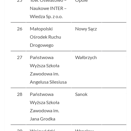
Naukowe INTER –
Wiedza Sp. z o.o.
26
Małopolski
Nowy Sącz
19
Ośrodek Ruchu
Drogowego
27
Państwowa
Wałbrzych
18
Wyższa Szkoła
Zawodowa im.
Angelusa Silesiusa
28
Państwowa
Sanok
18
Wyższa Szkoła
Zawodowa im.
Jana Grodka
29
Wojewódzki
Wrocław
18