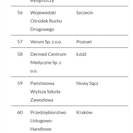
56
Wojewódzki
Szczecin
12
Ośrodek Ruchu
Drogowego
57
Verum Sp. z o.o.
Poznań
11
58
Dermed Centrum
Łódź
11
Medyczne Sp. z
o.o.
59
Państwowa
Nowy Sącz
11
Wyższa Szkoła
Zawodowa
60
Przedsiębiorstwo
Kraków
11
Usługowo-
Handlowe