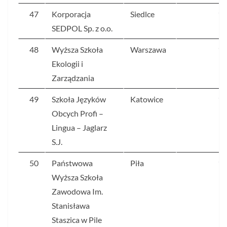
47
Korporacja
Siedlce
13
SEDPOL Sp. z o.o.
48
Wyższa Szkoła
Warszawa
13
Ekologii i
Zarządzania
49
Szkoła Języków
Katowice
13
Obcych Profi –
Lingua – Jaglarz
S.J.
50
Państwowa
Piła
12
Wyższa Szkoła
Zawodowa Im.
Stanisława
Staszica w Pile