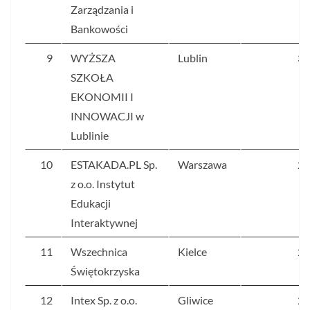
Zarządzania i
Bankowości
9
WYŻSZA
Lublin
30
SZKOŁA
EKONOMII I
INNOWACJI w
Lublinie
10
ESTAKADA.PL Sp.
Warszawa
27
z o.o. Instytut
Edukacji
Interaktywnej
11
Wszechnica
Kielce
26
Świętokrzyska
12
Intex Sp. z o.o.
Gliwice
26