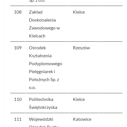
108
Zakład
Kielce
5
Doskonalenia
Zawodowego w
Kielcach
109
Ośrodek
Rzeszów
5
Kształcenia
Podyplomowego
Pielęgniarek i
Położnych Sp. z
o.o.
110
Politechnika
Kielce
5
Świętokrzyska
111
Wojewódzki
Katowice
5
Ośrodek Ruchu