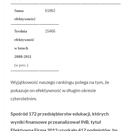
Suma
61862
efektywności
Średnia
15466
efektywność
w latach
2008-2011
(w proc.)
Wyjątkowość naszego rankingu polega na tym, że
pokazuje on efektywność w długim okresie
czteroletnim.
Spośród 172 przedsiębiorstw edukacji, których
wyniki finansowe przeanalizował INB, tytuł
Efektywna Firma 2012 uzyskało 417 podmiotów, bo