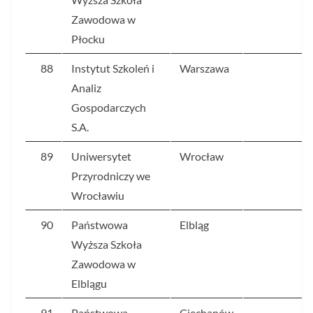
Zawodowa w
Płocku
88
Instytut Szkoleń i
Warszawa
6
Analiz
Gospodarczych
S.A.
89
Uniwersytet
Wrocław
6
Przyrodniczy we
Wrocławiu
90
Państwowa
Elbląg
6
Wyższa Szkoła
Zawodowa w
Elblągu
91
Państwowa
Ciechanów
6