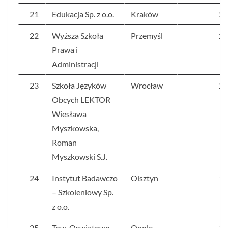
21
Edukacja Sp. z o.o.
Kraków
21
22
Wyższa Szkoła
Przemyśl
20
Prawa i
Administracji
23
Szkoła Języków
Wrocław
20
Obcych LEKTOR
Wiesława
Myszkowska,
Roman
Myszkowski S.J.
24
Instytut Badawczo
Olsztyn
19
– Szkoleniowy Sp.
z o.o.
25
Tow. Oswiatowo –
Opole
19