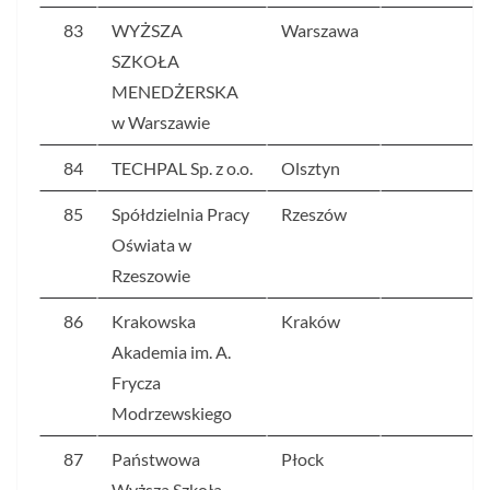
83
WYŻSZA
Warszawa
7
SZKOŁA
MENEDŻERSKA
w Warszawie
84
TECHPAL Sp. z o.o.
Olsztyn
7
85
Spółdzielnia Pracy
Rzeszów
7
Oświata w
Rzeszowie
86
Krakowska
Kraków
7
Akademia im. A.
Frycza
Modrzewskiego
87
Państwowa
Płock
7
Wyższa Szkoła