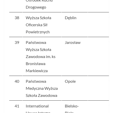
Drogowego
38
Wyższa Szkoła
Dęblin
15
Oficerska Sił
Powietrznych
39
Państwowa
Jarosław
15
Wyższa Szkoła
Zawodowa im. ks
Bronisława
Markiewicza
40
Państwowa
Opole
15
Medyczna Wyższa
Szkoła Zawodowa
41
International
Bielsko-
14
House Integra
Biała