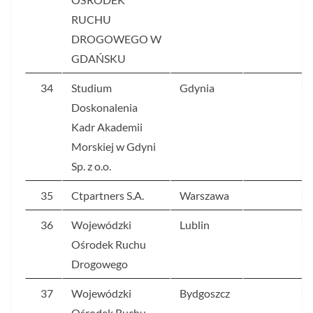
RUCHU
DROGOWEGO W
GDAŃSKU
34
Studium
Gdynia
16
Doskonalenia
Kadr Akademii
Morskiej w Gdyni
Sp. z o.o.
35
Ctpartners S.A.
Warszawa
16
36
Wojewódzki
Lublin
16
Ośrodek Ruchu
Drogowego
37
Wojewódzki
Bydgoszcz
16
Ośrodek Ruchu