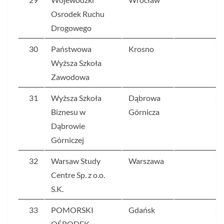
Osrodek Ruchu
Drogowego
30
Państwowa
Krosno
17
Wyższa Szkoła
Zawodowa
31
Wyższa Szkoła
Dąbrowa
17
Biznesu w
Górnicza
Dąbrowie
Górniczej
32
Warsaw Study
Warszawa
17
Centre Sp. z o.o.
S.K.
33
POMORSKI
Gdańsk
17
OŚRODEK