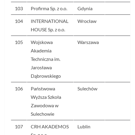
103
Profirma Sp. z o.o.
Gdynia
5
104
INTERNATIONAL
Wrocław
5
HOUSE Sp. z o.o.
105
Wojskowa
Warszawa
5
Akademia
Techniczna im.
Jarosława
Dąbrowskiego
106
Państwowa
Sulechów
5
Wyższa Szkoła
Zawodowa w
Sulechowie
107
CRH AKADEMOS
Lublin
5
Sp. z o.o.