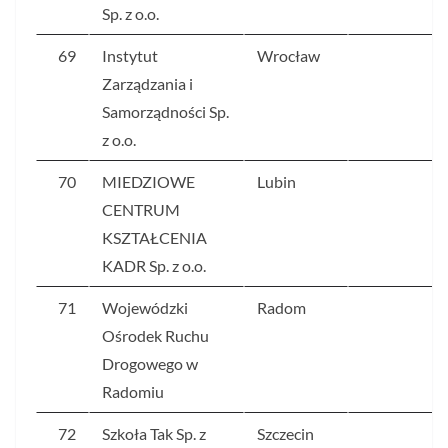
Sp. z o.o.
69
Instytut
Wrocław
9
Zarządzania i
Samorządności Sp.
z o.o.
70
MIEDZIOWE
Lubin
9
CENTRUM
KSZTAŁCENIA
KADR Sp. z o.o.
71
Wojewódzki
Radom
9
Ośrodek Ruchu
Drogowego w
Radomiu
72
Szkoła Tak Sp. z
Szczecin
9