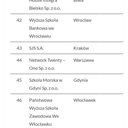
Bielsko Sp. z o.o.
42
Wyższa Szkoła
Wrocław
14
Bankowa we
Wrocławiu
43
SJS S.A.
Kraków
14
44
Network Twenty –
Warszawa
14
One Sp. z o.o.
45
Szkoła Morska w
Gdynia
13
Gdyni Sp. z o.o.
46
Państwowa
Włocławek
13
Wyższa Szkoła
Zawodowa We
Włocławku