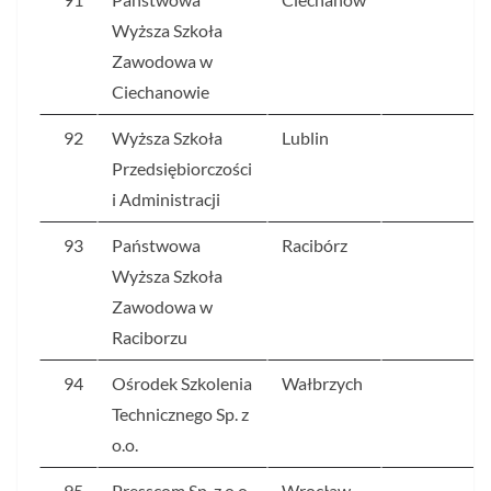
Wyższa Szkoła
Zawodowa w
Ciechanowie
92
Wyższa Szkoła
Lublin
6
Przedsiębiorczości
i Administracji
93
Państwowa
Racibórz
6
Wyższa Szkoła
Zawodowa w
Raciborzu
94
Ośrodek Szkolenia
Wałbrzych
6
Technicznego Sp. z
o.o.
95
Presscom Sp. z o.o.
Wrocław
6