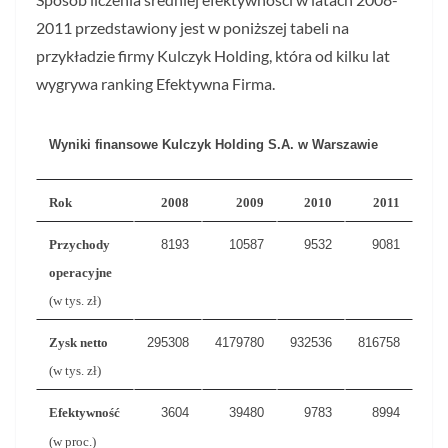
2011 przedstawiony jest w poniższej tabeli na
przykładzie firmy Kulczyk Holding, która od kilku lat
wygrywa ranking Efektywna Firma.
Wyniki finansowe Kulczyk Holding S.A. w Warszawie
Rok
2008
2009
2010
2011
Przychody
8193
10587
9532
9081
operacyjne
(w tys. zł)
Zysk netto
295308
4179780
932536
816758
(w tys. zł)
Efektywność
3604
39480
9783
8994
(w proc.)