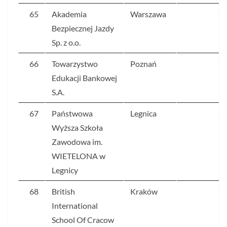
65
Akademia
Warszawa
10
Bezpiecznej Jazdy
Sp. z o.o.
66
Towarzystwo
Poznań
10
Edukacji Bankowej
S.A.
67
Państwowa
Legnica
10
Wyższa Szkoła
Zawodowa im.
WIETELONA w
Legnicy
68
British
Kraków
10
International
School Of Cracow