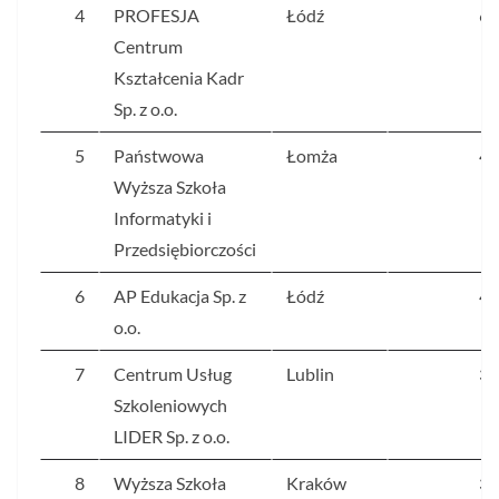
4
PROFESJA
Łódź
63
Centrum
Kształcenia Kadr
Sp. z o.o.
5
Państwowa
Łomża
44
Wyższa Szkoła
Informatyki i
Przedsiębiorczości
6
AP Edukacja Sp. z
Łódź
43
o.o.
7
Centrum Usług
Lublin
34
Szkoleniowych
LIDER Sp. z o.o.
8
Wyższa Szkoła
Kraków
33