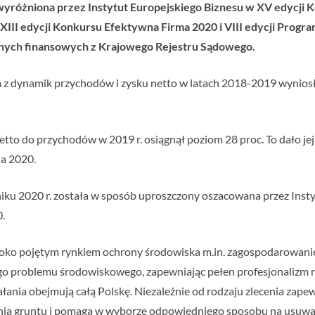
wyróżniona przez Instytut Europejskiego Biznesu w XV edycji K
 XIII edycji Konkursu Efektywna Firma 2020 i VIII edycji Pro
nych finansowych z Krajowego Rejestru Sądowego.
 z dynamik przychodów i zysku netto w latach 2018-2019 wyniosła 
netto do przychodów w 2019 r. osiągnął poziom 28 proc. To dało je
ia 2020.
ku 2020 r. została w sposób uproszczony oszacowana przez Instyt
.
eroko pojętym rynkiem ochrony środowiska m.in. zagospodarowan
go problemu środowiskowego, zapewniając pełen profesjonalizm 
iałania obejmują całą Polskę. Niezależnie od rodzaju zlecenia za
nia gruntu i pomaga w wyborze odpowiedniego sposobu na usuwan