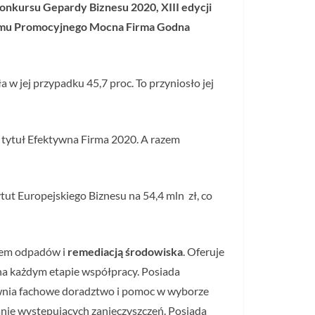
onkursu Gepardy Biznesu 2020, XIII edycji
gramu Promocyjnego Mocna Firma Godna
w jej przypadku 45,7 proc. To przyniosło jej
j tytuł Efektywna Firma 2020. A razem
ut Europejskiego Biznesu na 54,4 mln zł, co
iem odpadów i
remediacją środowiska
. Oferuje
na każdym etapie współpracy. Posiada
pewnia fachowe doradztwo i pomoc w wyborze
ie występujących zanieczyszczeń. Posiada