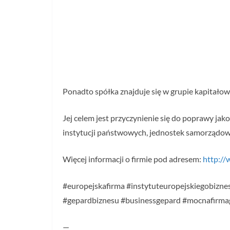
Ponadto spółka znajduje się w grupie kapitałow
Jej celem jest przyczynienie się do poprawy ja
instytucji państwowych, jednostek samorządo
Więcej informacji o firmie pod adresem:
http://
#europejskafirma #instytuteuropejskiegobiznes
#gepardbiznesu #businessgepard #mocnafirmag
—