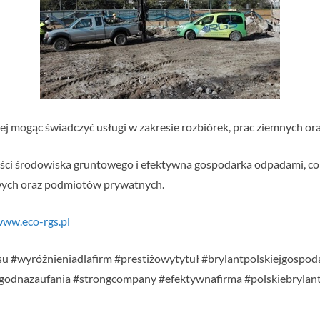
ej mogąc świadczyć usługi w zakresie rozbiórek, prac ziemnych o
kości środowiska gruntowego i efektywna gospodarka odpadami, co 
wych oraz podmiotów prywatnych.
www.eco-rgs.pl
u #wyróżnieniadlafirm #prestiżowytytuł #brylantpolskiejgospodar
odnazaufania #strongcompany #efektywnafirma #polskiebrylant