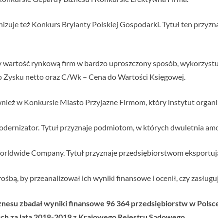
izuje też Konkurs Brylanty Polskiej Gospodarki. Tytuł ten przyz
y wartość rynkową firm w bardzo uproszczony sposób, wykorzystu
o Zysku netto oraz C/Wk – Cena do Wartości Księgowej.
ież w Konkursie Miasto Przyjazne Firmom, który instytut organiz
dernizator. Tytuł przyznaje podmiotom, w których dwuletnia amort
orldwide Company. Tytuł przyznaje przedsiębiorstwom eksportu
rośbą, by przeanalizował ich wyniki finansowe i ocenił, czy zasług
iznesu zbadał wyniki finansowe 96 364 przedsiębiorstw w Polsc
ch za lata 2018-2019 z Krajowego Rejestru Sądowego.