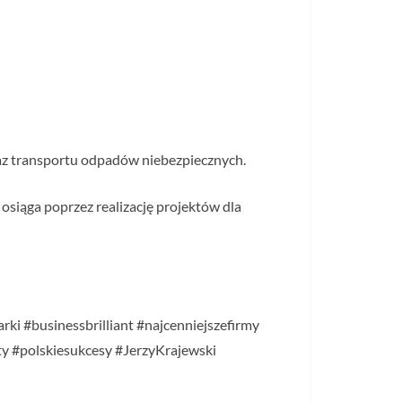
raz transportu odpadów niebezpiecznych.
osiąga poprzez realizację projektów dla
ki #businessbrilliant #najcenniejszefirmy
y #polskiesukcesy #JerzyKrajewski