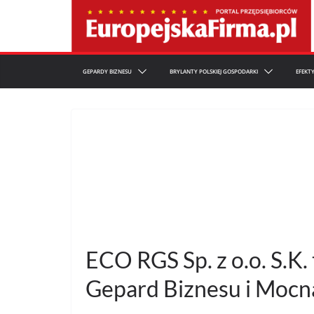
Przejdź
do
treści
GEPARDY BIZNESU
BRYLANTY POLSKIEJ GOSPODARKI
EFEKT
ECO RGS Sp. z o.o. S.K.
Gepard Biznesu i Mocn