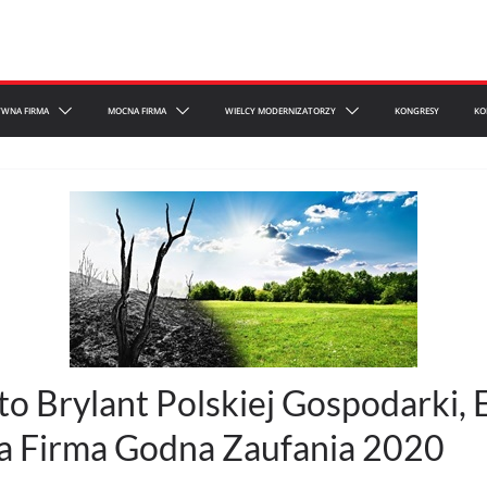
YWNA FIRMA
MOCNA FIRMA
WIELCY MODERNIZATORZY
KONGRESY
KO
 to Brylant Polskiej Gospodarki,
a Firma Godna Zaufania 2020