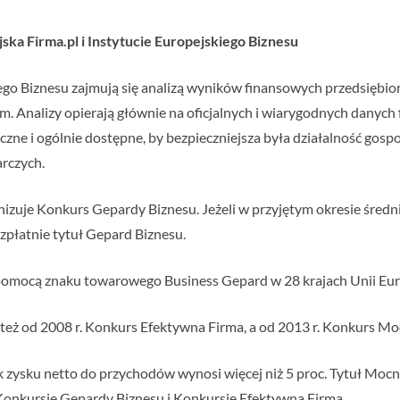
ska Firma.pl i Instytucie Europejskiego Biznesu
iego Biznesu zajmują się analizą wyników finansowych przedsiębior
rm. Analizy opierają głównie na oficjalnych i wiarygodnych danyc
zne i ogólnie dostępne, by bezpieczniejsza była działalność gospo
rczych.
nizuje Konkurs Gepardy Biznesu. Jeżeli w przyjętym okresie śred
bezpłatnie tytuł Gepard Biznesu.
a pomocą znaku towarowego Business Gepard w 28 krajach Unii Eur
 też od 2008 r. Konkurs Efektywna Firma, a od 2013 r. Konkurs M
k zysku netto do przychodów wynosi więcej niż 5 proc. Tytuł Mocn
Konkursie Gepardy Biznesu i Konkursie Efektywna Firma.