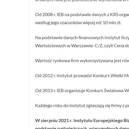
Od 2008 r. IEB na podstawie danych z KRS organ
według jego szacunków więcej niż 10 mln zł.
Na podstawie danych finansowych instytut licz
Wartościowych w Warszawie: C/Z, czyli Cena d
Wartość rynkowa firm wykorzystywana jest równ
Od 2012 r. instytut prowadzi Konkurs Wielki Mo
Od 2013 r. IEB organizuje Konkurs Światowa W
Każdego roku do instytut zgłaszają się firmy z p
W sierpniu 2021 r. Instytutu Europejskiego B
podstawie najświeższych, wiarygodnych dany