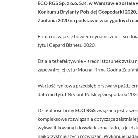
ECO RGS Sp. z o.o. S.K. w Warszawie została 
Konkursu Brylanty Polskiej Gospodarki 2020,
Zaufania 2020 na podstawie wiarygodnych da
Firma rozwija się bowiem dynamicznie – średnia
tytuł Gepard Biznesu 2020.
Działa też efektywnie – średni stosunek zysku 
zapewniło jej tytuł Mocna Firma Godna Zaufan
Wartość rynkowa przedsiębiorstwa w październi
dało mu tytuł Brylant Polskiej Gospodarki 2020
Działalność firmy
ECO RGS
związana jest z sz
kompleksowe rozwiązania dotyczące zaistniałe
wykwalifikowaną i doświadczoną kadrę a jej dz
najkorzystniejszych rozwiązań. Wykonuje bada