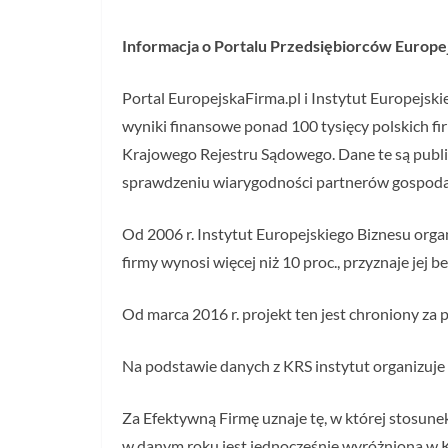
Informacja o Portalu Przedsiębiorców Europej
Portal EuropejskaFirma.pl i Instytut Europejsk
wyniki finansowe ponad 100 tysięcy polskich fi
Krajowego Rejestru Sądowego. Dane te są public
sprawdzeniu wiarygodności partnerów gospoda
Od 2006 r. Instytut Europejskiego Biznesu orga
firmy wynosi więcej niż 10 proc., przyznaje jej 
Od marca 2016 r. projekt ten jest chroniony z
Na podstawie danych z KRS instytut organizuje
Za Efektywną Firmę uznaje tę, w której stosune
w danym roku jest jednocześnie wyróżniona w 