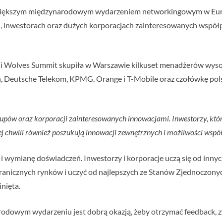
jwiększym międzynarodowym wydarzeniem networkingowym w Eu
ch, inwestorach oraz dużych korporacjach zainteresowanych współ
i Wolves Summit skupiła w Warszawie kilkuset menadżerów wysokie
n, Deutsche Telekom, KPMG, Orange i T-Mobile oraz czołówkę pol
t-upów oraz korporacji zainteresowanych innowacjami. Inwestorzy, którz
ej chwili również poszukują innowacji zewnętrznych i możliwości wsp
 wymianę doświadczeń. Inwestorzy i korporacje uczą się od innych
ranicznych rynków i uczyć od najlepszych ze Stanów Zjednoczonych
inięta.
arodowym wydarzeniu jest dobrą okazją, żeby otrzymać feedback,