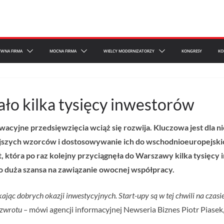
YWNA FIRMA
MOCNA FIRMA
WIELCY MODERNIZATORZY
KONGRESY
KO
ło kilka tysięcy inwestorów
owacyjne przedsięwzięcia wciąż się rozwija. Kluczowa jest dla 
tejszych wzorców i dostosowywanie ich do wschodnioeuropejski
która po raz kolejny przyciągnęła do Warszawy kilka tysięcy
 to duża szansa na zawiązanie owocnej współpracy.
ukając dobrych okazji inwestycyjnych. Start-upy są w tej chwili na cza
 zwrotu –
mówi agencji informacyjnej Newseria Biznes Piotr Piase