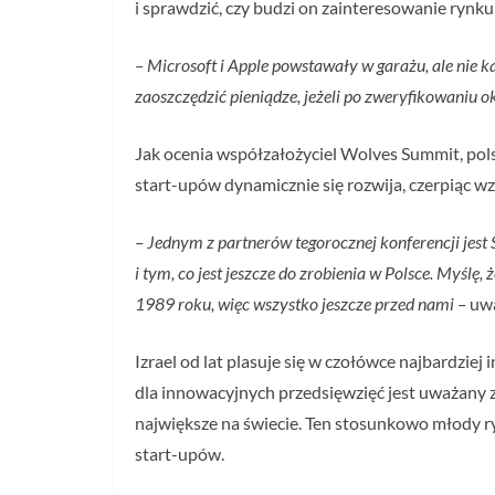
i sprawdzić, czy budzi on zainteresowanie rynku
– Microsoft i Apple powstawały w garażu, ale nie
zaoszczędzić pieniądze, jeżeli po zweryfikowaniu ok
Jak ocenia współzałożyciel Wolves Summit, pol
start-upów dynamicznie się rozwija, czerpiąc wz
– Jednym z partnerów tegorocznej konferencji jest
i tym, co jest jeszcze do zrobienia w Polsce. Myśl
1989 roku, więc wszystko jeszcze przed nami –
uwa
Izrael od lat plasuje się w czołówce najbardzie
dla innowacyjnych przedsięwzięć jest uważany 
największe na świecie. Ten stosunkowo młody ry
start-upów.