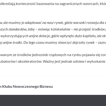
kreślają konieczność bazowania na zagranicznych wzorcach, kt
, ale musimy je adaptować na nasz rynek, gdzie warunki rozwoju dla s
zych standardów, żeby – mówiąc kolokwialnie – nie przejeść środków
h wykorzystujących unijne dotacje, gdzie wpłynęło dużo kapitału, ale 
ię unijne środki. Do tego czasu musimy stworzyć dojrzały rynek –
zazn
wanym ze środków jednostek rządowych na rynku pojawia się cora
ubatorów i akceleratorów. Ważny jest jednak odsiew i wyłuskanie 
em Klubu Nowoczesnego Biznesu