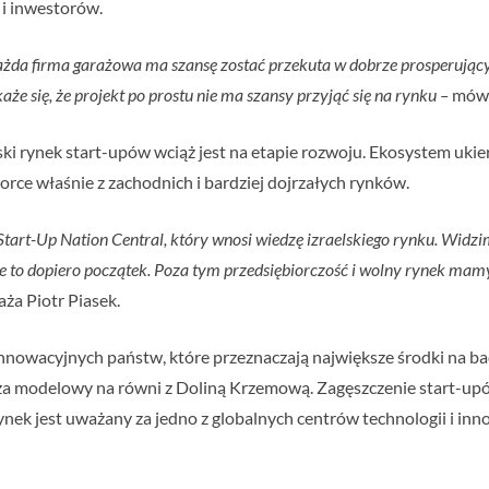
 i inwestorów.
 każda firma garażowa ma szansę zostać przekuta w dobrze prosperują
aże się, że projekt po prostu nie ma szansy przyjąć się na rynku –
mówi 
ski rynek start-upów wciąż jest na etapie rozwoju. Ekosystem uk
orce właśnie z zachodnich i bardziej dojrzałych rynków.
 Start-Up Nation Central, który wnosi wiedzę izraelskiego rynku. Wi
ę, że to dopiero początek. Poza tym przedsiębiorczość i wolny rynek m
ża Piotr Piasek.
j innowacyjnych państw, które przeznaczają największe środki na 
za modelowy na równi z Doliną Krzemową. Zagęszczenie start-upów
nek jest uważany za jedno z globalnych centrów technologii i inn