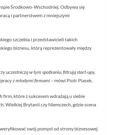
ropie Środkowo-Wschodniej. Odbywa się
pracą i partnerstwem z mniejszymi
go szczebla i przedstawicieli takich
skiego biznesu, którą reprezentowały między
y uczestniczą w tym spotkaniu, filtrują start-upy,
ółpracy z młodymi firmami –
mówi Piotr Piasek.
 firm, które z sukcesem wdrażają u siebie
, Wielkiej Brytanii czy Niemczech, gdzie scena
 zweryfikować swój pomysł od strony biznesowej