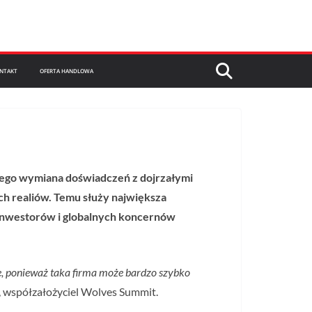
NTAKT
OFERTA HANDLOWA
niego wymiana doświadczeń z dojrzałymi
ch realiów. Temu służy największa
 inwestorów i globalnych koncernów
sie, ponieważ taka firma może bardzo szybko
k, współzałożyciel Wolves Summit.