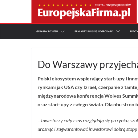
Przejdź
do
treści
GEPARDY BIZNESU
BRYLANTY POLSKIEJ GOSPODARKI
EFEKT
Do Warszawy przyjecha
Polski ekosystem wspierający start-upy i inn
rynkami jak USA czy Izrael, czerpanie z tam
międzynarodowa konferencja Wolves Summit, 
oraz start-upy z całego świata. Dla obu stron
– Inwestorzy cały czas rozglądają się po rynku, sz
urosnąć i zagwarantować inwestorowi dobrą stopę