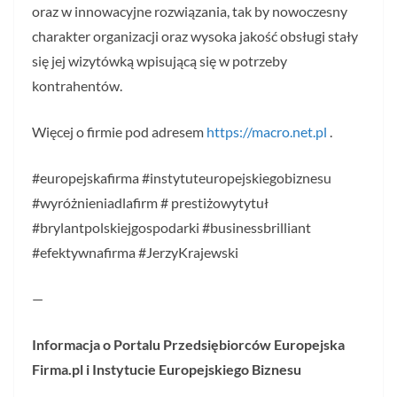
oraz w innowacyjne rozwiązania, tak by nowoczesny
charakter organizacji oraz wysoka jakość obsługi stały
się jej wizytówką wpisującą się w potrzeby
kontrahentów.
Więcej o firmie pod adresem
https://macro.net.pl
.
#europejskafirma #instytuteuropejskiegobiznesu
#wyróżnieniadlafirm # prestiżowytytuł
#brylantpolskiejgospodarki #businessbrilliant
#efektywnafirma #JerzyKrajewski
—
Informacja o Portalu Przedsiębiorców Europejska
Firma.pl i Instytucie Europejskiego Biznesu