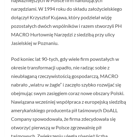
najważniejszych w Polsce firm handlujących
narzędziami. W 1994 roku do składu założycielskiego
dołączył Krzysztof Kujawa, który podzielał wizję
pozostałych dwóch wspólników i razem stworzyli PH
MACRO Hurtownię Narzędzi z siedzibą przy ulicy
Jasielskiej w Poznaniu.
Pod koniec lat 90-tych, gdy wiele firm powstałych w
okresie transformacji upadło, nie radząc sobie z
nieubłaganą rzeczywistością gospodarczą, MACRO
nabrało „wiatru w żagle” i zaczęło szybko rozwijać się
obejmując swym zasięgiem coraz nowe obszary Polski.
Nawiązana wcześniej współpraca z europejską siedzibą
amerykańskiego producenta pił taśmowych DoALL
Company spowodowała, że firma zdecydowała się
otworzyć pierwszą w Polsce zgrzewalnię pił
taśmowych. Zwiększeniu uległa również liczba