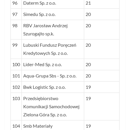
96
Daterm Sp. z o.o.
21
97
Simedu Sp. z o.o.
20
98
RBV Jarosław Andrzej
20
Szurogajło sp.k.
99
Lubuski Fundusz Poręczeń
20
Kredytowych Sp. z o.o.
100
Lider-Med Sp. z o.o.
20
101
Aqua-Grupa Sbs - Sp. z o.o.
20
102
Bwk Logistic Sp. z o.o.
19
103
Przedsiębiorstwo
19
Komunikacji Samochodowej
Zielona Góra Sp. z o.o.
104
Smb Materiały
19