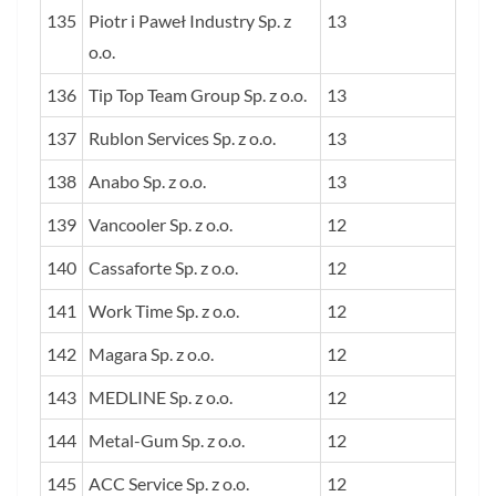
135
Piotr i Paweł Industry Sp. z
13
o.o.
136
Tip Top Team Group Sp. z o.o.
13
137
Rublon Services Sp. z o.o.
13
138
Anabo Sp. z o.o.
13
139
Vancooler Sp. z o.o.
12
140
Cassaforte Sp. z o.o.
12
141
Work Time Sp. z o.o.
12
142
Magara Sp. z o.o.
12
143
MEDLINE Sp. z o.o.
12
144
Metal-Gum Sp. z o.o.
12
145
ACC Service Sp. z o.o.
12