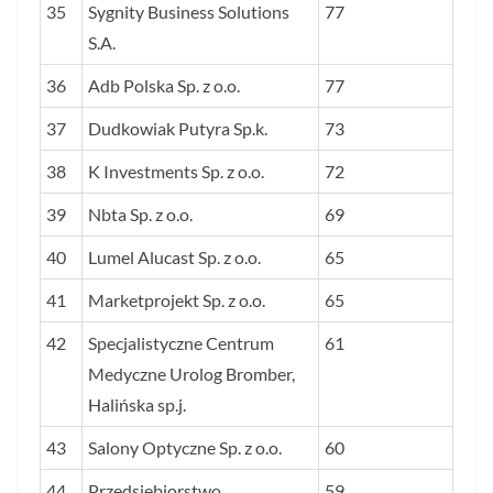
35
Sygnity Business Solutions
77
S.A.
36
Adb Polska Sp. z o.o.
77
37
Dudkowiak Putyra Sp.k.
73
38
K Investments Sp. z o.o.
72
39
Nbta Sp. z o.o.
69
40
Lumel Alucast Sp. z o.o.
65
41
Marketprojekt Sp. z o.o.
65
42
Specjalistyczne Centrum
61
Medyczne Urolog Bromber,
Halińska sp.j.
43
Salony Optyczne Sp. z o.o.
60
44
Przedsiębiorstwo
59