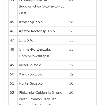
Budownictwa Ogólnego - Sp.
z o.o.
45
Arnica Sp. z o.o.
58
46
Apator Rector sp. z o.o.
56
47
LUG S.A.
55
48
Unima-Pol Zegzuła,
55
Dominikowski sp.k.
49
Instel Sp. z o.o.
52
50
Kanus Sp. z o.o.
52
51
Hurtel Sp. z o.o.
50
52
Piekarnia-Cukiernia Grono
50
Piotr Grondys, Tadeusz