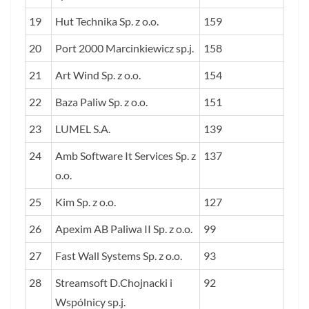
19
Hut Technika Sp. z o.o.
159
20
Port 2000 Marcinkiewicz sp.j.
158
21
Art Wind Sp. z o.o.
154
22
Baza Paliw Sp. z o.o.
151
23
LUMEL S.A.
139
24
Amb Software It Services Sp. z
137
o.o.
25
Kim Sp. z o.o.
127
26
Apexim AB Paliwa II Sp. z o.o.
99
27
Fast Wall Systems Sp. z o.o.
93
28
Streamsoft D.Chojnacki i
92
Wspólnicy sp.j.