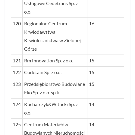
Usługowe Cedetrans Sp. z
o.o.
120
Regionalne Centrum
16
Krwiodawstwa i
Krwiolecznictwa w Zielonej
Górze
121
Rm Innovation Sp. z o.o.
15
122
Codetain Sp. z o.o.
15
123
Przedsiębiorstwo Budowlane
15
Eko Sp. z o.o. sp.k.
124
Kucharczyk&Witucki Sp. z
14
o.o.
125
Centrum Materiałów
14
Budowlanych Nieruchomości