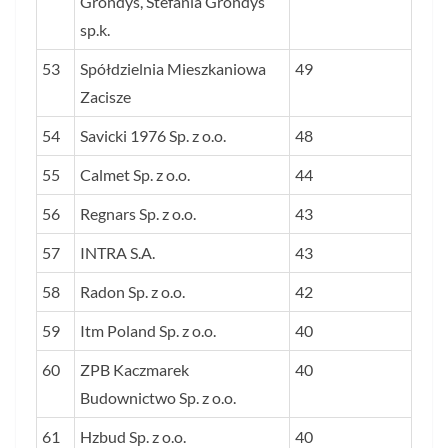
Grondys, Stefania Grondys
sp.k.
53
Spółdzielnia Mieszkaniowa
49
Zacisze
54
Savicki 1976 Sp. z o.o.
48
55
Calmet Sp. z o.o.
44
56
Regnars Sp. z o.o.
43
57
INTRA S.A.
43
58
Radon Sp. z o.o.
42
59
Itm Poland Sp. z o.o.
40
60
ZPB Kaczmarek
40
Budownictwo Sp. z o.o.
61
Hzbud Sp. z o.o.
40