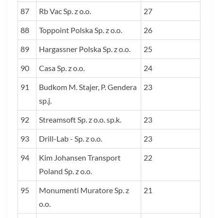
87
Rb Vac Sp. z o.o.
27
88
Toppoint Polska Sp. z o.o.
26
89
Hargassner Polska Sp. z o.o.
25
90
Casa Sp. z o.o.
24
91
Budkom M. Stajer, P. Gendera
23
sp.j.
92
Streamsoft Sp. z o.o. sp.k.
23
93
Drill-Lab - Sp. z o.o.
23
94
Kim Johansen Transport
22
Poland Sp. z o.o.
95
Monumenti Muratore Sp. z
21
o.o.