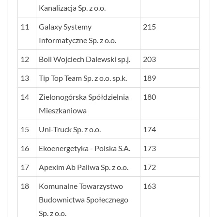
Kanalizacja Sp. z o.o.
11
Galaxy Systemy
215
Informatyczne Sp. z o.o.
12
Boll Wojciech Dalewski sp.j.
203
13
Tip Top Team Sp. z o.o. sp.k.
189
14
Zielonogórska Spółdzielnia
180
Mieszkaniowa
15
Uni-Truck Sp. z o.o.
174
16
Ekoenergetyka - Polska S.A.
173
17
Apexim Ab Paliwa Sp. z o.o.
172
18
Komunalne Towarzystwo
163
Budownictwa Społecznego
Sp. z o.o.