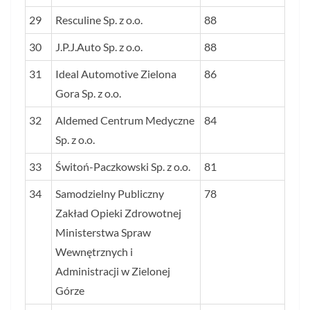
29
Resculine Sp. z o.o.
88
30
J.P.J.Auto Sp. z o.o.
88
31
Ideal Automotive Zielona
86
Gora Sp. z o.o.
32
Aldemed Centrum Medyczne
84
Sp. z o.o.
33
Świtoń-Paczkowski Sp. z o.o.
81
34
Samodzielny Publiczny
78
Zakład Opieki Zdrowotnej
Ministerstwa Spraw
Wewnętrznych i
Administracji w Zielonej
Górze