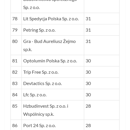
Sp. z o.o.
78
Lit Spedycja Polska Sp. z o.o.
31
79
Petring Sp. z o.o.
31
80
Gra - Bud Aureliusz Żejmo
31
sp.k.
81
Optolumin Polska Sp. z o.o.
30
82
Trip Free Sp. z o.o.
30
83
Devtactics Sp. z o.o.
30
84
Lfc Sp. z o.o.
30
85
Hzbudinvest Sp. z o.o. i
28
Wspólnicy sp.k.
86
Port 24 Sp. z o.o.
28