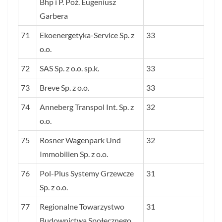
Bhp i P. Poż. Eugeniusz
Garbera
71
Ekoenergetyka-Service Sp. z
33
o.o.
72
SAS Sp. z o.o. sp.k.
33
73
Breve Sp. z o.o.
33
74
Anneberg Transpol Int. Sp. z
32
o.o.
75
Rosner Wagenpark Und
32
Immobilien Sp. z o.o.
76
Pol-Plus Systemy Grzewcze
31
Sp. z o.o.
77
Regionalne Towarzystwo
31
Budownictwa Społecznego