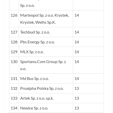
Sp. z o.o.
126
Martexpol Sp. z o.o. Krystek,
14
Krystek, Weihs Sp.K.
127
Techbud Sp. z o.o.
14
128
Pbs Energy Sp. z o.o.
14
129
MLX Sp. z o.o.
14
130
Sportano.Com Group Sp. z
14
o.o.
131
Md Bus Sp. z o.o.
14
132
Proalpha Polska Sp. z o.o.
13
133
Artek Sp. z o.o. sp.k.
13
134
Newice Sp. z o.o.
13