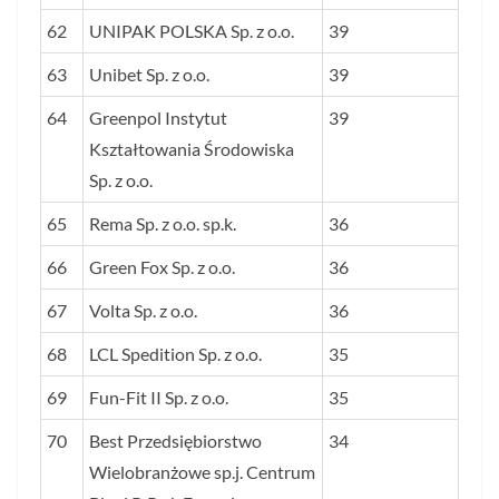
62
UNIPAK POLSKA Sp. z o.o.
39
63
Unibet Sp. z o.o.
39
64
Greenpol Instytut
39
Kształtowania Środowiska
Sp. z o.o.
65
Rema Sp. z o.o. sp.k.
36
66
Green Fox Sp. z o.o.
36
67
Volta Sp. z o.o.
36
68
LCL Spedition Sp. z o.o.
35
69
Fun-Fit II Sp. z o.o.
35
70
Best Przedsiębiorstwo
34
Wielobranżowe sp.j. Centrum