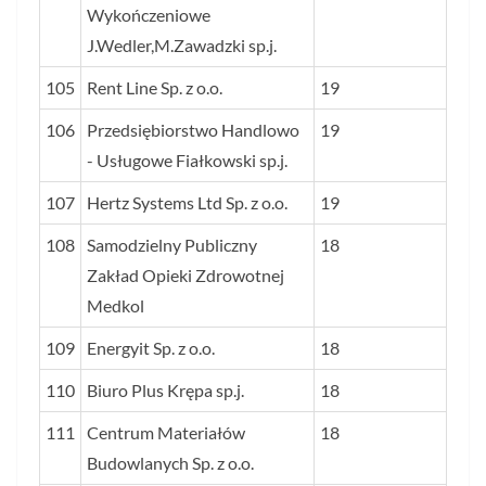
Wykończeniowe
J.Wedler,M.Zawadzki sp.j.
105
Rent Line Sp. z o.o.
19
106
Przedsiębiorstwo Handlowo
19
- Usługowe Fiałkowski sp.j.
107
Hertz Systems Ltd Sp. z o.o.
19
108
Samodzielny Publiczny
18
Zakład Opieki Zdrowotnej
Medkol
109
Energyit Sp. z o.o.
18
110
Biuro Plus Krępa sp.j.
18
111
Centrum Materiałów
18
Budowlanych Sp. z o.o.