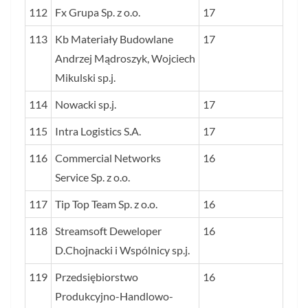
112
Fx Grupa Sp. z o.o.
17
113
Kb Materiały Budowlane
17
Andrzej Mądroszyk, Wojciech
Mikulski sp.j.
114
Nowacki sp.j.
17
115
Intra Logistics S.A.
17
116
Commercial Networks
16
Service Sp. z o.o.
117
Tip Top Team Sp. z o.o.
16
118
Streamsoft Deweloper
16
D.Chojnacki i Wspólnicy sp.j.
119
Przedsiębiorstwo
16
Produkcyjno-Handlowo-