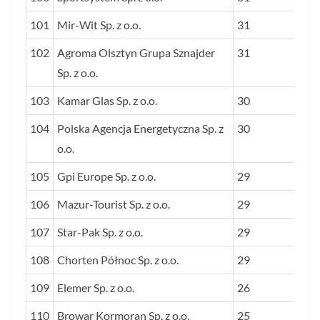
101
Mir-Wit Sp. z o.o.
31
102
Agroma Olsztyn Grupa Sznajder
31
Sp. z o.o.
103
Kamar Glas Sp. z o.o.
30
104
Polska Agencja Energetyczna Sp. z
30
o.o.
105
Gpi Europe Sp. z o.o.
29
106
Mazur-Tourist Sp. z o.o.
29
107
Star-Pak Sp. z o.o.
29
108
Chorten Północ Sp. z o.o.
29
109
Elemer Sp. z o.o.
26
110
Browar Kormoran Sp. z o.o.
25