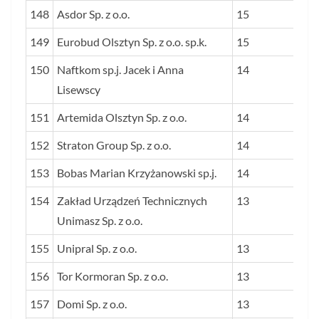
148
Asdor Sp. z o.o.
15
149
Eurobud Olsztyn Sp. z o.o. sp.k.
15
150
Naftkom sp.j. Jacek i Anna
14
Lisewscy
151
Artemida Olsztyn Sp. z o.o.
14
152
Straton Group Sp. z o.o.
14
153
Bobas Marian Krzyżanowski sp.j.
14
154
Zakład Urządzeń Technicznych
13
Unimasz Sp. z o.o.
155
Unipral Sp. z o.o.
13
156
Tor Kormoran Sp. z o.o.
13
157
Domi Sp. z o.o.
13