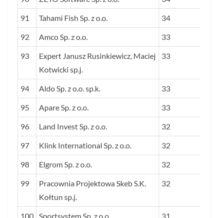
91
Tahami Fish Sp. z o.o.
34
92
Amco Sp. z o.o.
33
93
Expert Janusz Rusinkiewicz, Maciej
33
Kotwicki sp.j.
94
Aldo Sp. z o.o. sp.k.
33
95
Apare Sp. z o.o.
33
96
Land Invest Sp. z o.o.
32
97
Klink International Sp. z o.o.
32
98
Elgrom Sp. z o.o.
32
99
Pracownia Projektowa Skeb S.K.
32
Kołtun sp.j.
100
Sportsystem Sp. z o.o.
31