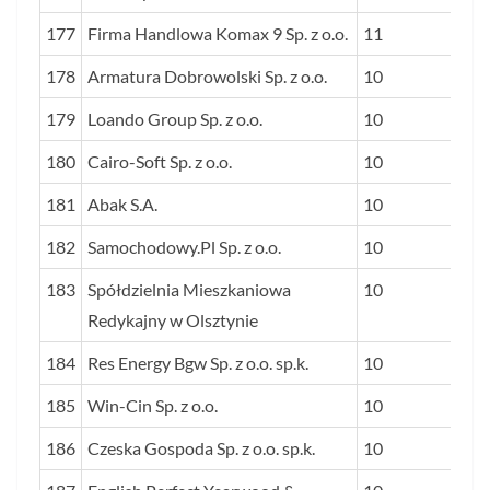
177
Firma Handlowa Komax 9 Sp. z o.o.
11
178
Armatura Dobrowolski Sp. z o.o.
10
179
Loando Group Sp. z o.o.
10
180
Cairo-Soft Sp. z o.o.
10
181
Abak S.A.
10
182
Samochodowy.Pl Sp. z o.o.
10
183
Spółdzielnia Mieszkaniowa
10
Redykajny w Olsztynie
184
Res Energy Bgw Sp. z o.o. sp.k.
10
185
Win-Cin Sp. z o.o.
10
186
Czeska Gospoda Sp. z o.o. sp.k.
10