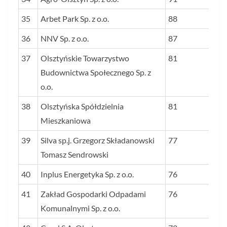
35
Arbet Park Sp. z o.o.
88
36
NNV Sp. z o.o.
87
37
Olsztyńskie Towarzystwo
81
Budownictwa Społecznego Sp. z
o.o.
38
Olsztyńska Spółdzielnia
81
Mieszkaniowa
39
Silva sp.j. Grzegorz Składanowski
77
Tomasz Sendrowski
40
Inplus Energetyka Sp. z o.o.
76
41
Zakład Gospodarki Odpadami
76
Komunalnymi Sp. z o.o.