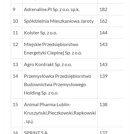
9
Adrenaline.Pl Sp. z o.o. sp.k.
182
10
Spółdzielnia Mieszkaniowa Jaroty
162
11
Kolster Sp. z o.o.
144
12
Miejskie Przedsiębiorstwo
143
Energetyki Cieplnej Sp. z o.o.
13
Agro Kontrakt Sp. z o.o.
143
14
Przemysłówka Przedsiębiorstwo
139
Budownictwa Przemysłowego
Holding Sp. z o.o.
15
Animal Pharma Lublin-
138
Kruszyński,Pieczkowski,Rapkowski
, sp.j.
16
SPRINT S.A.
137