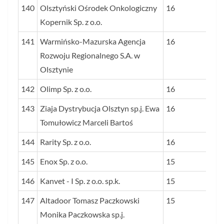
140
Olsztyński Ośrodek Onkologiczny
16
Kopernik Sp. z o.o.
141
Warmińsko-Mazurska Agencja
16
Rozwoju Regionalnego S.A. w
Olsztynie
142
Olimp Sp. z o.o.
16
143
Ziaja Dystrybucja Olsztyn sp.j. Ewa
16
Tomułowicz Marceli Bartoś
144
Rarity Sp. z o.o.
16
145
Enox Sp. z o.o.
15
146
Kanvet - I Sp. z o.o. sp.k.
15
147
Altadoor Tomasz Paczkowski
15
Monika Paczkowska sp.j.