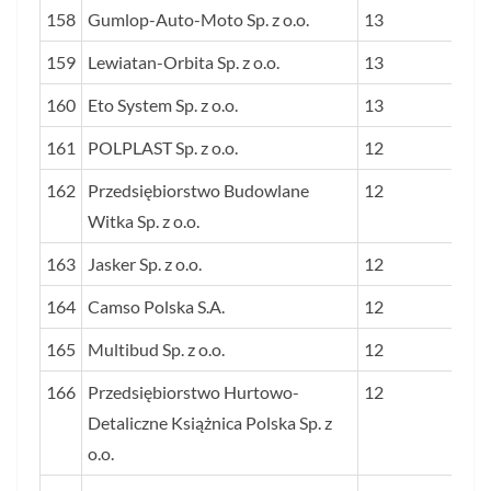
158
Gumlop-Auto-Moto Sp. z o.o.
13
159
Lewiatan-Orbita Sp. z o.o.
13
160
Eto System Sp. z o.o.
13
161
POLPLAST Sp. z o.o.
12
162
Przedsiębiorstwo Budowlane
12
Witka Sp. z o.o.
163
Jasker Sp. z o.o.
12
164
Camso Polska S.A.
12
165
Multibud Sp. z o.o.
12
166
Przedsiębiorstwo Hurtowo-
12
Detaliczne Książnica Polska Sp. z
o.o.