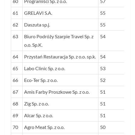
60
Programiści Sp. z o.o.
57
61
GRELAVI S.A.
55
62
Daszuta sp.j.
55
63
Biuro Podróży Szarpie Travel Sp. z
54
o.o. Sp.K.
64
Przystań Restauracja Sp. z o.o. sp.k.
54
65
Labo Clinic Sp. z o.o.
53
66
Eco-Ter Sp. z o.o.
52
67
Amis Farby Proszkowe Sp. z o.o.
51
68
Zig Sp. z o.o.
51
69
Alcar Sp. z o.o.
51
70
Agro Meat Sp. z o.o.
50