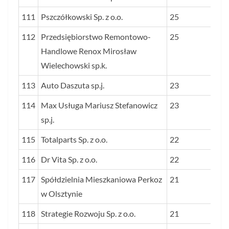
111
Pszczółkowski Sp. z o.o.
25
112
Przedsiębiorstwo Remontowo-
25
Handlowe Renox Mirosław
Wielechowski sp.k.
113
Auto Daszuta sp.j.
23
114
Max Usługa Mariusz Stefanowicz
23
sp.j.
115
Totalparts Sp. z o.o.
22
116
Dr Vita Sp. z o.o.
22
117
Spółdzielnia Mieszkaniowa Perkoz
21
w Olsztynie
118
Strategie Rozwoju Sp. z o.o.
21