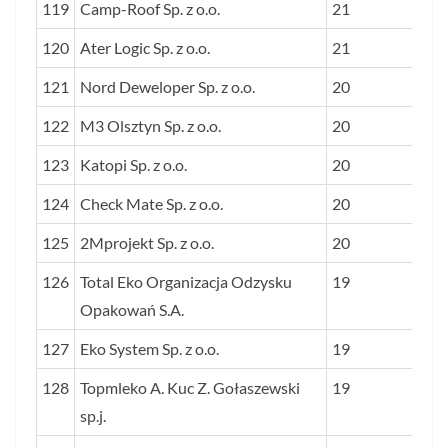
119
Camp-Roof Sp. z o.o.
21
120
Ater Logic Sp. z o.o.
21
121
Nord Deweloper Sp. z o.o.
20
122
M3 Olsztyn Sp. z o.o.
20
123
Katopi Sp. z o.o.
20
124
Check Mate Sp. z o.o.
20
125
2Mprojekt Sp. z o.o.
20
126
Total Eko Organizacja Odzysku
19
Opakowań S.A.
127
Eko System Sp. z o.o.
19
128
Topmleko A. Kuc Z. Gołaszewski
19
sp.j.