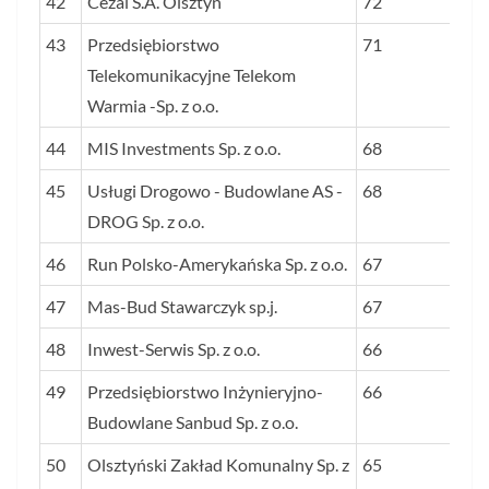
42
Cezal S.A. Olsztyn
72
43
Przedsiębiorstwo
71
Telekomunikacyjne Telekom
Warmia -Sp. z o.o.
44
MIS Investments Sp. z o.o.
68
45
Usługi Drogowo - Budowlane AS -
68
DROG Sp. z o.o.
46
Run Polsko-Amerykańska Sp. z o.o.
67
47
Mas-Bud Stawarczyk sp.j.
67
48
Inwest-Serwis Sp. z o.o.
66
49
Przedsiębiorstwo Inżynieryjno-
66
Budowlane Sanbud Sp. z o.o.
50
Olsztyński Zakład Komunalny Sp. z
65