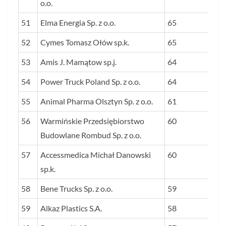
o.o.
51
Elma Energia Sp. z o.o.
65
52
Cymes Tomasz Ołów sp.k.
65
53
Amis J. Mamątow sp.j.
64
54
Power Truck Poland Sp. z o.o.
64
55
Animal Pharma Olsztyn Sp. z o.o.
61
56
Warmińskie Przedsiębiorstwo
60
Budowlane Rombud Sp. z o.o.
57
Accessmedica Michał Danowski
60
sp.k.
58
Bene Trucks Sp. z o.o.
59
59
Alkaz Plastics S.A.
58