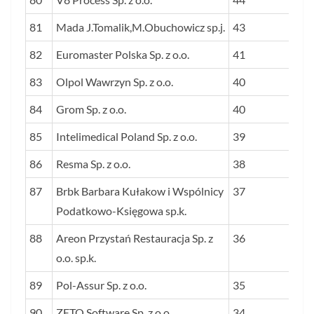
81
Mada J.Tomalik,M.Obuchowicz sp.j.
43
82
Euromaster Polska Sp. z o.o.
41
83
Olpol Wawrzyn Sp. z o.o.
40
84
Grom Sp. z o.o.
40
85
Intelimedical Poland Sp. z o.o.
39
86
Resma Sp. z o.o.
38
87
Brbk Barbara Kułakow i Wspólnicy
37
Podatkowo-Księgowa sp.k.
88
Areon Przystań Restauracja Sp. z
36
o.o. sp.k.
89
Pol-Assur Sp. z o.o.
35
90
ZETO Software Sp. z o.o.
34