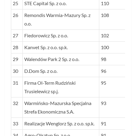
25
STE Capital Sp. z o.o.
110
26
Remondis Warmia-Mazury Sp. z
108
o.o.
27
Fiedorowicz Sp. z o.o.
102
28
Kanvet Sp. z o.o. sp.k.
100
29
Walendów Park 2 Sp. z o.o.
98
30
D.Dom Sp. z o.o.
96
31
Firma Ol-Term Rudziński
95
Trusielewicz sp.j.
32
Warmińsko-Mazurska Specjalna
93
Strefa Ekonomiczna S.A.
33
Realizacje Wenglorz Sp. z o.o. sp.k.
91
34
Agro-Olsztyn Sp. z o.o.
91