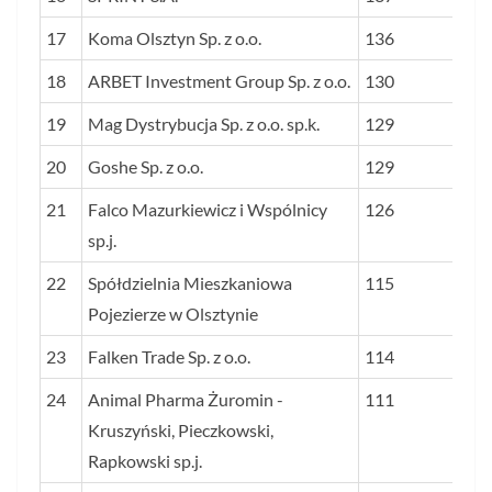
17
Koma Olsztyn Sp. z o.o.
136
18
ARBET Investment Group Sp. z o.o.
130
19
Mag Dystrybucja Sp. z o.o. sp.k.
129
20
Goshe Sp. z o.o.
129
21
Falco Mazurkiewicz i Wspólnicy
126
sp.j.
22
Spółdzielnia Mieszkaniowa
115
Pojezierze w Olsztynie
23
Falken Trade Sp. z o.o.
114
24
Animal Pharma Żuromin -
111
Kruszyński, Pieczkowski,
Rapkowski sp.j.