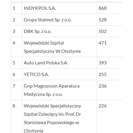
LP.
NAZWA FIRMY
WARTOŚĆ
1
INDYKPOL S.A.
868
RYNKOWA
2
Grupa Stalmot Sp. z o.o.
528
FIRMY W
3
DBK Sp. z o.o.
GRUDNIU
502
2025 R. (W
4
Wojewódzki Szpital
471
MLN ZŁ)
Specjalistyczny W Olsztynie
5
Auto Land Polska S.A.
393
6
YETICO S.A.
255
7
Gnp Magnusson Aparatura
236
Medyczna Sp. z o.o.
8
Wojewódzki Specjalistyczny
226
Szpital Dziecięcy im. Prof. Dr
Stanisława Popowskiego w
Olsztynie