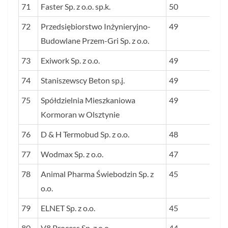
71
Faster Sp. z o.o. sp.k.
50
72
Przedsiębiorstwo Inżynieryjno-
49
Budowlane Przem-Gri Sp. z o.o.
73
Exiwork Sp. z o.o.
49
74
Staniszewscy Beton sp.j.
49
75
Spółdzielnia Mieszkaniowa
49
Kormoran w Olsztynie
76
D & H Termobud Sp. z o.o.
48
77
Wodmax Sp. z o.o.
47
78
Animal Pharma Świebodzin Sp. z
45
o.o.
79
ELNET Sp. z o.o.
45
80
V8 Process Sp. z o.o.
44