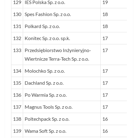
129
IES Polska Sp. z o.o.
19
130
Spes Fashion Sp. z o.o.
18
131
Polkard Sp. z o.o.
18
132
Konitec Sp. z o.o. sp.k.
17
133
Przedsiębiorstwo Inżynieryjno-
17
Wiertnicze Terra-Tech Sp. z o.o.
134
Molochko Sp. z o.o.
17
135
Dachland Sp. z o.o.
17
136
Po Warmia Sp. z o.o.
17
137
Magnus Tools Sp. z o.o.
17
138
Poltechpack Sp. z o.o.
16
139
Wama Soft Sp. z o.o.
16