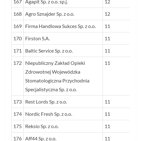
167
Agapit Sp. z o.o. sp.j.
12
168
Agro Sznajder Sp. z o.o.
12
169
Firma Handlowa Sukces Sp. z o.o.
11
170
Firston S.A.
11
171
Baltic Service Sp. z o.o.
11
172
Niepubliczny Zakład Opieki
11
Zdrowotnej Wojewódzka
Stomatologiczna Przychodnia
Specjalistyczna Sp. z o.o.
173
Rest Lords Sp. z o.o.
11
174
Nordic Fresh Sp. z o.o.
11
175
Reksio Sp. z o.o.
11
176
Aff44 Sp. z o.o.
11