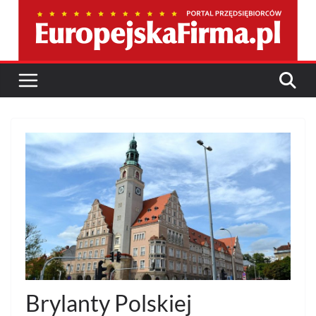
Przejdź
do
treści
Brylanty Polskiej