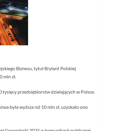
skiego Biznesu, tytuł Brylant Polskiej
 mln zł.
 tysięcy przedsiębiorstw działających w Polsce.
twa była wyższa niż 10 mln zł, uzyskało ono
ej Gospodarki 2025 w komunikacji publicznej