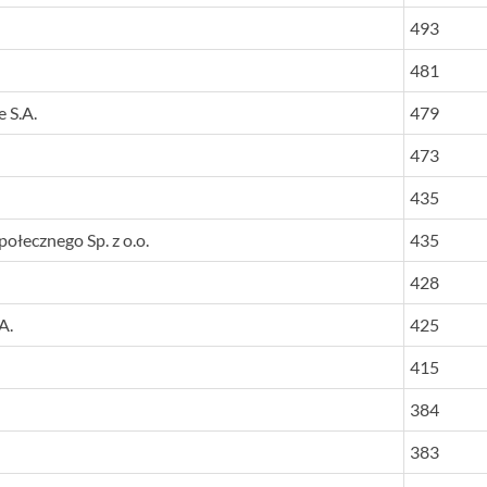
493
481
 S.A.
479
473
435
łecznego Sp. z o.o.
435
428
A.
425
415
384
383