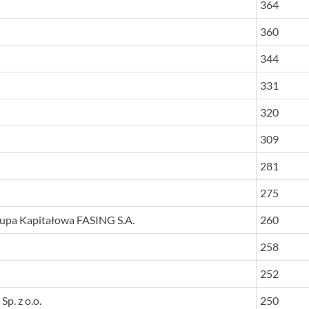
364
360
344
331
320
309
281
275
rupa Kapitałowa FASING S.A.
260
258
252
p. z o.o.
250