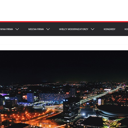
YWNA FIRMA
MOCNA FIRMA
WIELCY MODERNIZATORZY
KONGRESY
KO