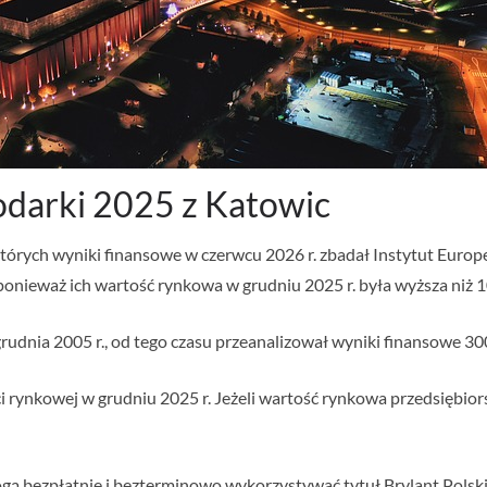
odarki 2025 z Katowic
tórych wyniki finansowe w czerwcu 2026 r. zbadał Instytut Europej
onieważ ich wartość rynkowa w grudniu 2025 r. była wyższa niż 10
rudnia 2005 r., od tego czasu przeanalizował wyniki finansowe 300
 rynkowej w grudniu 2025 r. Jeżeli wartość rynkowa przedsiębiors
ą bezpłatnie i bezterminowo wykorzystywać tytuł Brylant Polski