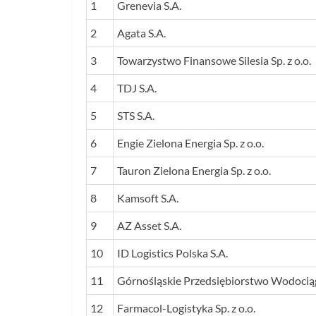
LP.
NAZWA FIRMY
1
Grenevia S.A.
2
Agata S.A.
3
Towarzystwo Finansowe Silesia Sp. z o.o.
4
TDJ S.A.
5
STS S.A.
6
Engie Zielona Energia Sp. z o.o.
7
Tauron Zielona Energia Sp. z o.o.
8
Kamsoft S.A.
9
AZ Asset S.A.
10
ID Logistics Polska S.A.
11
Górnośląskie Przedsiębiorstwo Wodocią
12
Farmacol-Logistyka Sp. z o.o.