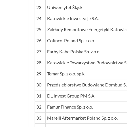
23
Uniwersytet Śląski
24
Katowickie Inwestycje S.A.
25
Zakłady Remontowe Energetyki Katowice
26
Cofinco-Poland Sp. z o.o.
27
Farby Kabe Polska Sp. z o.o.
28
Katowickie Towarzystwo Budownictwa Spo
29
Temar Sp. z o.o. sp.k.
30
Przedsiębiorstwo Budowlane Dombud S.
31
DL Invest Group PM S.A.
32
Famur Finance Sp. z o.o.
33
Marelli Aftermarket Poland Sp. z o.o.