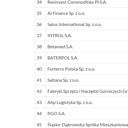
34
Resinvest Commodities Pl S.A.
35
Al Finance Sp. z o.o.
36
Salus International Sp. z o.o.
37
INTROL S.A.
38
Betamed S.A.
39
BATERPOL S.A.
40
Forterro Polska Sp. z o.o.
41
Saltana Sp. z o.o.
42
Fabryki Sprzętu i Narzędzi Górniczych G
43
Ahp Logistyka Sp. z o.o.
44
PGO S.A.
45
Śląsko-Dąbrowska Spółka Mieszkaniowa S