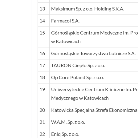
13
Maksimum Sp. z o.o. Holding S.K.A.
14
Farmacol S.A.
15
Górnośląskie Centrum Medyczne Im. Prof
w Katowicach
16
Górnośląskie Towarzystwo Lotnicze S.A.
17
TAURON Ciepło Sp. z o.o.
18
Op Core Poland Sp. z o.o.
19
Uniwersyteckie Centrum Kliniczne Im. Pr
Medycznego w Katowicach
20
Katowicka Specjalna Strefa Ekonomiczna 
21
W.A.M. Sp. z o.o.
22
Eniq Sp. z o.o.