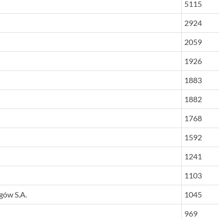
WARTOŚĆ
5115
MLN ZŁ)
2924
2059
1926
1883
1882
1768
1592
1241
1103
gów S.A.
1045
969