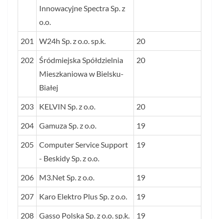
Innowacyjne Spectra Sp. z
o.o.
201
W24h Sp. z o.o. sp.k.
20
202
Śródmiejska Spółdzielnia
20
Mieszkaniowa w Bielsku-
Białej
203
KELVIN Sp. z o.o.
20
204
Gamuza Sp. z o.o.
19
205
Computer Service Support
19
- Beskidy Sp. z o.o.
206
M3.Net Sp. z o.o.
19
207
Karo Elektro Plus Sp. z o.o.
19
208
Gasso Polska Sp. z o.o. sp.k.
19