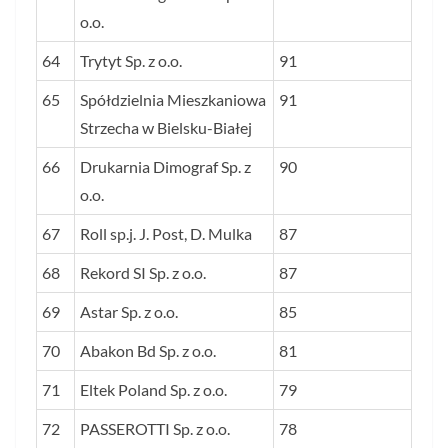
o.o.
64
Trytyt Sp. z o.o.
91
65
Spółdzielnia Mieszkaniowa
91
Strzecha w Bielsku-Białej
66
Drukarnia Dimograf Sp. z
90
o.o.
67
Roll sp.j. J. Post, D. Mulka
87
68
Rekord SI Sp. z o.o.
87
69
Astar Sp. z o.o.
85
70
Abakon Bd Sp. z o.o.
81
71
Eltek Poland Sp. z o.o.
79
72
PASSEROTTI Sp. z o.o.
78