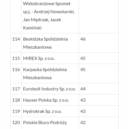
Wielobranżowe Spomet
sp.j. - Andrzej Nowotarski,
Jan Mędrzak, Jacek
Kamiński
114
Beskidzka Spółdzielnia
46
Mieszkaniowa
115
MIREX Sp. z o.o.
45
116
Karpacka Spółdzielnia
45
Mieszkaniowa
117
Eurobolt Industry Sp. z o.o.
44
118
Hauser Polska Sp. z o.o.
43
119
Hydrokrak Sp. z o.o.
43
120
Polskie Biuro Podróży
42