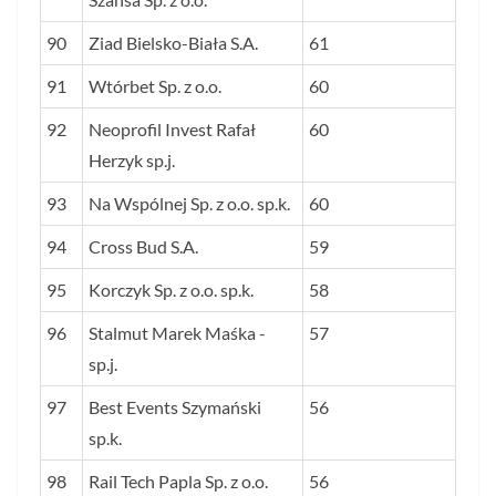
90
Ziad Bielsko-Biała S.A.
61
91
Wtórbet Sp. z o.o.
60
92
Neoprofil Invest Rafał
60
Herzyk sp.j.
93
Na Wspólnej Sp. z o.o. sp.k.
60
94
Cross Bud S.A.
59
95
Korczyk Sp. z o.o. sp.k.
58
96
Stalmut Marek Maśka -
57
sp.j.
97
Best Events Szymański
56
sp.k.
98
Rail Tech Papla Sp. z o.o.
56