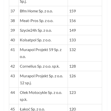
Sp.j.
37
Bfm Home Sp. z o.o.
159
38
Meat-Pros Sp. z o.o.
156
39
Szycie24h Sp. z o.o.
149
40
Kolsatpol Sp. z o.o.
133
41
Murapol Projekt 59 Sp. z
132
o.o.
42
Cornelius Sp. z o.o. sp.k.
128
43
Murapol Projekt Sp. z o.o.
126
12 sp.j.
44
Olek Motocykle Sp. z o.o.
123
sp.k.
45
Łakoć Sp. z o.o.
120