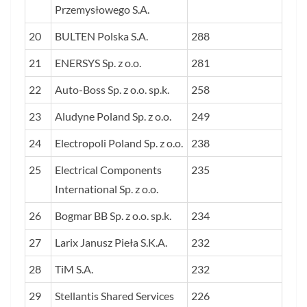
Przemysłowego S.A.
20
BULTEN Polska S.A.
288
21
ENERSYS Sp. z o.o.
281
22
Auto-Boss Sp. z o.o. sp.k.
258
23
Aludyne Poland Sp. z o.o.
249
24
Electropoli Poland Sp. z o.o.
238
25
Electrical Components
235
International Sp. z o.o.
26
Bogmar BB Sp. z o.o. sp.k.
234
27
Larix Janusz Pieła S.K.A.
232
28
TiM S.A.
232
29
Stellantis Shared Services
226