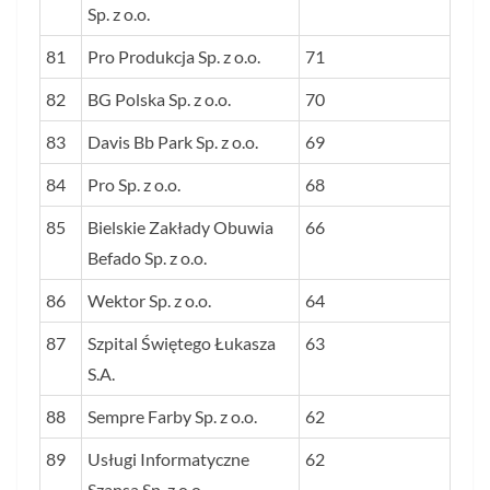
Sp. z o.o.
81
Pro Produkcja Sp. z o.o.
71
82
BG Polska Sp. z o.o.
70
83
Davis Bb Park Sp. z o.o.
69
84
Pro Sp. z o.o.
68
85
Bielskie Zakłady Obuwia
66
Befado Sp. z o.o.
86
Wektor Sp. z o.o.
64
87
Szpital Świętego Łukasza
63
S.A.
88
Sempre Farby Sp. z o.o.
62
89
Usługi Informatyczne
62
Szansa Sp. z o.o.