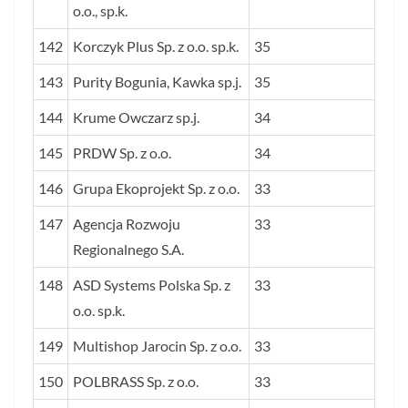
o.o., sp.k.
142
Korczyk Plus Sp. z o.o. sp.k.
35
143
Purity Bogunia, Kawka sp.j.
35
144
Krume Owczarz sp.j.
34
145
PRDW Sp. z o.o.
34
146
Grupa Ekoprojekt Sp. z o.o.
33
147
Agencja Rozwoju
33
Regionalnego S.A.
148
ASD Systems Polska Sp. z
33
o.o. sp.k.
149
Multishop Jarocin Sp. z o.o.
33
150
POLBRASS Sp. z o.o.
33