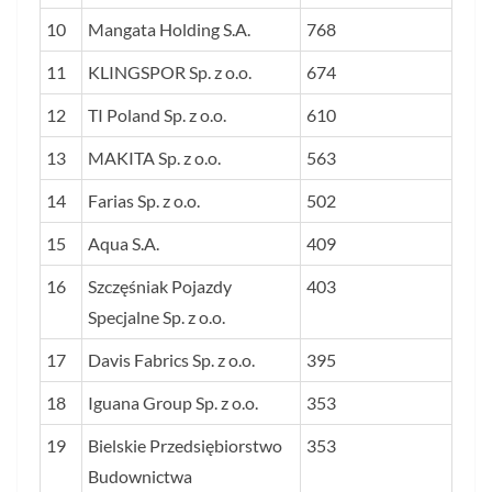
10
Mangata Holding S.A.
768
11
KLINGSPOR Sp. z o.o.
674
12
TI Poland Sp. z o.o.
610
13
MAKITA Sp. z o.o.
563
14
Farias Sp. z o.o.
502
15
Aqua S.A.
409
16
Szczęśniak Pojazdy
403
Specjalne Sp. z o.o.
17
Davis Fabrics Sp. z o.o.
395
18
Iguana Group Sp. z o.o.
353
19
Bielskie Przedsiębiorstwo
353
Budownictwa