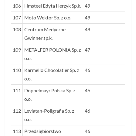
106
Hmsteel Edyta Herzyk Sp.k.
49
107
Moto Wektor Sp. z o.o.
49
108
Centrum Medyczne
48
Gwinner sp.k.
109
METALFER POLONIA Sp. z
47
o.o.
110
Karmello Chocolatier Sp. z
46
o.o.
111
Doppelmayr Polska Sp. z
46
o.o.
112
Leviatan-Poligrafia Sp. z
46
o.o.
113
Przedsiębiorstwo
46