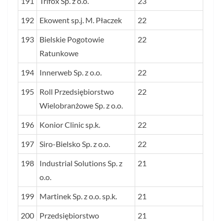
191
Trifox Sp. z o.o.
23
192
Ekowent sp.j. M. Płaczek
22
193
Bielskie Pogotowie
22
Ratunkowe
194
Innerweb Sp. z o.o.
22
195
Roll Przedsiębiorstwo
22
Wielobranżowe Sp. z o.o.
196
Konior Clinic sp.k.
22
197
Siro-Bielsko Sp. z o.o.
22
198
Industrial Solutions Sp. z
21
o.o.
199
Martinek Sp. z o.o. sp.k.
21
200
Przedsiębiorstwo
21