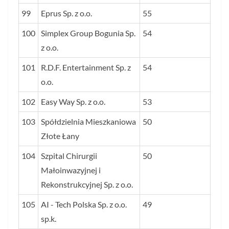
99
Eprus Sp. z o.o.
55
100
Simplex Group Bogunia Sp.
54
z o.o.
101
R.D.F. Entertainment Sp. z
54
o.o.
102
Easy Way Sp. z o.o.
53
103
Spółdzielnia Mieszkaniowa
50
Złote Łany
104
Szpital Chirurgii
50
Małoinwazyjnej i
Rekonstrukcyjnej Sp. z o.o.
105
AI - Tech Polska Sp. z o.o.
49
sp.k.