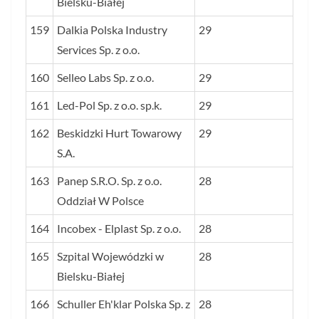
Bielsku-Białej
159
Dalkia Polska Industry
29
Services Sp. z o.o.
160
Selleo Labs Sp. z o.o.
29
161
Led-Pol Sp. z o.o. sp.k.
29
162
Beskidzki Hurt Towarowy
29
S.A.
163
Panep S.R.O. Sp. z o.o.
28
Oddział W Polsce
164
Incobex - Elplast Sp. z o.o.
28
165
Szpital Wojewódzki w
28
Bielsku-Białej
166
Schuller Eh'klar Polska Sp. z
28