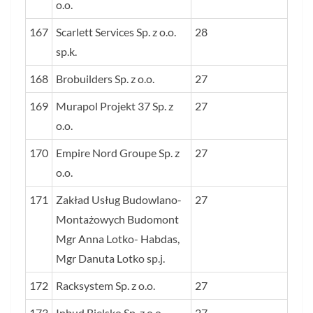
o.o.
167
Scarlett Services Sp. z o.o.
28
sp.k.
168
Brobuilders Sp. z o.o.
27
169
Murapol Projekt 37 Sp. z
27
o.o.
170
Empire Nord Groupe Sp. z
27
o.o.
171
Zakład Usług Budowlano-
27
Montażowych Budomont
Mgr Anna Lotko- Habdas,
Mgr Danuta Lotko sp.j.
172
Racksystem Sp. z o.o.
27
173
Inbud Bielsko Sp. z o.o.
27