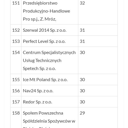
151
Przedsiębiorstwo
32
Produkcyjno-Handlowe
Pro sp.j., Z. Mróz,
152
Szerwal 2014 Sp. z o.o.
31
153
Perfect Level Sp. z o.o.
31
154
Centrum Specjalistycznych
30
Usług Technicznych
Spetech Sp. z o.o.
155
Ice Mt Poland Sp. z o.o.
30
156
Nav24 Sp. z o.o.
30
157
Redor Sp. z o.o.
30
158
Społem Powszechna
29
Spółdzielnia Spożywców w