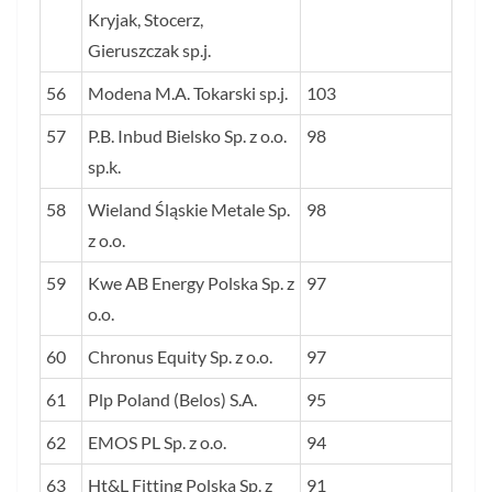
Kryjak, Stocerz,
Gieruszczak sp.j.
56
Modena M.A. Tokarski sp.j.
103
57
P.B. Inbud Bielsko Sp. z o.o.
98
sp.k.
58
Wieland Śląskie Metale Sp.
98
z o.o.
59
Kwe AB Energy Polska Sp. z
97
o.o.
60
Chronus Equity Sp. z o.o.
97
61
Plp Poland (Belos) S.A.
95
62
EMOS PL Sp. z o.o.
94
63
Ht&L Fitting Polska Sp. z
91