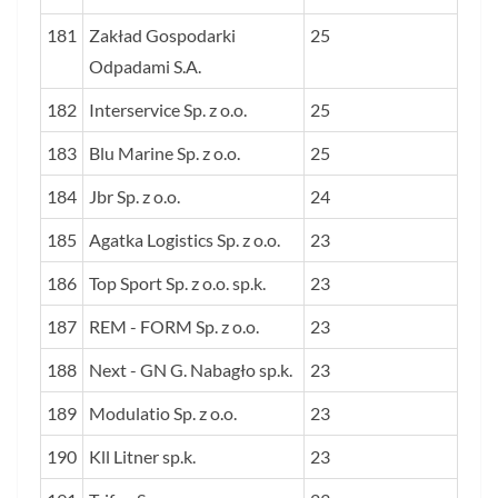
181
Zakład Gospodarki
25
Odpadami S.A.
182
Interservice Sp. z o.o.
25
183
Blu Marine Sp. z o.o.
25
184
Jbr Sp. z o.o.
24
185
Agatka Logistics Sp. z o.o.
23
186
Top Sport Sp. z o.o. sp.k.
23
187
REM - FORM Sp. z o.o.
23
188
Next - GN G. Nabagło sp.k.
23
189
Modulatio Sp. z o.o.
23
190
Kll Litner sp.k.
23