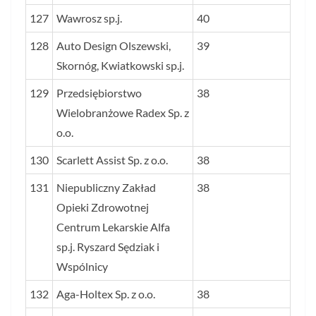
127
Wawrosz sp.j.
40
128
Auto Design Olszewski,
39
Skornóg, Kwiatkowski sp.j.
129
Przedsiębiorstwo
38
Wielobranżowe Radex Sp. z
o.o.
130
Scarlett Assist Sp. z o.o.
38
131
Niepubliczny Zakład
38
Opieki Zdrowotnej
Centrum Lekarskie Alfa
sp.j. Ryszard Sędziak i
Wspólnicy
132
Aga-Holtex Sp. z o.o.
38