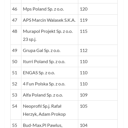
46
Mps Poland Sp. z o.o.
120
47
APS Marcin Walasek S.K.A.
119
48
Murapol Projekt Sp. z o.o.
115
23 sp.j.
49
Grupa Gal Sp. z o.o.
112
50
Iturri Poland Sp. z o.o.
110
51
ENGAS Sp. z o.o.
110
52
4 Fun Polska Sp. z o.o.
110
53
Alfa Poland Sp. z o.o.
109
54
Neoprofil Sp.j. Rafał
105
Herzyk, Adam Prokop
55
Bud-Max.Pl Pawlus,
104