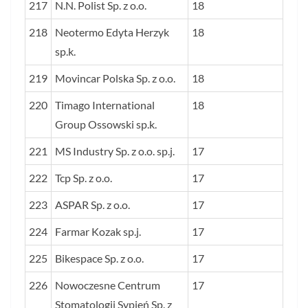
217
N.N. Polist Sp. z o.o.
18
218
Neotermo Edyta Herzyk
18
sp.k.
219
Movincar Polska Sp. z o.o.
18
220
Timago International
18
Group Ossowski sp.k.
221
MS Industry Sp. z o.o. sp.j.
17
222
Tcp Sp. z o.o.
17
223
ASPAR Sp. z o.o.
17
224
Farmar Kozak sp.j.
17
225
Bikespace Sp. z o.o.
17
226
Nowoczesne Centrum
17
Stomatologii Sypień Sp. z