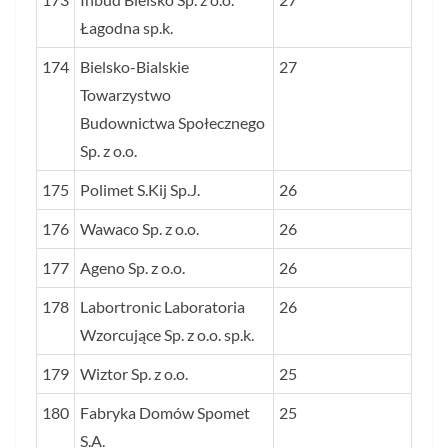
Łagodna sp.k.
174
Bielsko-Bialskie
27
Towarzystwo
Budownictwa Społecznego
Sp. z o.o.
175
Polimet S.Kij Sp.J.
26
176
Wawaco Sp. z o.o.
26
177
Ageno Sp. z o.o.
26
178
Labortronic Laboratoria
26
Wzorcujące Sp. z o.o. sp.k.
179
Wiztor Sp. z o.o.
25
180
Fabryka Domów Spomet
25
S.A.