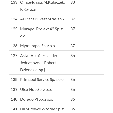
133
Office4u sp.j. M.Kubiczek,
38
R.Kałuża
134
Al Trans Łukasz Straś sp.k.
37
135
Murapol Projekt 43 Sp. z
37
o.o.
136
Mymurapol Sp. z o.o.
37
137
Astar Abr Aleksander
36
Jędrzejowski, Robert
Dziendziel sp.j.
138
Primapol Service Sp. z o.o.
36
139
Ulex Hqp Sp. z o.o.
36
140
Dorado.Pl Sp. z o.o.
36
141
Dil Surowce Wtórne Sp. z
36