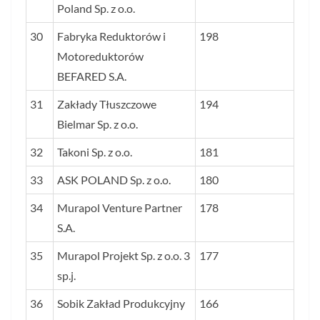
Poland Sp. z o.o.
30
Fabryka Reduktorów i
198
Motoreduktorów
BEFARED S.A.
31
Zakłady Tłuszczowe
194
Bielmar Sp. z o.o.
32
Takoni Sp. z o.o.
181
33
ASK POLAND Sp. z o.o.
180
34
Murapol Venture Partner
178
S.A.
35
Murapol Projekt Sp. z o.o. 3
177
sp.j.
36
Sobik Zakład Produkcyjny
166