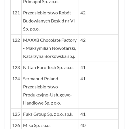
Primapol Sp. z o.o.
121
Przedsiębiorstwo Robót
42
Budowlanych Beskid nr VI
Sp. z o.o.
122
MAXXB Chocolate Factory
42
- Maksymilian Nowotarski,
Katarzyna Borkowska sp.j.
123
Nittan Euro Tech Sp. z o.o.
41
124
Sermabud Poland
41
Przedsiębiorstwo
Produkcyjno-Usługowo-
Handlowe Sp. z o.o.
125
Fuks Group Sp. z o.o. sp.k.
41
126
Mika Sp. z o.o.
40