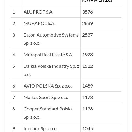
LP.
NAZWA FIRMY
WARTOŚĆ
1
ALUPROF S.A.
3576
RYNKOWA
2
MURAPOL S.A.
2889
FIRMY W
3
Eaton Automotive Systems
GRUDNIU 2025
2537
Sp. z o.o.
R. (W MLN ZŁ)
4
Murapol Real Estate S.A.
1928
5
Dalkia Polska Industry Sp. z
1512
o.o.
6
AVIO POLSKA Sp. z o.o.
1489
7
Martes Sport Sp. z o.o.
1173
8
Cooper Standard Polska
1138
Sp. z o.o.
9
Incobex Sp. z o.o.
1045