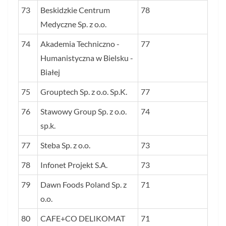
73
Beskidzkie Centrum
78
Medyczne Sp. z o.o.
74
Akademia Techniczno -
77
Humanistyczna w Bielsku -
Białej
75
Grouptech Sp. z o.o. Sp.K.
77
76
Stawowy Group Sp. z o.o.
74
sp.k.
77
Steba Sp. z o.o.
73
78
Infonet Projekt S.A.
73
79
Dawn Foods Poland Sp. z
71
o.o.
80
CAFE+CO DELIKOMAT
71