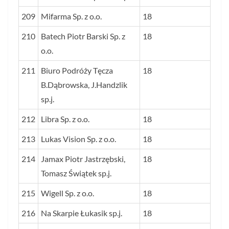
209
Mifarma Sp. z o.o.
18
210
Batech Piotr Barski Sp. z
18
o.o.
211
Biuro Podróży Tęcza
18
B.Dąbrowska, J.Handzlik
sp.j.
212
Libra Sp. z o.o.
18
213
Lukas Vision Sp. z o.o.
18
214
Jamax Piotr Jastrzębski,
18
Tomasz Świątek sp.j.
215
Wigell Sp. z o.o.
18
216
Na Skarpie Łukasik sp.j.
18