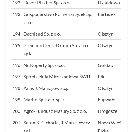
192
Dekor Plastics Sp. z o.o.
Działdowo
193
Gospodarstwo Rolne Bartężek Sp.
Bartężek
z o.o.
194
Dachland Sp. z o.o.
Olsztyn
195
Premium Dental Group Sp. z o.o.
Olsztyn
sp.k.
196
Nc Koperty Sp. z o.o.
Gołdap
197
Spółdzielnia Mieszkaniowa ŚWIT
Ełk
198
Amis J. Mamątow sp.j.
Olsztyn
199
Marbo Sp. z o.o. sp.k.
Ługwałd
200
Agro-Fundusz Mazury Sp. z o.o.
Drogosze
201
Seton K. Cichocki, R.Matusiewicz
Nowa Wieś
sp.j.
Ełcka