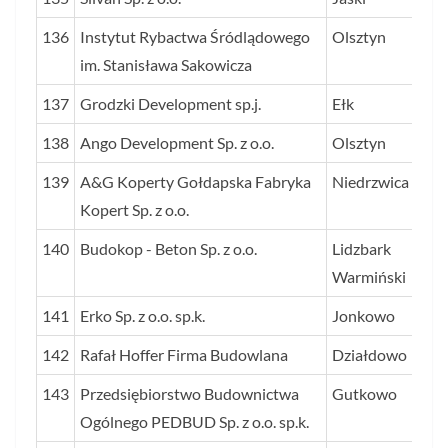
136
Instytut Rybactwa Śródlądowego
Olsztyn
im. Stanisława Sakowicza
137
Grodzki Development sp.j.
Ełk
138
Ango Development Sp. z o.o.
Olsztyn
139
A&G Koperty Gołdapska Fabryka
Niedrzwica
Kopert Sp. z o.o.
140
Budokop - Beton Sp. z o.o.
Lidzbark
Warmiński
141
Erko Sp. z o.o. sp.k.
Jonkowo
142
Rafał Hoffer Firma Budowlana
Działdowo
143
Przedsiębiorstwo Budownictwa
Gutkowo
Ogólnego PEDBUD Sp. z o.o. sp.k.