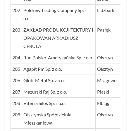
202
Poldrew Trading Company Sp. z
Lidzbark
o.o.
203
ZAKŁAD PRODUKCJI TEKTURY I
Pasłęk
OPAKOWAŃ ARKADIUSZ
CEBULA
204
Run Polsko-Amerykańska Sp. z o.o.
Olsztyn
205
Agapit Pm Sp. z o.o.
Olsztyn
206
Glob-Metal Sp. z o.o.
Mrągowo
207
Mazurski Raj Sp. z o.o.
Piaski
208
Viterra Silos Sp. z o.o.
Elbląg
209
Olsztyńska Spółdzielnia
Olsztyn
Mieszkaniowa