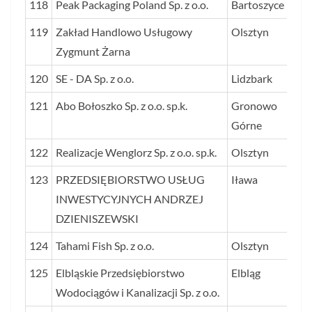
118
Peak Packaging Poland Sp. z o.o.
Bartoszyce
119
Zakład Handlowo Usługowy
Olsztyn
Zygmunt Żarna
120
SE - DA Sp. z o.o.
Lidzbark
121
Abo Bołoszko Sp. z o.o. sp.k.
Gronowo
Górne
122
Realizacje Wenglorz Sp. z o.o. sp.k.
Olsztyn
123
PRZEDSIĘBIORSTWO USŁUG
Iława
INWESTYCYJNYCH ANDRZEJ
DZIENISZEWSKI
124
Tahami Fish Sp. z o.o.
Olsztyn
125
Elbląskie Przedsiębiorstwo
Elbląg
Wodociągów i Kanalizacji Sp. z o.o.