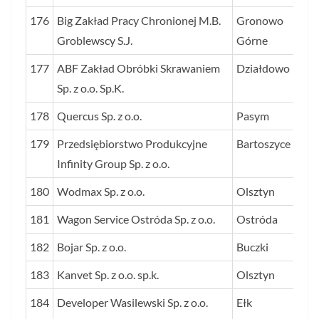
176
Big Zakład Pracy Chronionej M.B.
Gronowo
Groblewscy S.J.
Górne
177
ABF Zakład Obróbki Skrawaniem
Działdowo
Sp. z o.o. Sp.K.
178
Quercus Sp. z o.o.
Pasym
179
Przedsiębiorstwo Produkcyjne
Bartoszyce
Infinity Group Sp. z o.o.
180
Wodmax Sp. z o.o.
Olsztyn
181
Wagon Service Ostróda Sp. z o.o.
Ostróda
182
Bojar Sp. z o.o.
Buczki
183
Kanvet Sp. z o.o. sp.k.
Olsztyn
184
Developer Wasilewski Sp. z o.o.
Ełk