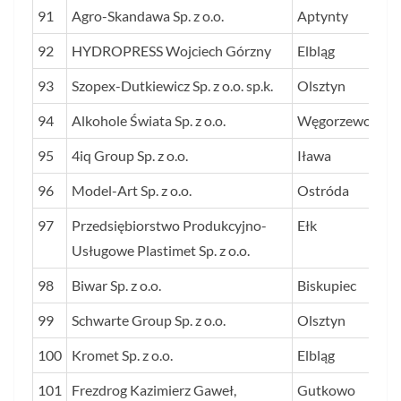
91
Agro-Skandawa Sp. z o.o.
Aptynty
92
HYDROPRESS Wojciech Górzny
Elbląg
93
Szopex-Dutkiewicz Sp. z o.o. sp.k.
Olsztyn
94
Alkohole Świata Sp. z o.o.
Węgorzewo
95
4iq Group Sp. z o.o.
Iława
96
Model-Art Sp. z o.o.
Ostróda
97
Przedsiębiorstwo Produkcyjno-
Ełk
Usługowe Plastimet Sp. z o.o.
98
Biwar Sp. z o.o.
Biskupiec
99
Schwarte Group Sp. z o.o.
Olsztyn
100
Kromet Sp. z o.o.
Elbląg
101
Frezdrog Kazimierz Gaweł,
Gutkowo