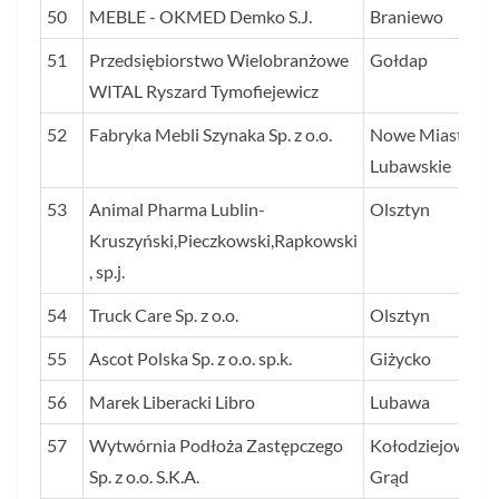
50
MEBLE - OKMED Demko S.J.
Braniewo
51
Przedsiębiorstwo Wielobranżowe
Gołdap
WITAL Ryszard Tymofiejewicz
52
Fabryka Mebli Szynaka Sp. z o.o.
Nowe Miasto
Lubawskie
53
Animal Pharma Lublin-
Olsztyn
Kruszyński,Pieczkowski,Rapkowski
, sp.j.
54
Truck Care Sp. z o.o.
Olsztyn
55
Ascot Polska Sp. z o.o. sp.k.
Giżycko
56
Marek Liberacki Libro
Lubawa
57
Wytwórnia Podłoża Zastępczego
Kołodziejowy
Sp. z o.o. S.K.A.
Grąd