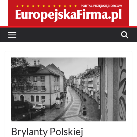
Przejdź
do
treści
Brylanty Polskiej