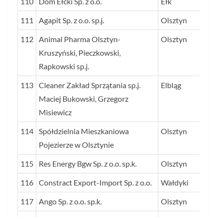
110
Dom Ełcki Sp. z o.o.
Ełk
111
Agapit Sp. z o.o. sp.j.
Olsztyn
112
Animal Pharma Olsztyn-
Olsztyn
Kruszyński, Pieczkowski,
Rapkowski sp.j.
113
Cleaner Zakład Sprzątania sp.j.
Elbląg
Maciej Bukowski, Grzegorz
Misiewicz
114
Spółdzielnia Mieszkaniowa
Olsztyn
Pojezierze w Olsztynie
115
Res Energy Bgw Sp. z o.o. sp.k.
Olsztyn
116
Constract Export-Import Sp. z o.o.
Wałdyki
117
Ango Sp. z o.o. sp.k.
Olsztyn