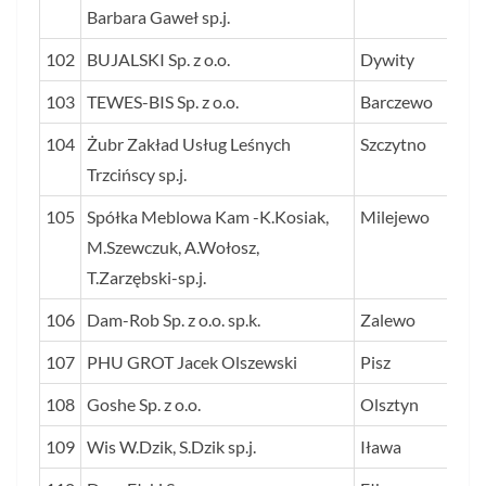
Barbara Gaweł sp.j.
102
BUJALSKI Sp. z o.o.
Dywity
103
TEWES-BIS Sp. z o.o.
Barczewo
104
Żubr Zakład Usług Leśnych
Szczytno
Trzcińscy sp.j.
105
Spółka Meblowa Kam -K.Kosiak,
Milejewo
M.Szewczuk, A.Wołosz,
T.Zarzębski-sp.j.
106
Dam-Rob Sp. z o.o. sp.k.
Zalewo
107
PHU GROT Jacek Olszewski
Pisz
108
Goshe Sp. z o.o.
Olsztyn
109
Wis W.Dzik, S.Dzik sp.j.
Iława