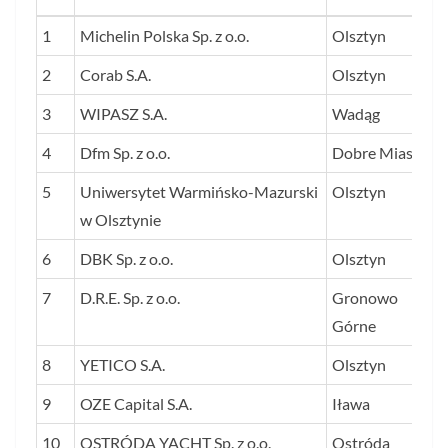
LP.
NAZWA FIRMY
SIEDZIBA
1
Michelin Polska Sp. z o.o.
Olsztyn
2
Corab S.A.
Olsztyn
3
WIPASZ S.A.
Wadąg
4
Dfm Sp. z o.o.
Dobre Miasto
5
Uniwersytet Warmińsko-Mazurski
Olsztyn
w Olsztynie
6
DBK Sp. z o.o.
Olsztyn
7
D.R.E. Sp. z o.o.
Gronowo
Górne
8
YETICO S.A.
Olsztyn
9
OZE Capital S.A.
Iława
10
OSTRÓDA YACHT Sp. z o.o.
Ostróda