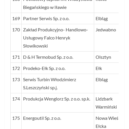
Biegańskiego w Iławie
169
Partner Serwis Sp. z o.o.
Elbląg
170
Zakład Produkcyjno- Handlowo-
Jedwabno
Usługowy Falco Henryk
Słowikowski
171
D & H Termobud Sp. z o.o.
Olsztyn
172
Prodeko-Ełk Sp. z o.o.
Ełk
173
Serwis Turbin Włodzimierz
Elbląg
S.Leszczyński sp.j.
174
Produkcja Wenglorz Sp. z o.o. sp.k.
Lidzbark
Warmiński
175
Energoutil Sp. z o.o.
Nowa Wieś
Ełcka