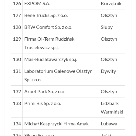
126
EXPOM S.A.
Kurzętnik
127
Bene Trucks Sp. z o.o.
Olsztyn
128
BRW Comfort Sp. z o.o.
Słupy
129
Firma Ol-Term Rudziński
Olsztyn
Trusielewicz sp.j.
130
Mas-Bud Stawarczyk sp.j.
Olsztyn
131
Laboratorium Galenowe Olsztyn
Dywity
Sp. z o.o.
132
Arbet Park Sp. z o.o.
Olsztyn
133
Primi Bis Sp. z o.o.
Lidzbark
Warmiński
134
Michał Kasprzycki Firma Amak
Lubawa
135
Silvan Sp. z o.o.
Jaśki