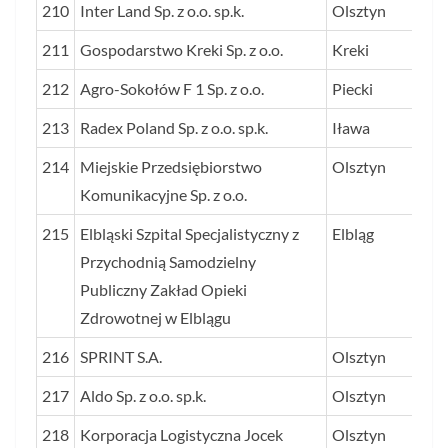
210
Inter Land Sp. z o.o. sp.k.
Olsztyn
211
Gospodarstwo Kreki Sp. z o.o.
Kreki
212
Agro-Sokołów F 1 Sp. z o.o.
Piecki
213
Radex Poland Sp. z o.o. sp.k.
Iława
214
Miejskie Przedsiębiorstwo
Olsztyn
Komunikacyjne Sp. z o.o.
215
Elbląski Szpital Specjalistyczny z
Elbląg
Przychodnią Samodzielny
Publiczny Zakład Opieki
Zdrowotnej w Elblągu
216
SPRINT S.A.
Olsztyn
217
Aldo Sp. z o.o. sp.k.
Olsztyn
218
Korporacja Logistyczna Jocek
Olsztyn