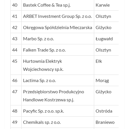
40
Bastek Coffee & Tea sp.j.
Karwie
41
ARBET Investment Group Sp. z o.o.
Olsztyn
42
Okręgowa Spółdzielnia Mleczarska
Giżycko
43
Marbo Sp. z o.o.
Ługwałd
44
Falken Trade Sp. z o.o.
Olsztyn
45
Hurtownia Elektryk
Ełk
Wojciechowscy sp.k.
46
Lactima Sp. z o.o.
Morąg
47
Przedsiębiorstwo Produkcyjno
Giżycko
Handlowe Kostrzewa sp.j.
48
Pacyfic Sp. z o.o. sp.k.
Ostróda
49
Chemikals sp. z o.o.
Braniewo