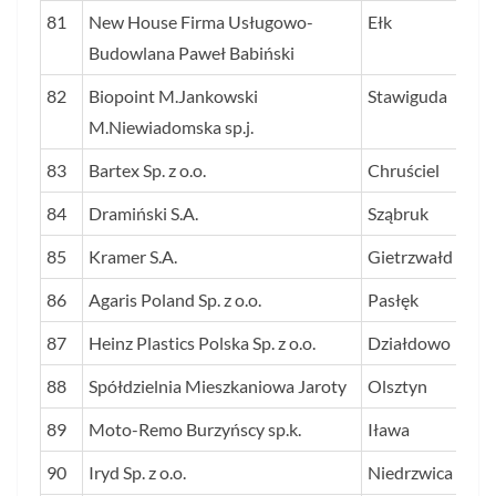
81
New House Firma Usługowo-
Ełk
Budowlana Paweł Babiński
82
Biopoint M.Jankowski
Stawiguda
M.Niewiadomska sp.j.
83
Bartex Sp. z o.o.
Chruściel
84
Dramiński S.A.
Sząbruk
85
Kramer S.A.
Gietrzwałd
86
Agaris Poland Sp. z o.o.
Pasłęk
87
Heinz Plastics Polska Sp. z o.o.
Działdowo
88
Spółdzielnia Mieszkaniowa Jaroty
Olsztyn
89
Moto-Remo Burzyńscy sp.k.
Iława
90
Iryd Sp. z o.o.
Niedrzwica