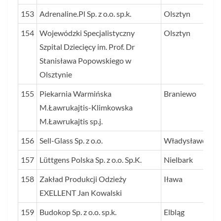
153
Adrenaline.Pl Sp. z o.o. sp.k.
Olsztyn
154
Wojewódzki Specjalistyczny
Olsztyn
Szpital Dziecięcy im. Prof. Dr
Stanisława Popowskiego w
Olsztynie
155
Piekarnia Warmińska
Braniewo
M.Ławrukajtis-Klimkowska
M.Ławrukajtis sp.j.
156
Sell-Glass Sp. z o.o.
Władysławowo
157
Lüttgens Polska Sp. z o.o. Sp.K.
Nielbark
158
Zakład Produkcji Odzieży
Iława
EXELLENT Jan Kowalski
159
Budokop Sp. z o.o. sp.k.
Elbląg