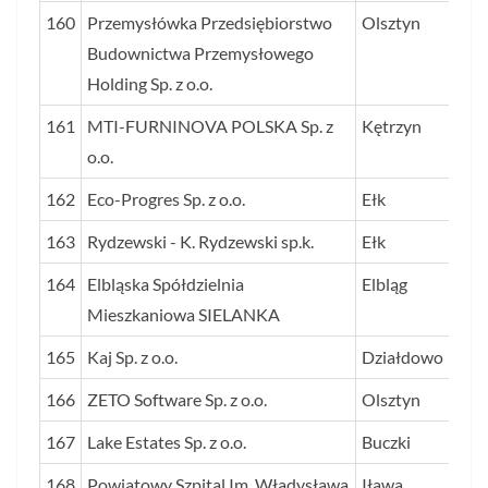
160
Przemysłówka Przedsiębiorstwo
Olsztyn
Budownictwa Przemysłowego
Holding Sp. z o.o.
161
MTI-FURNINOVA POLSKA Sp. z
Kętrzyn
o.o.
162
Eco-Progres Sp. z o.o.
Ełk
163
Rydzewski - K. Rydzewski sp.k.
Ełk
164
Elbląska Spółdzielnia
Elbląg
Mieszkaniowa SIELANKA
165
Kaj Sp. z o.o.
Działdowo
166
ZETO Software Sp. z o.o.
Olsztyn
167
Lake Estates Sp. z o.o.
Buczki
168
Powiatowy Szpital Im. Władysława
Iława