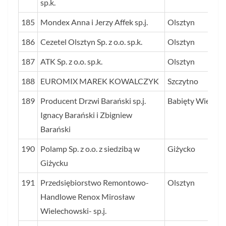
sp.k.
185
Mondex Anna i Jerzy Affek sp.j.
Olsztyn
186
Cezetel Olsztyn Sp. z o.o. sp.k.
Olsztyn
187
ATK Sp. z o.o. sp.k.
Olsztyn
188
EUROMIX MAREK KOWALCZYK
Szczytno
189
Producent Drzwi Barański sp.j.
Babięty Wielkie
Ignacy Barański i Zbigniew
Barański
190
Polamp Sp. z o.o. z siedzibą w
Giżycko
Giżycku
191
Przedsiębiorstwo Remontowo-
Olsztyn
Handlowe Renox Mirosław
Wielechowski- sp.j.