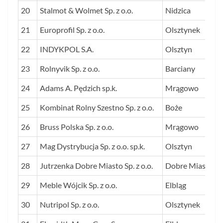
20
Stalmot & Wolmet Sp. z o.o.
Nidzica
21
Europrofil Sp. z o.o.
Olsztynek
22
INDYKPOL S.A.
Olsztyn
23
Rolnyvik Sp. z o.o.
Barciany
24
Adams A. Pędzich sp.k.
Mrągowo
25
Kombinat Rolny Szestno Sp. z o.o.
Boże
26
Bruss Polska Sp. z o.o.
Mrągowo
27
Mag Dystrybucja Sp. z o.o. sp.k.
Olsztyn
28
Jutrzenka Dobre Miasto Sp. z o.o.
Dobre Miasto
29
Meble Wójcik Sp. z o.o.
Elbląg
30
Nutripol Sp. z o.o.
Olsztynek