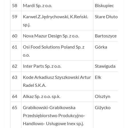
58
Mardi Sp. z o.o.
Biskupiec
59
Karwel.Z.Jędrychowski, K.Reński.
Stare Dłutowo
sp.j.
60
Nova Mazur Design Sp. z o.o.
Bartoszyce
61
Osi Food Solutions Poland Sp. z
Górka
o.o.
62
Inter Parts Sp. z o.o.
Stawiguda
63
Kode Arkadiusz Szyszkowski Artur
Ełk
Radel S.K.A.
64
Alkaz Sp. z o.o. sp.k.
Olsztyn
65
Grabikowski-Grabikowska
Giżycko
Przedsiębiorstwo Produkcyjno-
Handlowo- Usługowe Inex sp.j.