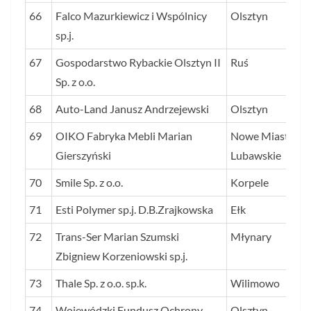
66
Falco Mazurkiewicz i Wspólnicy
Olsztyn
sp.j.
67
Gospodarstwo Rybackie Olsztyn II
Ruś
Sp. z o.o.
68
Auto-Land Janusz Andrzejewski
Olsztyn
69
OIKO Fabryka Mebli Marian
Nowe Miasto
Gierszyński
Lubawskie
70
Smile Sp. z o.o.
Korpele
71
Esti Polymer sp.j. D.B.Zrajkowska
Ełk
72
Trans-Ser Marian Szumski
Młynary
Zbigniew Korzeniowski sp.j.
73
Thale Sp. z o.o. sp.k.
Wilimowo
74
Wojewódzki Fundusz Ochrony
Olsztyn