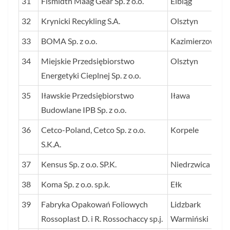
31
Flsmidth Maag Gear Sp. z o.o.
Elbląg
32
Krynicki Recykling S.A.
Olsztyn
33
BOMA Sp. z o.o.
Kazimierzowo
34
Miejskie Przedsiębiorstwo
Olsztyn
Energetyki Cieplnej Sp. z o.o.
35
Iławskie Przedsiębiorstwo
Iława
Budowlane IPB Sp. z o.o.
36
Cetco-Poland, Cetco Sp. z o.o.
Korpele
S.K.A.
37
Kensus Sp. z o.o. SP.K.
Niedrzwica
38
Koma Sp. z o.o. sp.k.
Ełk
39
Fabryka Opakowań Foliowych
Lidzbark
Rossoplast D. i R. Rossochaccy sp.j.
Warmiński