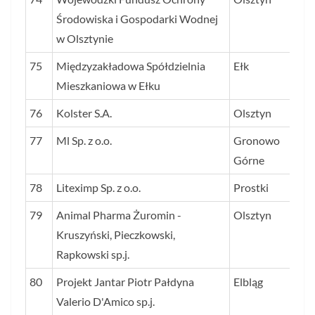
Środowiska i Gospodarki Wodnej
w Olsztynie
75
Międzyzakładowa Spółdzielnia
Ełk
Mieszkaniowa w Ełku
76
Kolster S.A.
Olsztyn
77
Ml Sp. z o.o.
Gronowo
Górne
78
Liteximp Sp. z o.o.
Prostki
79
Animal Pharma Żuromin -
Olsztyn
Kruszyński, Pieczkowski,
Rapkowski sp.j.
80
Projekt Jantar Piotr Pałdyna
Elbląg
Valerio D'Amico sp.j.