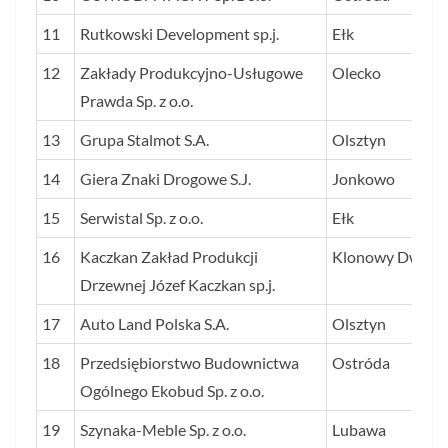
11
Rutkowski Development sp.j.
Ełk
12
Zakłady Produkcyjno-Usługowe
Olecko
Prawda Sp. z o.o.
13
Grupa Stalmot S.A.
Olsztyn
14
Giera Znaki Drogowe S.J.
Jonkowo
15
Serwistal Sp. z o.o.
Ełk
16
Kaczkan Zakład Produkcji
Klonowy Dwór
Drzewnej Józef Kaczkan sp.j.
17
Auto Land Polska S.A.
Olsztyn
18
Przedsiębiorstwo Budownictwa
Ostróda
Ogólnego Ekobud Sp. z o.o.
19
Szynaka-Meble Sp. z o.o.
Lubawa