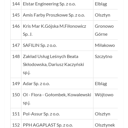
144
Elstar Engineering Sp. z o.o.
Elbląg
145
Amis Farby Proszkowe Sp. z o.o.
Olsztyn
146
Kris Mar K.Gójska M.Fiłonowicz
Gronowo
Sp. J.
Górne
147
SAFILIN Sp. z o.o.
Miłakowo
148
Zakład Usług Leśnych Beata
Szczytno
Skłodowska, Dariusz Kaczyński
sp.j.
149
Adar Sp. z o.o.
Elbląg
150
Ol - Flora - Gołombek, Kowalewski
Wójtowo
sp.j.
151
Pol-Assur Sp. z o.o.
Olsztyn
152
PPH AGAPLAST Sp. z o.o.
Olsztynek