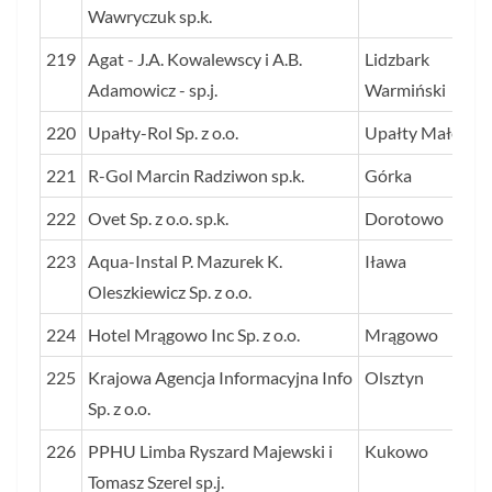
Wawryczuk sp.k.
219
Agat - J.A. Kowalewscy i A.B.
Lidzbark
Adamowicz - sp.j.
Warmiński
220
Upałty-Rol Sp. z o.o.
Upałty Małe
221
R-Gol Marcin Radziwon sp.k.
Górka
222
Ovet Sp. z o.o. sp.k.
Dorotowo
223
Aqua-Instal P. Mazurek K.
Iława
Oleszkiewicz Sp. z o.o.
224
Hotel Mrągowo Inc Sp. z o.o.
Mrągowo
225
Krajowa Agencja Informacyjna Info
Olsztyn
Sp. z o.o.
226
PPHU Limba Ryszard Majewski i
Kukowo
Tomasz Szerel sp.j.