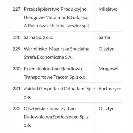
227
Przedsiębiorstwo Produkcyjno
Milejewo
Usługowe Metalmor B.Gałązka,
A.Pastuszak i F.Tomaszewicz sp.j.
228
Sarna Sp. z o.o.
Sarna
229
Warmińsko-Mazurska Specjalna
Olsztyn
Strefa Ekonomiczna S.A.
230
Przedsiębiorstwo Handlowo-
Mrągowo
Transportowe Tracom Sp. z o.o.
231
Zakład Gospodarki Odpadami Sp. z
Bartoszyce
o.o.
232
Olsztyńskie Towarzystwo
Olsztyn
Budownictwa Społecznego Sp. z
o.o.