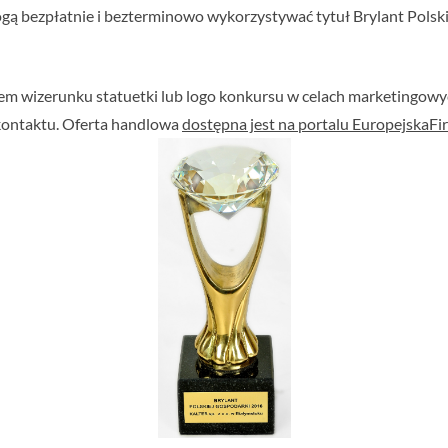
ą bezpłatnie i bezterminowo wykorzystywać tytuł Brylant Polski
em wizerunku statuetki lub logo konkursu w celach marketingowyc
kontaktu. Oferta handlowa
dostępna jest na portalu EuropejskaFir