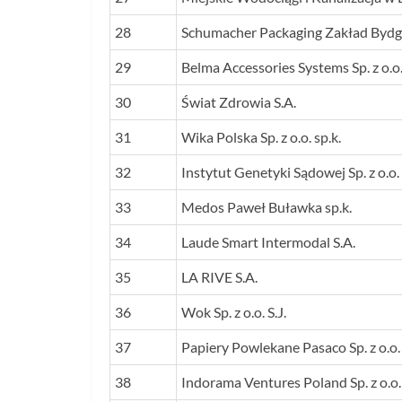
28
Schumacher Packaging Zakład Bydgos
29
Belma Accessories Systems Sp. z o.o
30
Świat Zdrowia S.A.
31
Wika Polska Sp. z o.o. sp.k.
32
Instytut Genetyki Sądowej Sp. z o.o.
33
Medos Paweł Buławka sp.k.
34
Laude Smart Intermodal S.A.
35
LA RIVE S.A.
36
Wok Sp. z o.o. S.J.
37
Papiery Powlekane Pasaco Sp. z o.o.
38
Indorama Ventures Poland Sp. z o.o.