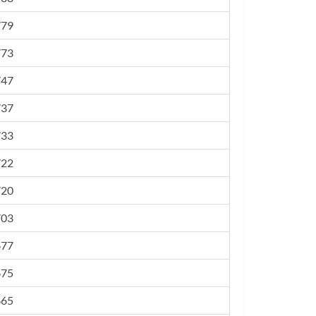
779
773
747
737
733
722
720
703
677
675
665