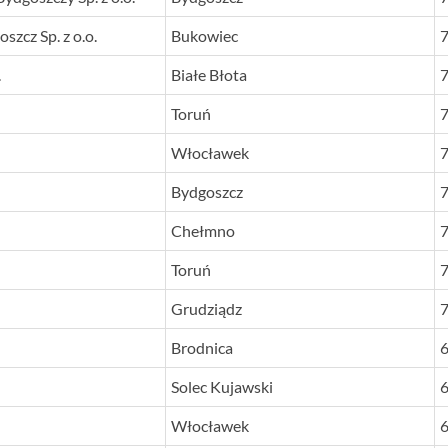
zcz Sp. z o.o.
Bukowiec
.
Białe Błota
Toruń
Włocławek
Bydgoszcz
Chełmno
Toruń
Grudziądz
Brodnica
Solec Kujawski
Włocławek