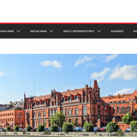
YWNA FIRMA
MOCNA FIRMA
WIELCY MODERNIZATORZY
KONGRESY
KO