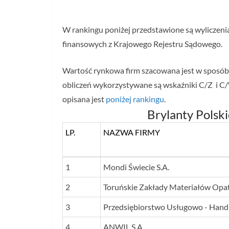
W rankingu poniżej przedstawione są wyliczeni
finansowych z Krajowego Rejestru Sądowego.
Wartość rynkowa firm szacowana jest w sposó
obliczeń wykorzystywane są wskaźniki C/Z i C/
opisana jest
poniżej rankingu
.
Brylanty Pols
LP.
NAZWA FIRMY
LP.
NAZWA FIRMY
1
Mondi Świecie S.A.
2
Toruńskie Zakłady Materiałów Opa
3
Przedsiębiorstwo Usługowo - Handlo
4
ANWIL S.A.