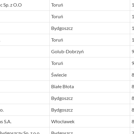
c Sp. z O.O
Toruń
1
Toruń
1
Bydgoszcz
1
.
Toruń
1
Golub-Dobrzyń
Toruń
Świecie
Białe Błota
Bydgoszcz
o.
Bydgoszcz
 S.A.
Włocławek
ydgoszczy Sp. z o.o.
Bydgoszcz