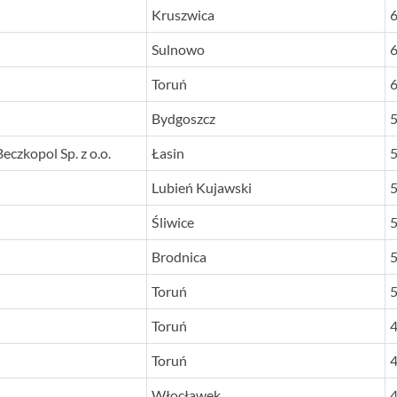
Kruszwica
Sulnowo
Toruń
Bydgoszcz
zkopol Sp. z o.o.
Łasin
Lubień Kujawski
Śliwice
Brodnica
Toruń
Toruń
Toruń
Włocławek