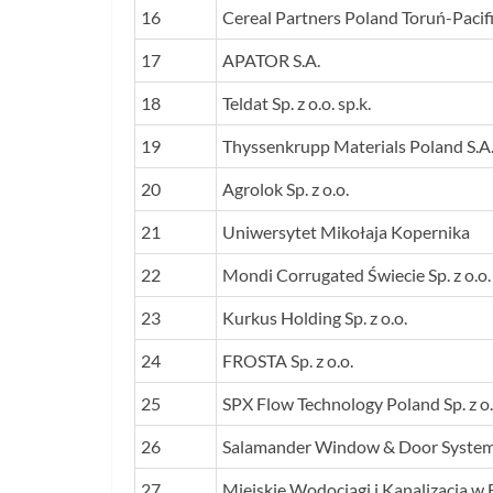
16
Cereal Partners Poland Toruń-Pacifi
17
APATOR S.A.
18
Teldat Sp. z o.o. sp.k.
19
Thyssenkrupp Materials Poland S.A
20
Agrolok Sp. z o.o.
21
Uniwersytet Mikołaja Kopernika
22
Mondi Corrugated Świecie Sp. z o.o.
23
Kurkus Holding Sp. z o.o.
24
FROSTA Sp. z o.o.
25
SPX Flow Technology Poland Sp. z o.
26
Salamander Window & Door Systems
27
Miejskie Wodociągi i Kanalizacja w B