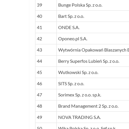
39
Bunge Polska Sp. z o.o.
40
Bart Sp. z o.o.
41
ONDE S.A.
42
Oponeo.pl S.A.
43
Wytwórnia Opakowań Blaszanych Bec
44
Berry Superfos Lubień Sp. z o.o.
45
Wutkowski Sp. z o.o.
46
SITS Sp. z o.o.
47
Sorimex Sp. z o.o. sp.k.
48
Brand Management 2 Sp. z o.o.
49
NOVA TRADING S.A.
50
Wika Polska Sp. z o.o. Sgf sp.k.