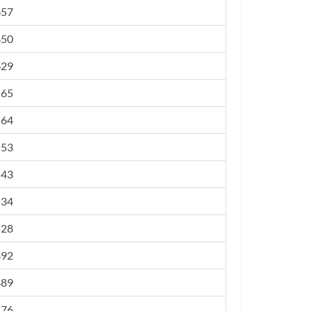
657
650
629
565
564
553
543
534
528
492
489
476