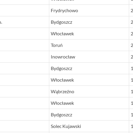
Frydrychowo
2
o.
Bydgoszcz
2
Włocławek
2
Toruń
2
Inowrocław
2
Bydgoszcz
1
Włocławek
1
Wąbrzeźno
1
Włocławek
1
Bydgoszcz
1
Solec Kujawski
1