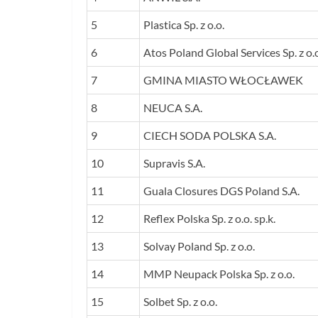
5
Plastica Sp. z o.o.
6
Atos Poland Global Services Sp. z o.
7
GMINA MIASTO WŁOCŁAWEK
8
NEUCA S.A.
9
CIECH SODA POLSKA S.A.
10
Supravis S.A.
11
Guala Closures DGS Poland S.A.
12
Reflex Polska Sp. z o.o. sp.k.
13
Solvay Poland Sp. z o.o.
14
MMP Neupack Polska Sp. z o.o.
15
Solbet Sp. z o.o.