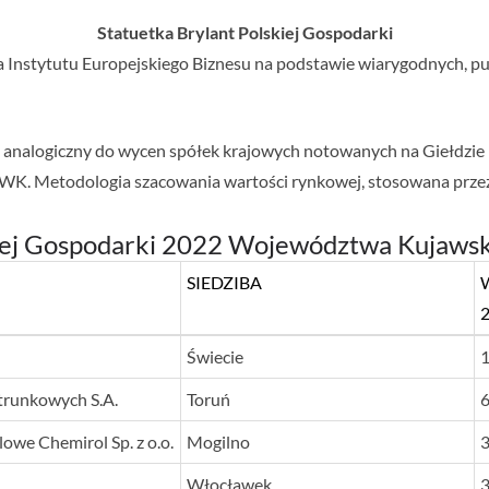
Statuetka Brylant Polskiej Gospodarki
a Instytutu Europejskiego Biznesu na podstawie wiarygodnych, pu
b analogiczny do wycen spółek krajowych notowanych na Giełdzi
WK. Metodologia szacowania wartości rynkowej, stosowana przez 
kiej Gospodarki 2022 Województwa Kujaws
SIEDZIBA
SIEDZIBA
Świecie
1
trunkowych S.A.
Toruń
6
we Chemirol Sp. z o.o.
Mogilno
3
Włocławek
3