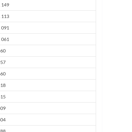
 149
 113
 091
 061
960
957
860
818
815
809
804
788