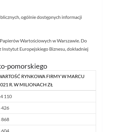
blicznych, ogólnie dostępnych informacji
e Papierów Wartościowych w Warszawie. Do
Instytut Europejskiego Biznesu, dokładniej
ko-pomorskiego
WARTOŚĆ RYNKOWA FIRMY W MARCU
2021 R. W MILIONACH ZŁ
WARTOŚĆ RYNKOWA FIRMY W MARCU
4 110
2021 R. W MILIONACH ZŁ
 426
 868
 604