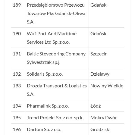
189
Przedsiębiorstwo Przewozu
Gdańsk
13
Towarów Pks Gdańsk-Oliwa
S.A.
190
Wuż Port And Maritime
Gdańsk
13
Services Ltd Sp. z o.o.
191
Baltic Stevedoring Company
Szczecin
13
Sylwestrzak sp.j.
192
Solidaris Sp. z o.o.
Dzielawy
12
193
Drozda Transport & Logistics
Nowiny Wielkie
12
S.A.
194
Pharmalink Sp. z o.o.
Łódź
12
195
Trend Projekt Sp. z o.o. sp.k.
Mokry Dwór
12
196
Dartom Sp. z o.o.
Grodzisk
12