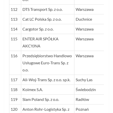
112
DTS Transport Sp. z o.o.
Warszawa
21
113
Cat LC Polska Sp. z o.o.
Duchnice
21
114
Cargotor Sp. z o.o.
Warszawa
21
115
ENTER AIR SPÓŁKA
Warszawa
21
AKCYJNA
116
Przedsiębiorstwo Handlowo
Warszawa
20
Usługowe Euro-Trans Sp. z
o.o.
117
Ali-Woj-Trans Sp. z o.o. sp.k.
Suchy Las
20
118
Koimex S.A.
Świebodzin
20
119
Slam Poland Sp. z o.o.
Radłów
20
120
Anton Rohr-Logistyka Sp. z
Poznań
20