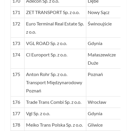
170
Adecon Sp. z o.o.
Dębe
14
171
ZET TRANSPORT Sp. z o.o.
Nowy Sącz
14
172
Euro Terminal Real Estate Sp.
Świnoujście
14
z o.o.
173
VGL ROAD Sp. z o.o.
Gdynia
14
174
Cl Europort Sp. z o.o.
Małaszewicze
14
Duże
175
Anton Rohr Sp. z o.o.
Poznań
13
Transport Międzynarodowy
Poznań
176
Trade Trans Combi Sp. z o.o.
Wrocław
13
177
Vgl Sp. z o.o.
Gdynia
13
178
Meiko Trans Polska Sp. z o.o.
Gliwice
13