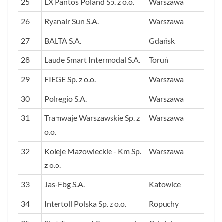
25
LX Pantos Poland Sp. z o.o.
Warszawa
74
26
Ryanair Sun S.A.
Warszawa
73
27
BALTA S.A.
Gdańsk
72
28
Laude Smart Intermodal S.A.
Toruń
72
29
FIEGE Sp. z o.o.
Warszawa
71
30
Polregio S.A.
Warszawa
68
31
Tramwaje Warszawskie Sp. z
Warszawa
65
o.o.
32
Koleje Mazowieckie - Km Sp.
Warszawa
63
z o.o.
33
Jas-Fbg S.A.
Katowice
63
34
Intertoll Polska Sp. z o.o.
Ropuchy
62