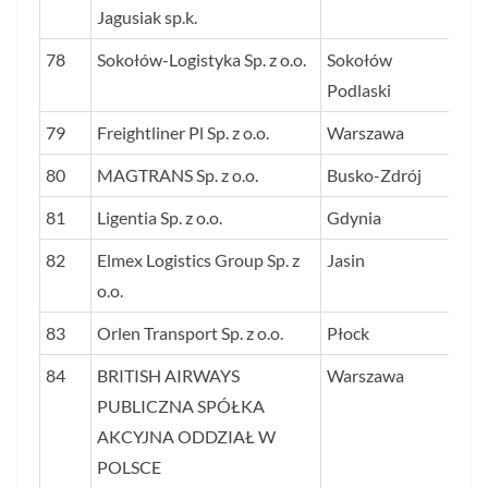
Jagusiak sp.k.
78
Sokołów-Logistyka Sp. z o.o.
Sokołów
27
Podlaski
79
Freightliner Pl Sp. z o.o.
Warszawa
27
80
MAGTRANS Sp. z o.o.
Busko-Zdrój
26
81
Ligentia Sp. z o.o.
Gdynia
26
82
Elmex Logistics Group Sp. z
Jasin
26
o.o.
83
Orlen Transport Sp. z o.o.
Płock
25
84
BRITISH AIRWAYS
Warszawa
25
PUBLICZNA SPÓŁKA
AKCYJNA ODDZIAŁ W
POLSCE