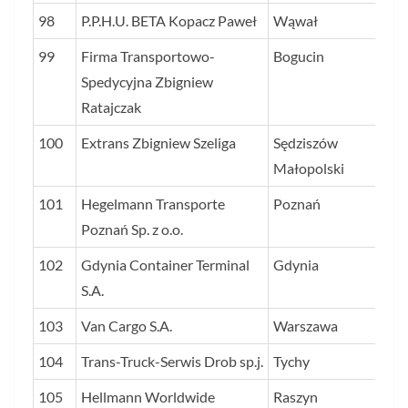
98
P.P.H.U. BETA Kopacz Paweł
Wąwał
23
99
Firma Transportowo-
Bogucin
22
Spedycyjna Zbigniew
Ratajczak
100
Extrans Zbigniew Szeliga
Sędziszów
22
Małopolski
101
Hegelmann Transporte
Poznań
22
Poznań Sp. z o.o.
102
Gdynia Container Terminal
Gdynia
22
S.A.
103
Van Cargo S.A.
Warszawa
22
104
Trans-Truck-Serwis Drob sp.j.
Tychy
22
105
Hellmann Worldwide
Raszyn
22