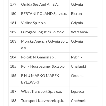
179
Omida Sea And Air S.A.
Gdynia
13
180
BERTANI POLAND Sp. z o.o.
Bieruń
13
181
Visline Sp. z o.o.
Gdynia
13
182
Eurogate Logistics Sp. z o.o.
Warszawa
13
183
Morska Agencja Gdynia Sp. z
Gdynia
13
o.o.
184
Polcab N. Gamoń sp.j.
Rybnik
13
185
Poll - Nussbaumer Sp. z o.o.
Chałupki
13
186
F H U MARKO MAREK
Grodna
13
BYLEWSKI
187
Wizet Transport Sp. z o.o.
Łęczyca
13
188
Transport Kaczmarek sp.k.
Chełmek
13