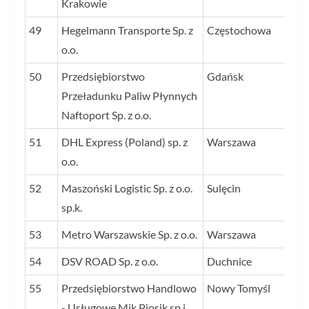
Krakowie
49
Hegelmann Transporte Sp. z
Częstochowa
42
o.o.
50
Przedsiębiorstwo
Gdańsk
42
Przeładunku Paliw Płynnych
Naftoport Sp. z o.o.
51
DHL Express (Poland) sp. z
Warszawa
41
o.o.
52
Maszoński Logistic Sp. z o.o.
Sulęcin
41
sp.k.
53
Metro Warszawskie Sp. z o.o.
Warszawa
40
54
DSV ROAD Sp. z o.o.
Duchnice
40
55
Przedsiębiorstwo Handlowo
Nowy Tomyśl
39
- Usługowe Mik Piosik sp.j.