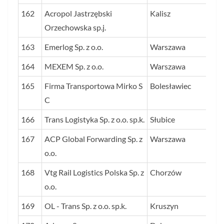
162
Acropol Jastrzębski
Kalisz
15
Orzechowska sp.j.
163
Emerlog Sp. z o.o.
Warszawa
14
164
MEXEM Sp. z o.o.
Warszawa
14
165
Firma Transportowa Mirko S
Bolesławiec
14
C
166
Trans Logistyka Sp. z o.o. sp.k.
Słubice
14
167
ACP Global Forwarding Sp. z
Warszawa
14
o.o.
168
Vtg Rail Logistics Polska Sp. z
Chorzów
14
o.o.
169
OL - Trans Sp. z o.o. sp.k.
Kruszyn
14