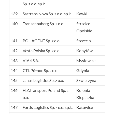
Sp. z o.o. sp.k.
139
Sastrans Nova Sp. z o.o. sp.k.
Kawki
17
140
Transannaberg Sp. z o.o.
Strzelce
17
Opolskie
141
POL-AGENT Sp. z o.o.
Szczecin
17
142
Vesta Polska Sp. z o.o.
Kopytów
17
143
VIA4 S.A.
Mysłowice
17
144
CTL Północ Sp. z o.o.
Gdynia
17
145
Janas Logistics Sp. z o.o.
Skwierzyna
16
146
H.Z.Transport Poland Sp. z
Kolonia
16
o.o.
Klepaczka
147
Fortis Logistics Sp. z o.o. sp.k.
Katowice
16