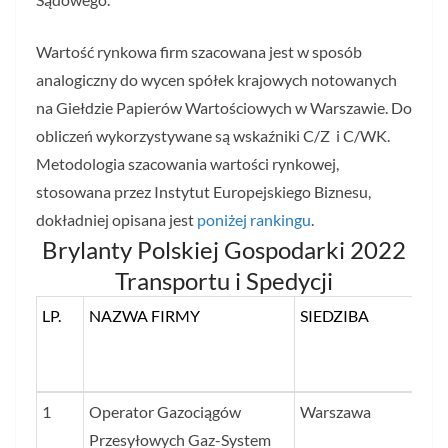
Wartość rynkowa firm szacowana jest w sposób
analogiczny do wycen spółek krajowych notowanych
na Giełdzie Papierów Wartościowych w Warszawie. Do
obliczeń wykorzystywane są wskaźniki C/Z i C/WK.
Metodologia szacowania wartości rynkowej,
stosowana przez Instytut Europejskiego Biznesu,
dokładniej opisana jest
poniżej rankingu
.
Brylanty Polskiej Gospodarki 2022
Transportu i Spedycji
LP.
NAZWA FIRMY
SIEDZIBA
W
FI
W 
LP.
NAZWA FIRMY
SIEDZIBA
W
1
Operator Gazociągów
Warszawa
9 
FI
Przesyłowych Gaz-System