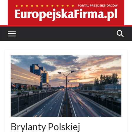
Przejdź
do
treści
Brylanty Polskiej