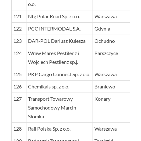
o.o.
121
Ntg Polar Road Sp. z o.o.
Warszawa
20
122
PCC INTERMODAL S.A.
Gdynia
20
123
DAR-POL Dariusz Kulesza
Ochudno
20
124
Wmw Marek Pestilenz i
Parszczyce
19
Wojciech Pestilenz sp.j.
125
PKP Cargo Connect Sp. z o.o.
Warszawa
19
126
Chemikals sp. z o.o.
Braniewo
19
127
Transport Towarowy
Konary
19
Samochodowy Marcin
Słomka
128
Rail Polska Sp. z o.o.
Warszawa
19
129
Bednarek Transport sp.j.
Tomiczki
19