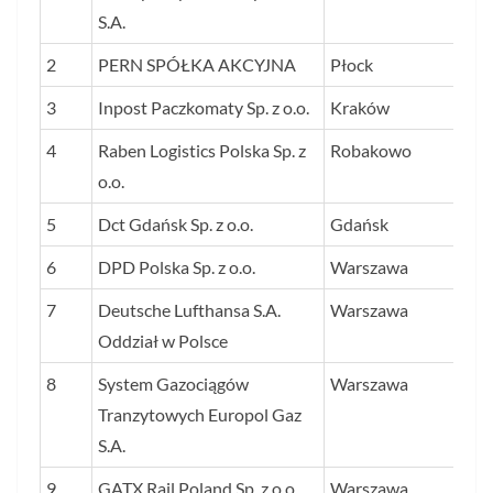
W 
S.A.
2
PERN SPÓŁKA AKCYJNA
Płock
9 
3
Inpost Paczkomaty Sp. z o.o.
Kraków
7 
4
Raben Logistics Polska Sp. z
Robakowo
4 
o.o.
5
Dct Gdańsk Sp. z o.o.
Gdańsk
3 
6
DPD Polska Sp. z o.o.
Warszawa
3 
7
Deutsche Lufthansa S.A.
Warszawa
3 
Oddział w Polsce
8
System Gazociągów
Warszawa
2 
Tranzytowych Europol Gaz
S.A.
9
GATX Rail Poland Sp. z o.o.
Warszawa
2 