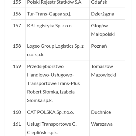
155
Polski Rejestr Statków S.A.
Gdańsk
15
156
Tur-Trans-Gapsa sp.j.
Dzierżązna
15
157
KB Logistyka Sp. z o.o.
Głogów
15
Małopolski
158
Logeo Group Logistics Sp. z
Poznań
15
o.o. sp.k.
159
Przedsiębiorstwo
Tomaszów
15
Handlowo-Usługowo-
Mazowiecki
Transportowe Trans-Plus
Robert Słomka, Izabela
Słomka sp.k.
160
CAT POLSKA Sp. z o.o.
Duchnice
15
161
Usługi Transportowe G.
Warszawa
15
Ciepliński sp.k.