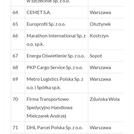
w Szczecinie Sp. z o.o.
64
CEMET S.A.
Warszawa
35
65
Europrofil Sp. z o.o.
Olsztynek
34
66
Marathon International Sp. z
Kostrzyn
34
o.o. sp.k.
67
Energa Oświetlenie Sp. z o.o.
Sopot
33
68
PKP Cargo Service Sp. z o.o.
Warszawa
33
69
Metro Logistics Polska Sp. z
Warszawa
32
o.o. i Spółka sp.k.
70
Firma Transportowo
Zduńska Wola
31
Spedycyjno Handlowa
Mielczarek Andrzej
71
DHL Parcel Polska Sp. z o.o.
Warszawa
30