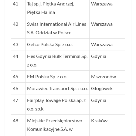
41
Taj sp.j. Piętka Andrzej,
Warszawa
53
Piętka Halina
42
Swiss International Air Lines
Warszawa
52
S.A. Oddział w Polsce
43
Gefco Polska Sp. z o.o.
Warszawa
51
44
Hes Gdynia Bulk Terminal Sp.
Gdynia
50
z o.o.
45
FM Polska Sp. z o.o.
Mszczonów
48
46
Morawiec Transport Sp. z o.o.
Głogówek
48
47
Fairplay Towage Polska Sp. z
Gdynia
47
o.o. sp.k.
48
Miejskie Przedsiębiorstwo
Kraków
42
Komunikacyjne S.A. w