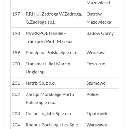
Mazowiecki
197
P.P.H.U. Zadroga W.Zadroga,
Ostrów
12
G.Zadroga sp.j.
Mazowiecka
198
MARKPOL Handel -
Badów Górny
12
Transport Piotr Markus
199
Panalpina Polska Sp. z o.o.
Wrocław
12
200
Transmar Lilla i Marcin
Deszczno
12
Ungier sp.j.
201
Natrix Sp. z o.o.
Szumowo
12
202
Zarząd Morskiego Portu
Police
12
Police Sp. z o.o.
203
Colian Logistic Sp. z o.o.
Opatówek
12
204
Rhenus Port Logistics Sp. z
Warszawa
12