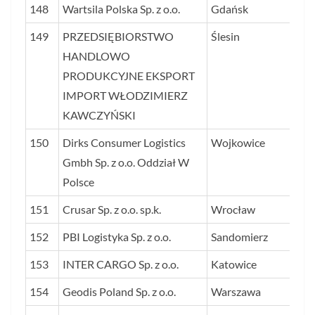
148
Wartsila Polska Sp. z o.o.
Gdańsk
16
149
PRZEDSIĘBIORSTWO
Ślesin
16
HANDLOWO
PRODUKCYJNE EKSPORT
IMPORT WŁODZIMIERZ
KAWCZYŃSKI
150
Dirks Consumer Logistics
Wojkowice
16
Gmbh Sp. z o.o. Oddział W
Polsce
151
Crusar Sp. z o.o. sp.k.
Wrocław
16
152
PBI Logistyka Sp. z o.o.
Sandomierz
16
153
INTER CARGO Sp. z o.o.
Katowice
16
154
Geodis Poland Sp. z o.o.
Warszawa
15