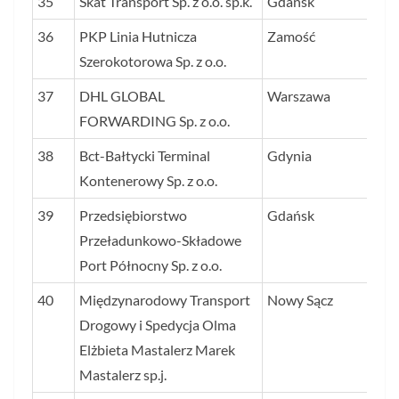
35
Skat Transport Sp. z o.o. sp.k.
Gdańsk
61
36
PKP Linia Hutnicza
Zamość
60
Szerokotorowa Sp. z o.o.
37
DHL GLOBAL
Warszawa
60
FORWARDING Sp. z o.o.
38
Bct-Bałtycki Terminal
Gdynia
56
Kontenerowy Sp. z o.o.
39
Przedsiębiorstwo
Gdańsk
56
Przeładunkowo-Składowe
Port Północny Sp. z o.o.
40
Międzynarodowy Transport
Nowy Sącz
55
Drogowy i Spedycja Olma
Elżbieta Mastalerz Marek
Mastalerz sp.j.