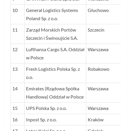
10
General Logistics Systems
Głuchowo
1 
Poland Sp. z o.o.
11
Zarząd Morskich Portów
Szczecin
1 
Szczecin i Świnoujście S.A.
12
Lufthansa Cargo S.A. Oddział
Warszawa
1 
w Polsce
13
Fresh Logistics Polska Sp. z
Robakowo
1 
o.o.
14
Emirates (Rządowa Spółka
Warszawa
1 
Handlowa) Oddział w Polsce
15
UPS Polska Sp. z o.o.
Warszawa
1 
16
Inpost Sp. z o.o.
Kraków
1 
17
Lotos Kolej Sp. z o.o.
Gdańsk
1 