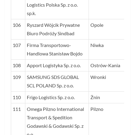
Logistics Polska Sp. z o.o.
sp.k.
106
Ryszard Wójcik Prywatne
Opole
21
Biuro Podróży Sindbad
107
Firma Transportowo-
Niwka
21
Handlowa Stanisław Bojdo
108
Apport Logistyka Sp. z o.o.
Ostrów-Kania
21
109
SAMSUNG SDS GLOBAL
Wronki
21
SCL POLAND Sp. z o.o.
110
Frigo Logistics Sp. z o.o.
Żnin
21
111
Omega Pilzno International
Pilzno
21
Transport & Spedition
Godawski & Godawski Sp. z
o.o.