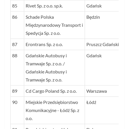
85
Rivet Sp. z o.o. sp.k.
Gdańsk
25
86
Schade Polska
Będzin
25
Międzynarodowy Transport i
Spedycja Sp. z o.o.
87
Erontrans Sp. z o.o.
Pruszcz Gdański
25
88
Gdańskie Autobusy i
Gdańsk
25
Tramwaje Sp. z o.o. /
Gdańskie Autobusy i
Tramwaje Sp. z o.o.
89
Cd Cargo Poland Sp. z o.o.
Warszawa
24
90
Miejskie Przedsiębiorstwo
Łódź
24
Komunikacyjne - Łódź Sp. z
o.o.