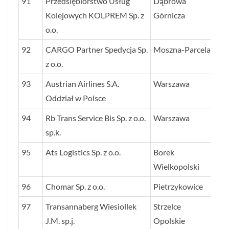
91
Przedsiębiorstwo Usług
Dąbrowa
24
Kolejowych KOLPREM Sp. z
Górnicza
o.o.
92
CARGO Partner Spedycja Sp.
Moszna-Parcela
24
z o.o.
93
Austrian Airlines S.A.
Warszawa
24
Oddział w Polsce
94
Rb Trans Service Bis Sp. z o.o.
Warszawa
23
sp.k.
95
Ats Logistics Sp. z o.o.
Borek
23
Wielkopolski
96
Chomar Sp. z o.o.
Pietrzykowice
23
97
Transannaberg Wiesiollek
Strzelce
23
J.M. sp.j.
Opolskie