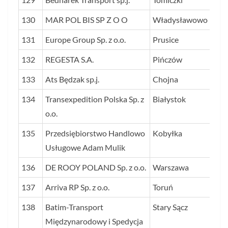
130
MAR POL BIS SP Z O O
Władysławowo
19
131
Europe Group Sp. z o.o.
Prusice
18
132
REGESTA S.A.
Pińczów
18
133
Ats Będzak sp.j.
Chojna
18
134
Transexpedition Polska Sp. z
Białystok
18
o.o.
135
Przedsiębiorstwo Handlowo
Kobyłka
18
Usługowe Adam Mulik
136
DE ROOY POLAND Sp. z o.o.
Warszawa
18
137
Arriva RP Sp. z o.o.
Toruń
17
138
Batim-Transport
Stary Sącz
17
Międzynarodowy i Spedycja