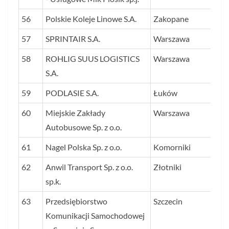
56
Polskie Koleje Linowe S.A.
Zakopane
38
57
SPRINTAIR S.A.
Warszawa
38
58
ROHLIG SUUS LOGISTICS
Warszawa
37
S.A.
59
PODLASIE S.A.
Łuków
37
60
Miejskie Zakłady
Warszawa
36
Autobusowe Sp. z o.o.
61
Nagel Polska Sp. z o.o.
Komorniki
36
62
Anwil Transport Sp. z o.o.
Złotniki
36
sp.k.
63
Przedsiębiorstwo
Szczecin
35
Komunikacji Samochodowej