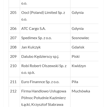
o.o.
205
Oocl (Poland) Limited Sp. z
Gdynia
12
o.o.
206
ATC Cargo S.A.
Gdynia
12
207
Spedimex Sp. z o.o.
Sosnowiec
12
208
Jan Kulczyk
Gdańsk
12
209
Dalubo Kędzierscy sp.j.
Piski
11
210
Robi Robert Olszewski Sp. z
Kwidzyn
11
o.o. sp.k.
211
Euro Finannce Sp. z o.o.
Piła
11
212
Firma Handlowo Usługowa
Muchówka
11
Północ Południe Kazimierz
Łącki, Krzysztof Stabrawa