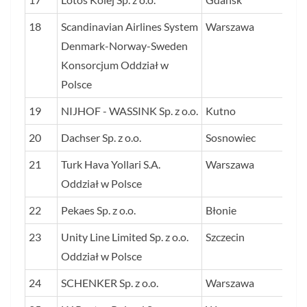
18
Scandinavian Airlines System
Warszawa
1 
Denmark-Norway-Sweden
Konsorcjum Oddział w
Polsce
19
NIJHOF - WASSINK Sp. z o.o.
Kutno
98
20
Dachser Sp. z o.o.
Sosnowiec
89
21
Turk Hava Yollari S.A.
Warszawa
86
Oddział w Polsce
22
Pekaes Sp. z o.o.
Błonie
84
23
Unity Line Limited Sp. z o.o.
Szczecin
82
Oddział w Polsce
24
SCHENKER Sp. z o.o.
Warszawa
75