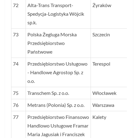
72
Alta-Trans Transport-
Żyraków
29
Spedycja-Logistyka Wójcik
sp.k.
73
Polska Żegluga Morska
Szczecin
29
Przedsiębiorstwo
Państwowe
74
Przedsiębiorstwo Usługowo
Terespol
28
- Handlowe Agrostop Sp. z
o.o.
75
Transchem Sp. z o.o.
Włocławek
28
76
Metrans (Polonia) Sp. z o.o.
Warszawa
28
77
Przedsiębiorstwo Finansowo
Kalety
27
Handlowo Usługowe Framar
Maria Jagusiak i Franciszek