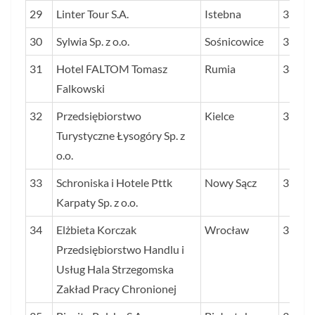
29
Linter Tour S.A.
Istebna
39
30
Sylwia Sp. z o.o.
Sośnicowice
39
31
Hotel FALTOM Tomasz
Rumia
38
Falkowski
32
Przedsiębiorstwo
Kielce
37
Turystyczne Łysogóry Sp. z
o.o.
33
Schroniska i Hotele Pttk
Nowy Sącz
37
Karpaty Sp. z o.o.
34
Elżbieta Korczak
Wrocław
35
Przedsiębiorstwo Handlu i
Usług Hala Strzegomska
Zakład Pracy Chronionej