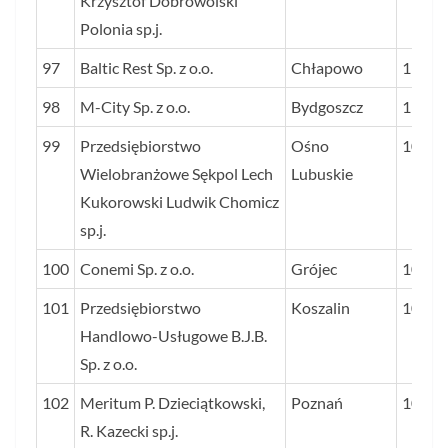
Krzysztof Dobrowolski
Polonia sp.j.
97
Baltic Rest Sp. z o.o.
Chłapowo
11
98
M-City Sp. z o.o.
Bydgoszcz
11
99
Przedsiębiorstwo
Ośno
10
Wielobranżowe Sękpol Lech
Lubuskie
Kukorowski Ludwik Chomicz
sp.j.
100
Conemi Sp. z o.o.
Grójec
10
101
Przedsiębiorstwo
Koszalin
10
Handlowo-Usługowe B.J.B.
Sp. z o.o.
102
Meritum P. Dzieciątkowski,
Poznań
10
R. Kazecki sp.j.