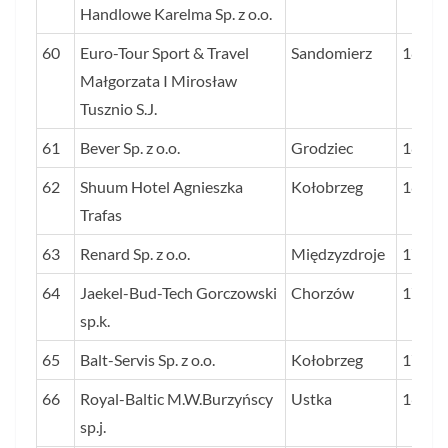
Handlowe Karelma Sp. z o.o.
60
Euro-Tour Sport & Travel
Sandomierz
18
Małgorzata I Mirosław
Tusznio S.J.
61
Bever Sp. z o.o.
Grodziec
18
62
Shuum Hotel Agnieszka
Kołobrzeg
18
Trafas
63
Renard Sp. z o.o.
Międzyzdroje
17
64
Jaekel-Bud-Tech Gorczowski
Chorzów
17
sp.k.
65
Balt-Servis Sp. z o.o.
Kołobrzeg
17
66
Royal-Baltic M.W.Burzyńscy
Ustka
16
sp.j.