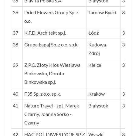
35
Biavita Polska S.A.
Białystok
35
36
Dried Flowers Group Sp. z
Tarnów Bycki
35
o.o.
37
K.F.D. Architekt sp.j.
Łódź
33
38
Grupa Łapaj Sp. z o.o. sp.k.
Kudowa-
33
Zdrój
39
Z.P.C. Złoty Kłos Wiesława
Kielce
31
Binkowska, Dorota
Binkowska sp.j.
40
F35 Sp. z o.o. sp.k.
Kraków
31
41
Nature Travel - sp.j. Marek
Białystok
31
Czarny, Joanna Sorko -
Czarny
42
HAC POL INWESTYCJE SP Z
Wyszki
30