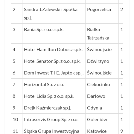
W MI
2
Sandra J.Zalewski i Spółka
Pogorzelica
251
sp.j.
3
Bania Sp. z o.o. sp.k.
Białka
177
Tatrzańska
4
Hotel Hamilton Dobosz sp.k.
Świnoujście
145
5
Hotel Senator Sp. z o.o. sp.k.
Dźwirzyno
128
6
Dom Inwest T. i E. Japtok sp.j.
Świnoujście
123
7
Horizontal Sp. z o.o.
Ciekocinko
119
8
Hotel Lidia Sp. z o.o. sp.k.
Darłowo
115
9
Drejk Kaźmierczak sp.j.
Gdynia
113
10
Intraservis Group Sp. z o.o.
Goleniów
107
11
Śląska Grupa Inwestycyjna
Katowice
95