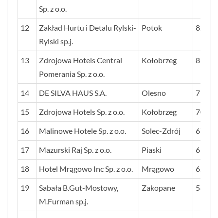
Sp. z o.o.
12
Zakład Hurtu i Detalu Rylski-
Potok
82
Rylski sp.j.
13
Zdrojowa Hotels Central
Kołobrzeg
81
Pomerania Sp. z o.o.
14
DE SILVA HAUS S.A.
Olesno
71
15
Zdrojowa Hotels Sp. z o.o.
Kołobrzeg
70
16
Malinowe Hotele Sp. z o.o.
Solec-Zdrój
67
17
Mazurski Raj Sp. z o.o.
Piaski
66
18
Hotel Mrągowo Inc Sp. z o.o.
Mrągowo
62
19
Sabała B.Gut-Mostowy,
Zakopane
58
M.Furman sp.j.