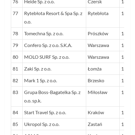
76
Heide Sp. z o.o.
Czersk
14
77
Rytebłota Resort & Spa Sp. z
Rytebłota
14
o.o.
78
Tomechna Sp. z o.o.
Prószków
14
79
Confero Sp. z o.o. S.K.A.
Warszawa
14
80
MOLO SURF Sp. z o.o.
Warszawa
14
81
Zaki Sp. z o.o.
Łomża
13
82
Mark 1 Sp. z o.o.
Brzesko
13
83
Grupa Boss-Bagatelka Sp. z
Miłosław
13
o.o. sp.k.
84
Start Travel Sp. z o.o.
Kraków
12
85
Ukropol Sp. z o.o.
Zastań
12