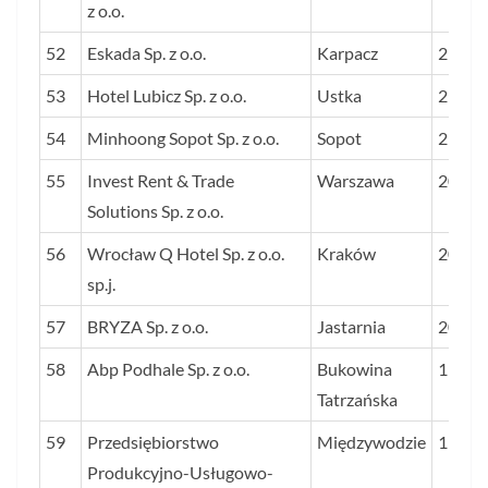
z o.o.
52
Eskada Sp. z o.o.
Karpacz
21
53
Hotel Lubicz Sp. z o.o.
Ustka
21
54
Minhoong Sopot Sp. z o.o.
Sopot
21
55
Invest Rent & Trade
Warszawa
20
Solutions Sp. z o.o.
56
Wrocław Q Hotel Sp. z o.o.
Kraków
20
sp.j.
57
BRYZA Sp. z o.o.
Jastarnia
20
58
Abp Podhale Sp. z o.o.
Bukowina
19
Tatrzańska
59
Przedsiębiorstwo
Międzywodzie
19
Produkcyjno-Usługowo-