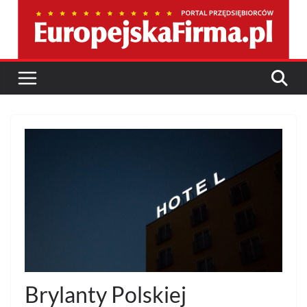
Przejdź
do
treści
Brylanty Polskiej