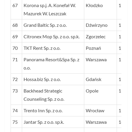
67
Korona sp.j. A. Konefał W.
Kłodzko
16
Mazurek W. Leszczak
68
Grand Baltic Sp. z o.o.
Dźwirzyno
16
69
Citronex Mop Sp. z o.o. sp.k.
Zgorzelec
15
70
TKT Rent Sp. z o.o.
Poznań
15
71
Panorama Resort&Spa Sp. z
Warszawa
15
o.o.
72
Hossa.biz Sp. z o.o.
Gdańsk
15
73
Backhead Strategic
Opole
15
Counseling Sp. z o.o.
74
Trento Inn Sp. z o.o.
Wrocław
15
75
Jantar Sp. z o.o. sp.k.
Warszawa
14