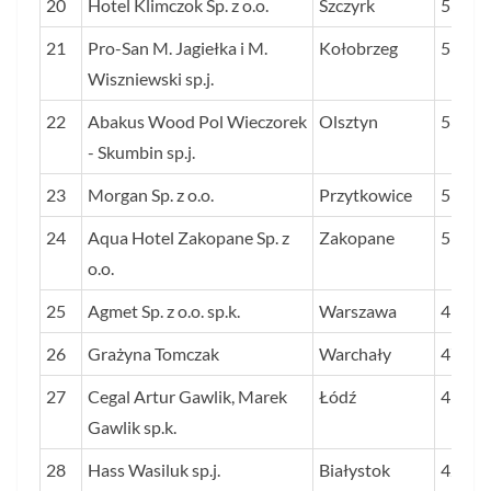
20
Hotel Klimczok Sp. z o.o.
Szczyrk
55
21
Pro-San M. Jagiełka i M.
Kołobrzeg
53
Wiszniewski sp.j.
22
Abakus Wood Pol Wieczorek
Olsztyn
53
- Skumbin sp.j.
23
Morgan Sp. z o.o.
Przytkowice
51
24
Aqua Hotel Zakopane Sp. z
Zakopane
51
o.o.
25
Agmet Sp. z o.o. sp.k.
Warszawa
49
26
Grażyna Tomczak
Warchały
47
27
Cegal Artur Gawlik, Marek
Łódź
45
Gawlik sp.k.
28
Hass Wasiluk sp.j.
Białystok
42