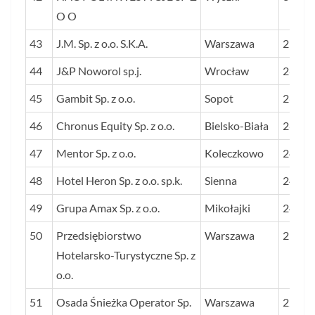
O O
43
J.M. Sp. z o.o. S.K.A.
Warszawa
29
44
J&P Noworol sp.j.
Wrocław
26
45
Gambit Sp. z o.o.
Sopot
26
46
Chronus Equity Sp. z o.o.
Bielsko-Biała
26
47
Mentor Sp. z o.o.
Koleczkowo
24
48
Hotel Heron Sp. z o.o. sp.k.
Sienna
24
49
Grupa Amax Sp. z o.o.
Mikołajki
24
50
Przedsiębiorstwo
Warszawa
23
Hotelarsko-Turystyczne Sp. z
o.o.
51
Osada Śnieżka Operator Sp.
Warszawa
22