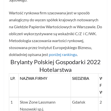
Wartość rynkowa firm szacowana jest w sposób
analogiczny do wycen spółek krajowych notowanych
na Giełdzie Papierów Wartościowych w Warszawie. Do
obliczeń wykorzystywane są wskaźniki C/Z i C/WK.
Metodologia szacowania wartości rynkowej,
stosowana przez Instytut Europejskiego Biznesu,
dokładniej opisana jest
poniżej rankingu
.
Brylanty Polskiej Gospodarki 2022
Hotelarstwa
LP.
NAZWA FIRMY
SIEDZIBA
WART
FIRMY
W MI
LP.
NAZWA FIRMY
SIEDZIBA
WART
1
Slow Zone Lassmann
Gdańsk
263
FIRMY
Nosowski sp.j.