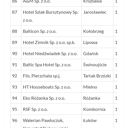
86
A&M Sp. z o.o.
Knybawa
12
87
Hotel Szlak Bursztynowy Sp.
Jarosławiec
12
z o.o.
88
Balticon Sp. z o.o.
Kołobrzeg
12
89
Hotel Zimnik Sp. z o.o. sp.k.
Lipowa
12
90
Hotel Niedźwiadek Sp. z o.o.
Gdańsk
12
91
Baltic Spa Hotel Sp. z o.o.
Świnoujście
11
92
Flis, Pierzchała sp.j.
Tartak Brzózki
11
93
HT Houseboats Sp. z o.o.
Mielno
11
94
Eko Różanka Sp. z o.o.
Różanka
11
95
RSF Sp. z o.o.
Kombornia
11
96
Walerian Pawluczuk,
Łuków
11