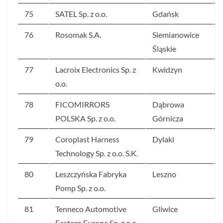
75
SATEL Sp. z o.o.
Gdańsk
76
Rosomak S.A.
Siemianowice
Śląskie
77
Lacroix Electronics Sp. z
Kwidzyn
o.o.
78
FICOMIRRORS
Dąbrowa
POLSKA Sp. z o.o.
Górnicza
79
Coroplast Harness
Dylaki
Technology Sp. z o.o. S.K.
80
Leszczyńska Fabryka
Leszno
Pomp Sp. z o.o.
81
Tenneco Automotive
Gliwice
Eastern Europe Sp. z o.o.