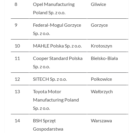
8
Opel Manufacturing
Gliwice
Poland Sp. z o.o.
9
Federal-Mogul Gorzyce
Gorzyce
Sp. z o.o.
10
MAHLE Polska Sp. z o.o.
Krotoszyn
11
Cooper Standard Polska
Bielsko-Biała
Sp. z o.o.
12
SITECH Sp. z o.o.
Polkowice
13
Toyota Motor
Wałbrzych
Manufacturing Poland
Sp. z o.o.
14
BSH Sprzęt
Warszawa
Gospodarstwa