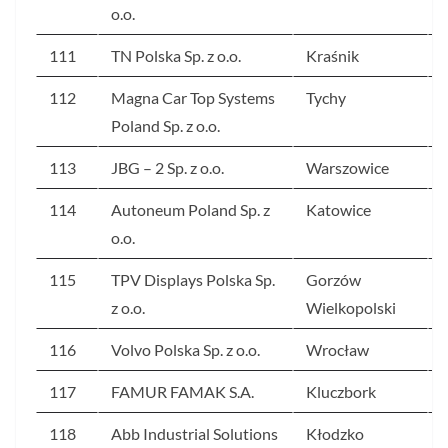
o.o.
111
TN Polska Sp. z o.o.
Kraśnik
112
Magna Car Top Systems
Tychy
Poland Sp. z o.o.
113
JBG – 2 Sp. z o.o.
Warszowice
114
Autoneum Poland Sp. z
Katowice
o.o.
115
TPV Displays Polska Sp.
Gorzów
z o.o.
Wielkopolski
116
Volvo Polska Sp. z o.o.
Wrocław
117
FAMUR FAMAK S.A.
Kluczbork
118
Abb Industrial Solutions
Kłodzko