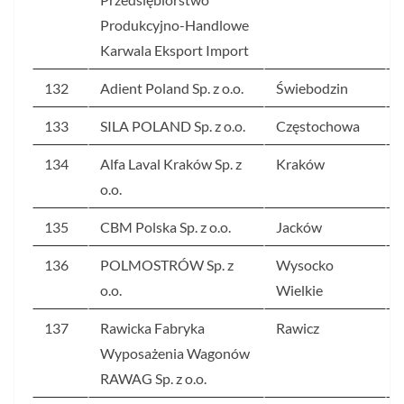
Produkcyjno-Handlowe
Karwala Eksport Import
132
Adient Poland Sp. z o.o.
Świebodzin
133
SILA POLAND Sp. z o.o.
Częstochowa
134
Alfa Laval Kraków Sp. z
Kraków
o.o.
135
CBM Polska Sp. z o.o.
Jacków
136
POLMOSTRÓW Sp. z
Wysocko
o.o.
Wielkie
137
Rawicka Fabryka
Rawicz
Wyposażenia Wagonów
RAWAG Sp. z o.o.