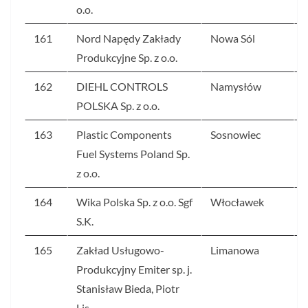
o.o.
161
Nord Napędy Zakłady
Nowa Sól
Produkcyjne Sp. z o.o.
162
DIEHL CONTROLS
Namysłów
POLSKA Sp. z o.o.
163
Plastic Components
Sosnowiec
Fuel Systems Poland Sp.
z o.o.
164
Wika Polska Sp. z o.o. Sgf
Włocławek
S.K.
165
Zakład Usługowo-
Limanowa
Produkcyjny Emiter sp. j.
Stanisław Bieda, Piotr
Lis