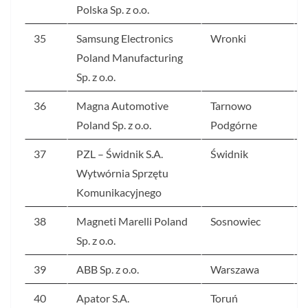
Polska Sp. z o.o.
35
Samsung Electronics
Wronki
Poland Manufacturing
Sp. z o.o.
36
Magna Automotive
Tarnowo
Poland Sp. z o.o.
Podgórne
37
PZL – Świdnik S.A.
Świdnik
Wytwórnia Sprzętu
Komunikacyjnego
38
Magneti Marelli Poland
Sosnowiec
Sp. z o.o.
39
ABB Sp. z o.o.
Warszawa
40
Apator S.A.
Toruń