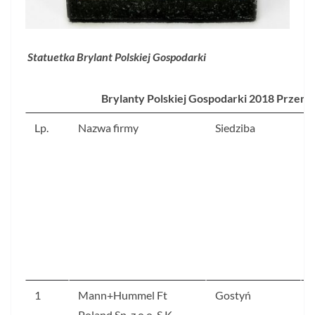
S
tatuetka Brylant Polskiej Gospodarki
Brylanty Polskiej Gospodarki 2018 Prze
Lp.
Nazwa firmy
Siedziba
w
1
Mann+Hummel Ft
Gostyń
Poland Sp. z o.o. S.K.