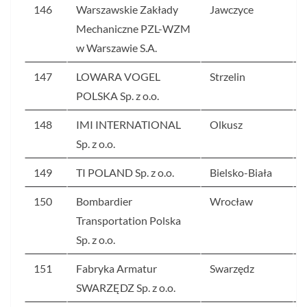
146
Warszawskie Zakłady
Jawczyce
Mechaniczne PZL-WZM
w Warszawie S.A.
147
LOWARA VOGEL
Strzelin
POLSKA Sp. z o.o.
148
IMI INTERNATIONAL
Olkusz
Sp. z o.o.
149
TI POLAND Sp. z o.o.
Bielsko-Biała
150
Bombardier
Wrocław
Transportation Polska
Sp. z o.o.
151
Fabryka Armatur
Swarzędz
SWARZĘDZ Sp. z o.o.