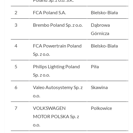
2
FCA Poland S.A.
Bielsko-Biała
3
Brembo Poland Sp. z o.o.
Dąbrowa
Górnicza
4
FCA Powertrain Poland
Bielsko-Biała
Sp. z o.o.
5
Philips Lighting Poland
Piła
Sp. z o.o.
6
Valeo Autosystemy Sp. z
Skawina
o.o.
7
VOLKSWAGEN
Polkowice
MOTOR POLSKA Sp. z
o.o.