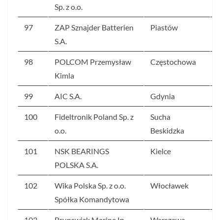
Sp. z o.o.
97
ZAP Sznajder Batterien
Piastów
S.A.
98
POLCOM Przemysław
Częstochowa
Kimla
99
AIC S.A.
Gdynia
100
Fideltronik Poland Sp. z
Sucha
o.o.
Beskidzka
101
NSK BEARINGS
Kielce
POLSKA S.A.
102
Wika Polska Sp. z o.o.
Włocławek
Spółka Komandytowa
103
Brunswick Marine In
Warszawa