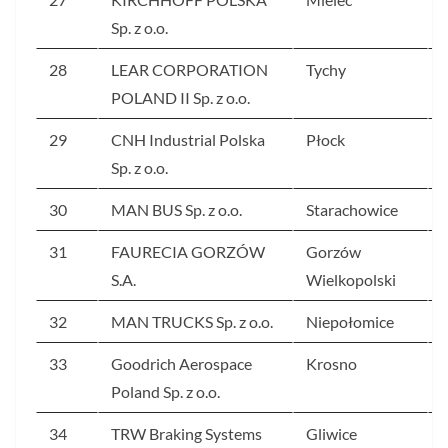
Sp. z o.o.
28
LEAR CORPORATION
Tychy
POLAND II Sp. z o.o.
29
CNH Industrial Polska
Płock
Sp. z o.o.
30
MAN BUS Sp. z o.o.
Starachowice
31
FAURECIA GORZÓW
Gorzów
S.A.
Wielkopolski
32
MAN TRUCKS Sp. z o.o.
Niepołomice
33
Goodrich Aerospace
Krosno
Poland Sp. z o.o.
34
TRW Braking Systems
Gliwice