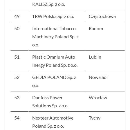
KALISZ Sp. z o.o.
49
TRW Polska Sp. z o.o.
Częstochowa
50
International Tobacco
Radom
Machinery Poland Sp. z
o.o.
51
Plastic Omnium Auto
Lublin
Inergy Poland Sp. z o.o.
52
GEDIA POLAND Sp. z
Nowa Sól
o.o.
53
Danfoss Power
Wrocław
Solutions Sp. z o.o.
54
Nexteer Automotive
Tychy
Poland Sp. z o.o.