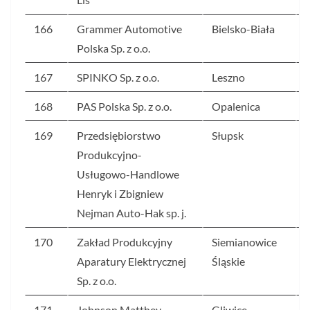
166
Grammer Automotive
Bielsko-Biała
Polska Sp. z o.o.
167
SPINKO Sp. z o.o.
Leszno
168
PAS Polska Sp. z o.o.
Opalenica
169
Przedsiębiorstwo
Słupsk
Produkcyjno-
Usługowo-Handlowe
Henryk i Zbigniew
Nejman Auto-Hak sp. j.
170
Zakład Produkcyjny
Siemianowice
Aparatury Elektrycznej
Śląskie
Sp. z o.o.
171
Johnson Matthey
Gliwice