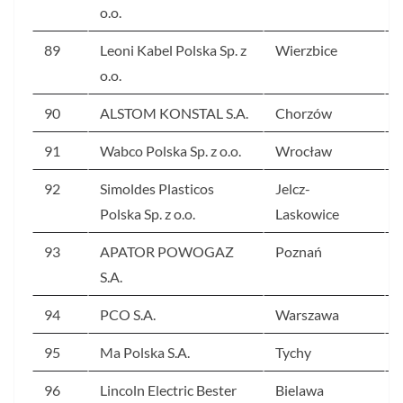
o.o.
89
Leoni Kabel Polska Sp. z
Wierzbice
o.o.
90
ALSTOM KONSTAL S.A.
Chorzów
91
Wabco Polska Sp. z o.o.
Wrocław
92
Simoldes Plasticos
Jelcz-
Polska Sp. z o.o.
Laskowice
93
APATOR POWOGAZ
Poznań
S.A.
94
PCO S.A.
Warszawa
95
Ma Polska S.A.
Tychy
96
Lincoln Electric Bester
Bielawa