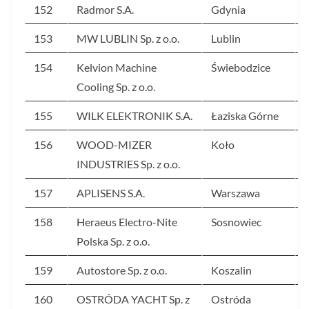
152
Radmor S.A.
Gdynia
153
MW LUBLIN Sp. z o.o.
Lublin
154
Kelvion Machine
Świebodzice
Cooling Sp. z o.o.
155
WILK ELEKTRONIK S.A.
Łaziska Górne
156
WOOD-MIZER
Koło
INDUSTRIES Sp. z o.o.
157
APLISENS S.A.
Warszawa
158
Heraeus Electro-Nite
Sosnowiec
Polska Sp. z o.o.
159
Autostore Sp. z o.o.
Koszalin
160
OSTRÓDA YACHT Sp. z
Ostróda