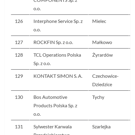
o.o.
126
Interphone Service Sp. z
Mielec
o.o.
127
ROCKFIN Sp. z o.o.
Małkowo
128
TCL Operations Polska
Żyrardów
Sp. z o.o.
129
KONTAKT SIMON S. A.
Czechowice-
Dziedzice
130
Bos Automotive
Tychy
Products Polska Sp. z
o.o.
131
Sylwester Karwala
Szarlejka
Przedsiębiorstwo