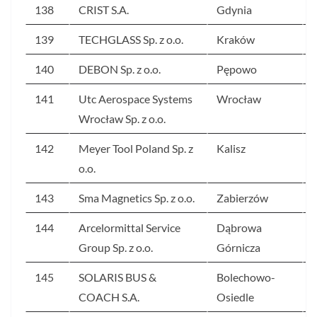
138
CRIST S.A.
Gdynia
139
TECHGLASS Sp. z o.o.
Kraków
140
DEBON Sp. z o.o.
Pępowo
141
Utc Aerospace Systems
Wrocław
Wrocław Sp. z o.o.
142
Meyer Tool Poland Sp. z
Kalisz
o.o.
143
Sma Magnetics Sp. z o.o.
Zabierzów
144
Arcelormittal Service
Dąbrowa
Group Sp. z o.o.
Górnicza
145
SOLARIS BUS &
Bolechowo-
COACH S.A.
Osiedle