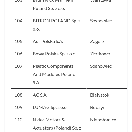
Poland Sp. z o.o.
104
BITRON POLAND Sp. z
Sosnowiec
o.o.
105
Adr Polska S.A.
Zagórz
106
Bowa Polska Sp. z o.o.
Złotkowo
107
Plastic Components
Sosnowiec
And Modules Poland
S.A.
108
AC S.A.
Białystok
109
LUMAG Sp. z o.o.
Budzyń
110
Nidec Motors &
Niepołomice
Actuators (Poland) Sp. z