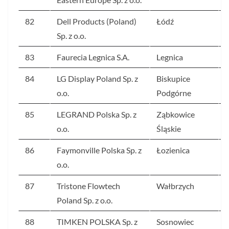
82
Dell Products (Poland)
Łódź
Sp. z o.o.
83
Faurecia Legnica S.A.
Legnica
84
LG Display Poland Sp. z
Biskupice
o.o.
Podgórne
85
LEGRAND Polska Sp. z
Ząbkowice
o.o.
Śląskie
86
Faymonville Polska Sp. z
Łozienica
o.o.
87
Tristone Flowtech
Wałbrzych
Poland Sp. z o.o.
88
TIMKEN POLSKA Sp. z
Sosnowiec