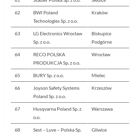
62
BWI Poland
Kraków
Technologies Sp. z o.o.
63
LG Electronics Wrocław
Biskupice
Sp. z o.o.
Podgórne
64
RECO POLSKA
Wrocław
PRODUKCJA Sp. z o.o.
65
BURY Sp. z o.o.
Mielec
66
Joyson Safety Systems
Krzeszów
Poland Sp. z o.o.
67
Husqvarna Poland Sp. z
Warszawa
o.o.
68
Sest – Luve – Polska Sp.
Gliwice