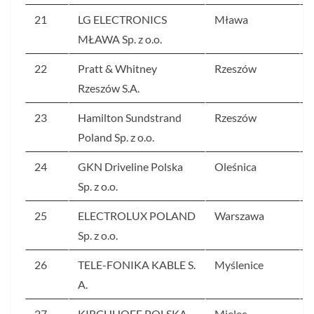
21
LG ELECTRONICS
Mława
MŁAWA Sp. z o.o.
22
Pratt & Whitney
Rzeszów
Rzeszów S.A.
23
Hamilton Sundstrand
Rzeszów
Poland Sp. z o.o.
24
GKN Driveline Polska
Oleśnica
Sp. z o.o.
25
ELECTROLUX POLAND
Warszawa
Sp. z o.o.
26
TELE-FONIKA KABLE S.
Myślenice
A.
27
KIRCHHOFF POLSKA
Mielec