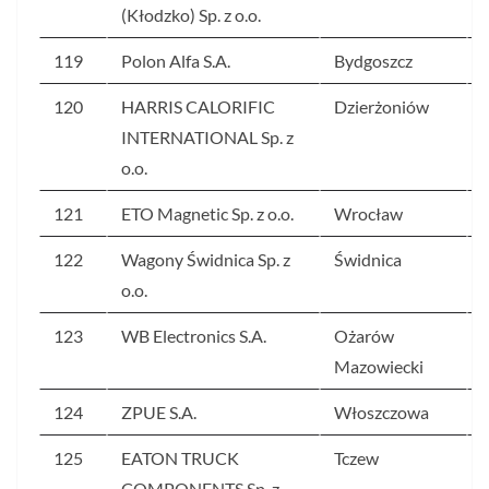
(Kłodzko) Sp. z o.o.
119
Polon Alfa S.A.
Bydgoszcz
120
HARRIS CALORIFIC
Dzierżoniów
INTERNATIONAL Sp. z
o.o.
121
ETO Magnetic Sp. z o.o.
Wrocław
122
Wagony Świdnica Sp. z
Świdnica
o.o.
123
WB Electronics S.A.
Ożarów
Mazowiecki
124
ZPUE S.A.
Włoszczowa
125
EATON TRUCK
Tczew
COMPONENTS Sp. z