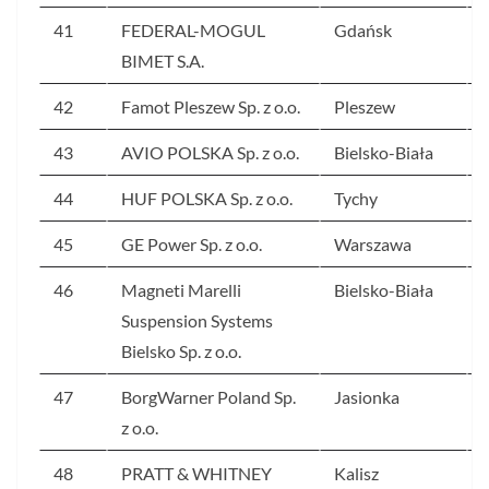
41
FEDERAL-MOGUL
Gdańsk
BIMET S.A.
42
Famot Pleszew Sp. z o.o.
Pleszew
43
AVIO POLSKA Sp. z o.o.
Bielsko-Biała
44
HUF POLSKA Sp. z o.o.
Tychy
45
GE Power Sp. z o.o.
Warszawa
46
Magneti Marelli
Bielsko-Biała
Suspension Systems
Bielsko Sp. z o.o.
47
BorgWarner Poland Sp.
Jasionka
z o.o.
48
PRATT & WHITNEY
Kalisz