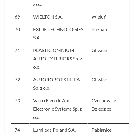
z o.o.
69
WIELTON S.A.
Wieluń
70
EXIDE TECHNOLOGIES
Poznań
S.A.
71
PLASTIC OMNIUM
Gliwice
AUTO EXTERIORS Sp. z
o.o.
72
AUTOROBOT STREFA
Gliwice
Sp. z o.o.
73
Valeo Electric And
Czechowice-
Electronic Systems Sp. z
Dziedzice
o.o.
74
Lumileds Poland S.A.
Pabianice