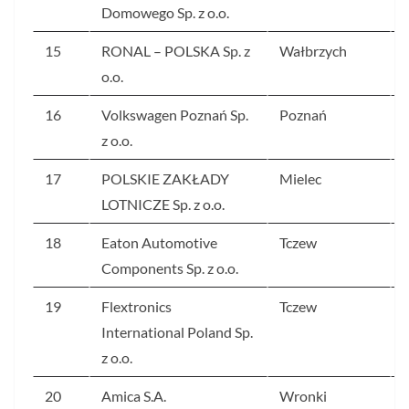
Domowego Sp. z o.o.
15
RONAL – POLSKA Sp. z
Wałbrzych
o.o.
16
Volkswagen Poznań Sp.
Poznań
z o.o.
17
POLSKIE ZAKŁADY
Mielec
LOTNICZE Sp. z o.o.
18
Eaton Automotive
Tczew
Components Sp. z o.o.
19
Flextronics
Tczew
International Poland Sp.
z o.o.
20
Amica S.A.
Wronki