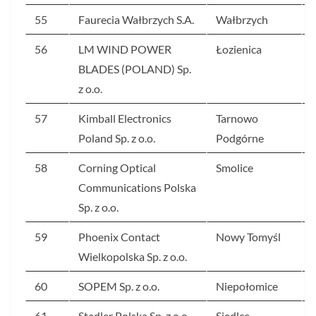
55
Faurecia Wałbrzych S.A.
Wałbrzych
56
LM WIND POWER
Łozienica
BLADES (POLAND) Sp.
z o.o.
57
Kimball Electronics
Tarnowo
Poland Sp. z o.o.
Podgórne
58
Corning Optical
Smolice
Communications Polska
Sp. z o.o.
59
Phoenix Contact
Nowy Tomyśl
Wielkopolska Sp. z o.o.
60
SOPEM Sp. z o.o.
Niepołomice
61
Stadler Polska Sp. z o.o.
Siedlce