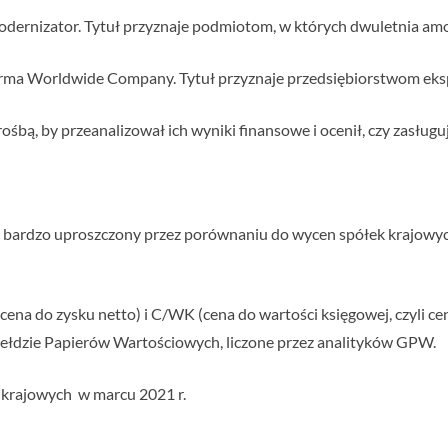
dernizator. Tytuł przyznaje podmiotom, w których dwuletnia amort
irma Worldwide Company. Tytuł przyznaje przedsiębiorstwom ek
rośbą, by przeanalizował ich wyniki finansowe i ocenił, czy zasług
b bardzo uproszczony przez porównaniu do wycen spółek krajowy
ena do zysku netto) i C/WK (cena do wartości księgowej, czyli ce
iełdzie Papierów Wartościowych, liczone przez analityków GPW.
k krajowych w marcu 2021 r.