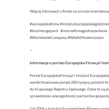
Więcej informacji o firmie na stronie interneto
#europejskafirma #instytuteuropejskiegobiznes
#businessgepard #mocnafirmagodnazaufania
#WorldwideCompany #WielkiModernizator
—
Informacja o portalu Europejska Firma.pl i In
Portal EuropejskaFirma.pl i Instytut Europejsk
wyniki finansowe ponad 200 tysięcy polskich fi
do Krajowego Rejestru Sądowego. Dane te są pub
sprawdzeniu wiarygodności partnerów gospoda
Od 2006 r. Instytut Europejskiego Biznesu orga