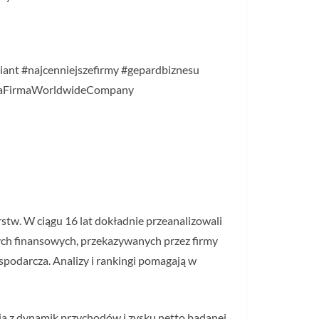
liant #najcenniejszefirmy #gepardbiznesu
owaFirmaWorldwideCompany
stw. W ciągu 16 lat dokładnie przeanalizowali
nych finansowych, przekazywanych przez firmy
spodarcza. Analizy i rankingi pomagają w
nia z dynamik przychodów i zysku netto badanej