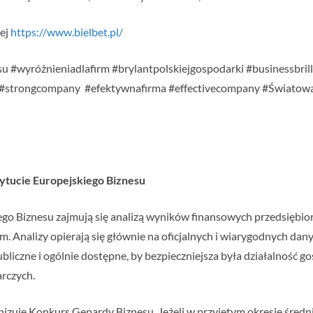
wej
https://www.bielbet.pl/
u #wyróżnieniadlafirm #brylantpolskiejgospodarki #businessbril
 #strongcompany #efektywnafirma #effectivecompany #Świat
stytucie Europejskiego Biznesu
iego Biznesu zajmują się analizą wyników finansowych przedsiębior
rm. Analizy opierają się głównie na oficjalnych i wiarygodnych da
liczne i ogólnie dostępne, by bezpieczniejsza była działalność go
rczych.
nizuje Konkurs Gepardy Biznesu. Jeżeli w przyjętym okresie śred