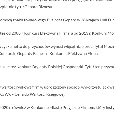
bezpłatnie tytuł Gepard Biznesu.
a pomocą znaku towarowego Business Gepard w 28 krajach Unii Eur
 też od 2008 r. Konkurs Efektywna Firma, a od 2013 r. Konkurs M
k zysku netto do przychodów wynosi więcej niż 5 proc. Tytuł Mocn
Konkursie Gepardy Biznesu i Konkursie Efektywna Firma.
izuje też Konkurs Brylanty Polskiej Gospodarki. Tytuł ten przyz
zy wartość rynkową firm w uproszczony sposób, wykorzystując dw
z C/Wk – Cena do Wartości Księgowej.
020 r. również w Konkursie Miasto Przyjazne Firmom, który instyt