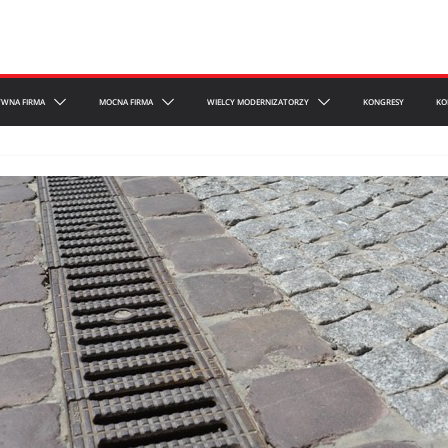
YWNA FIRMA
MOCNA FIRMA
WIELCY MODERNIZATORZY
KONGRESY
KO