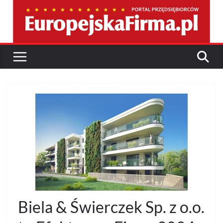
Przejdź
do
treści
Biela & Świerczek Sp. z o.o.