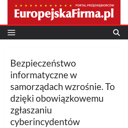
Przejdź
do
treści
Bezpieczeństwo
informatyczne w
samorządach wzrośnie. To
dzięki obowiązkowemu
zgłaszaniu
cyberincydentów