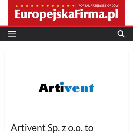
Przejdź
do
treści
Artivent Sp. z o.o. to