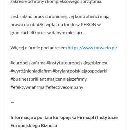
zakresie ochrony i kompleksowego sprzątania.
Jest zakład pracy chronionej. Jej kontrahenci mają
prawo do obniżki wpłat na fundusz PFRON w
granicach 40 proc. w danym miesiącu.
Więcej o firmie pod adresem
https://www.tatwedo.pl/
#europejskafirma #instytuteuropejskiegobiznesu
#wyróżnieniadlafirm #brylantpolskiejgospodarki
#businessbrilliant #najcenniejszefirmy
#efektywnafirma #effectivecompany
—
Informacja o portalu Europejska Firma.pl i Instytucie
Europejskiego Biznesu