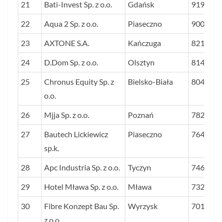
21
Bati-Invest Sp. z o.o.
Gdańsk
9190
22
Aqua 2 Sp. z o.o.
Piaseczno
9003
23
AXTONE S.A.
Kańczuga
8212
24
D.Dom Sp. z o.o.
Olsztyn
8141
25
Chronus Equity Sp. z
Bielsko-Biała
8049
o.o.
26
Mjja Sp. z o.o.
Poznań
7826
27
Bautech Lickiewicz
Piaseczno
7644
sp.k.
28
Apc Industria Sp. z o.o.
Tyczyn
7462
29
Hotel Mława Sp. z o.o.
Mława
7323
30
Fibre Konzept Bau Sp.
Wyrzysk
7018
z o.o.