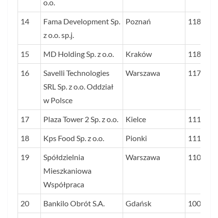
o.o.
14
Fama Development Sp.
Poznań
11861
z o.o. sp.j.
15
MD Holding Sp. z o.o.
Kraków
11857
16
Savelli Technologies
Warszawa
11770
SRL Sp. z o.o. Oddział
w Polsce
17
Plaza Tower 2 Sp. z o.o.
Kielce
11152
18
Kps Food Sp. z o.o.
Pionki
11100
19
Spółdzielnia
Warszawa
11057
Mieszkaniowa
Współpraca
20
Bankilo Obrót S.A.
Gdańsk
10036