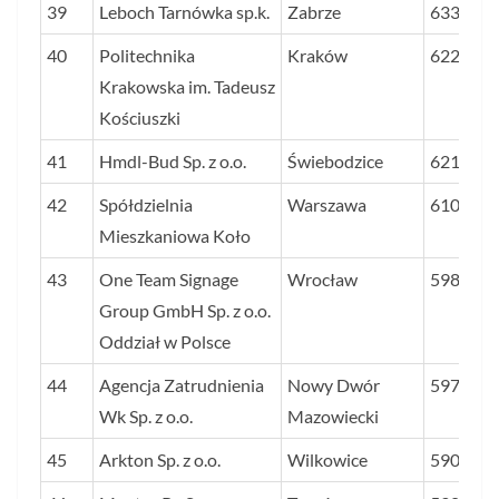
39
Leboch Tarnówka sp.k.
Zabrze
6339
40
Politechnika
Kraków
6220
Krakowska im. Tadeusz
Kościuszki
41
Hmdl-Bud Sp. z o.o.
Świebodzice
6212
42
Spółdzielnia
Warszawa
6103
Mieszkaniowa Koło
43
One Team Signage
Wrocław
5985
Group GmbH Sp. z o.o.
Oddział w Polsce
44
Agencja Zatrudnienia
Nowy Dwór
5971
Wk Sp. z o.o.
Mazowiecki
45
Arkton Sp. z o.o.
Wilkowice
5903