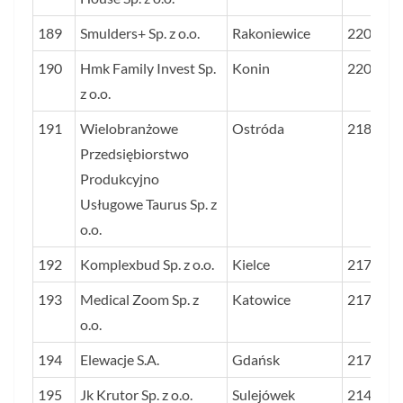
189
Smulders+ Sp. z o.o.
Rakoniewice
2203
190
Hmk Family Invest Sp.
Konin
2203
z o.o.
191
Wielobranżowe
Ostróda
2180
Przedsiębiorstwo
Produkcyjno
Usługowe Taurus Sp. z
o.o.
192
Komplexbud Sp. z o.o.
Kielce
2176
193
Medical Zoom Sp. z
Katowice
2175
o.o.
194
Elewacje S.A.
Gdańsk
2174
195
Jk Krutor Sp. z o.o.
Sulejówek
2148