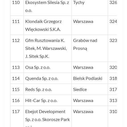
110
Ekosystem Silesia Sp. z
Tychy
3262
o.o.
111
Klondaik Grzegorz
Warszawa
3249
Więckowski S.K.A.
112
Gfm Rusztowania K.
Grabów nad
3238
Sitek, M. Warszawski,
Prosną
J. Sitek Sp.K.
113
Osa Sp. z o.o.
Warszawa
3205
114
Quenda Sp. z o.o.
Bielsk Podlaski
3186
115
Reds Sp. z o.o.
Siedlce
3178
116
Hit-Car Sp. z o.o.
Warszawa
3130
117
Ebejot Development
Warszawa
3108
Sp. z o.o. Skorosze Park