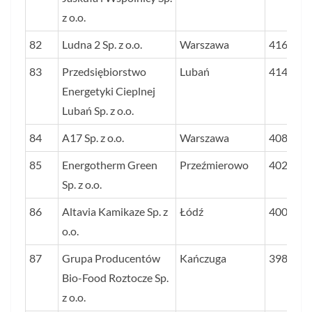
z o.o.
82
Ludna 2 Sp. z o.o.
Warszawa
4161
83
Przedsiębiorstwo
Lubań
4146
Energetyki Cieplnej
Lubań Sp. z o.o.
84
A17 Sp. z o.o.
Warszawa
4085
85
Energotherm Green
Przeźmierowo
4024
Sp. z o.o.
86
Altavia Kamikaze Sp. z
Łódź
4009
o.o.
87
Grupa Producentów
Kańczuga
3982
Bio-Food Roztocze Sp.
z o.o.