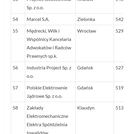
Sp. z o.o.
54
Marcel S.A.
Zielonka
5424
55
Mędrecki, Wilk i
Wrocław
5299
Wspólnicy Kancelaria
Adwokatów i Radców
Prawnych sp.k.
56
Industria Project Sp. z
Gdańsk
5278
o.o.
57
Polskie Elektrownie
Gdańsk
5198
Jądrowe Sp. z o.o.
58
Zakłady
Klaudyn
5135
Elektromechaniczne
Elektra Spółdzielnia
Inwalidów