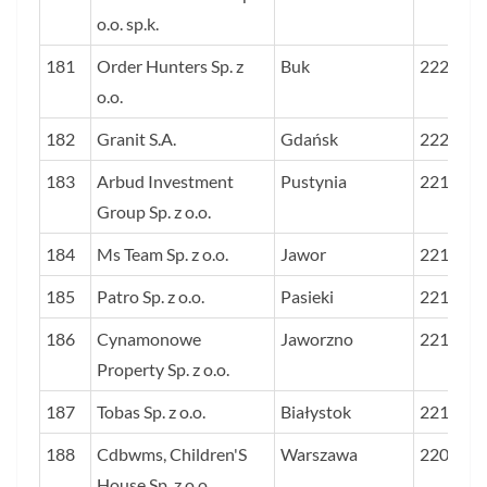
o.o. sp.k.
181
Order Hunters Sp. z
Buk
2223
o.o.
182
Granit S.A.
Gdańsk
2222
183
Arbud Investment
Pustynia
2217
Group Sp. z o.o.
184
Ms Team Sp. z o.o.
Jawor
2216
185
Patro Sp. z o.o.
Pasieki
2214
186
Cynamonowe
Jaworzno
2212
Property Sp. z o.o.
187
Tobas Sp. z o.o.
Białystok
2211
188
Cdbwms, Children'S
Warszawa
2209
House Sp. z o.o.