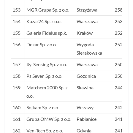
153
MGR Grupa Sp. z o.o.
Strzyżawa
2582
154
Kazar24 Sp. z o.o.
Warszawa
2532
155
Galeria Fidelus sp.k.
Kraków
2522
156
Dekar Sp. z o.o.
Wygoda
2521
Sierakowska
157
Xy-Sensing Sp. z o.o.
Warszawa
2504
158
Ps Seven Sp. z o.o.
Gozdnica
2502
159
Matchem 2000 Sp. z
Skawina
2445
o.o.
160
Sojkam Sp. z o.o.
Wrzawy
2423
161
Grupa OMW Sp. z o.o.
Pabianice
2419
162
Ven-Tech Sp. z o.o.
Gdynia
2419