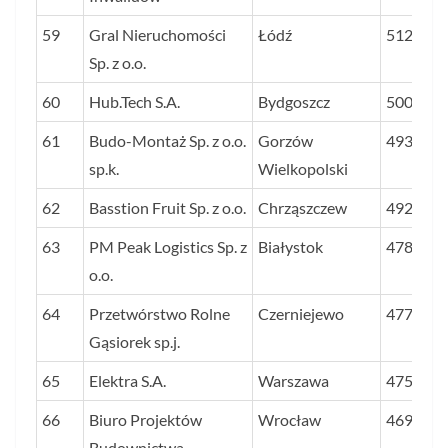
59
Gral Nieruchomości
Łódź
5129
Sp. z o.o.
60
Hub.Tech S.A.
Bydgoszcz
5006
61
Budo-Montaż Sp. z o.o.
Gorzów
4936
sp.k.
Wielkopolski
62
Basstion Fruit Sp. z o.o.
Chrząszczew
4921
63
PM Peak Logistics Sp. z
Białystok
4787
o.o.
64
Przetwórstwo Rolne
Czerniejewo
4777
Gąsiorek sp.j.
65
Elektra S.A.
Warszawa
4758
66
Biuro Projektów
Wrocław
4699
Budownictwa