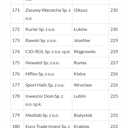
171
Zasuwy Warzecha Sp. z
Olkusz
2307
o.o.
172
Kurier Sp. z o.o.
Łuków
2302
173
Rawski Sp. z o.o.
Józefów
2292
174
CID-ROL Sp. z o.o. sp.k.
Wągrowiec
2292
175
Nowatel Sp. z o.o.
Rumia
2279
176
Hiflex Sp. z o.o.
Kielce
2263
177
Sport Halls Sp. z o.o.
Wrocław
2260
178
Inwestor Dom Sp. z
Lublin
2254
o.o. sp.k.
179
Medilab Sp. z o.o.
Białystok
2250
180
Euro-Trade Invest Sp. z
Kraków
2224