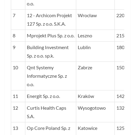
o.o.
7
12 - Archicom Projekt
Wrocław
22087
127 Sp. z o.o. S.K.A.
8
Mprojekt Plus Sp. z o.o.
Leszno
21523
9
Building Investment
Lublin
18000
Sp. z o.o. sp.k.
10
Qnt Systemy
Zabrze
15040
Informatyczne Sp. z
o.o.
11
Energit Sp. z o.o.
Kraków
14274
12
Curtis Health Caps
Wysogotowo
13223
S.A.
13
Op Core Poland Sp. z
Katowice
12565