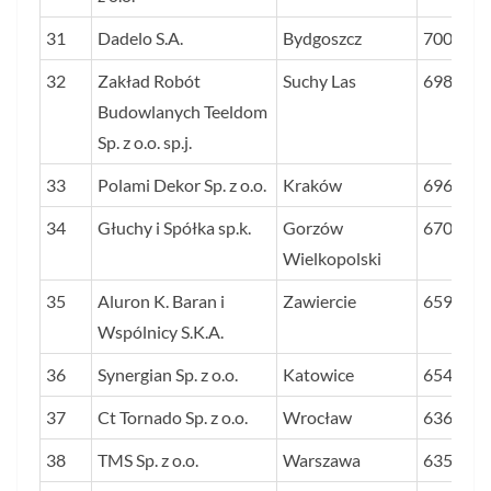
31
Dadelo S.A.
Bydgoszcz
7002
32
Zakład Robót
Suchy Las
6984
Budowlanych Teeldom
Sp. z o.o. sp.j.
33
Polami Dekor Sp. z o.o.
Kraków
6961
34
Głuchy i Spółka sp.k.
Gorzów
6709
Wielkopolski
35
Aluron K. Baran i
Zawiercie
6597
Wspólnicy S.K.A.
36
Synergian Sp. z o.o.
Katowice
6548
37
Ct Tornado Sp. z o.o.
Wrocław
6366
38
TMS Sp. z o.o.
Warszawa
6359