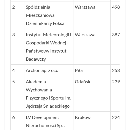
DYNAM
2
Spółdzielnia
Warszawa
49890
ZYSKU I
Mieszkaniowa
PRZYC
Dziennikarzy Foksal
W LATA
3
Instytut Meteorologii i
Warszawa
2023–2
38759
Gospodarki Wodnej -
PROC.
Państwowy Instytut
Badawczy
4
Archon Sp. z o.o.
Piła
25351
5
Akademia
Gdańsk
23959
Wychowania
Fizycznego i Sportu im.
Jędrzeja Śniadeckiego
6
LV Development
Kraków
22434
Nieruchomości Sp. z