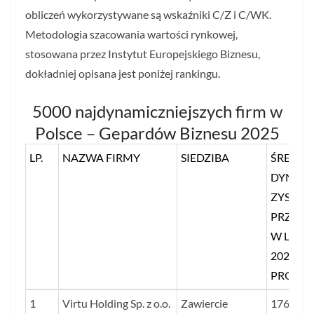
obliczeń wykorzystywane są wskaźniki C/Z i C/WK.
Metodologia szacowania wartości rynkowej,
stosowana przez Instytut Europejskiego Biznesu,
dokładniej opisana jest poniżej rankingu.
5000 najdynamiczniejszych firm w
Polsce – Gepardów Biznesu 2025
LP.
NAZWA FIRMY
SIEDZIBA
ŚREDNI
DYNAM
ZYSKU I
PRZYC
W LATA
2023–2
PROC.
LP.
NAZWA FIRMY
SIEDZIBA
ŚREDNI
1
Virtu Holding Sp. z o.o.
Zawiercie
176505