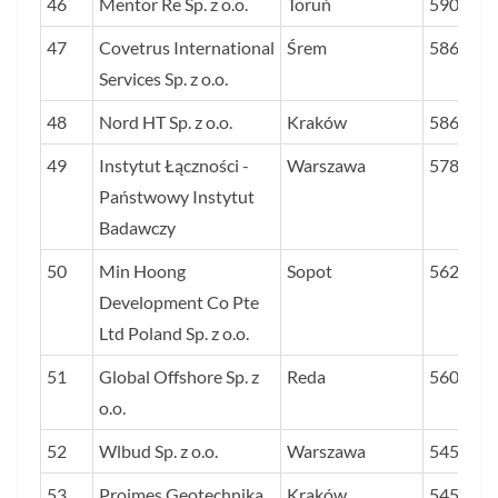
46
Mentor Re Sp. z o.o.
Toruń
5902
47
Covetrus International
Śrem
5868
Services Sp. z o.o.
48
Nord HT Sp. z o.o.
Kraków
5863
49
Instytut Łączności -
Warszawa
5781
Państwowy Instytut
Badawczy
50
Min Hoong
Sopot
5629
Development Co Pte
Ltd Poland Sp. z o.o.
51
Global Offshore Sp. z
Reda
5602
o.o.
52
Wlbud Sp. z o.o.
Warszawa
5456
53
Projmes Geotechnika
Kraków
5454