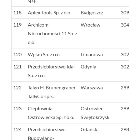
sp.j.
118
Aplex Tools Sp. z o.o.
Bydgoszcz
3093
119
Archicom
Wrocław
3049
Nieruchomości 11 Sp. z
o.o.
120
Wpsm Sp. z o.o.
Limanowa
3028
121
Przedsiębiorstwo Idal
Gdynia
3021
Sp. z o.o.
122
Talgo H. Brunengraber
Warszawa
2999
Tal&Co sp.k.
123
Ciepłownia
Ostrowiec
2998
Ostrowiecka Sp. z o.o.
Świętokrzyski
124
Przedsiębiorstwo
Gdańsk
2982
Budowlano-