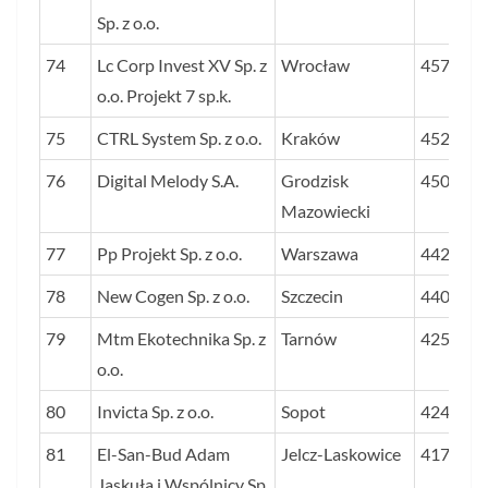
Sp. z o.o.
74
Lc Corp Invest XV Sp. z
Wrocław
4576
o.o. Projekt 7 sp.k.
75
CTRL System Sp. z o.o.
Kraków
4520
76
Digital Melody S.A.
Grodzisk
4503
Mazowiecki
77
Pp Projekt Sp. z o.o.
Warszawa
4421
78
New Cogen Sp. z o.o.
Szczecin
4407
79
Mtm Ekotechnika Sp. z
Tarnów
4250
o.o.
80
Invicta Sp. z o.o.
Sopot
4249
81
El-San-Bud Adam
Jelcz-Laskowice
4176
Jaskuła i Wspólnicy Sp.