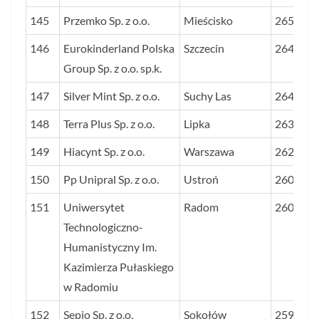
145
Przemko Sp. z o.o.
Mieścisko
2651
146
Eurokinderland Polska
Szczecin
2648
Group Sp. z o.o. sp.k.
147
Silver Mint Sp. z o.o.
Suchy Las
2648
148
Terra Plus Sp. z o.o.
Lipka
2632
149
Hiacynt Sp. z o.o.
Warszawa
2620
150
Pp Unipral Sp. z o.o.
Ustroń
2607
151
Uniwersytet
Radom
2602
Technologiczno-
Humanistyczny Im.
Kazimierza Pułaskiego
w Radomiu
152
Sepio Sp. z o.o.
Sokołów
2592