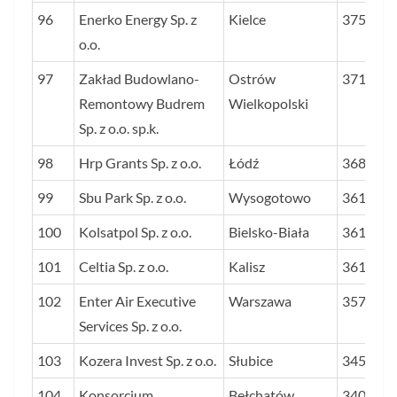
96
Enerko Energy Sp. z
Kielce
3757
o.o.
97
Zakład Budowlano-
Ostrów
3718
Remontowy Budrem
Wielkopolski
Sp. z o.o. sp.k.
98
Hrp Grants Sp. z o.o.
Łódź
3681
99
Sbu Park Sp. z o.o.
Wysogotowo
3618
100
Kolsatpol Sp. z o.o.
Bielsko-Biała
3612
101
Celtia Sp. z o.o.
Kalisz
3612
102
Enter Air Executive
Warszawa
3578
Services Sp. z o.o.
103
Kozera Invest Sp. z o.o.
Słubice
3459
104
Konsorcjum
Bełchatów
3400