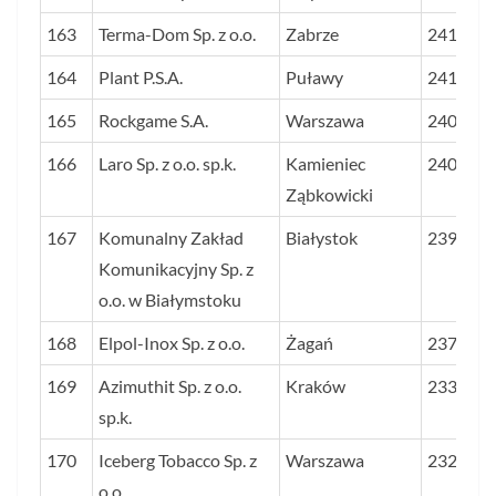
163
Terma-Dom Sp. z o.o.
Zabrze
2417
164
Plant P.S.A.
Puławy
2411
165
Rockgame S.A.
Warszawa
2404
166
Laro Sp. z o.o. sp.k.
Kamieniec
2401
Ząbkowicki
167
Komunalny Zakład
Białystok
2396
Komunikacyjny Sp. z
o.o. w Białymstoku
168
Elpol-Inox Sp. z o.o.
Żagań
2379
169
Azimuthit Sp. z o.o.
Kraków
2338
sp.k.
170
Iceberg Tobacco Sp. z
Warszawa
2322
o.o.