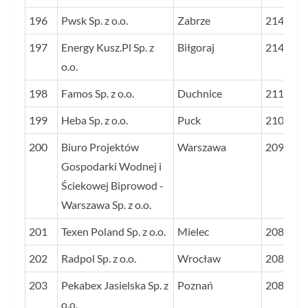
196
Pwsk Sp. z o.o.
Zabrze
2143
197
Energy Kusz.Pl Sp. z
Biłgoraj
2141
o.o.
198
Famos Sp. z o.o.
Duchnice
2115
199
Heba Sp. z o.o.
Puck
2102
200
Biuro Projektów
Warszawa
2098
Gospodarki Wodnej i
Ściekowej Biprowod -
Warszawa Sp. z o.o.
201
Texen Poland Sp. z o.o.
Mielec
2089
202
Radpol Sp. z o.o.
Wrocław
2083
203
Pekabex Jasielska Sp. z
Poznań
2081
o.o.