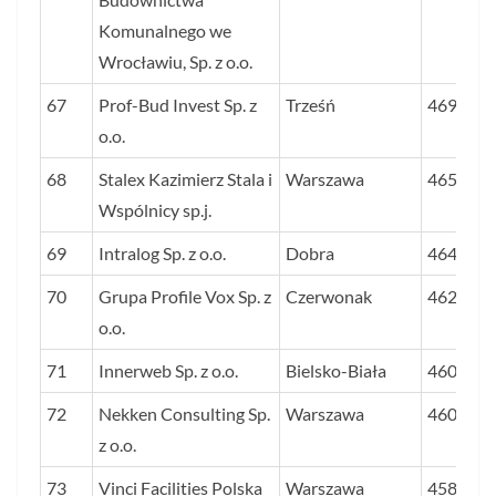
Komunalnego we
Wrocławiu, Sp. z o.o.
67
Prof-Bud Invest Sp. z
Trześń
4698
o.o.
68
Stalex Kazimierz Stala i
Warszawa
4650
Wspólnicy sp.j.
69
Intralog Sp. z o.o.
Dobra
4647
70
Grupa Profile Vox Sp. z
Czerwonak
4621
o.o.
71
Innerweb Sp. z o.o.
Bielsko-Biała
4606
72
Nekken Consulting Sp.
Warszawa
4600
z o.o.
73
Vinci Facilities Polska
Warszawa
4580