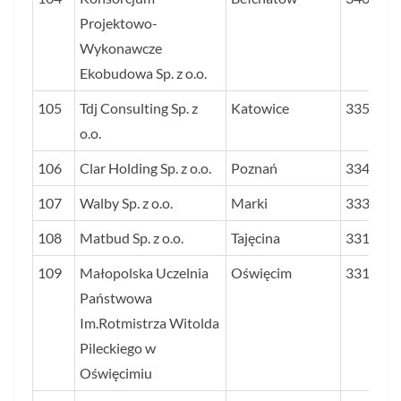
Projektowo-
Wykonawcze
Ekobudowa Sp. z o.o.
105
Tdj Consulting Sp. z
Katowice
3359
o.o.
106
Clar Holding Sp. z o.o.
Poznań
3342
107
Walby Sp. z o.o.
Marki
3330
108
Matbud Sp. z o.o.
Tajęcina
3316
109
Małopolska Uczelnia
Oświęcim
3313
Państwowa
Im.Rotmistrza Witolda
Pileckiego w
Oświęcimiu