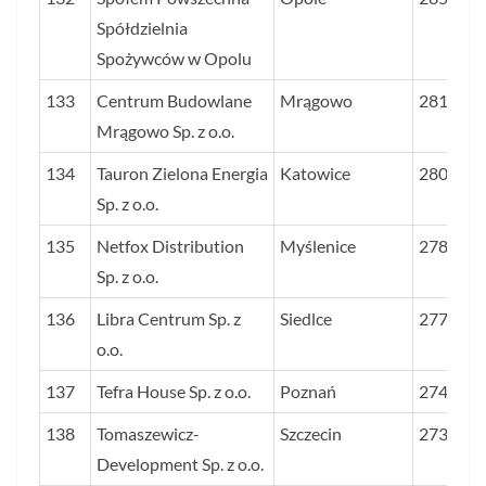
Spółdzielnia
Spożywców w Opolu
133
Centrum Budowlane
Mrągowo
2810
Mrągowo Sp. z o.o.
134
Tauron Zielona Energia
Katowice
2804
Sp. z o.o.
135
Netfox Distribution
Myślenice
2789
Sp. z o.o.
136
Libra Centrum Sp. z
Siedlce
2773
o.o.
137
Tefra House Sp. z o.o.
Poznań
2744
138
Tomaszewicz-
Szczecin
2737
Development Sp. z o.o.