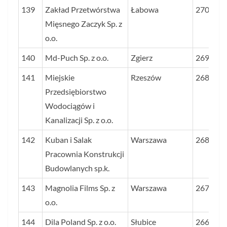
139
Zakład Przetwórstwa
Łabowa
2701
Mięsnego Zaczyk Sp. z
o.o.
140
Md-Puch Sp. z o.o.
Zgierz
2690
141
Miejskie
Rzeszów
2687
Przedsiębiorstwo
Wodociągów i
Kanalizacji Sp. z o.o.
142
Kuban i Salak
Warszawa
2685
Pracownia Konstrukcji
Budowlanych sp.k.
143
Magnolia Films Sp. z
Warszawa
2673
o.o.
144
Dila Poland Sp. z o.o.
Słubice
2662