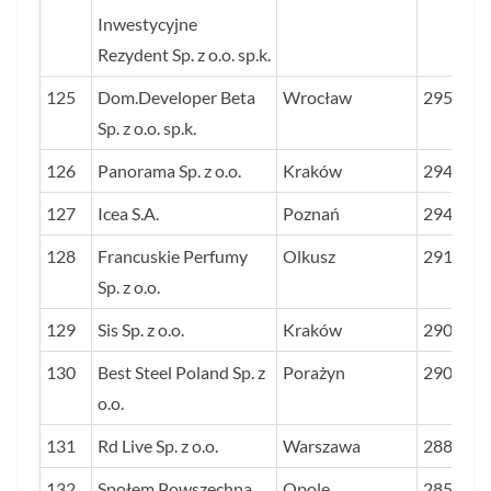
Inwestycyjne
Rezydent Sp. z o.o. sp.k.
125
Dom.Developer Beta
Wrocław
2953
Sp. z o.o. sp.k.
126
Panorama Sp. z o.o.
Kraków
2943
127
Icea S.A.
Poznań
2941
128
Francuskie Perfumy
Olkusz
2913
Sp. z o.o.
129
Sis Sp. z o.o.
Kraków
2908
130
Best Steel Poland Sp. z
Porażyn
2907
o.o.
131
Rd Live Sp. z o.o.
Warszawa
2887
132
Społem Powszechna
Opole
2856