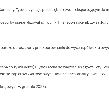
Company. Tytuł przyznaje przedsiębiorstwom eksportującym do m
rośbą, by przeanalizował ich wyniki finansowe i ocenił, czy zasług
b bardzo uproszczony przez porównaniu do wycen spółek krajowy
ena do zysku netto) i C/WK (cena do wartości księgowej, czyli ce
iełdzie Papierów Wartościowych, liczone przez analityków GPW.
 krajowych w grudniu 2023 r.