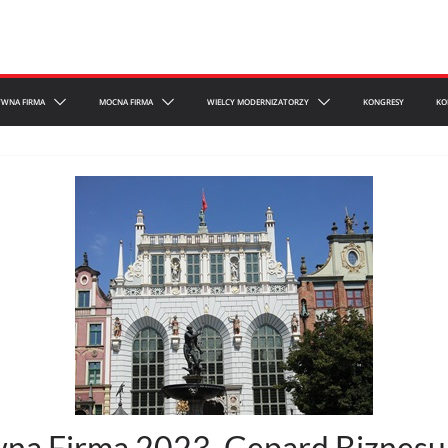
YWNA FIRMA
MOCNA FIRMA
WIELCY MODERNIZATORZY
KONGRESY
KO
tywna Firma 2023, Gepard Biznes