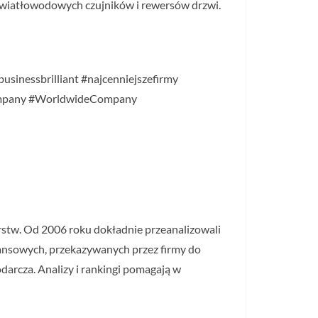
 światłowodowych czujników i rewersów drzwi.
usinessbrilliant #najcenniejszefirmy
company #WorldwideCompany
orstw. Od 2006 roku dokładnie przeanalizowali
inansowych, przekazywanych przez firmy do
darcza. Analizy i rankingi pomagają w