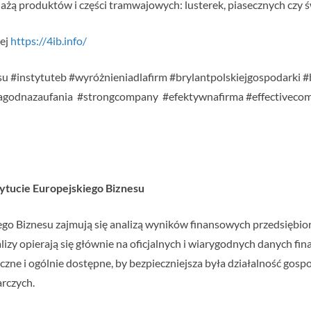
dażą produktów i części tramwajowych: lusterek, piasecznych czy
wej
https://4ib.info/
u #instytuteb #wyróżnieniadlafirm #brylantpolskiejgospodarki #b
agodnazaufania #strongcompany #efektywnafirma #effective
stytucie Europejskiego Biznesu
iego Biznesu zajmują się analizą wyników finansowych przedsiębi
alizy opierają się głównie na oficjalnych i wiarygodnych danych f
zne i ogólnie dostępne, by bezpieczniejsza była działalność gospo
rczych.