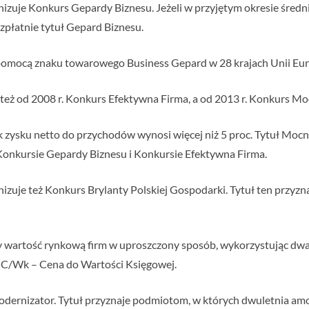
nizuje Konkurs Gepardy Biznesu. Jeżeli w przyjętym okresie śred
bezpłatnie tytuł Gepard Biznesu.
a pomocą znaku towarowego Business Gepard w 28 krajach Unii Eur
 też od 2008 r. Konkurs Efektywna Firma, a od 2013 r. Konkurs M
k zysku netto do przychodów wynosi więcej niż 5 proc. Tytuł Mocn
Konkursie Gepardy Biznesu i Konkursie Efektywna Firma.
izuje też Konkurs Brylanty Polskiej Gospodarki. Tytuł ten przyz
zy wartość rynkową firm w uproszczony sposób, wykorzystując dw
z C/Wk – Cena do Wartości Księgowej.
dernizator. Tytuł przyznaje podmiotom, w których dwuletnia amort