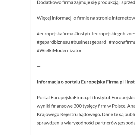
Dodatkowo firma zajmuje się produkcją i sprze
Więcej informacji o firmie na stronie interneto
#europejskafirma #instytuteuropejskiegobiznes
#gepardbiznesu #businessgepard #mocnafirm
#WielkiModernizator
—
Informacja o portalu Europejska Firma.pl i In
Portal EuropejskaFirma.pl i Instytut Europejsk
wyniki finansowe 300 tysięcy firm w Polsce. An
Krajowego Rejestru Sądowego. Dane te są public
sprawdzeniu wiarygodności partnerów gospoda