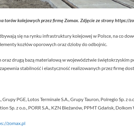
 torów kolejowych przez firmę Zomax. Zdjęcie ze strony https://z
odbywają się na rynku infrastruktury kolejowej w Polsce, na co do
 elementy kozłów oporowych oraz dzioby do odbojnic.
m oraz drugą bazą materiałową w województwie świętokrzyskim 
zapewnia stabilność i elastyczność realizowanych przez firmę dos
 Grupy PGE, Lotos Terminale S.A., Grupy Tauron, Polregio Sp. z o.o.
nstruction Sp. z o.o., PORR S.A., KZN Bieżanów, PPMT Gdańsk, D
ps://zomax.pl