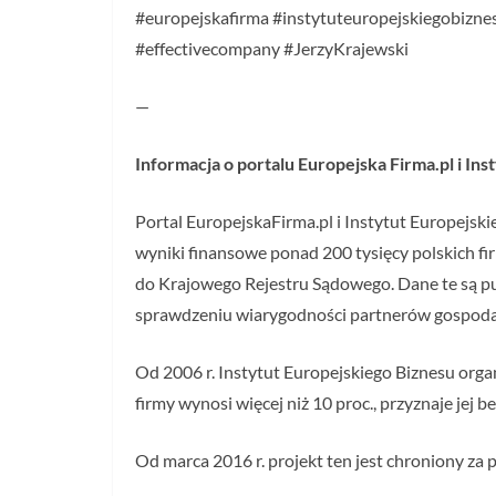
#europejskafirma #instytuteuropejskiegobiznes
#effectivecompany #JerzyKrajewski
—
Informacja o portalu Europejska Firma.pl i In
Portal EuropejskaFirma.pl i Instytut Europejsk
wyniki finansowe ponad 200 tysięcy polskich fi
do Krajowego Rejestru Sądowego. Dane te są pub
sprawdzeniu wiarygodności partnerów gospoda
Od 2006 r. Instytut Europejskiego Biznesu orga
firmy wynosi więcej niż 10 proc., przyznaje jej 
Od marca 2016 r. projekt ten jest chroniony z