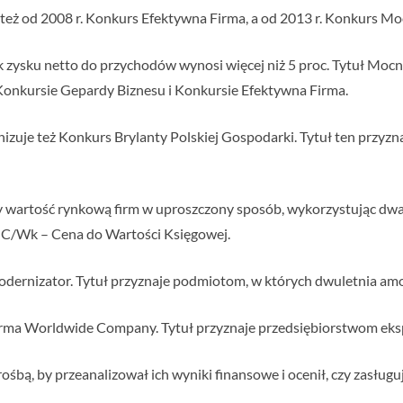
 też od 2008 r. Konkurs Efektywna Firma, a od 2013 r. Konkurs M
k zysku netto do przychodów wynosi więcej niż 5 proc. Tytuł Mocn
Konkursie Gepardy Biznesu i Konkursie Efektywna Firma.
izuje też Konkurs Brylanty Polskiej Gospodarki. Tytuł ten przyz
zy wartość rynkową firm w uproszczony sposób, wykorzystując dw
z C/Wk – Cena do Wartości Księgowej.
dernizator. Tytuł przyznaje podmiotom, w których dwuletnia amort
irma Worldwide Company. Tytuł przyznaje przedsiębiorstwom ek
rośbą, by przeanalizował ich wyniki finansowe i ocenił, czy zasług