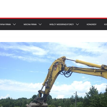
YWNA FIRMA
MOCNA FIRMA
WIELCY MODERNIZATORZY
KONGRESY
KO