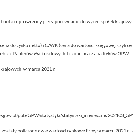
b bardzo uproszczony przez porównaniu do wycen spółek krajowy
ena do zysku netto) i C/WK (cena do wartości księgowej, czyli ce
iełdzie Papierów Wartościowych, liczone przez analityków GPW.
k krajowych w marcu 2021 r.
ww.gpw.pl/pub/GPW/statystyki/statystyki_miesieczne/202103_G
ostały policzone dwie wartości rynkowe firmy w marcu 2021 r. Jed