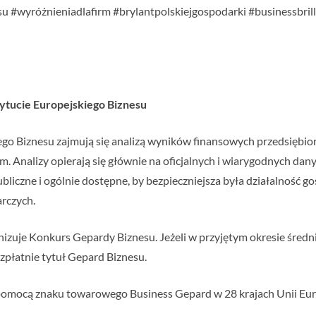
u #wyróżnieniadlafirm #brylantpolskiejgospodarki #businessbril
stytucie Europejskiego Biznesu
iego Biznesu zajmują się analizą wyników finansowych przedsiębior
rm. Analizy opierają się głównie na oficjalnych i wiarygodnych da
liczne i ogólnie dostępne, by bezpieczniejsza była działalność go
rczych.
nizuje Konkurs Gepardy Biznesu. Jeżeli w przyjętym okresie śred
bezpłatnie tytuł Gepard Biznesu.
a pomocą znaku towarowego Business Gepard w 28 krajach Unii Eur