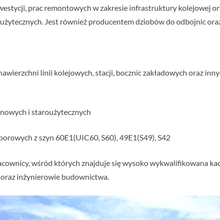
tycji, prac remontowych w zakresie infrastruktury kolejowej or
użytecznych. Jest również producentem dziobów do odbojnic or
awierzchni linii kolejowych, stacji, bocznic zakładowych oraz inn
nowych i staroużytecznych
porowych z szyn 60E1(UIC60, S60), 49E1(S49), S42
cownicy, wśród których znajduje się wysoko wykwalifikowana kadra
oraz inżynierowie budownictwa.