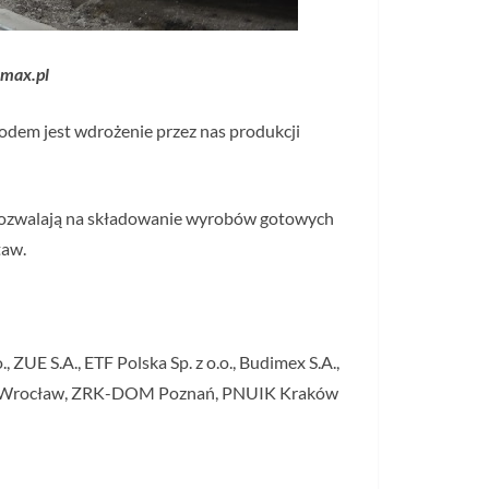
omax.pl
wodem jest wdrożenie przez nas produkcji
pozwalają na składowanie wyrobów gotowych
taw.
, ZUE S.A., ETF Polska Sp. z o.o., Budimex S.A.,
olkom Wrocław, ZRK-DOM Poznań, PNUIK Kraków