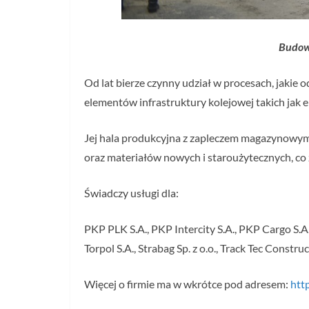
Budowa
Od lat bierze czynny udział w procesach, jakie 
elementów infrastruktury kolejowej takich jak
Jej hala produkcyjna z zapleczem magazynowy
oraz materiałów nowych i staroużytecznych, co 
Świadczy usługi dla:
PKP PLK S.A., PKP Intercity S.A., PKP Cargo S.A.,
Torpol S.A., Strabag Sp. z o.o., Track Tec Co
Więcej o firmie ma w wkrótce pod adresem:
htt