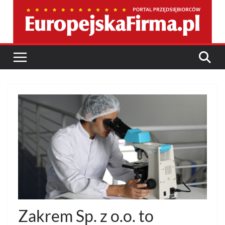
Przejdź
do
treści
Zakrem Sp. z o.o. to