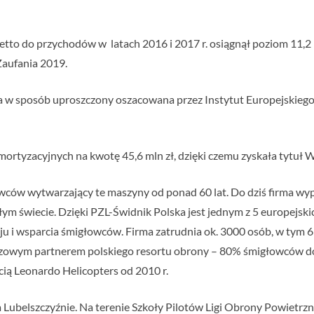
etto do przychodów w latach 2016 i 2017 r. osiągnął poziom 11,2 p
Zaufania 2019.
 w sposób uproszczony oszacowana przez Instytut Europejskiego B
rtyzacyjnych na kwotę 45,6 mln zł, dzięki czemu zyskała tytuł W
owców wytwarzający te maszyny od ponad 60 lat. Do dziś firma w
ym świecie. Dzięki PZL-Świdnik Polska jest jednym z 5 europejski
u i wsparcia śmigłowców. Firma zatrudnia ok. 3000 osób, w tym 6
luczowym partnerem polskiego resortu obrony – 80% śmigłowców 
cią Leonardo Helicopters od 2010 r.
na Lubelszczyźnie. Na terenie Szkoły Pilotów Ligi Obrony Powiet