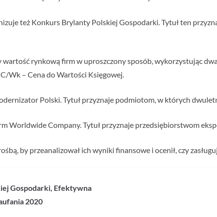
izuje też Konkurs Brylanty Polskiej Gospodarki. Tytuł ten przyz
zy wartość rynkową firm w uproszczony sposób, wykorzystując dw
z C/Wk – Cena do Wartości Księgowej.
dernizator Polski. Tytuł przyznaje podmiotom, w których dwuletni
irm Worldwide Company. Tytuł przyznaje przedsiębiorstwom eks
rośbą, by przeanalizował ich wyniki finansowe i ocenił, czy zasług
skiej Gospodarki, Efektywna
aufania 2020