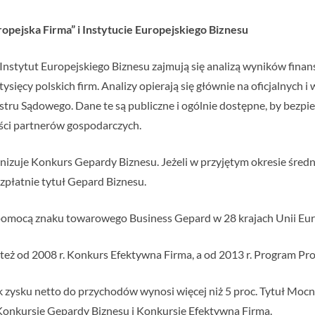
pejska Firma” i Instytucie Europejskiego Biznesu
nstytut Europejskiego Biznesu zajmują się analizą wyników finan
ysięcy polskich firm. Analizy opierają się głównie na oficjalnych
ru Sądowego. Dane te są publiczne i ogólnie dostępne, by bezpie
ści partnerów gospodarczych.
nizuje Konkurs Gepardy Biznesu. Jeżeli w przyjętym okresie śred
bezpłatnie tytuł Gepard Biznesu.
a pomocą znaku towarowego Business Gepard w 28 krajach Unii Eur
 też od 2008 r. Konkurs Efektywna Firma, a od 2013 r. Program 
k zysku netto do przychodów wynosi więcej niż 5 proc. Tytuł Mocn
Konkursie Gepardy Biznesu i Konkursie Efektywna Firma.