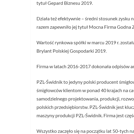
tytuł Gepard Biznesu 2019.
Działa też efektywnie – średni stosunek zysku n
razem zapewniło jej tytuł Mocna Firma Godna 
Wartość rynkowa spółki w marcu 2019 r. została
Brylant Polskiej Gospodarki 2019.
Firma w latach 2016-2017 dokonała odpisów amo
PZL-Świdnik to jedyny polski producent śmigł
śmigłowców klientom w ponad 40 krajach na cał
samodzielnego projektowania, produkcji, rozwoj
polskich przedsiębiorstw. PZL-Świdnik jest k
maszyny produkcji PZL-Świdnik. Firma jest częś
Wszystko zaczęło się na początku lat 50-tych 