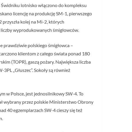
w Świdniku lotnisko włączono do kompleksu
zyskano licencję na produkcję SM-1, pierwszego
przyszła kolej na Mi-2, których
em liczby wyprodukowanych śmigłowców.
nie prawdziwie polskiego śmigłowca –
starczono klientom z całego świata ponad 180
rskim (TOPR), gaszą pożary. Największa liczba
W-3PL „Głuszec”. Sokoły są również
 w Polsce, jest jednosilnikowy SW-4. To
ał wybrany przez polskie Ministerstwo Obrony
ad 40 egzemplarzach SW-4 cieszy się też
n.