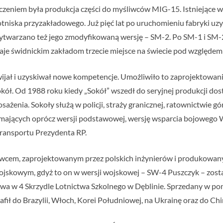
czeniem była produkcja części do myśliwców MIG-15. Istniejące 
 lotniska przyzakładowego. Już pięć lat po uruchomieniu fabryki u
warzano też jego zmodyfikowaną wersję – SM-2. Po SM-1 i SM-2 
je świdnickim zakładom trzecie miejsce na świecie pod względ
zwijał i uzyskiwał nowe kompetencje. Umożliwiło to zaprojektowa
kół. Od 1988 roku kiedy „Sokół” wszedł do seryjnej produkcji do
enia. Sokoły służą w policji, straży granicznej, ratownictwie gó
, mających oprócz wersji podstawowej, wersję wsparcia bojowego 
transportu Prezydenta RP.
wcem, zaprojektowanym przez polskich inżynierów i produkowanym
ojskowym, gdyż to on w wersji wojskowej – SW-4 Puszczyk – zost
 w 4 Skrzydle Lotnictwa Szkolnego w Dęblinie. Sprzedany w pon
fił do Brazylii, Włoch, Korei Południowej, na Ukrainę oraz do Chi