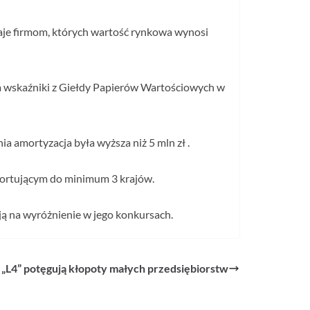
naje firmom, których wartość rynkowa wynosi
a wskaźniki z Giełdy Papierów Wartościowych w
a amortyzacja była wyższa niż 5 mln zł .
portującym do minimum 3 krajów.
ują na wyróżnienie w jego konkursach.
„L4” potęgują kłopoty małych przedsiębiorstw