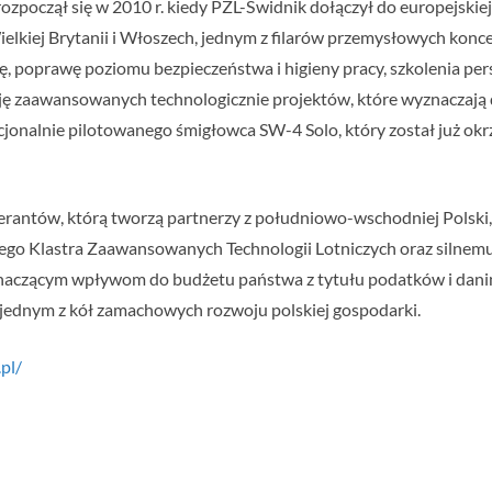
rozpoczął się w 2010 r. kiedy PZL-Świdnik dołączył do europejskie
elkiej Brytanii i Włoszech, jednym z filarów przemysłowych konc
 poprawę poziomu bezpieczeństwa i higieny pracy, szkolenia pers
ację zaawansowanych technologicznie projektów, które wyznaczają
jonalnie pilotowanego śmigłowca SW-4 Solo, który został już okr
perantów, którą tworzą partnerzy z południowo-wschodniej Polski
skiego Klastra Zaawansowanych Technologii Lotniczych oraz siln
 znaczącym wpływom do budżetu państwa z tytułu podatków i dani
z jednym z kół zamachowych rozwoju polskiej gospodarki.
.pl/