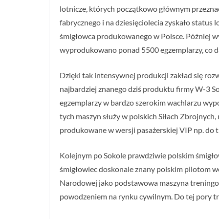
lotnicze, których początkowo głównym przezna
fabrycznego i na dziesięciolecia zyskało status
śmigłowca produkowanego w Polsce. Później wyt
wyprodukowano ponad 5500 egzemplarzy, co da
Dzięki tak intensywnej produkcji zakład się ro
najbardziej znanego dziś produktu firmy W-3 So
egzemplarzy w bardzo szerokim wachlarzu wyposaż
tych maszyn służy w polskich Siłach Zbrojnych
produkowane w wersji pasażerskiej VIP np. do 
Kolejnym po Sokole prawdziwie polskim śmigło
śmigłowiec doskonale znany polskim pilotom w
Narodowej jako podstawowa maszyna treningowa
powodzeniem na rynku cywilnym. Do tej pory tra