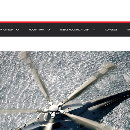
YWNA FIRMA
MOCNA FIRMA
WIELCY MODERNIZATORZY
KONGRESY
KO