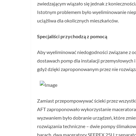
zwiedzającym wiązało się jednak z koniecznośc
Istotnym problemem było wyeliminowanie niepr
uciążliwa dla okolicznych mieszkańców.
Specjaliści przychodzą z pomocą
Aby wyeliminować niedogodności związane z odpr
dostawach pomp dla instalacji przemysłowych i
gdyż dzięki zaproponowanym przez nie rozwiąza
Zamiast przepompowywać ścieki przez wszystkie
AFT zaproponowało wykorzystanie maceratora i
wyzwaniem było dobranie urządzeń, które zmie
rozwiązania techniczne – dwie pompy ślimakow
barach, dwa maceratory SEEPEX 25U z separator