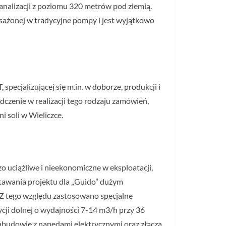
nalizacji z poziomu 320 metrów pod ziemią.
sażonej w tradycyjne pompy i jest wyjątkowo
ecjalizującej się m.in. w doborze, produkcji i
czenie w realizacji tego rodzaju zamówień,
 soli w Wieliczce.
 uciążliwe i nieekonomiczne w eksploatacji,
tawania projektu dla „Guido” dużym
Z tego względu zastosowano specjalne
i dolnej o wydajności 7-14 m3/h przy 36
abudowie z napędami elektrycznymi oraz złącza