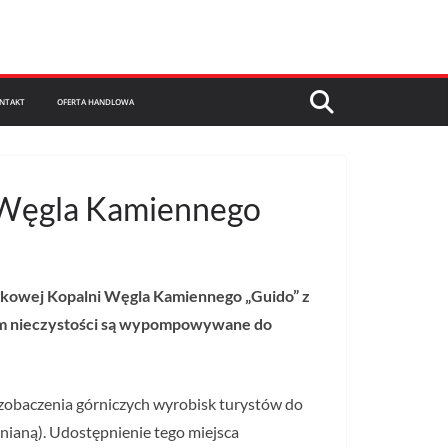
NTAKT
OFERTA HANDLOWA
i Węgla Kamiennego
tkowej Kopalni Węgla Kamiennego „Guido” z
rym nieczystości są wypompowywane do
 zobaczenia górniczych wyrobisk turystów do
lnianą). Udostępnienie tego miejsca