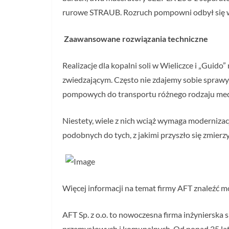
rurowe STRAUB. Rozruch pompowni odbył się w 
Zaawansowane rozwiązania techniczne
Realizacje dla kopalni soli w Wieliczce i „Guid
zwiedzającym. Często nie zdajemy sobie sprawy
pompowych do transportu różnego rodzaju med
Niestety, wiele z nich wciąż wymaga moderniza
podobnych do tych, z jakimi przyszło się zmier
Więcej informacji na temat firmy AFT znaleźć m
AFT Sp. z o.o. to nowoczesna firma inżynierska 
przemysłowych i komunalnych. Od ponad 25 lat 