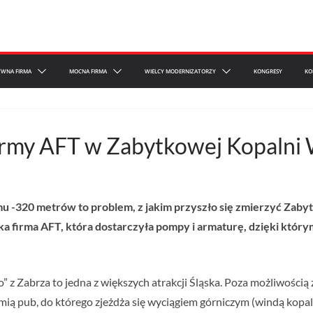
YWNA FIRMA
MOCNA FIRMA
WIELCY MODERNIZATORZY
KONGRESY
KO
firmy AFT w Zabytkowej Kopaln
 -320 metrów to problem, z jakim przyszło się zmierzyć Zaby
a firma AFT, która dostarczyła pompy i armaturę, dzięki któ
 Zabrza to jedna z większych atrakcji Śląska. Poza możliwością
emią pub, do którego zjeżdża się wyciągiem górniczym (windą kopa