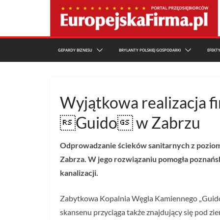
Przejdź
do
treści
GEPARDY BIZNESU
BRYLANTY POLSKIEJ GOSPODARKI
EFEKT
Wyjątkowa realizacja 
Guido w Zabrzu
Odprowadzanie ścieków sanitarnych z poziomu
Zabrza. W jego rozwiązaniu pomogła poznańsk
kanalizacji.
Zabytkowa Kopalnia Węgla Kamiennego „Guido” z
skansenu przyciąga także znajdujący się pod zi