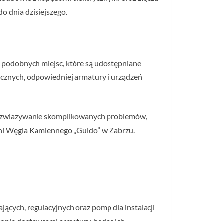
 dnia dzisiejszego.
cej podobnych miejsc, które są udostępniane
icznych, odpowiedniej armatury i urządzeń
t rozwiazywanie skomplikowanych problemów,
alni Węgla Kamiennego „Guido” w Zabrzu.
jących, regulacyjnych oraz pomp dla instalacji
opie dostawcami armatury, będąc ich