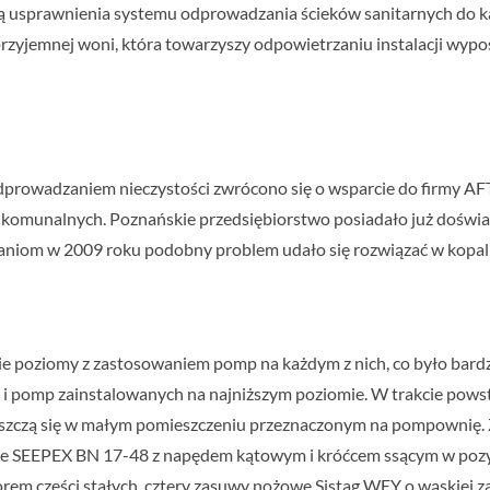
ią usprawnienia systemu odprowadzania ścieków sanitarnych do ka
zyjemnej woni, która towarzyszy odpowietrzaniu instalacji wypo
owadzaniem nieczystości zwrócono się o wsparcie do firmy AFT, sp
 komunalnych. Poznańskie przedsiębiorstwo posiadało już doświad
niom w 2009 roku podobny problem udało się rozwiązać w kopalni
 poziomy z zastosowaniem pomp na każdym z nich, co było bardzo
 pomp zainstalowanych na najniższym poziomie. W trakcie pows
szczą się w małym pomieszczeniu przeznaczonym na pompownię. 
e SEEPEX BN 17-48 z napędem kątowym i króćcem ssącym w pozycj
em części stałych, cztery zasuwy nożowe Sistag WEY o wąskiej z