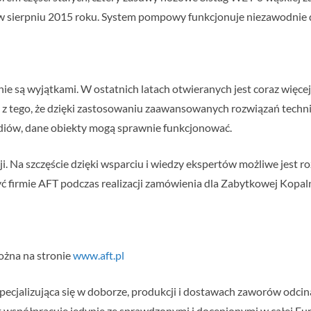
sierpniu 2015 roku. System pompowy funkcjonuje niezawodnie do
o” nie są wyjątkami. W ostatnich latach otwieranych jest coraz wię
 z tego, że dzięki zastosowaniu zaawansowanych rozwiązań techn
iów, dane obiekty mogą sprawnie funkcjonować.
cji. Na szczęście dzięki wsparciu i wiedzy ekspertów możliwe jes
zyć firmie AFT podczas realizacji zamówienia dla Zabytkowej Kop
ożna na stronie
www.aft.pl
specjalizująca się w doborze, produkcji i dostawach zaworów odcina
współpracuje jedynie ze sprawdzonymi i docenionymi w całej Eur