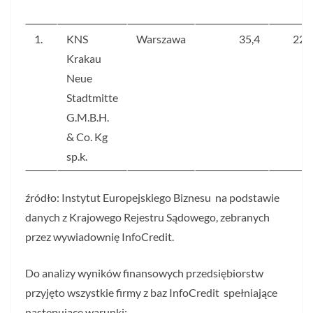
1.
KNS
Warszawa
35,4
224
Krakau
Neue
Stadtmitte
G.M.B.H.
& Co. Kg
sp.k.
źródło: Instytut Europejskiego Biznesu na podstawie
danych z Krajowego Rejestru Sądowego, zebranych
przez wywiadownię InfoCredit.
Do analizy wyników finansowych przedsiębiorstw
przyjęto wszystkie firmy z baz InfoCredit spełniające
następujące warunki: