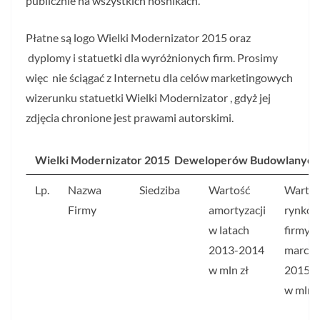
publicznie na wszystkich nośnikach.
Płatne są logo Wielki Modernizator 2015 oraz
dyplomy i statuetki dla wyróżnionych firm. Prosimy
więc nie ściągać z Internetu dla celów marketingowych
wizerunku statuetki Wielki Modernizator , gdyż jej
zdjęcia chronione jest prawami autorskimi.
Wielki Modernizator 2015 Deweloperów Budowlanych
Lp.
Nazwa
Siedziba
Wartość
Wartoś
Firmy
amortyzacji
rynko
w latach
firmy 
2013-2014
marcu
w mln zł
2015 r.
w mln z