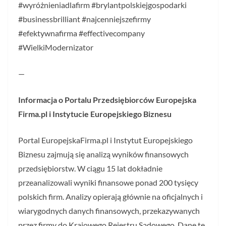
#wyróżnieniadlafirm #brylantpolskiejgospodarki
#businessbrilliant #najcenniejszefirmy
#efektywnafirma #effectivecompany
#WielkiModernizator
—
Informacja o Portalu Przedsiębiorców Europejska
Firma.pl i Instytucie Europejskiego Biznesu
Portal EuropejskaFirma.pl i Instytut Europejskiego
Biznesu zajmują się analizą wyników finansowych
przedsiębiorstw. W ciągu 15 lat dokładnie
przeanalizowali wyniki finansowe ponad 200 tysięcy
polskich firm. Analizy opierają głównie na oficjalnych i
wiarygodnych danych finansowych, przekazywanych
przez firmy do Krajowego Rejestru Sądowego. Dane te