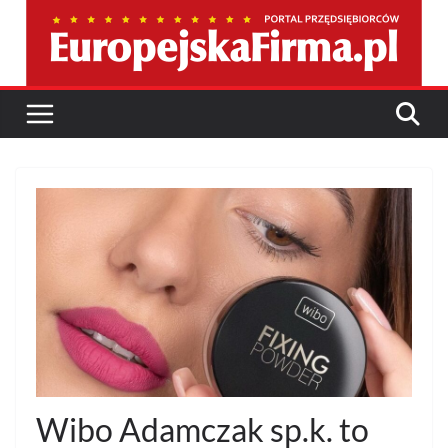
Przejdź
do
treści
Wibo Adamczak sp.k. to