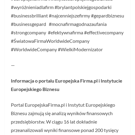
#wyróżnieniadlafirm #brylantpolskiejgospodarki
#businessbrilliant #najcenniejszefirmy #gepardbiznesu
#businessgepard #mocnafirmagodnazaufania
#strongcompany #efektywnafirma #effectivecompany
#ŚwiatowaFirmaWorldwideCompany
#WorldwideCompany #WielkiModernizator
—
Informacja o portalu Europejska Firma.pl i Instytucie
Europejskiego Biznesu
Portal EuropejskaFirma.pl i Instytut Europejskiego
Biznesu zajmują się analizą wyników finansowych
przedsiębiorstw. W ciągu 16 lat dokładnie
przeanalizowali wyniki finansowe ponad 200 tysięcy