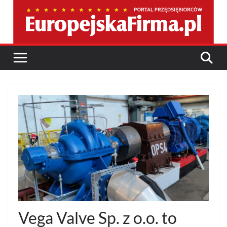
Przejdź
do
treści
Vega Valve Sp. z o.o. to