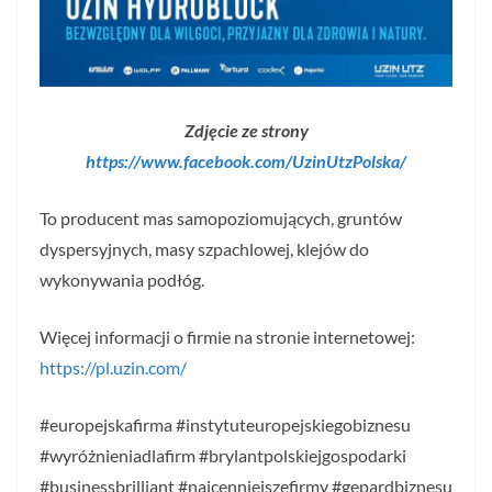
Zdjęcie ze strony
https://www.facebook.com/UzinUtzPolska/
To producent mas samopoziomujących, gruntów
dyspersyjnych, masy szpachlowej, klejów do
wykonywania podłóg.
Więcej informacji o firmie na stronie internetowej:
https://pl.uzin.com/
#europejskafirma #instytuteuropejskiegobiznesu
#wyróżnieniadlafirm #brylantpolskiejgospodarki
#businessbrilliant #najcenniejszefirmy #gepardbiznesu