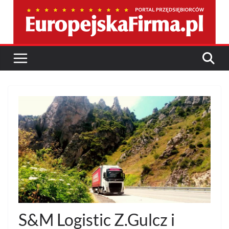
Przejdź
do
treści
S&M Logistic Z.Gulcz i