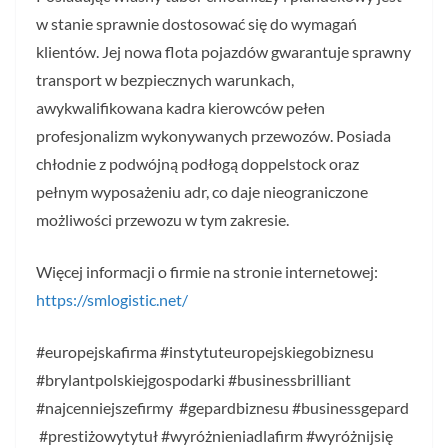
w stanie sprawnie dostosować się do wymagań
klientów. Jej nowa flota pojazdów gwarantuje sprawny
transport w bezpiecznych warunkach,
awykwalifikowana kadra kierowców pełen
profesjonalizm wykonywanych przewozów. Posiada
chłodnie z podwójną podłogą doppelstock oraz
pełnym wyposażeniu adr, co daje nieograniczone
możliwości przewozu w tym zakresie.
Więcej informacji o firmie na stronie internetowej:
https://smlogistic.net/
#europejskafirma #instytuteuropejskiegobiznesu
#brylantpolskiejgospodarki #businessbrilliant
#najcenniejszefirmy #gepardbiznesu #businessgepard
#prestiżowytytuł #wyróżnieniadlafirm #wyróżnijsię