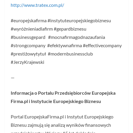
http://www.tratex.com.pl/
#europejskafirma #instytuteuropejskiegobiznesu
#wyróżnieniadlafirm #gepardbiznesu
#businessgepard #mocnafirmagodnazaufania
#strongcompany #efektywnafirma #effectivecompany
#prestiżowytytuł #modernbusinessclub
#JerzyKrajewski
—
Informacja o Portalu Przedsiębiorców Europejska
Firma.pl i Instytucie Europejskiego Biznesu
Portal EuropejskaFirma.pl i Instytut Europejskiego
Biznesu zajmują się analizą wyników finansowych