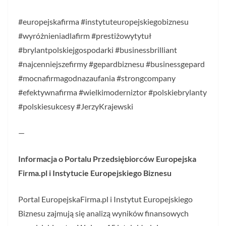
#europejskafirma #instytuteuropejskiegobiznesu
#wyróżnieniadlafirm #prestiżowytytuł
#brylantpolskiejgospodarki #businessbrilliant
#najcenniejszefirmy #gepardbiznesu #businessgepard
#mocnafirmagodnazaufania #strongcompany
#efektywnafirma #wielkimoderniztor #polskiebrylanty
#polskiesukcesy #JerzyKrajewski
—
Informacja o Portalu Przedsiębiorców Europejska
Firma.pl i Instytucie Europejskiego Biznesu
Portal EuropejskaFirma.pl i Instytut Europejskiego
Biznesu zajmują się analizą wyników finansowych