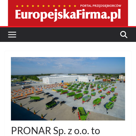
Przejdź
do
treści
PRONAR Sp. z o.o. to