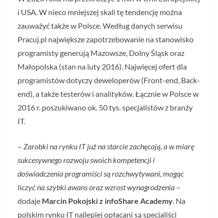
i USA. W nieco mniejszej skali tę tendencję można
zauważyć także w Polsce. Według danych serwisu
Pracuj.pl największe zapotrzebowanie na stanowisko
programisty generują Mazowsze, Dolny Śląsk oraz
Małopolska (stan na luty 2016). Najwięcej ofert dla
programistów dotyczy deweloperów (Front-end, Back-
end), a także testerów i analityków. Łącznie w Polsce w
2016 r. poszukiwano ok. 50 tys. specjalistów z branży
IT.
–
Zarobki na rynku IT już na starcie zachęcają, a w miarę
sukcesywnego rozwoju swoich kompetencji i
doświadczenia programiści są rozchwytywani, mogąc
liczyć na szybki awans oraz wzrost wynagrodzenia
–
dodaje
Marcin Pokojski z infoShare Academy
. Na
polskim rynku IT najlepiej opłacani są specjaliści