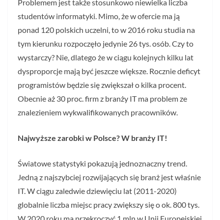
Problemem jest także stosunkowo niewielka liczba
studentów informatyki. Mimo, że w ofercie ma ją
ponad 120 polskich uczelni, to w 2016 roku studia na
tym kierunku rozpoczęło jedynie 26 tys. osób. Czy to
wystarczy? Nie, dlatego że w ciągu kolejnych kilku lat
dysproporcje mają być jeszcze większe. Rocznie deficyt
programistów będzie się zwiększał o kilka procent.
Obecnie aż 30 proc. firm z branży IT ma problem ze
znalezieniem wykwalifikowanych pracowników.
Najwyższe zarobki w Polsce? W branży IT!
Światowe statystyki pokazują jednoznaczny trend.
Jedną z najszybciej rozwijających się branż jest właśnie
IT. W ciągu zaledwie dziewięciu lat (2011-2020)
globalnie liczba miejsc pracy zwiększy się o ok. 800 tys.
W 2020 roku ma przekroczyć 1 mln w Unii Europejskiej