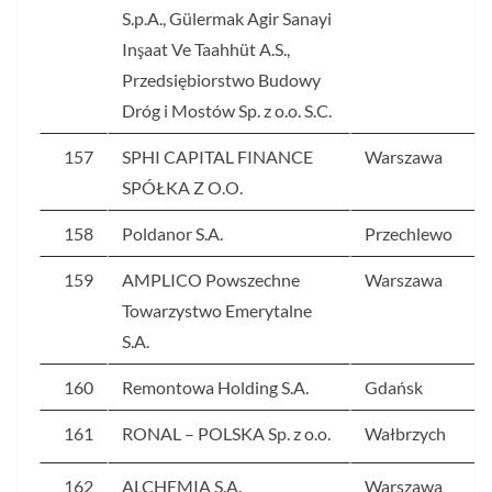
S.p.A., Gülermak Agir Sanayi
Inşaat Ve Taahhüt A.S.,
Przedsiębiorstwo Budowy
Dróg i Mostów Sp. z o.o. S.C.
157
SPHI CAPITAL FINANCE
Warszawa
SPÓŁKA Z O.O.
158
Poldanor S.A.
Przechlewo
159
AMPLICO Powszechne
Warszawa
Towarzystwo Emerytalne
S.A.
160
Remontowa Holding S.A.
Gdańsk
161
RONAL – POLSKA Sp. z o.o.
Wałbrzych
162
ALCHEMIA S.A.
Warszawa