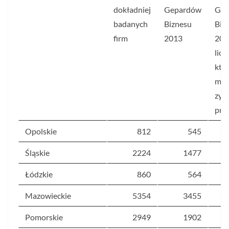
dokładniej
Gepardów
Gep
badanych
Biznesu
Biz
firm
2013
201
licz
któ
mia
zysk
proc
Opolskie
812
545
Śląskie
2224
1477
Łódzkie
860
564
Mazowieckie
5354
3455
Pomorskie
2949
1902