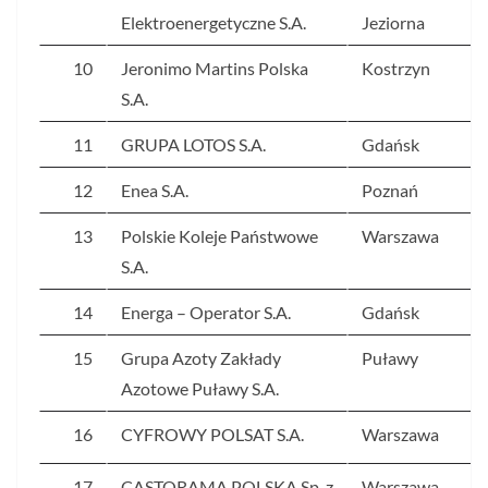
Elektroenergetyczne S.A.
Jeziorna
10
Jeronimo Martins Polska
Kostrzyn
S.A.
11
GRUPA LOTOS S.A.
Gdańsk
12
Enea S.A.
Poznań
13
Polskie Koleje Państwowe
Warszawa
S.A.
14
Energa – Operator S.A.
Gdańsk
15
Grupa Azoty Zakłady
Puławy
Azotowe Puławy S.A.
16
CYFROWY POLSAT S.A.
Warszawa
17
CASTORAMA POLSKA Sp. z
Warszawa