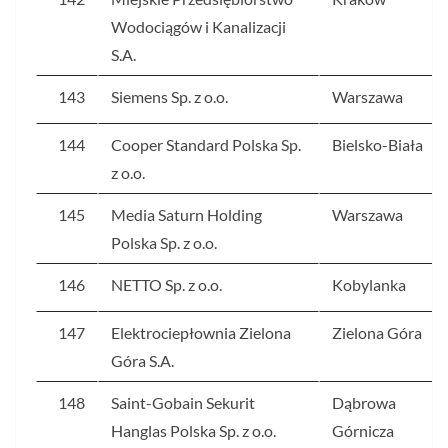
Wodociągów i Kanalizacji
S.A.
143
Siemens Sp. z o.o.
Warszawa
144
Cooper Standard Polska Sp.
Bielsko-Biała
z o.o.
145
Media Saturn Holding
Warszawa
Polska Sp. z o.o.
146
NETTO Sp. z o.o.
Kobylanka
147
Elektrociepłownia Zielona
Zielona Góra
Góra S.A.
148
Saint-Gobain Sekurit
Dąbrowa
Hanglas Polska Sp. z o.o.
Górnicza