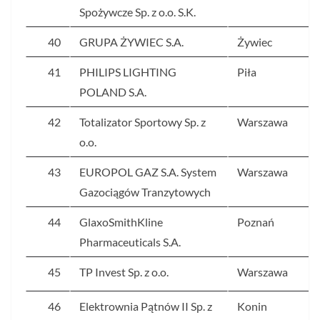
Spożywcze Sp. z o.o. S.K.
40
GRUPA ŻYWIEC S.A.
Żywiec
41
PHILIPS LIGHTING
Piła
POLAND S.A.
42
Totalizator Sportowy Sp. z
Warszawa
o.o.
43
EUROPOL GAZ S.A. System
Warszawa
Gazociągów Tranzytowych
44
GlaxoSmithKline
Poznań
Pharmaceuticals S.A.
45
TP Invest Sp. z o.o.
Warszawa
46
Elektrownia Pątnów II Sp. z
Konin