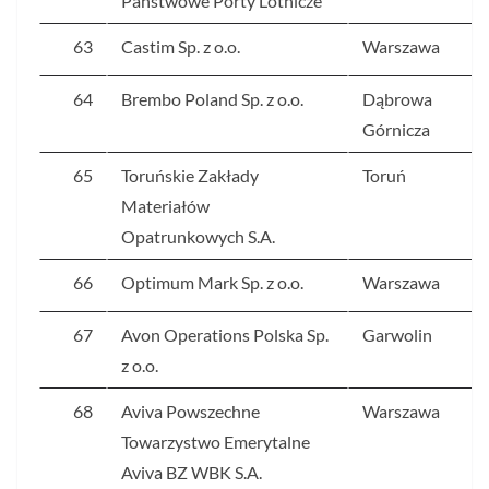
Państwowe Porty Lotnicze
63
Castim Sp. z o.o.
Warszawa
64
Brembo Poland Sp. z o.o.
Dąbrowa
Górnicza
65
Toruńskie Zakłady
Toruń
Materiałów
Opatrunkowych S.A.
66
Optimum Mark Sp. z o.o.
Warszawa
67
Avon Operations Polska Sp.
Garwolin
z o.o.
68
Aviva Powszechne
Warszawa
Towarzystwo Emerytalne
Aviva BZ WBK S.A.