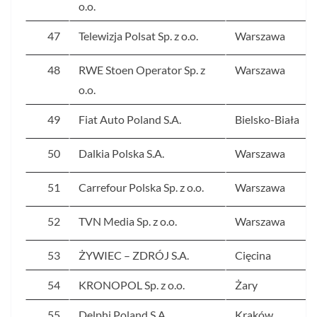
o.o.
47
Telewizja Polsat Sp. z o.o.
Warszawa
48
RWE Stoen Operator Sp. z
Warszawa
o.o.
49
Fiat Auto Poland S.A.
Bielsko-Biała
50
Dalkia Polska S.A.
Warszawa
51
Carrefour Polska Sp. z o.o.
Warszawa
52
TVN Media Sp. z o.o.
Warszawa
53
ŻYWIEC – ZDRÓJ S.A.
Cięcina
54
KRONOPOL Sp. z o.o.
Żary
55
Delphi Poland S.A.
Kraków