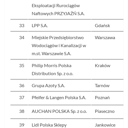
Eksploatacji Rurociągów
Naftowych PRZYJAŹŃ S.A.
33
LPP S.A.
Gdańsk
34
Miejskie Przedsiębiorstwo
Warszawa
Wodociągów i Kanalizacji w
m.st. Warszawie S.A.
35
Philip Morris Polska
Kraków
Distribution Sp. z o.o.
36
Grupa Azoty S.A.
Tarnów
37
Pfeifer & Langen Polska S.A.
Poznań
38
AUCHAN POLSKA Sp. z o.o.
Piaseczno
39
Lidl Polska Sklepy
Jankowice