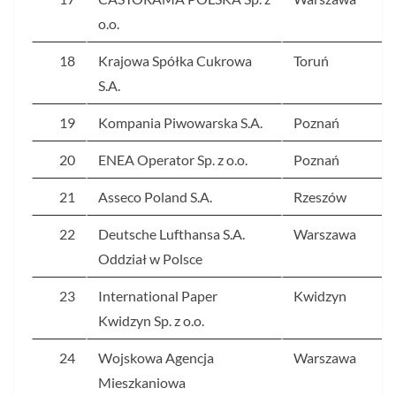
o.o.
18
Krajowa Spółka Cukrowa
Toruń
S.A.
19
Kompania Piwowarska S.A.
Poznań
20
ENEA Operator Sp. z o.o.
Poznań
21
Asseco Poland S.A.
Rzeszów
22
Deutsche Lufthansa S.A.
Warszawa
Oddział w Polsce
23
International Paper
Kwidzyn
Kwidzyn Sp. z o.o.
24
Wojskowa Agencja
Warszawa
Mieszkaniowa