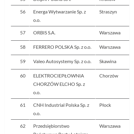
56
Energa Wytwarzanie Sp. z
Straszyn
o.o.
57
ORBIS S.A.
Warszawa
58
FERRERO POLSKA Sp. z o.o.
Warszawa
59
Valeo Autosystemy Sp. z o.o.
Skawina
60
ELEKTROCIEPŁOWNIA
Chorzów
CHORZÓW ELCHO Sp. z
o.o.
61
CNH Industrial Polska Sp. z
Płock
o.o.
62
Przedsiębiorstwo
Warszawa