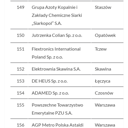
149
Grupa Azoty Kopalnie i
Staszów
Zakłady Chemiczne Siarki
„Siarkopol” S.A.
150
Jutrzenka Colian Sp. z o.o.
Opatówek
151
Flextronics International
Tczew
Poland Sp. z o.o.
152
Elektrownia Skawina S.A.
Skawina
153
DE HEUS Sp. z o.o.
Łęczyca
154
ADAMED Sp. z o.o.
Czosnów
155
Powszechne Towarzystwo
Warszawa
Emerytalne PZU S.A.
156
AGP Metro Polska Astaldi
Warszawa