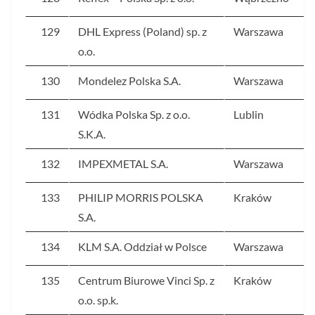
129
DHL Express (Poland) sp. z
Warszawa
o.o.
130
Mondelez Polska S.A.
Warszawa
131
Wódka Polska Sp. z o.o.
Lublin
S.K.A.
132
IMPEXMETAL S.A.
Warszawa
133
PHILIP MORRIS POLSKA
Kraków
S.A.
134
KLM S.A. Oddział w Polsce
Warszawa
135
Centrum Biurowe Vinci Sp. z
Kraków
o.o. sp.k.