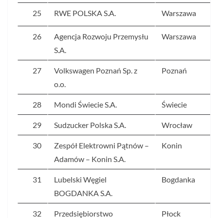
25
RWE POLSKA S.A.
Warszawa
26
Agencja Rozwoju Przemysłu
Warszawa
S.A.
27
Volkswagen Poznań Sp. z
Poznań
o.o.
28
Mondi Świecie S.A.
Świecie
29
Sudzucker Polska S.A.
Wrocław
30
Zespół Elektrowni Pątnów –
Konin
Adamów – Konin S.A.
31
Lubelski Węgiel
Bogdanka
BOGDANKA S.A.
32
Przedsiębiorstwo
Płock