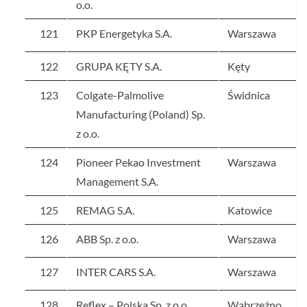
o.o.
121
PKP Energetyka S.A.
Warszawa
122
GRUPA KĘTY S.A.
Kęty
123
Colgate-Palmolive
Świdnica
Manufacturing (Poland) Sp.
z o.o.
124
Pioneer Pekao Investment
Warszawa
Management S.A.
125
REMAG S.A.
Katowice
126
ABB Sp. z o.o.
Warszawa
127
INTER CARS S.A.
Warszawa
128
Reflex – Polska Sp. z o.o.
Wąbrzeźno