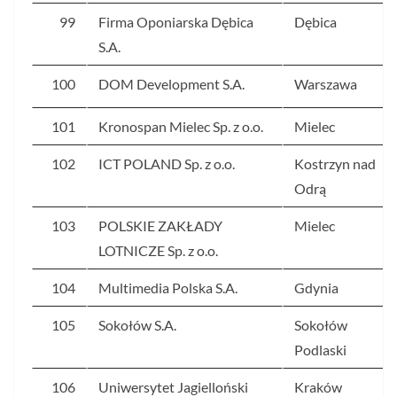
99
Firma Oponiarska Dębica
Dębica
S.A.
100
DOM Development S.A.
Warszawa
101
Kronospan Mielec Sp. z o.o.
Mielec
102
ICT POLAND Sp. z o.o.
Kostrzyn nad
Odrą
103
POLSKIE ZAKŁADY
Mielec
LOTNICZE Sp. z o.o.
104
Multimedia Polska S.A.
Gdynia
105
Sokołów S.A.
Sokołów
Podlaski
106
Uniwersytet Jagielloński
Kraków