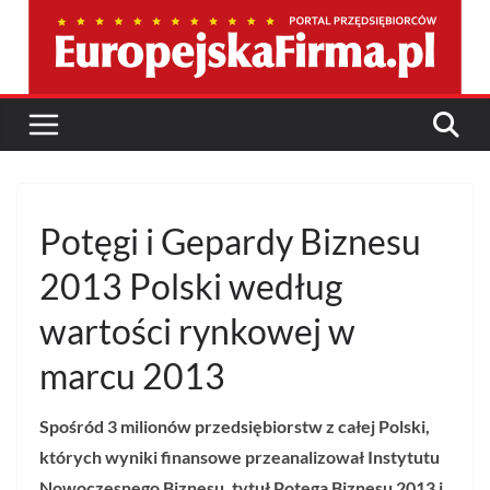
Przejdź
do
treści
Potęgi i Gepardy Biznesu
2013 Polski według
wartości rynkowej w
marcu 2013
Spośród 3 milionów przedsiębiorstw z całej Polski,
których wyniki finansowe przeanalizował Instytutu
Nowoczesnego Biznesu, tytuł Potęga Biznesu 2013 i