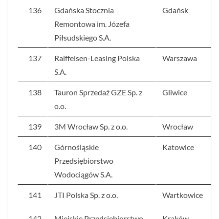
136
Gdańska Stocznia
Gdańsk
Remontowa im. Józefa
Piłsudskiego S.A.
137
Raiffeisen-Leasing Polska
Warszawa
S.A.
138
Tauron Sprzedaż GZE Sp. z
Gliwice
o.o.
139
3M Wrocław Sp. z o.o.
Wrocław
140
Górnośląskie
Katowice
Przedsiębiorstwo
Wodociągów S.A.
141
JTI Polska Sp. z o.o.
Wartkowice
142
Miejskie Przedsiębiorstwo
Kraków