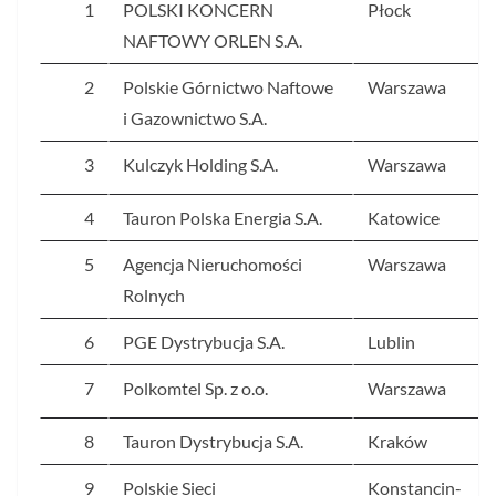
1
POLSKI KONCERN
Płock
NAFTOWY ORLEN S.A.
2
Polskie Górnictwo Naftowe
Warszawa
i Gazownictwo S.A.
3
Kulczyk Holding S.A.
Warszawa
4
Tauron Polska Energia S.A.
Katowice
5
Agencja Nieruchomości
Warszawa
Rolnych
6
PGE Dystrybucja S.A.
Lublin
7
Polkomtel Sp. z o.o.
Warszawa
8
Tauron Dystrybucja S.A.
Kraków
9
Polskie Sieci
Konstancin-