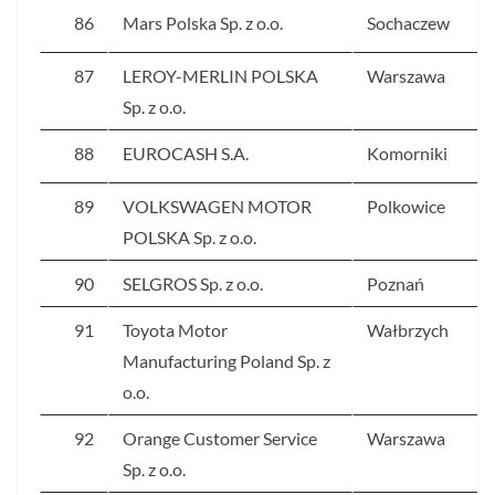
86
Mars Polska Sp. z o.o.
Sochaczew
87
LEROY-MERLIN POLSKA
Warszawa
Sp. z o.o.
88
EUROCASH S.A.
Komorniki
89
VOLKSWAGEN MOTOR
Polkowice
POLSKA Sp. z o.o.
90
SELGROS Sp. z o.o.
Poznań
91
Toyota Motor
Wałbrzych
Manufacturing Poland Sp. z
o.o.
92
Orange Customer Service
Warszawa
Sp. z o.o.