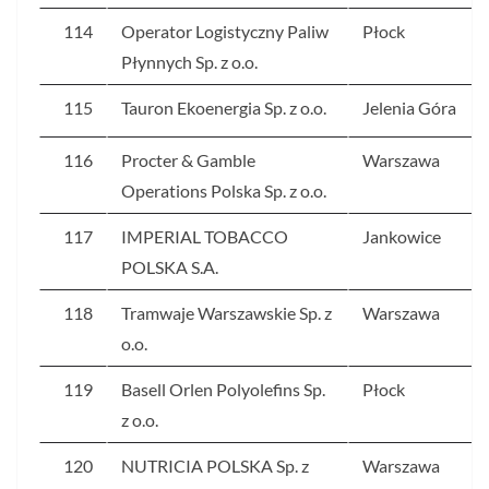
114
Operator Logistyczny Paliw
Płock
Płynnych Sp. z o.o.
115
Tauron Ekoenergia Sp. z o.o.
Jelenia Góra
116
Procter & Gamble
Warszawa
Operations Polska Sp. z o.o.
117
IMPERIAL TOBACCO
Jankowice
POLSKA S.A.
118
Tramwaje Warszawskie Sp. z
Warszawa
o.o.
119
Basell Orlen Polyolefins Sp.
Płock
z o.o.
120
NUTRICIA POLSKA Sp. z
Warszawa