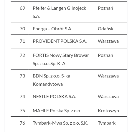
69
Pfeifer & Langen Glinojeck
Poznań
S.A.
70
Energa – Obrót S.A.
Gdańsk
71
PROVIDENT POLSKA S.A.
Warszawa
72
FORTIS Nowy Stary Browar
Poznań
Sp. z o.o. Sp. K-A
73
BDN Sp. z o.o. S-ka
Warszawa
Komandytowa
74
NESTLE POLSKA S.A.
Warszawa
75
MAHLE Polska Sp. z o.o.
Krotoszyn
76
Tymbark-Mws Sp. z o.o. S.K.
Tymbark