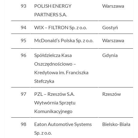
93
POLISH ENERGY
Warszawa
PARTNERS S.A.
94
WIX – FILTRON Sp. z o.o.
Gostyń
95
McDonald’s Polska Sp. z o.o.
Warszawa
96
Spółdzielcza Kasa
Gdynia
Oszczędnościowo –
Kredytowa im. Franciszka
Stefczyka
97
PZL – Rzeszów S.A.
Rzeszów
Wytwórnia Sprzętu
Komunikacyjnego
98
Eaton Automotive Systems
Bielsko-Biała
Sp. z o.o.