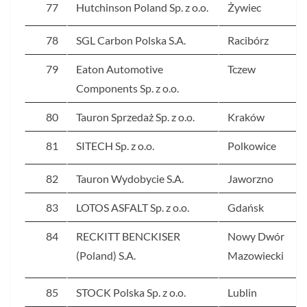
77
Hutchinson Poland Sp. z o.o.
Żywiec
78
SGL Carbon Polska S.A.
Racibórz
79
Eaton Automotive
Tczew
Components Sp. z o.o.
80
Tauron Sprzedaż Sp. z o.o.
Kraków
81
SITECH Sp. z o.o.
Polkowice
82
Tauron Wydobycie S.A.
Jaworzno
83
LOTOS ASFALT Sp. z o.o.
Gdańsk
84
RECKITT BENCKISER
Nowy Dwór
(Poland) S.A.
Mazowiecki
85
STOCK Polska Sp. z o.o.
Lublin