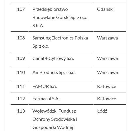
107
Przedsiębiorstwo
Gdańsk
Budowlane Górski Sp. z o.o.
S.K.A.
108
Samsung Electronics Polska
Warszawa
Sp. z o.o.
109
Canal + Cyfrowy S.A.
Warszawa
110
Air Products Sp. z o.o.
Warszawa
111
FAMUR S.A.
Katowice
112
Farmacol S.A.
Katowice
113
Wojewódzki Fundusz
Łódź
Ochrony Środowiska i
Gospodarki Wodnej