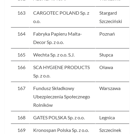
163
CARGOTEC POLAND Sp. z
Stargard
o.o.
Szczeciński
164
Fabryka Papieru Malta-
Poznań
Decor Sp. z o.o.
165
Wechta Sp. z o.o. S.J.
Słupca
166
SCA HYGIENE PRODUCTS
Oława
Sp. z o.o.
167
Fundusz Składkowy
Warszawa
Ubezpieczenia Społecznego
Rolników
168
GATES POLSKA Sp. z o.o.
Legnica
169
Kronospan Polska Sp. z o.o.
Szczecinek