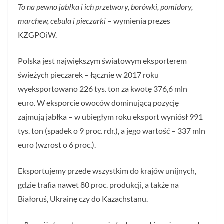
To na pewno jabłka i ich przetwory, borówki, pomidory,
marchew, cebula i pieczarki
– wymienia prezes
KZGPOiW.
Polska jest największym światowym eksporterem
świeżych pieczarek – łącznie w 2017 roku
wyeksportowano 226 tys. ton za kwotę 376,6 mln
euro. W eksporcie owoców dominującą pozycję
zajmują jabłka – w ubiegłym roku eksport wyniósł 991
tys. ton (spadek o 9 proc. rdr.), a jego wartość – 337 mln
euro (wzrost o 6 proc.).
Eksportujemy przede wszystkim do krajów unijnych,
gdzie trafia nawet 80 proc. produkcji, a także na
Białoruś, Ukrainę czy do Kazachstanu.