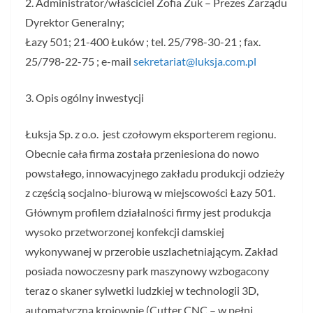
2. Administrator/właściciel Zofia Żuk – Prezes Zarządu
Dyrektor Generalny;
Łazy 501; 21-400 Łuków ; tel. 25/798-30-21 ; fax.
25/798-22-75 ; e-mail
sekretariat@luksja.com.pl
3. Opis ogólny inwestycji
Łuksja Sp. z o.o. jest czołowym eksporterem regionu.
Obecnie cała firma została przeniesiona do nowo
powstałego, innowacyjnego zakładu produkcji odzieży
z częścią socjalno-biurową w miejscowości Łazy 501.
Głównym profilem działalności firmy jest produkcja
wysoko przetworzonej konfekcji damskiej
wykonywanej w przerobie uszlachetniającym. Zakład
posiada nowoczesny park maszynowy wzbogacony
teraz o skaner sylwetki ludzkiej w technologii 3D,
automatyczną krojownię (Cutter CNC – w pełni