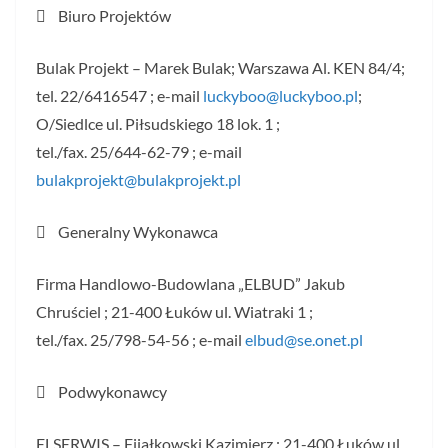
 Biuro Projektów
Bulak Projekt – Marek Bulak; Warszawa Al. KEN 84/4;
tel. 22/6416547 ; e-mail
luckyboo@luckyboo.pl
;
O/Siedlce ul. Piłsudskiego 18 lok. 1 ;
tel./fax. 25/644-62-79 ; e-mail
bulakprojekt@bulakprojekt.pl
 Generalny Wykonawca
Firma Handlowo-Budowlana „ELBUD” Jakub
Chruściel ; 21-400 Łuków ul. Wiatraki 1 ;
tel./fax. 25/798-54-56 ; e-mail
elbud@se.onet.pl
 Podwykonawcy
ELSERWIS – Fijałkowski Kazimierz ; 21-400 Łuków ul.