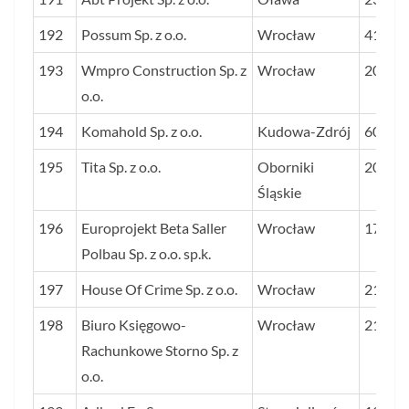
192
Possum Sp. z o.o.
Wrocław
41
193
Wmpro Construction Sp. z
Wrocław
20
o.o.
194
Komahold Sp. z o.o.
Kudowa-Zdrój
60
195
Tita Sp. z o.o.
Oborniki
20
Śląskie
196
Europrojekt Beta Saller
Wrocław
17
Polbau Sp. z o.o. sp.k.
197
House Of Crime Sp. z o.o.
Wrocław
21
198
Biuro Księgowo-
Wrocław
21
Rachunkowe Storno Sp. z
o.o.