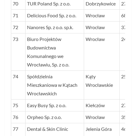
70
TUR Poland Sp. z o.o.
Dobrzykowice
27
71
Delicious Food Sp. z o.o.
Wrocław
68
72
Nanores Sp. z o.o. sp.k.
Wrocław
37
73
Biuro Projektów
Wrocław
24
Budownictwa
Komunalnego we
Wrocławiu, Sp. z o.o.
74
Spółdzielnia
Kąty
25
Mieszkaniowa w Kątach
Wrocławskie
Wrocławskich
75
Easy Busy Sp. z o.o.
Kiełczów
27
76
Orpheo Sp. z o.o.
Wrocław
35
77
Dental & Skin Clinic
Jelenia Góra
46