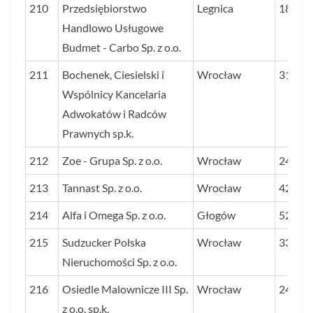
210
Przedsiębiorstwo
Legnica
18
Handlowo Usługowe
Budmet - Carbo Sp. z o.o.
211
Bochenek, Ciesielski i
Wrocław
31
Wspólnicy Kancelaria
Adwokatów i Radców
Prawnych sp.k.
212
Zoe - Grupa Sp. z o.o.
Wrocław
24
213
Tannast Sp. z o.o.
Wrocław
42
214
Alfa i Omega Sp. z o.o.
Głogów
52
215
Sudzucker Polska
Wrocław
3314
Nieruchomości Sp. z o.o.
216
Osiedle Malownicze III Sp.
Wrocław
24
z o.o. sp.k.