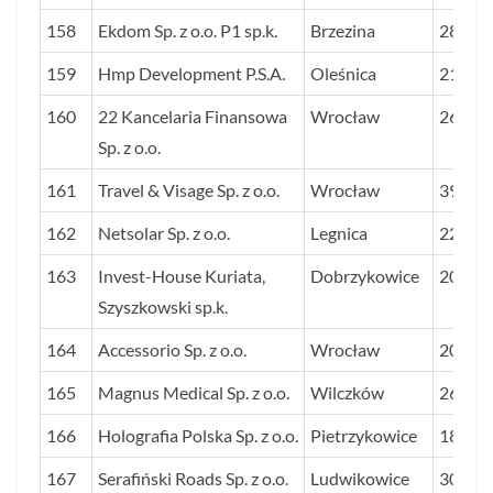
158
Ekdom Sp. z o.o. P1 sp.k.
Brzezina
28
159
Hmp Development P.S.A.
Oleśnica
21
160
22 Kancelaria Finansowa
Wrocław
26
Sp. z o.o.
161
Travel & Visage Sp. z o.o.
Wrocław
39
162
Netsolar Sp. z o.o.
Legnica
22
163
Invest-House Kuriata,
Dobrzykowice
20
Szyszkowski sp.k.
164
Accessorio Sp. z o.o.
Wrocław
20
165
Magnus Medical Sp. z o.o.
Wilczków
26
166
Holografia Polska Sp. z o.o.
Pietrzykowice
18
167
Serafiński Roads Sp. z o.o.
Ludwikowice
30