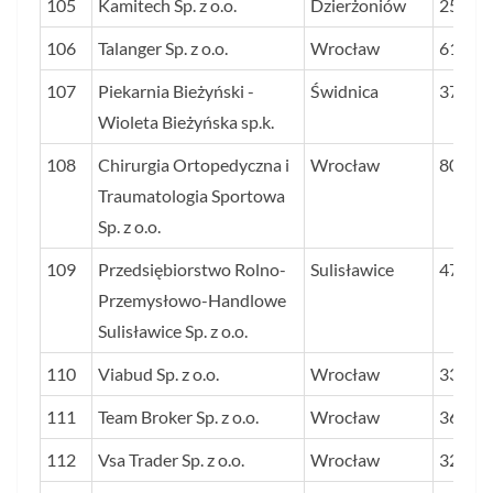
105
Kamitech Sp. z o.o.
Dzierżoniów
25
106
Talanger Sp. z o.o.
Wrocław
61
107
Piekarnia Bieżyński -
Świdnica
37
Wioleta Bieżyńska sp.k.
108
Chirurgia Ortopedyczna i
Wrocław
80
Traumatologia Sportowa
Sp. z o.o.
109
Przedsiębiorstwo Rolno-
Sulisławice
47
Przemysłowo-Handlowe
Sulisławice Sp. z o.o.
110
Viabud Sp. z o.o.
Wrocław
33
111
Team Broker Sp. z o.o.
Wrocław
36
112
Vsa Trader Sp. z o.o.
Wrocław
32