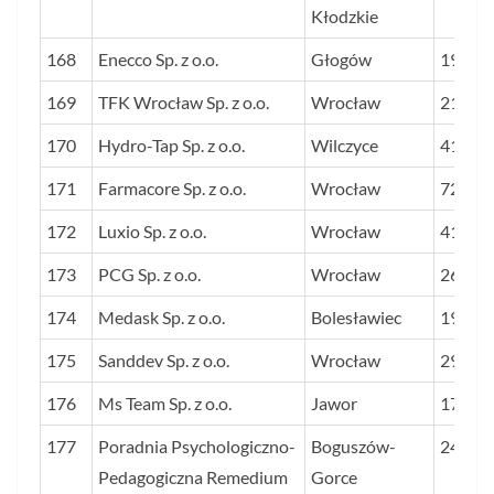
Kłodzkie
168
Enecco Sp. z o.o.
Głogów
19
169
TFK Wrocław Sp. z o.o.
Wrocław
21
170
Hydro-Tap Sp. z o.o.
Wilczyce
41
171
Farmacore Sp. z o.o.
Wrocław
72
172
Luxio Sp. z o.o.
Wrocław
41
173
PCG Sp. z o.o.
Wrocław
26
174
Medask Sp. z o.o.
Bolesławiec
19
175
Sanddev Sp. z o.o.
Wrocław
29
176
Ms Team Sp. z o.o.
Jawor
17
177
Poradnia Psychologiczno-
Boguszów-
24
Pedagogiczna Remedium
Gorce