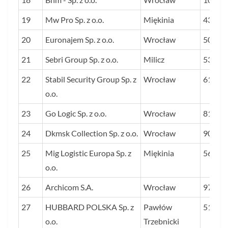
19
Mw Pro Sp. z o.o.
Miękinia
43
20
Euronajem Sp. z o.o.
Wrocław
50
21
Sebri Group Sp. z o.o.
Milicz
53
22
Stabil Security Group Sp. z
Wrocław
61
o.o.
23
Go Logic Sp. z o.o.
Wrocław
81
24
Dkmsk Collection Sp. z o.o.
Wrocław
90
25
Mig Logistic Europa Sp. z
Miękinia
56
o.o.
26
Archicom S.A.
Wrocław
97
27
HUBBARD POLSKA Sp. z
Pawłów
51
o.o.
Trzebnicki