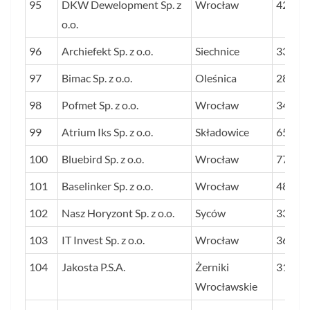
95
DKW Dewelopment Sp. z
Wrocław
42
o.o.
96
Archiefekt Sp. z o.o.
Siechnice
33
97
Bimac Sp. z o.o.
Oleśnica
28
98
Pofmet Sp. z o.o.
Wrocław
34
99
Atrium Iks Sp. z o.o.
Składowice
65
100
Bluebird Sp. z o.o.
Wrocław
77
101
Baselinker Sp. z o.o.
Wrocław
48
102
Nasz Horyzont Sp. z o.o.
Syców
33
103
IT Invest Sp. z o.o.
Wrocław
36
104
Jakosta P.S.A.
Żerniki
31
Wrocławskie