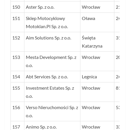
150
Aster Sp. z o.o.
Wrocław
21
151
Sklep Motocyklowy
Oława
24
Motoklan.Pl Sp. z o.o.
152
Aim Solutions Sp. z o.o.
Święta
31
Katarzyna
153
Mesta Development Sp. z
Wrocław
20
o.o.
154
Abt Services Sp. z o.o.
Legnica
24
155
Investment Estates Sp. z
Wrocław
81
o.o.
156
Verso Nieruchomości Sp. z
Wrocław
53
o.o.
157
Animo Sp. z o.o.
Wrocław
33