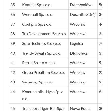
35
Kontakt Sp. z o.o.
Dzierżoniów
50
36
Werona8 Sp. z o.o.
Duszniki-Zdrój
34
37
Cookpro Sp. z o.o.
Wrocław
46
38
Tru Development Sp. z o.o.
Wrocław
34
39
Solar Technics Sp. z o.o.
Legnica
74
40
Trendy Świata Sp. z o.o.
Długołęka
37
41
Recult Sp. z o.o. sp.k.
Wrocław
52
42
Grupa Proaltum Sp. z o.o.
Wrocław
227
43
Systemeg Sp. z o.o.
Wrocław
35
44
Komunalnik - Nysa Sp. z
Wrocław
61
o.o.
45
Transport Tiger-Bus Sp. z
Nowa Ruda
30