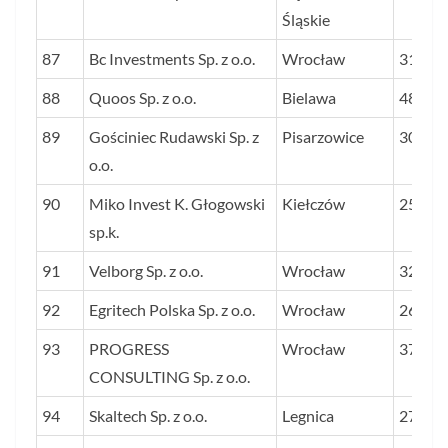
Śląskie
87
Bc Investments Sp. z o.o.
Wrocław
31
88
Quoos Sp. z o.o.
Bielawa
48
89
Gościniec Rudawski Sp. z
Pisarzowice
30
o.o.
90
Miko Invest K. Głogowski
Kiełczów
25
sp.k.
91
Velborg Sp. z o.o.
Wrocław
32
92
Egritech Polska Sp. z o.o.
Wrocław
26
93
PROGRESS
Wrocław
37
CONSULTING Sp. z o.o.
94
Skaltech Sp. z o.o.
Legnica
27