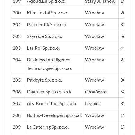
199
Adbud.Eu Sp. z o.o.
Stary Julianów
19
200
Klim-Instal Sp. z o.o.
Wrocław
20
201
Partner Pk Sp. z o.o.
Wrocław
39
202
Skycode Sp. z o.o.
Wrocław
56
203
Las Pol Sp. z o.o.
Wrocław
43
204
Business Intelligence
Wrocław
21
Technologies Sp. z o.o.
205
Paxbyte Sp. z o.o.
Wrocław
30
206
Dagtech Sp. z o.o. sp.k.
Głogówko
58
207
Ats-Konsulting Sp. z o.o.
Legnica
39
208
Budus-Developer Sp. z o.o.
Wrocław
19
209
La Catering Sp. z o.o.
Wrocław
17