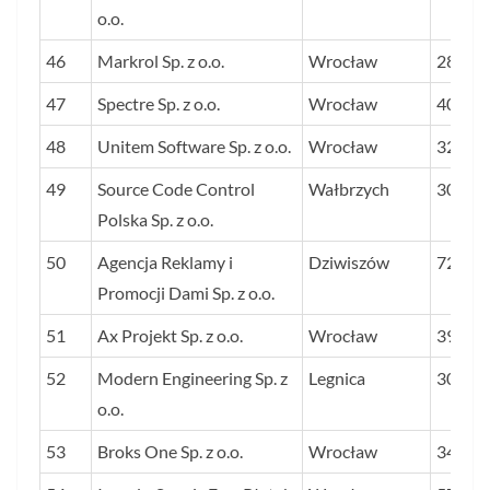
o.o.
46
Markrol Sp. z o.o.
Wrocław
283
47
Spectre Sp. z o.o.
Wrocław
40
48
Unitem Software Sp. z o.o.
Wrocław
32
49
Source Code Control
Wałbrzych
30
Polska Sp. z o.o.
50
Agencja Reklamy i
Dziwiszów
72
Promocji Dami Sp. z o.o.
51
Ax Projekt Sp. z o.o.
Wrocław
39
52
Modern Engineering Sp. z
Legnica
30
o.o.
53
Broks One Sp. z o.o.
Wrocław
34