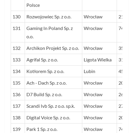
Polsce
130
Rozwojowiec Sp. z o.o.
Wrocław
21
131
Gaming In Poland Sp. z
Wrocław
74
o.o.
132
Archikon Projekt Sp. z o.o.
Wrocław
35
133
Agrifal Sp. z o.o.
Ligota Wielka
31
134
Kotłorem Sp. z o.o.
Lubin
45
135
Ach - Dach Sp. z o.o.
Wrocław
20
136
D7 Build Sp. z o.o.
Wrocław
26
137
Scandi Ivb Sp. z o.o. sp.k.
Wrocław
27
138
Digital Voice Sp. z o.o.
Wrocław
20
139
Park 1 Sp. z o.o.
Wrocław
74