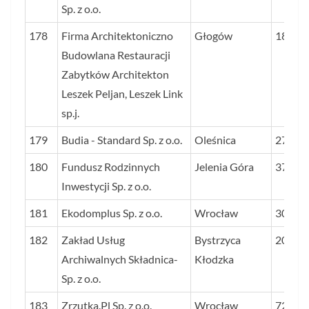
Sp. z o.o.
178
Firma Architektoniczno
Głogów
18
Budowlana Restauracji
Zabytków Architekton
Leszek Peljan, Leszek Link
sp.j.
179
Budia - Standard Sp. z o.o.
Oleśnica
27
180
Fundusz Rodzinnych
Jelenia Góra
37
Inwestycji Sp. z o.o.
181
Ekodomplus Sp. z o.o.
Wrocław
30
182
Zakład Usług
Bystrzyca
20
Archiwalnych Składnica-
Kłodzka
Sp. z o.o.
183
Zrzutka.Pl Sp. z o.o.
Wrocław
727