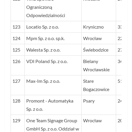
Ograniczoną
Odpowiedzialności
123
Locatio Sp. z o.o.
Kryniczno
33
124
Mpm Sp. z o.o. sp.k.
Wrocław
22
125
Walesta Sp. z o.o.
Świebodzice
27
126
VDI Poland Sp. z o.o.
Bielany
34
Wrocławskie
127
Max-Im Sp. z o.o.
Stare
51
Bogaczowice
128
Promont - Automatyka
Psary
24
Sp. z o.o.
129
One Team Signage Group
Wrocław
20
GmbH Sp. z o.o. Oddział w