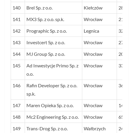
140
Brel Sp. z o.o.
Kiełczów
28
141
MX3 Sp. z o.o. sp.k.
Wrocław
21
142
Prographic Sp. z o.o.
Legnica
32
143
Investcert Sp. z o.o.
Wrocław
27
144
MJ Group Sp. z o.o.
Wrocław
20
145
Ad Inwestycje Primo Sp. z
Wrocław
33
o.o.
146
Rafin Developer Sp. z o.o.
Wrocław
36
sp.k.
147
Maren Opieka Sp. z o.o.
Wrocław
145
148
Mc2 Engineering Sp. z o.o.
Wrocław
65
149
Trans-Drog Sp. z o.o.
Wałbrzych
24