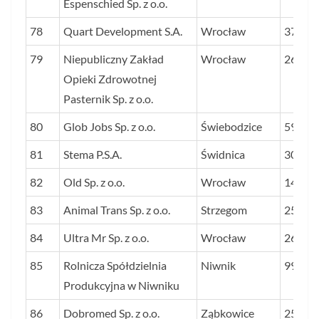
Espenschied Sp. z o.o.
78
Quart Development S.A.
Wrocław
37
79
Niepubliczny Zakład
Wrocław
26
Opieki Zdrowotnej
Pasternik Sp. z o.o.
80
Glob Jobs Sp. z o.o.
Świebodzice
594
81
Stema P.S.A.
Świdnica
30
82
Old Sp. z o.o.
Wrocław
146
83
Animal Trans Sp. z o.o.
Strzegom
25
84
Ultra Mr Sp. z o.o.
Wrocław
26
85
Rolnicza Spółdzielnia
Niwnik
99
Produkcyjna w Niwniku
86
Dobromed Sp. z o.o.
Ząbkowice
25