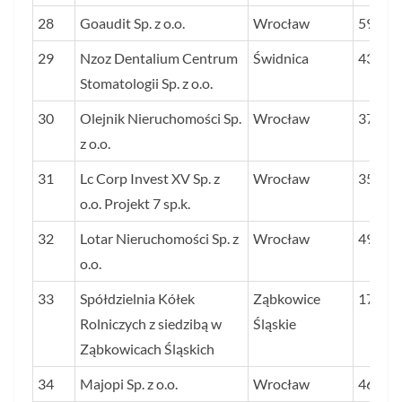
28
Goaudit Sp. z o.o.
Wrocław
59
29
Nzoz Dentalium Centrum
Świdnica
43
Stomatologii Sp. z o.o.
30
Olejnik Nieruchomości Sp.
Wrocław
37
z o.o.
31
Lc Corp Invest XV Sp. z
Wrocław
35
o.o. Projekt 7 sp.k.
32
Lotar Nieruchomości Sp. z
Wrocław
49
o.o.
33
Spółdzielnia Kółek
Ząbkowice
176
Rolniczych z siedzibą w
Śląskie
Ząbkowicach Śląskich
34
Majopi Sp. z o.o.
Wrocław
46