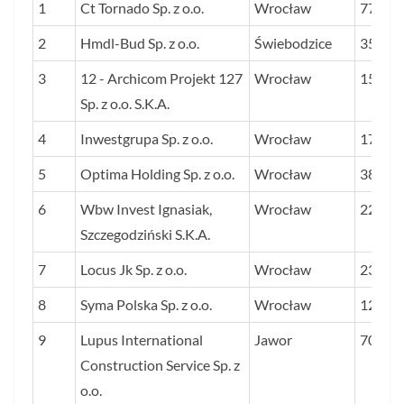
LP.
NAZWA FIRMY
SIEDZIBA
ŚREDN
1
Ct Tornado Sp. z o.o.
Wrocław
777
STOS
2
Hmdl-Bud Sp. z o.o.
Świebodzice
351
ZYSKU
3
12 - Archicom Projekt 127
Wrocław
DO
153
Sp. z o.o. S.K.A.
PRZY
W LA
4
Inwestgrupa Sp. z o.o.
Wrocław
176
2023-
5
Optima Holding Sp. z o.o.
Wrocław
385
PROC.
6
Wbw Invest Ignasiak,
Wrocław
224
Szczegodziński S.K.A.
7
Locus Jk Sp. z o.o.
Wrocław
230
8
Syma Polska Sp. z o.o.
Wrocław
121
9
Lupus International
Jawor
70
Construction Service Sp. z
o.o.