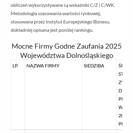
obliczeń wykorzystywane są wskaźniki C/Z i C/WK.
Metodologia szacowania wartości rynkowej,
stosowana przez Instytut Europejskiego Biznesu,
dokładniej opisana jest poniżej rankingu.
Mocne Firmy Godne Zaufania 2025
Województwa Dolnośląskiego
LP.
NAZWA FIRMY
SIEDZIBA
ŚREDN
STOS
ZYSKU
DO
PRZY
W LA
2023-
PROC.