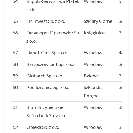
54
Impuls-Serwis Ewa Płatek
Wrocław
57
sp.k.
55
Tlc Inwest Sp. z o.o.
Szklary Górne
36
56
Deweloper Opanowicz Sp.
Księginice
31
z o.o.
57
Hanof-Gms Sp. z o.o.
Wrocław
43
58
Bartoszowice 1 Sp. z o.o.
Wrocław
36
59
Globarch Sp. z o.o.
Byków
33
60
Pod Szrenicą Sp. z o.o.
Szklarska
36
Poręba
61
Biuro Inżynierskie
Wrocław
33
Softechnik Sp. z o.o.
62
Opieka Sp. z o.o.
Wrocław
37