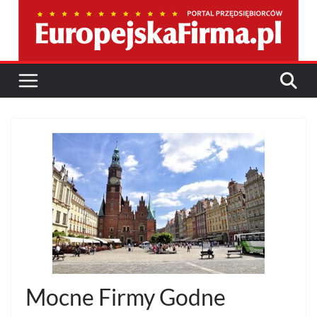
Przejdź
do
treści
Mocne Firmy Godne