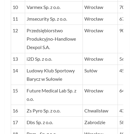
10
Varmex Sp. z o.o.
Wrocław
70
11
Jmsecurity Sp. z o.o.
Wrocław
67
12
Przedsiębiorstwo
Wrocław
904
Produkcyjno-Handlowe
Dexpol S.A.
13
i2D Sp. z o.o.
Wrocław
568
14
Ludowy Klub Sportowy
Sułów
45
Barycz w Sułowie
15
Future Medical Lab Sp. z
Wrocław
64
o.o.
16
Zs Pyro Sp. z o.o.
Chwalisław
43
17
Dbs Sp. z o.o.
Zabrodzie
58
18
Bnm - Sp. z o.o.
Wrocław
100