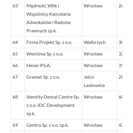
63
Mędrecki, Wilk i
Wrocław
26
Wspólnicy Kancelaria
Adwokatów i Radców
Prawnych sp.k.
64
Firma Projekt Sp. z o.o.
Wałbrzych
38
65
Wentima Sp. z o.o.
Wrocław
32
66
Hener P.S.A.
Wrocław
39
67
Gramet Sp. z o.o.
Jelcz-
28
Laskowice
68
Identity Dental Centre Sp.
Wrocław
60
z o.o. IDC Development
sp.k.
69
Gentra Sp. z o.o. sp.k.
Wrocław
42