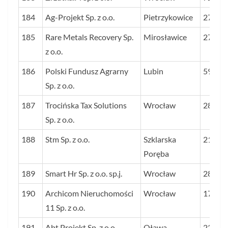
184
Ag-Projekt Sp. z o.o.
Pietrzykowice
27
185
Rare Metals Recovery Sp.
Mirosławice
27
z o.o.
186
Polski Fundusz Agrarny
Lubin
59
Sp. z o.o.
187
Trocińska Tax Solutions
Wrocław
28
Sp. z o.o.
188
Stm Sp. z o.o.
Szklarska
21
Poręba
189
Smart Hr Sp. z o.o. sp.j.
Wrocław
28
190
Archicom Nieruchomości
Wrocław
17
11 Sp. z o.o.
191
Abt Projekt Sp. z o.o.
Oława
23