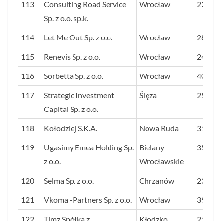
113
Consulting Road Service
Wrocław
22
Sp. z o.o. sp.k.
114
Let Me Out Sp. z o.o.
Wrocław
28
115
Renevis Sp. z o.o.
Wrocław
24
116
Sorbetta Sp. z o.o.
Wrocław
40
117
Strategic Investment
Ślęza
25
Capital Sp. z o.o.
118
Kołodziej S.K.A.
Nowa Ruda
31
119
Ugasimy Emea Holding Sp.
Bielany
35
z o.o.
Wrocławskie
120
Selma Sp. z o.o.
Chrzanów
23
121
Vkoma -Partners Sp. z o.o.
Wrocław
39
122
Timz Spółka z
Kłodzko
21