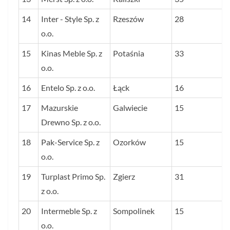
14
Inter - Style Sp. z
Rzeszów
28
o.o.
15
Kinas Meble Sp. z
Potaśnia
33
o.o.
16
Entelo Sp. z o.o.
Łąck
16
17
Mazurskie
Galwiecie
15
Drewno Sp. z o.o.
18
Pak-Service Sp. z
Ozorków
15
o.o.
19
Turplast Primo Sp.
Zgierz
31
z o.o.
20
Intermeble Sp. z
Sompolinek
15
o.o.