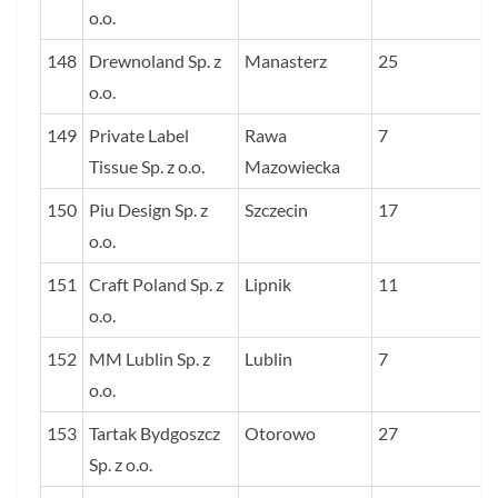
o.o.
148
Drewnoland Sp. z
Manasterz
25
o.o.
149
Private Label
Rawa
7
Tissue Sp. z o.o.
Mazowiecka
150
Piu Design Sp. z
Szczecin
17
o.o.
151
Craft Poland Sp. z
Lipnik
11
o.o.
152
MM Lublin Sp. z
Lublin
7
o.o.
153
Tartak Bydgoszcz
Otorowo
27
Sp. z o.o.