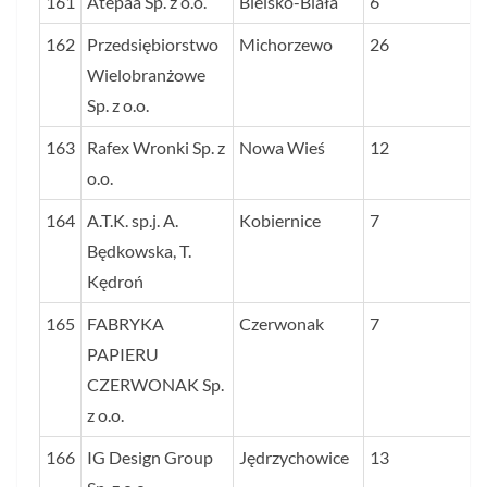
161
Atepaa Sp. z o.o.
Bielsko-Biała
6
162
Przedsiębiorstwo
Michorzewo
26
Wielobranżowe
Sp. z o.o.
163
Rafex Wronki Sp. z
Nowa Wieś
12
o.o.
164
A.T.K. sp.j. A.
Kobiernice
7
Będkowska, T.
Kędroń
165
FABRYKA
Czerwonak
7
PAPIERU
CZERWONAK Sp.
z o.o.
166
IG Design Group
Jędrzychowice
13