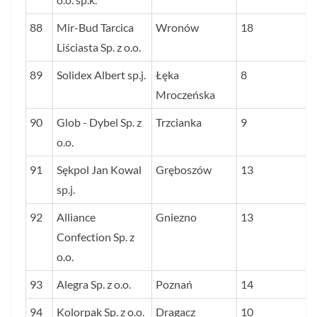
88
Mir-Bud Tarcica
Wronów
18
Liściasta Sp. z o.o.
89
Solidex Albert sp.j.
Łęka
8
Mroczeńska
90
Glob - Dybel Sp. z
Trzcianka
9
o.o.
91
Sękpol Jan Kowal
Gręboszów
13
sp.j.
92
Alliance
Gniezno
13
Confection Sp. z
o.o.
93
Alegra Sp. z o.o.
Poznań
14
94
Kolorpak Sp. z o.o.
Dragacz
10