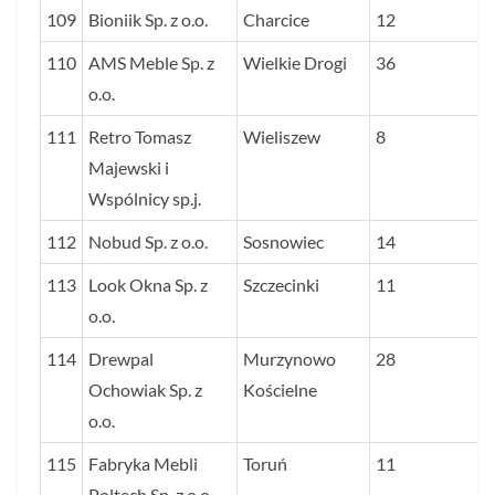
109
Bioniik Sp. z o.o.
Charcice
12
110
AMS Meble Sp. z
Wielkie Drogi
36
o.o.
111
Retro Tomasz
Wieliszew
8
Majewski i
Wspólnicy sp.j.
112
Nobud Sp. z o.o.
Sosnowiec
14
113
Look Okna Sp. z
Szczecinki
11
o.o.
114
Drewpal
Murzynowo
28
Ochowiak Sp. z
Kościelne
o.o.
115
Fabryka Mebli
Toruń
11
Poltech Sp. z o.o.