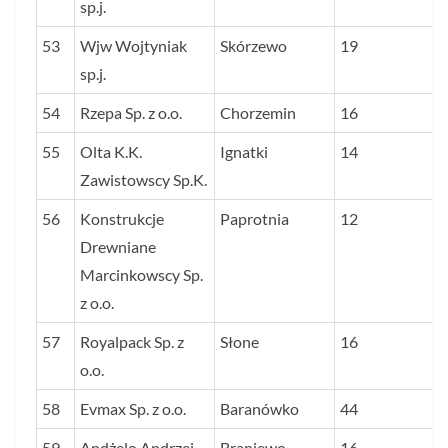
sp.j.
53
Wjw Wojtyniak
Skórzewo
19
sp.j.
54
Rzepa Sp. z o.o.
Chorzemin
16
55
Olta K.K.
Ignatki
14
Zawistowscy Sp.K.
56
Konstrukcje
Paprotnia
12
Drewniane
Marcinkowscy Sp.
z o.o.
57
Royalpack Sp. z
Słone
16
o.o.
58
Evmax Sp. z o.o.
Baranówko
44
59
Andżelo Andrzej
Braniewo
16