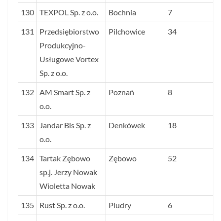
130
TEXPOL Sp. z o.o.
Bochnia
7
131
Przedsiębiorstwo
Pilchowice
34
Produkcyjno-
Usługowe Vortex
Sp. z o.o.
132
AM Smart Sp. z
Poznań
8
o.o.
133
Jandar Bis Sp. z
Denkówek
18
o.o.
134
Tartak Zębowo
Zębowo
52
sp.j. Jerzy Nowak
Wioletta Nowak
135
Rust Sp. z o.o.
Pludry
6