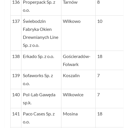
136
Properpack Sp. z
Tarnów
8
o.o.
137
Świebodzin
Wilkowo
10
Fabryka Okien
Drewnianych Line
Sp. z o.o.
138
Erkado Sp. z o.o.
Gościeradów-
18
Folwark
139
Sofaworks Sp. z
Koszalin
7
o.o.
140
Pol-Lab Gawęda
Wilkowice
7
sp.k.
141
Paco Cases Sp. z
Mosina
18
o.o.