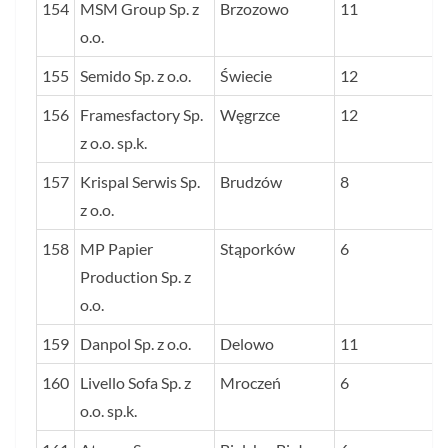
154
MSM Group Sp. z
Brzozowo
11
o.o.
155
Semido Sp. z o.o.
Świecie
12
156
Framesfactory Sp.
Węgrzce
12
z o.o. sp.k.
157
Krispal Serwis Sp.
Brudzów
8
z o.o.
158
MP Papier
Stąporków
6
Production Sp. z
o.o.
159
Danpol Sp. z o.o.
Delowo
11
160
Livello Sofa Sp. z
Mroczeń
6
o.o. sp.k.