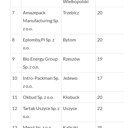
Wielkopolski
7
Amazepack
Trzebicz
20
Manufacturing Sp.
z o.o.
8
Eplomby.Pl Sp. z
Bytom
20
o.o.
9
Bio Energy Group
Rzeszów
19
Sp. z o.o.
10
Intro-Packman Sp.
Jeżewo
17
z o.o.
11
Okbud Sp. z o.o.
Kłobuck
20
12
Tartak Uszyce Sp. z
Uszyce
22
o.o.
13
Merst Sp. z o.o.
Kaliszki
35