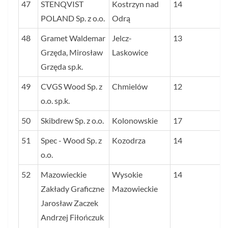
47
STENQVIST
Kostrzyn nad
14
POLAND Sp. z o.o.
Odrą
48
Gramet Waldemar
Jelcz-
13
Grzęda, Mirosław
Laskowice
Grzęda sp.k.
49
CVGS Wood Sp. z
Chmielów
12
o.o. sp.k.
50
Skibdrew Sp. z o.o.
Kolonowskie
17
51
Spec - Wood Sp. z
Kozodrza
14
o.o.
52
Mazowieckie
Wysokie
14
Zakłady Graficzne
Mazowieckie
Jarosław Zaczek
Andrzej Fiłończuk