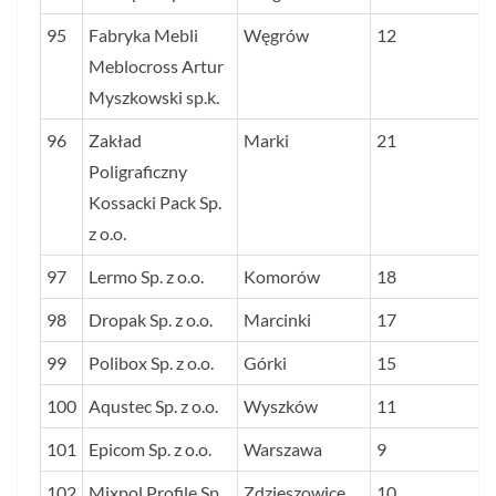
95
Fabryka Mebli
Węgrów
12
Meblocross Artur
Myszkowski sp.k.
96
Zakład
Marki
21
Poligraficzny
Kossacki Pack Sp.
z o.o.
97
Lermo Sp. z o.o.
Komorów
18
98
Dropak Sp. z o.o.
Marcinki
17
99
Polibox Sp. z o.o.
Górki
15
100
Aqustec Sp. z o.o.
Wyszków
11
101
Epicom Sp. z o.o.
Warszawa
9
102
Mixpol Profile Sp.
Zdzieszowice
10