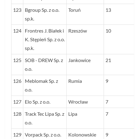
123
Bgroup Sp. z o.o.
Toruń
13
sp.k.
124
Frontres J. Białek i
Rzeszów
10
K. Stępień Sp. z o.o.
sp.k.
125
SOB - DREW Sp. z
Jankowice
21
o.o.
126
Meblomak Sp. z
Rumia
9
o.o.
127
Elo Sp. z o.o.
Wrocław
7
128
Track Tec Lipa Sp. z
Lipa
7
o.o.
129
Vorpack Sp. z o.o.
Kolonowskie
9