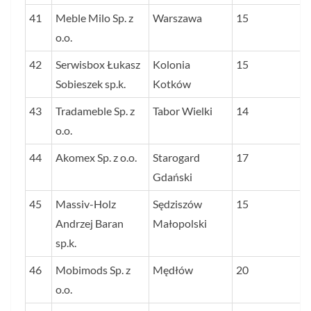
41
Meble Milo Sp. z
Warszawa
15
o.o.
42
Serwisbox Łukasz
Kolonia
15
Sobieszek sp.k.
Kotków
43
Tradameble Sp. z
Tabor Wielki
14
o.o.
44
Akomex Sp. z o.o.
Starogard
17
Gdański
45
Massiv-Holz
Sędziszów
15
Andrzej Baran
Małopolski
sp.k.
46
Mobimods Sp. z
Mędłów
20
o.o.