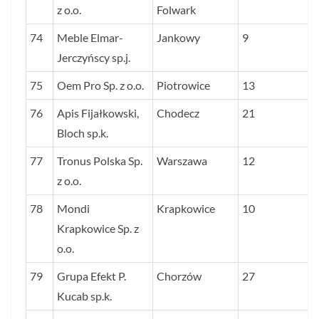
z o.o.
Folwark
74
Meble Elmar-
Jankowy
9
Jerczyńscy sp.j.
75
Oem Pro Sp. z o.o.
Piotrowice
13
76
Apis Fijałkowski,
Chodecz
21
Bloch sp.k.
77
Tronus Polska Sp.
Warszawa
12
z o.o.
78
Mondi
Krapkowice
10
Krapkowice Sp. z
o.o.
79
Grupa Efekt P.
Chorzów
27
Kucab sp.k.