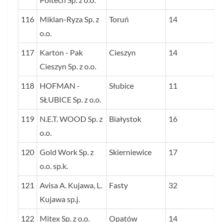
116
Miklan-Ryza Sp. z
Toruń
14
o.o.
117
Karton - Pak
Cieszyn
14
Cieszyn Sp. z o.o.
118
HOFMAN -
Słubice
11
SŁUBICE Sp. z o.o.
119
N.E.T. WOOD Sp. z
Białystok
16
o.o.
120
Gold Work Sp. z
Skierniewice
17
o.o. sp.k.
121
Avisa A. Kujawa, L.
Fasty
32
Kujawa sp.j.
122
Mitex Sp. z o.o.
Opatów
14