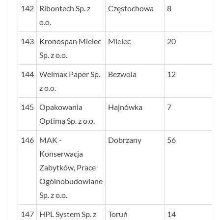
142
Ribontech Sp. z
Częstochowa
8
o.o.
143
Kronospan Mielec
Mielec
20
Sp. z o.o.
144
Welmax Paper Sp.
Bezwola
12
z o.o.
145
Opakowania
Hajnówka
7
Optima Sp. z o.o.
146
MAK -
Dobrzany
56
Konserwacja
Zabytków, Prace
Ogólnobudowlane
Sp. z o.o.
147
HPL System Sp. z
Toruń
14