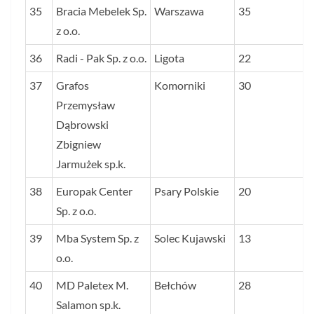
35
Bracia Mebelek Sp.
Warszawa
35
z o.o.
36
Radi - Pak Sp. z o.o.
Ligota
22
37
Grafos
Komorniki
30
Przemysław
Dąbrowski
Zbigniew
Jarmużek sp.k.
38
Europak Center
Psary Polskie
20
Sp. z o.o.
39
Mba System Sp. z
Solec Kujawski
13
o.o.
40
MD Paletex M.
Bełchów
28
Salamon sp.k.