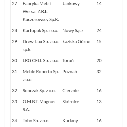
27
Fabryka Mebli
Jankowy
14
Wersal Z.B.Ł.
Kaczorowscy Sp.K.
28
Kartopak Sp. z o.o.
Nowy Sącz
24
29
Drew-Lux Sp. z o.o.
Łaziska Górne
15
sp.k.
30
LRG CELL Sp. z o.o.
Toruń
20
31
Meble Roberto Sp.
Poznań
32
z o.o.
32
Sobczak Sp. z o.o.
Cierznie
16
33
G.M.B.T. Magnus
Skórnice
13
S.A.
34
Tobo Sp. z o.o.
Kuriany
16