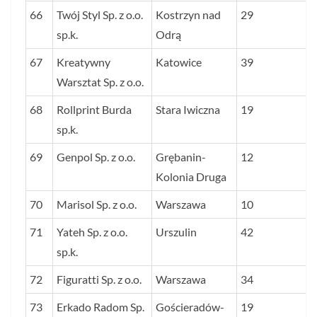
66
Twój Styl Sp. z o.o.
Kostrzyn nad
29
sp.k.
Odrą
67
Kreatywny
Katowice
39
Warsztat Sp. z o.o.
68
Rollprint Burda
Stara Iwiczna
19
sp.k.
69
Genpol Sp. z o.o.
Grębanin-
12
Kolonia Druga
70
Marisol Sp. z o.o.
Warszawa
10
71
Yateh Sp. z o.o.
Urszulin
42
sp.k.
72
Figuratti Sp. z o.o.
Warszawa
34
73
Erkado Radom Sp.
Gościeradów-
19