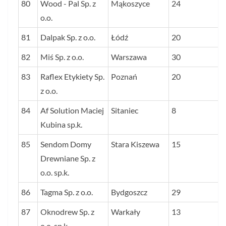
80
Wood - Pal Sp. z
Mąkoszyce
24
o.o.
81
Dalpak Sp. z o.o.
Łódź
20
82
Miś Sp. z o.o.
Warszawa
30
83
Raflex Etykiety Sp.
Poznań
20
z o.o.
84
Af Solution Maciej
Sitaniec
8
Kubina sp.k.
85
Sendom Domy
Stara Kiszewa
15
Drewniane Sp. z
o.o. sp.k.
86
Tagma Sp. z o.o.
Bydgoszcz
29
87
Oknodrew Sp. z
Warkały
13
o.o. sp.k.