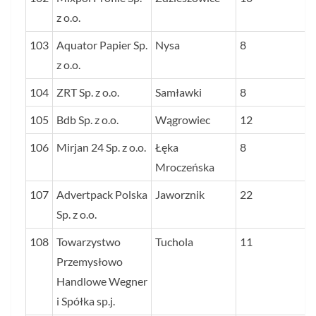
z o.o.
103
Aquator Papier Sp.
Nysa
8
z o.o.
104
ZRT Sp. z o.o.
Samławki
8
105
Bdb Sp. z o.o.
Wągrowiec
12
106
Mirjan 24 Sp. z o.o.
Łęka
8
Mroczeńska
107
Advertpack Polska
Jaworznik
22
Sp. z o.o.
108
Towarzystwo
Tuchola
11
Przemysłowo
Handlowe Wegner
i Spółka sp.j.