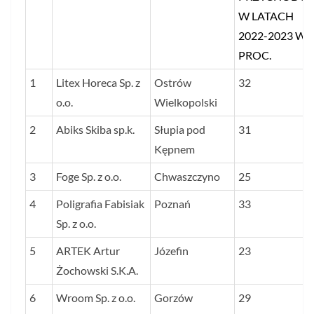
W LATACH
2022-2023 W
PROC.
1
Litex Horeca Sp. z
Ostrów
32
o.o.
Wielkopolski
2
Abiks Skiba sp.k.
Słupia pod
31
Kępnem
3
Foge Sp. z o.o.
Chwaszczyno
25
4
Poligrafia Fabisiak
Poznań
33
Sp. z o.o.
5
ARTEK Artur
Józefin
23
Żochowski S.K.A.
6
Wroom Sp. z o.o.
Gorzów
29