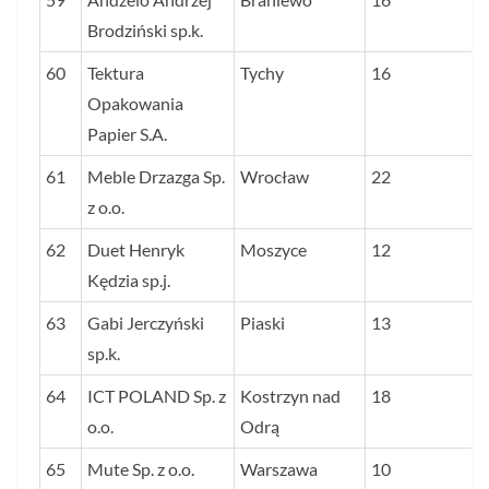
Brodziński sp.k.
60
Tektura
Tychy
16
Opakowania
Papier S.A.
61
Meble Drzazga Sp.
Wrocław
22
z o.o.
62
Duet Henryk
Moszyce
12
Kędzia sp.j.
63
Gabi Jerczyński
Piaski
13
sp.k.
64
ICT POLAND Sp. z
Kostrzyn nad
18
o.o.
Odrą
65
Mute Sp. z o.o.
Warszawa
10