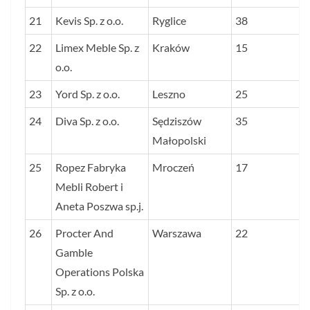
21
Kevis Sp. z o.o.
Ryglice
38
22
Limex Meble Sp. z
Kraków
15
o.o.
23
Yord Sp. z o.o.
Leszno
25
24
Diva Sp. z o.o.
Sędziszów
35
Małopolski
25
Ropez Fabryka
Mroczeń
17
Mebli Robert i
Aneta Poszwa sp.j.
26
Procter And
Warszawa
22
Gamble
Operations Polska
Sp. z o.o.