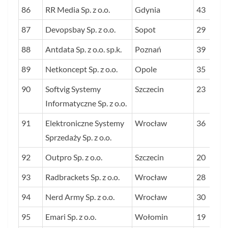
86
RR Media Sp. z o.o.
Gdynia
43
87
Devopsbay Sp. z o.o.
Sopot
29
88
Antdata Sp. z o.o. sp.k.
Poznań
39
89
Netkoncept Sp. z o.o.
Opole
35
90
Softvig Systemy
Szczecin
23
Informatyczne Sp. z o.o.
91
Elektroniczne Systemy
Wrocław
36
Sprzedaży Sp. z o.o.
92
Outpro Sp. z o.o.
Szczecin
20
93
Radbrackets Sp. z o.o.
Wrocław
28
94
Nerd Army Sp. z o.o.
Wrocław
30
95
Emari Sp. z o.o.
Wołomin
19