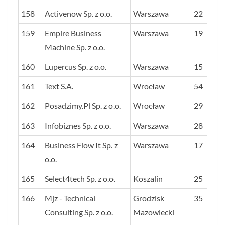
158
Activenow Sp. z o.o.
Warszawa
22
159
Empire Business
Warszawa
19
Machine Sp. z o.o.
160
Lupercus Sp. z o.o.
Warszawa
15
161
Text S.A.
Wrocław
54
162
Posadzimy.Pl Sp. z o.o.
Wrocław
29
163
Infobiznes Sp. z o.o.
Warszawa
28
164
Business Flow It Sp. z
Warszawa
17
o.o.
165
Select4tech Sp. z o.o.
Koszalin
25
166
Mjz - Technical
Grodzisk
35
Consulting Sp. z o.o.
Mazowiecki