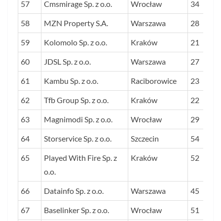
57
Cmsmirage Sp. z o.o.
Wrocław
34
58
MZN Property S.A.
Warszawa
28
59
Kolomolo Sp. z o.o.
Kraków
21
60
JDSL Sp. z o.o.
Warszawa
27
61
Kambu Sp. z o.o.
Raciborowice
23
62
Tfb Group Sp. z o.o.
Kraków
22
63
Magnimodi Sp. z o.o.
Wrocław
29
64
Storservice Sp. z o.o.
Szczecin
54
65
Played With Fire Sp. z
Kraków
52
o.o.
66
Datainfo Sp. z o.o.
Warszawa
45
67
Baselinker Sp. z o.o.
Wrocław
51