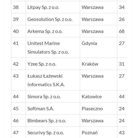
38
Litpay Sp. z o.o.
Warszawa
34
39
Geosolution Sp. z o.o.
Warszawa
26
40
Arkema Sp. z o.o.
Warszawa
68
41
Unitest Marine
Gdynia
27
Simulators Sp. z o.o.
42
Yzee Sp. z o.o.
Kraków
31
43
Łukasz Łażewski
Warszawa
27
Informatics S.K.A.
44
Simora Sp. z o.o.
Katowice
44
45
Softman S.A.
Piaseczno
24
46
Bimbears Sp. z o.o.
Warszawa
24
47
Securivy Sp. z o.o.
Poznań
43