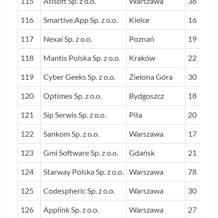
115
Atisoft Sp. z o.o.
Warszawa
36
116
Smartive.App Sp. z o.o.
Kielce
16
117
Nexai Sp. z o.o.
Poznań
19
118
Mantis Polska Sp. z o.o.
Kraków
22
119
Cyber Geeks Sp. z o.o.
Zielona Góra
30
120
Optimes Sp. z o.o.
Bydgoszcz
18
121
Sip Serwis Sp. z o.o.
Piła
20
122
Sankom Sp. z o.o.
Warszawa
17
123
Gmi Software Sp. z o.o.
Gdańsk
21
124
Starway Polska Sp. z o.o.
Warszawa
78
125
Codespheric Sp. z o.o.
Warszawa
30
126
Applink Sp. z o.o.
Warszawa
27