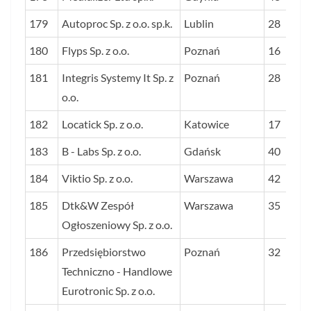
179
Autoproc Sp. z o.o. sp.k.
Lublin
28
180
Flyps Sp. z o.o.
Poznań
16
181
Integris Systemy It Sp. z
Poznań
28
o.o.
182
Locatick Sp. z o.o.
Katowice
17
183
B - Labs Sp. z o.o.
Gdańsk
40
184
Viktio Sp. z o.o.
Warszawa
42
185
Dtk&W Zespół
Warszawa
35
Ogłoszeniowy Sp. z o.o.
186
Przedsiębiorstwo
Poznań
32
Techniczno - Handlowe
Eurotronic Sp. z o.o.