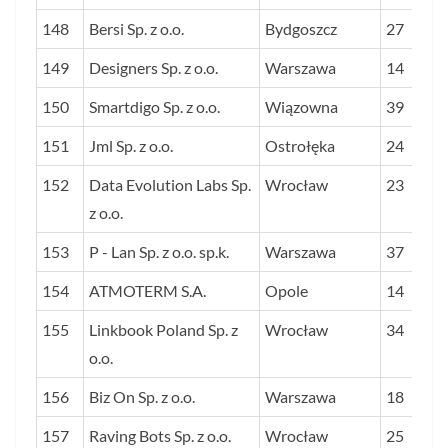
148
Bersi Sp. z o.o.
Bydgoszcz
27
149
Designers Sp. z o.o.
Warszawa
14
150
Smartdigo Sp. z o.o.
Wiązowna
39
151
Jml Sp. z o.o.
Ostrołęka
24
152
Data Evolution Labs Sp.
Wrocław
23
z o.o.
153
P - Lan Sp. z o.o. sp.k.
Warszawa
37
154
ATMOTERM S.A.
Opole
14
155
Linkbook Poland Sp. z
Wrocław
34
o.o.
156
Biz On Sp. z o.o.
Warszawa
18
157
Raving Bots Sp. z o.o.
Wrocław
25