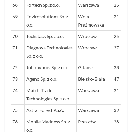
68
Fortech Sp. z o.o.
Warszawa
25
69
Envirosolutions Sp. z
Wola
21
o.o.
Prażmowska
70
Techstack Sp. z o.o.
Wrocław
25
71
Diagnova Technologies
Wrocław
37
Sp. z o.o.
72
Johnnybros Sp. z o.o.
Gdańsk
38
73
Ageno Sp. z o.o.
Bielsko-Biała
47
74
Match-Trade
Warszawa
31
Technologies Sp. z o.o.
75
Astral Forest P.S.A.
Warszawa
39
76
Mobile Madness Sp. z
Rzeszów
28
o.o.