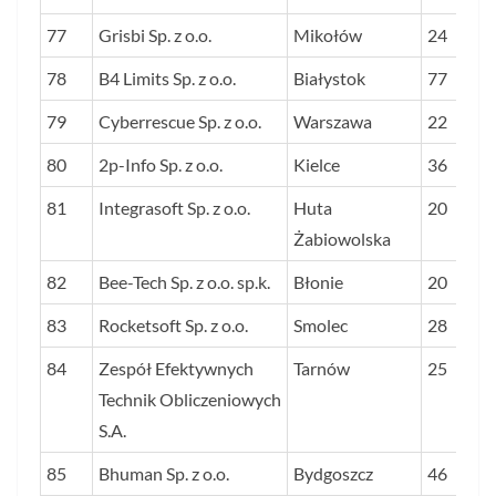
77
Grisbi Sp. z o.o.
Mikołów
24
78
B4 Limits Sp. z o.o.
Białystok
77
79
Cyberrescue Sp. z o.o.
Warszawa
22
80
2p-Info Sp. z o.o.
Kielce
36
81
Integrasoft Sp. z o.o.
Huta
20
Żabiowolska
82
Bee-Tech Sp. z o.o. sp.k.
Błonie
20
83
Rocketsoft Sp. z o.o.
Smolec
28
84
Zespół Efektywnych
Tarnów
25
Technik Obliczeniowych
S.A.
85
Bhuman Sp. z o.o.
Bydgoszcz
46