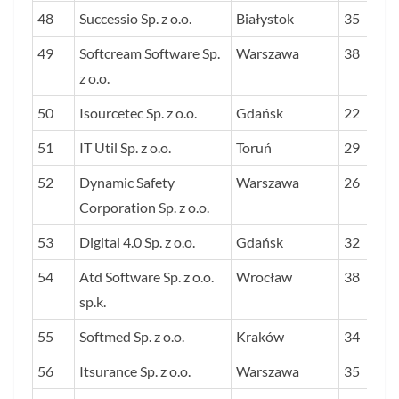
48
Successio Sp. z o.o.
Białystok
35
49
Softcream Software Sp.
Warszawa
38
z o.o.
50
Isourcetec Sp. z o.o.
Gdańsk
22
51
IT Util Sp. z o.o.
Toruń
29
52
Dynamic Safety
Warszawa
26
Corporation Sp. z o.o.
53
Digital 4.0 Sp. z o.o.
Gdańsk
32
54
Atd Software Sp. z o.o.
Wrocław
38
sp.k.
55
Softmed Sp. z o.o.
Kraków
34
56
Itsurance Sp. z o.o.
Warszawa
35