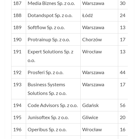
187
Media Biznes Sp. z o.o.
Warszawa
30
188
Dotandspot Sp. z o.o.
Łódź
24
189
Softflow Sp. z o.o.
Warszawa
13
190
Protrainup Sp. z o.o.
Chorzów
17
191
Expert Solutions Sp. z
Wrocław
13
o.o.
192
Prosferi Sp. z o.o.
Warszawa
44
193
Business Systems
Warszawa
17
Solutions Sp. z o.o.
194
Code Advisors Sp. z o.o.
Gdańsk
56
195
Junisoftex Sp. z o.o.
Gliwice
20
196
Operibus Sp. z o.o.
Wrocław
16