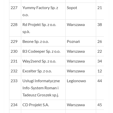
227
Yummy Factory Sp. z
Sopot
21
o.o.
228
Rd Projekt Sp. z o.o.
Warszawa
38
sp.k.
229
Beone Sp. z o.o.
Poznań
26
230
B3 Codeeper Sp. z o.o.
Warszawa
22
231
Way2send Sp. z o.o.
Warszawa
34
232
Excelter Sp. z o.o.
Warszawa
12
233
Usługi Informatyczne
Legionowo
44
Info-System Roman i
Tadeusz Groszek sp.j.
234
CD Projekt S.A.
Warszawa
45