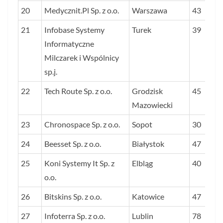
20
Medycznit.Pl Sp. z o.o.
Warszawa
43
21
Infobase Systemy
Turek
39
Informatyczne
Milczarek i Wspólnicy
sp.j.
22
Tech Route Sp. z o.o.
Grodzisk
45
Mazowiecki
23
Chronospace Sp. z o.o.
Sopot
30
24
Beesset Sp. z o.o.
Białystok
47
25
Koni Systemy It Sp. z
Elbląg
40
o.o.
26
Bitskins Sp. z o.o.
Katowice
47
27
Infoterra Sp. z o.o.
Lublin
78