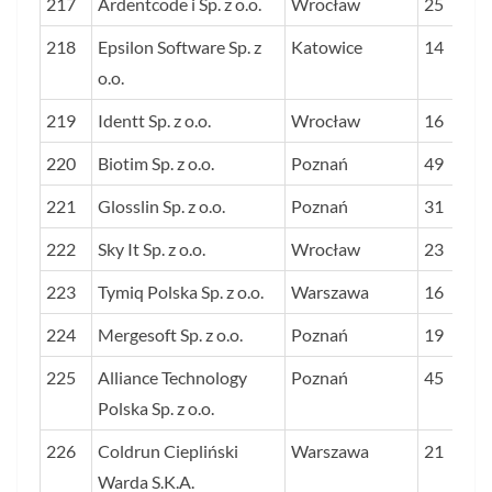
217
Ardentcode i Sp. z o.o.
Wrocław
25
218
Epsilon Software Sp. z
Katowice
14
o.o.
219
Identt Sp. z o.o.
Wrocław
16
220
Biotim Sp. z o.o.
Poznań
49
221
Glosslin Sp. z o.o.
Poznań
31
222
Sky It Sp. z o.o.
Wrocław
23
223
Tymiq Polska Sp. z o.o.
Warszawa
16
224
Mergesoft Sp. z o.o.
Poznań
19
225
Alliance Technology
Poznań
45
Polska Sp. z o.o.
226
Coldrun Ciepliński
Warszawa
21
Warda S.K.A.