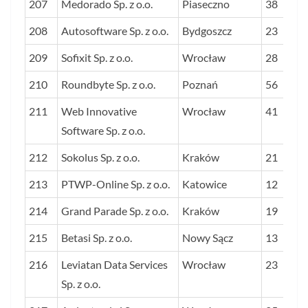
207
Medorado Sp. z o.o.
Piaseczno
38
208
Autosoftware Sp. z o.o.
Bydgoszcz
23
209
Sofixit Sp. z o.o.
Wrocław
28
210
Roundbyte Sp. z o.o.
Poznań
56
211
Web Innovative
Wrocław
41
Software Sp. z o.o.
212
Sokolus Sp. z o.o.
Kraków
21
213
PTWP-Online Sp. z o.o.
Katowice
12
214
Grand Parade Sp. z o.o.
Kraków
19
215
Betasi Sp. z o.o.
Nowy Sącz
13
216
Leviatan Data Services
Wrocław
23
Sp. z o.o.