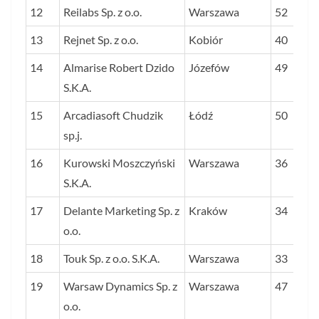
12
Reilabs Sp. z o.o.
Warszawa
52
13
Rejnet Sp. z o.o.
Kobiór
40
14
Almarise Robert Dzido
Józefów
49
S.K.A.
15
Arcadiasoft Chudzik
Łódź
50
sp.j.
16
Kurowski Moszczyński
Warszawa
36
S.K.A.
17
Delante Marketing Sp. z
Kraków
34
o.o.
18
Touk Sp. z o.o. S.K.A.
Warszawa
33
19
Warsaw Dynamics Sp. z
Warszawa
47
o.o.