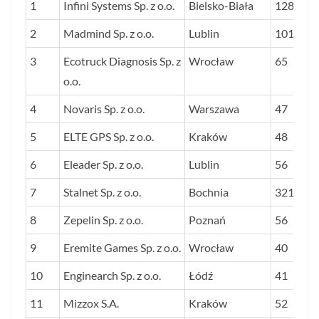
LP.
NAZWA FIRMY
SIEDZIBA
ŚREDNI
1
Infini Systems Sp. z o.o.
Bielsko-Biała
128
STOSUN
2
Madmind Sp. z o.o.
Lublin
101
ZYSKU 
3
Ecotruck Diagnosis Sp. z
Wrocław
DO
65
o.o.
PRZYC
W LATA
4
Novaris Sp. z o.o.
Warszawa
47
2022-20
5
ELTE GPS Sp. z o.o.
Kraków
48
PROC.
6
Eleader Sp. z o.o.
Lublin
56
7
Stalnet Sp. z o.o.
Bochnia
321
8
Zepelin Sp. z o.o.
Poznań
56
9
Eremite Games Sp. z o.o.
Wrocław
40
10
Enginearch Sp. z o.o.
Łódź
41
11
Mizzox S.A.
Kraków
52