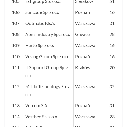
105
Estigroup Sp. z o.o.
Sieraków
51
106
Suncode Sp. z o.o.
Poznań
16
107
Outmatic P.S.A.
Warszawa
31
108
Abm-Industry Sp. z o.o.
Gliwice
28
109
Herto Sp. z o.o.
Warszawa
16
110
Veslog Group Sp. z o.o.
Poznań
16
111
It Support Group Sp. z
Kraków
20
o.o.
112
Mitrix Technology Sp. z
Warszawa
32
o.o.
113
Vercom S.A.
Poznań
31
114
Vestbee Sp. z o.o.
Warszawa
23