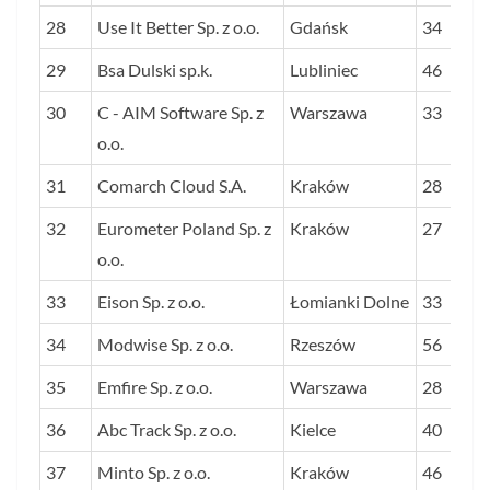
28
Use It Better Sp. z o.o.
Gdańsk
34
29
Bsa Dulski sp.k.
Lubliniec
46
30
C - AIM Software Sp. z
Warszawa
33
o.o.
31
Comarch Cloud S.A.
Kraków
28
32
Eurometer Poland Sp. z
Kraków
27
o.o.
33
Eison Sp. z o.o.
Łomianki Dolne
33
34
Modwise Sp. z o.o.
Rzeszów
56
35
Emfire Sp. z o.o.
Warszawa
28
36
Abc Track Sp. z o.o.
Kielce
40
37
Minto Sp. z o.o.
Kraków
46