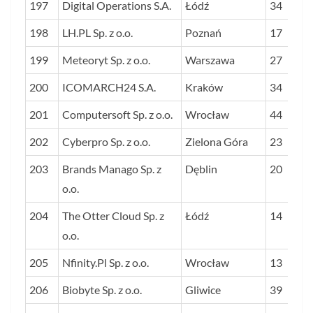
197
Digital Operations S.A.
Łódź
34
198
LH.PL Sp. z o.o.
Poznań
17
199
Meteoryt Sp. z o.o.
Warszawa
27
200
ICOMARCH24 S.A.
Kraków
34
201
Computersoft Sp. z o.o.
Wrocław
44
202
Cyberpro Sp. z o.o.
Zielona Góra
23
203
Brands Manago Sp. z
Dęblin
20
o.o.
204
The Otter Cloud Sp. z
Łódź
14
o.o.
205
Nfinity.Pl Sp. z o.o.
Wrocław
13
206
Biobyte Sp. z o.o.
Gliwice
39