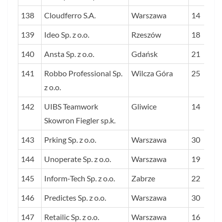
138
Cloudferro S.A.
Warszawa
14
139
Ideo Sp. z o.o.
Rzeszów
18
140
Ansta Sp. z o.o.
Gdańsk
21
141
Robbo Professional Sp.
Wilcza Góra
25
z o.o.
142
UIBS Teamwork
Gliwice
14
Skowron Fiegler sp.k.
143
Prking Sp. z o.o.
Warszawa
30
144
Unoperate Sp. z o.o.
Warszawa
19
145
Inform-Tech Sp. z o.o.
Zabrze
22
146
Predictes Sp. z o.o.
Warszawa
30
147
Retailic Sp. z o.o.
Warszawa
16