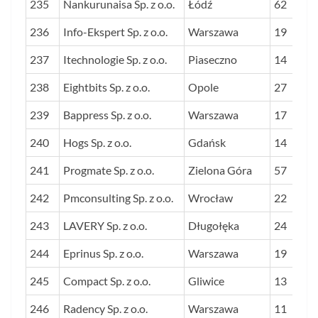
235
Nankurunaisa Sp. z o.o.
Łódź
62
236
Info-Ekspert Sp. z o.o.
Warszawa
19
237
Itechnologie Sp. z o.o.
Piaseczno
14
238
Eightbits Sp. z o.o.
Opole
27
239
Bappress Sp. z o.o.
Warszawa
17
240
Hogs Sp. z o.o.
Gdańsk
14
241
Progmate Sp. z o.o.
Zielona Góra
57
242
Pmconsulting Sp. z o.o.
Wrocław
22
243
LAVERY Sp. z o.o.
Długołęka
24
244
Eprinus Sp. z o.o.
Warszawa
19
245
Compact Sp. z o.o.
Gliwice
13
246
Radency Sp. z o.o.
Warszawa
11