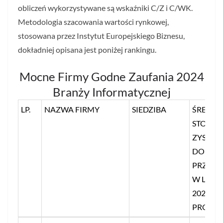
obliczeń wykorzystywane są wskaźniki C/Z i C/WK.
Metodologia szacowania wartości rynkowej,
stosowana przez Instytut Europejskiego Biznesu,
dokładniej opisana jest poniżej rankingu.
Mocne Firmy Godne Zaufania 2024
Branży Informatycznej
LP.
NAZWA FIRMY
SIEDZIBA
ŚREDNI
STOSUN
ZYSKU 
DO
PRZYC
W LATA
2022-20
PROC.