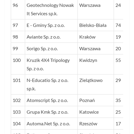
96
Geotechnology Nowak
Warszawa
24
It Services sp.k.
97
E - Gminy Sp. z o.o.
Bielsko-Biała
74
98
Aviante Sp. z o.o.
Kraków
19
99
Sorigo Sp. z o.o.
Warszawa
20
100
Kruzik 4X4 Tripology
Kwidzyn
55
Sp. z o.o.
101
N-Educatio Sp. z o.o.
Zielątkowo
29
sp.k.
102
Atomscript Sp. z o.o.
Poznań
35
103
Grupa Kmk Sp. z o.o.
Katowice
25
104
Automa.Net Sp. z o.o.
Rzeszów
17