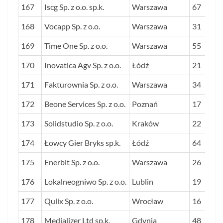
167
Iscg Sp. z o.o. sp.k.
Warszawa
67
168
Vocapp Sp. z o.o.
Warszawa
31
169
Time One Sp. z o.o.
Warszawa
55
170
Inovatica Agv Sp. z o.o.
Łódź
21
171
Fakturownia Sp. z o.o.
Warszawa
34
172
Beone Services Sp. z o.o.
Poznań
17
173
Solidstudio Sp. z o.o.
Kraków
22
174
Łowcy Gier Bryks sp.k.
Łódź
64
175
Enerbit Sp. z o.o.
Warszawa
26
176
Lokalneogniwo Sp. z o.o.
Lublin
19
177
Qulix Sp. z o.o.
Wrocław
16
178
Medializer Ltd sp.k.
Gdynia
48