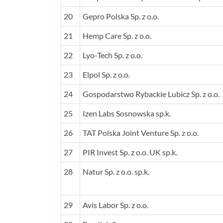
20
Gepro Polska Sp. z o.o.
21
Hemp Care Sp. z o.o.
22
Lyo-Tech Sp. z o.o.
23
Elpol Sp. z o.o.
24
Gospodarstwo Rybackie Lubicz Sp. z o.o.
25
Izen Labs Sosnowska sp.k.
26
TAT Polska Joint Venture Sp. z o.o.
27
PIR Invest Sp. z o.o. UK sp.k.
28
Natur Sp. z o.o. sp.k.
29
Avis Labor Sp. z o.o.