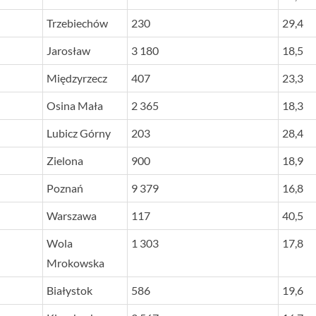
Trzebiechów
230
29,4
Jarosław
3 180
18,5
Międzyrzecz
407
23,3
Osina Mała
2 365
18,3
Lubicz Górny
203
28,4
Zielona
900
18,9
Poznań
9 379
16,8
Warszawa
117
40,5
Wola
1 303
17,8
Mrokowska
Białystok
586
19,6