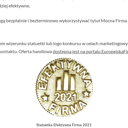
dziej efektywne.
ą bezpłatnie i bezterminowo wykorzystywać tytuł Mocna Firma 
em wizerunku statuetki lub logo konkursu w celach marketingowyc
kontaktu. Oferta handlowa
dostępna jest na portalu EuropejskaFir
Statuetka Efektywna Firma 2021