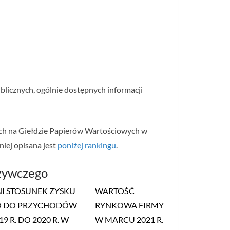
blicznych, ogólnie dostępnych informacji
ch na Giełdzie Papierów Wartościowych w
iej opisana jest
poniżej rankingu
.
żywczego
I STOSUNEK ZYSKU
WARTOŚĆ
O DO PRZYCHODÓW
RYNKOWA FIRMY
9 R. DO 2020 R. W
W MARCU 2021 R.