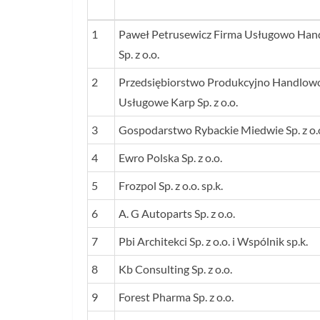
LP.
NAZWA FIRMY
1
Paweł Petrusewicz Firma Usługowo Han
Sp. z o.o.
2
Przedsiębiorstwo Produkcyjno Handlow
Usługowe Karp Sp. z o.o.
3
Gospodarstwo Rybackie Miedwie Sp. z o.
4
Ewro Polska Sp. z o.o.
5
Frozpol Sp. z o.o. sp.k.
6
A. G Autoparts Sp. z o.o.
7
Pbi Architekci Sp. z o.o. i Wspólnik sp.k.
8
Kb Consulting Sp. z o.o.
9
Forest Pharma Sp. z o.o.