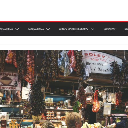
YWNA FIRMA
MOCNA FIRMA
WIELCY MODERNIZATORZY
KONGRESY
KO