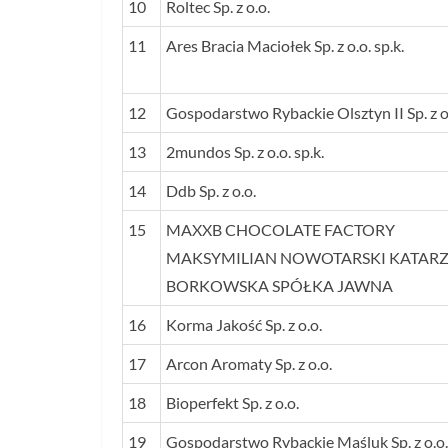
10
Roltec Sp. z o.o.
11
Ares Bracia Maciołek Sp. z o.o. sp.k.
12
Gospodarstwo Rybackie Olsztyn II Sp. z o
13
2mundos Sp. z o.o. sp.k.
14
Ddb Sp. z o.o.
15
MAXXB CHOCOLATE FACTORY
MAKSYMILIAN NOWOTARSKI KATAR
BORKOWSKA SPÓŁKA JAWNA
16
Korma Jakość Sp. z o.o.
17
Arcon Aromaty Sp. z o.o.
18
Bioperfekt Sp. z o.o.
19
Gospodarstwo Rybackie Maśluk Sp. z o.o.