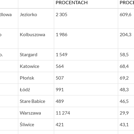
PROCENTACH
PROC
SIEDZIBA
ŚREDNIA Z DYNAMIK
ŚREDN
dlowa
Jeziorko
2 305
609,6
ZYSKU I PRZYCHODÓW
NETT
OD 2019 R. DO 2020 R. W
OD 201
o
Kolbuszowa
1 986
204,3
PROCENTACH
PROC
o.
Stargard
1 549
58,5
Katowice
564
68,4
Płońsk
507
69,2
Łódź
991
48,3
Stare Babice
489
46,5
Warszawa
11 274
29,9
Śliwice
421
43,1