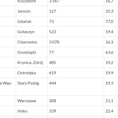
Kluczbork
3 567
16,7
Jarocin
127
35,3
Gdańsk
73
77,0
Gołaszyn
523
19,4
Ożarowice
3 078
16,3
Grudziądz
77
63,6
Krynica-Zdrój
485
19,2
Ostrołęka
419
19,9
e Way-
Stary Pożóg
444
19,3
Warszawa
308
21,1
Ińsko
239
22,4