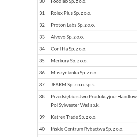
30
Foodlab Sp. z o.o.
31
Rolex Plus Sp. z o.o.
32
Proton Labs Sp. z o.o.
33
Alvevo Sp. z o.o.
34
Coni Ha Sp. z o.o.
35
Merkury Sp. z o.o.
36
Muszynianka Sp. z o.o.
37
JFARM Sp. z o.o. sp.k.
38
Przedsiębiorstwo Produkcyjno-Handlow
Pol Sylwester Waś sp.k.
39
Katrex Trade Sp. z o.o.
40
Ińskie Centrum Rybactwa Sp. z o.o.