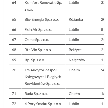
64
Komfort Renovatie Sp.
Lublin
322
z o.o.
65
Bio-Energia Sp. z o.o.
Różanka
206
66
Exin Air Sp. z o.o.
Lublin
819
67
Osme Sp. z o.o.
Lublin
248
68
Bth Vin Sp. z o.o.
Bełżyce
225
69
Itpl Sp. z o.o.
Nałęczów
1 0
70
Tm Audytor Zespół
Chełm
983
Księgowych i Biegłych
Rewidentów Sp. z o.o.
71
Rada Sp. z o.o.
Chełm
164
72
4 Pory Smaku Sp. z o.o.
Lublin
1 0