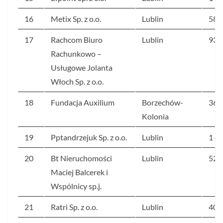
16
Metix Sp. z o.o.
Lublin
586
17
Rachcom Biuro
Lublin
939
Rachunkowo –
Usługowe Jolanta
Włoch Sp. z o.o.
18
Fundacja Auxilium
Borzechów-
364
Kolonia
19
Pptandrzejuk Sp. z o.o.
Lublin
1 4
20
Bt Nieruchomości
Lublin
529
Maciej Balcerek i
Wspólnicy sp.j.
21
Ratri Sp. z o.o.
Lublin
401