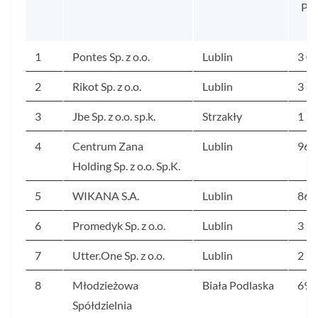
PR
1
Pontes Sp. z o.o.
Lublin
3 0
2
Rikot Sp. z o.o.
Lublin
3 8
3
Jbe Sp. z o.o. sp.k.
Strzakły
1 1
4
Centrum Zana
Lublin
963
Holding Sp. z o.o. Sp.K.
5
WIKANA S.A.
Lublin
868
6
Promedyk Sp. z o.o.
Lublin
3 9
7
Utter.One Sp. z o.o.
Lublin
2 5
8
Młodzieżowa
Biała Podlaska
697
Spółdzielnia