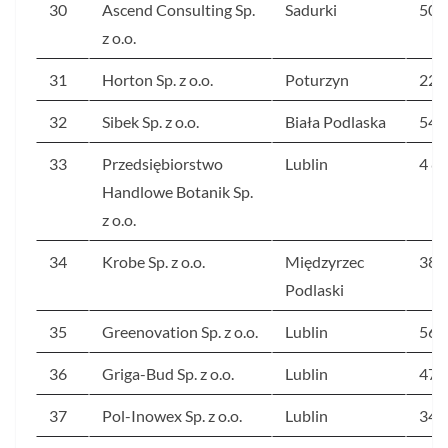
30
Ascend Consulting Sp.
Sadurki
506
z o.o.
31
Horton Sp. z o.o.
Poturzyn
224
32
Sibek Sp. z o.o.
Biała Podlaska
547
33
Przedsiębiorstwo
Lublin
4 8
Handlowe Botanik Sp.
z o.o.
34
Krobe Sp. z o.o.
Międzyrzec
386
Podlaski
35
Greenovation Sp. z o.o.
Lublin
560
36
Griga-Bud Sp. z o.o.
Lublin
479
37
Pol-Inowex Sp. z o.o.
Lublin
347