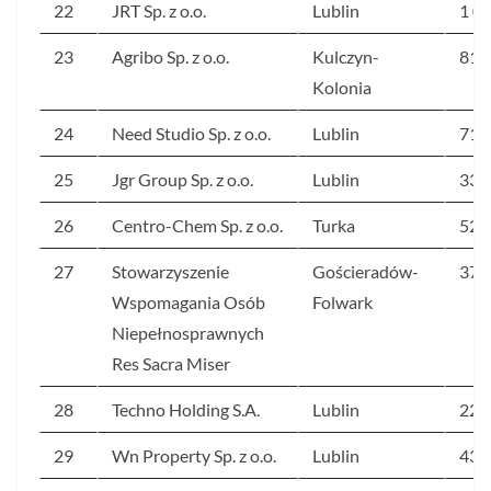
22
JRT Sp. z o.o.
Lublin
1 0
23
Agribo Sp. z o.o.
Kulczyn-
815
Kolonia
24
Need Studio Sp. z o.o.
Lublin
713
25
Jgr Group Sp. z o.o.
Lublin
337
26
Centro-Chem Sp. z o.o.
Turka
526
27
Stowarzyszenie
Gościeradów-
376
Wspomagania Osób
Folwark
Niepełnosprawnych
Res Sacra Miser
28
Techno Holding S.A.
Lublin
223
29
Wn Property Sp. z o.o.
Lublin
433