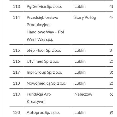
113
Pgi Service Sp. z o.o.
Lublin
489
114
Przedsiębiorstwo
Stary Pożóg
444
Produkcyjno-
Handlowe Way – Pol
Waś I Waś sp.j.
115
Step Floor Sp. z o.o.
Lublin
3 5
116
Utylimed Sp. z o.o.
Lublin
233
117
Inpl Group Sp. z o.o.
Lublin
359
118
Nowomedica Sp. z o.o.
Lublin
213
119
Fundacja Art-
Nałęczów
621
Kreatywni
120
Autoproc Sp. z o.o.
Lublin
95