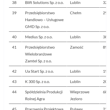
38
Blift Solutions Sp. z o.o.
Lublin
324
39
Przedsiębiorstwo
Chełm
295
Handlowo – Usługowe
GMD Sp. z o.o.
40
Medius Sp. z o.o.
Lublin
387
41
Przedsiębiorstwo
Zamość
896
Wielobranżowe
Zamtel Sp. z o.o.
42
Ua Start Sp. z o.o.
Lublin
192
43
K 300 Sp. z o.o.
Lublin
203
44
Spółdzielnia Produkcji
Wieprzowe
685
Rolnej Agra
Jezioro
45
Pracownia Projektowa
Puławy
234