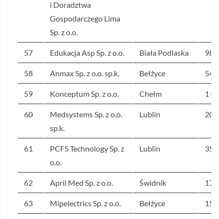
i Doradztwa
Gospodarczego Lima
Sp. z o.o.
57
Edukacja Asp Sp. z o.o.
Biała Podlaska
988
58
Anmax Sp. z o.o. sp.k.
Bełżyce
542
59
Konceptum Sp. z o.o.
Chełm
1 0
60
Medsystems Sp. z o.o.
Lublin
207
sp.k.
61
PCFS Technology Sp. z
Lublin
354
o.o.
62
April Med Sp. z o.o.
Świdnik
174
63
Mipelectrics Sp. z o.o.
Bełżyce
157