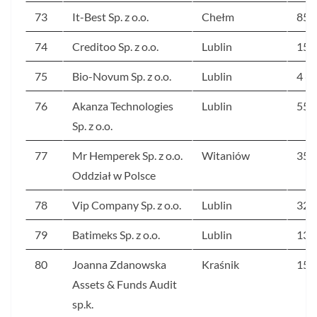
73
It-Best Sp. z o.o.
Chełm
854
74
Creditoo Sp. z o.o.
Lublin
156
75
Bio-Novum Sp. z o.o.
Lublin
4 6
76
Akanza Technologies
Lublin
550
Sp. z o.o.
77
Mr Hemperek Sp. z o.o.
Witaniów
359
Oddział w Polsce
78
Vip Company Sp. z o.o.
Lublin
324
79
Batimeks Sp. z o.o.
Lublin
132
80
Joanna Zdanowska
Kraśnik
154
Assets & Funds Audit
sp.k.