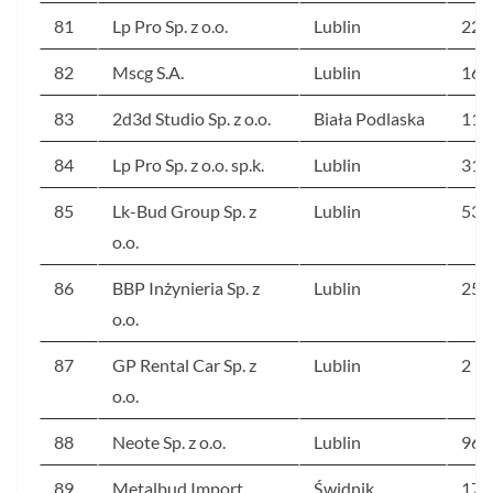
81
Lp Pro Sp. z o.o.
Lublin
227
82
Mscg S.A.
Lublin
165
83
2d3d Studio Sp. z o.o.
Biała Podlaska
114
84
Lp Pro Sp. z o.o. sp.k.
Lublin
317
85
Lk-Bud Group Sp. z
Lublin
535
o.o.
86
BBP Inżynieria Sp. z
Lublin
258
o.o.
87
GP Rental Car Sp. z
Lublin
2 3
o.o.
88
Neote Sp. z o.o.
Lublin
966
89
Metalbud Import
Świdnik
172