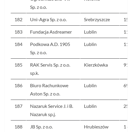
Sp. z o.o.
182
Uni-Agra Sp. z o.o.
Srebrzyszcze
154
183
Fundacja Asdreamer
Lublin
110
184
Podkowa A.D. 1905
Lublin
113
Sp. z o.o.
185
RAK Servis Sp. z o.o.
Kierzkówka
910
sp.k.
186
Biuro Rachunkowe
Lublin
69
Aston Sp. z o.o.
187
Nazaruk Service J. i B.
Lublin
252
Nazaruk sp.j.
188
JB Sp. z o.o.
Hrubieszów
1 4