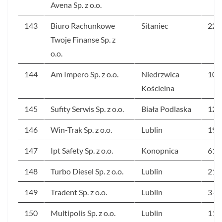
Avena Sp. z o.o.
143
Biuro Rachunkowe
Sitaniec
223
Twoje Finanse Sp. z
o.o.
144
Am Impero Sp. z o.o.
Niedrzwica
100
Kościelna
145
Sufity Serwis Sp. z o.o.
Biała Podlaska
120
146
Win-Trak Sp. z o.o.
Lublin
192
147
Ipt Safety Sp. z o.o.
Konopnica
61
148
Turbo Diesel Sp. z o.o.
Lublin
216
149
Tradent Sp. z o.o.
Lublin
3 4
150
Multipolis Sp. z o.o.
Lublin
119