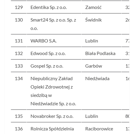
129
Edentika Sp. z o.o.
Zamość
320
130
Smart24 Sp. z o.o. Sp. z
Świdnik
265
o.o.
131
WARBO S.A.
Lublin
77
132
Edwood Sp. z o.o.
Biała Podlaska
312
133
Gospel Sp. z o.o.
Garbów
133
134
Niepubliczny Zakład
Niedźwiada
162
Opieki Zdrowotnej z
siedzibą w
Niedźwiadzie Sp. z o.o.
135
Novabroker Sp. z o.o.
Lublin
80
136
Rolnicza Spółdzielnia
Raciborowice
130