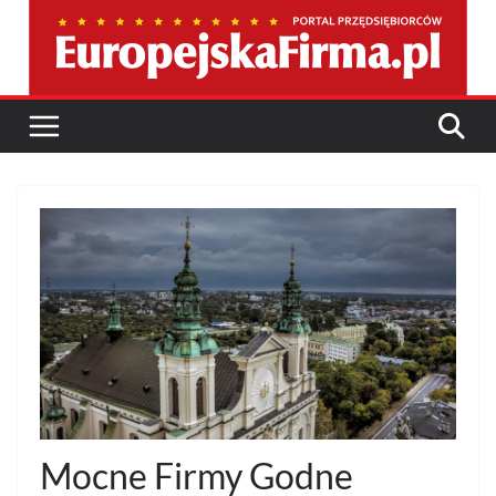
Przejdź
do
treści
Mocne Firmy Godne