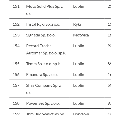
151
Moto Solid Plus Sp. z
Lublin
217
o.o.
152
Instal Ryki Sp. z o.o.
Ryki
138
153
Signeda Sp. z o.o.
Motwica
186
154
Record Fracht
Lublin
903
Automar Sp. z o.o. sp.k.
155
Temm Sp. z o.o. sp.k.
Lublin
89
156
Emandra Sp. z o.o.
Lublin
163
157
Shas Company Sp. z
Lublin
591
o.o.
158
Power Set Sp. z o.o.
Lublin
97
159
Jbm Budownictwo Sp.
Borysów
163