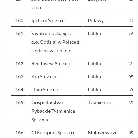
z o.o.
160
Ipchem Sp. z o.o.
Puławy
108
161
Vivatronic Ltd Sp. z
Lublin
59
o.o. Oddział w Polsce z
siedzibą w Lublinie
162
Red Invest Sp. z o.o.
Lublin
2 2
163
Km Sp. z o.o.
Lublin
95
164
Lbim Sp. z o.o.
Lublin
76
165
Gospodarstwo
Tyśmienica
226
Rybackie Tyśmienica
Sp. z o.o.
166
Cl Europort Sp. z o.o.
Małaszewicze
92