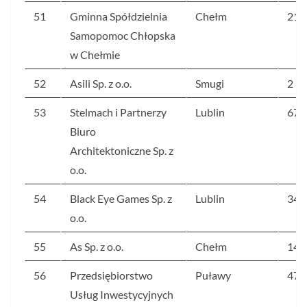
51
Gminna Spółdzielnia
Chełm
215
Samopomoc Chłopska
w Chełmie
52
Asili Sp. z o.o.
Smugi
2 6
53
Stelmach i Partnerzy
Lublin
676
Biuro
Architektoniczne Sp. z
o.o.
54
Black Eye Games Sp. z
Lublin
346
o.o.
55
As Sp. z o.o.
Chełm
143
56
Przedsiębiorstwo
Puławy
470
Usług Inwestycyjnych