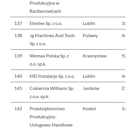
Produkcyjna w
Raciborowicach
137
Elnetex Sp. z o.o.
Lublin
108
138
Jg Machines And Tools
Puławy
443
Sp. z o.o.
139
Wemax Polska Sp. z
Krasnystaw
924
o.o. sp.k.
140
MD Instalacje Sp. z o.o.
Lublin
444
141
Cukiernia Williams Sp.
Jastków
210
z o.o. sp.k.
142
Przedsiębiorstwo
Kodeń
145
Produkcyjno-
Usługowo-Handlowe