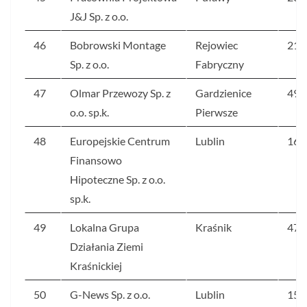
J&J Sp. z o.o.
46
Bobrowski Montage
Rejowiec
216
Sp. z o.o.
Fabryczny
47
Olmar Przewozy Sp. z
Gardzienice
496
o.o. sp.k.
Pierwsze
48
Europejskie Centrum
Lublin
165
Finansowo
Hipoteczne Sp. z o.o.
sp.k.
49
Lokalna Grupa
Kraśnik
470
Działania Ziemi
Kraśnickiej
50
G-News Sp. z o.o.
Lublin
158