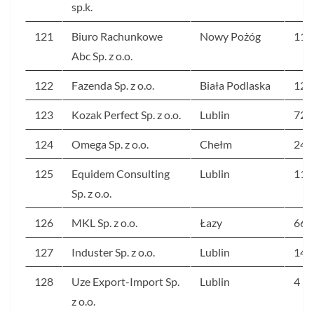
sp.k.
121
Biuro Rachunkowe
Nowy Pożóg
111
Abc Sp. z o.o.
122
Fazenda Sp. z o.o.
Biała Podlaska
123
123
Kozak Perfect Sp. z o.o.
Lublin
72
124
Omega Sp. z o.o.
Chełm
240
125
Equidem Consulting
Lublin
110
Sp. z o.o.
126
MKL Sp. z o.o.
Łazy
66
127
Induster Sp. z o.o.
Lublin
144
128
Uze Export-Import Sp.
Lublin
4 5
z o.o.