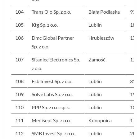
104
Trans Olo Sp. z o.o.
Biała Podlaska
93
105
Ktg Sp. z o.o.
Lublin
189
106
Dmc Global Partner
Hrubieszów
178
Sp. z o.o.
107
Sitaniec Electronics Sp.
Zamość
170
z o.o.
108
Fsb Invest Sp. z o.o.
Lublin
318
109
Solve Labs Sp. z o.o.
Lublin
190
110
PPP Sp. z o.o. sp.k.
Lublin
100
111
Medisept Sp. z o.o.
Konopnica
1 6
112
SMB Invest Sp. z o.o.
Lublin
282