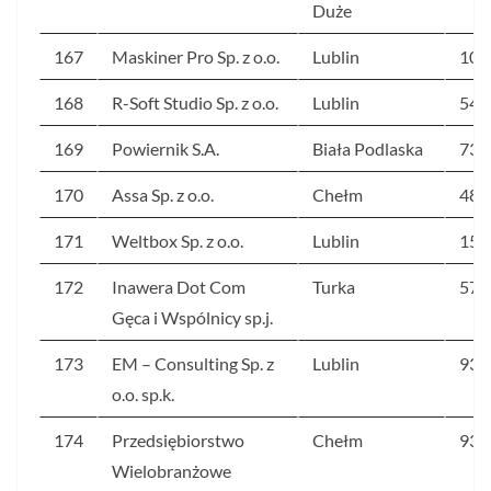
Duże
167
Maskiner Pro Sp. z o.o.
Lublin
103
168
R-Soft Studio Sp. z o.o.
Lublin
542
169
Powiernik S.A.
Biała Podlaska
734
170
Assa Sp. z o.o.
Chełm
483
171
Weltbox Sp. z o.o.
Lublin
159
172
Inawera Dot Com
Turka
57
Gęca i Wspólnicy sp.j.
173
EM – Consulting Sp. z
Lublin
93
o.o. sp.k.
174
Przedsiębiorstwo
Chełm
93
Wielobranżowe