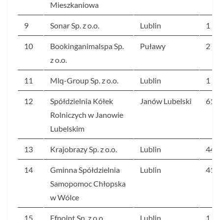
Mieszkaniowa
9
Sonar Sp. z o.o.
Lublin
1 1
10
Bookinganimalspa Sp.
Puławy
2 3
z o.o.
11
Mlq-Group Sp. z o.o.
Lublin
1 2
12
Spółdzielnia Kółek
Janów Lubelski
618
Rolniczych w Janowie
Lubelskim
13
Krajobrazy Sp. z o.o.
Lublin
448
14
Gminna Spółdzielnia
Lublin
411
Samopomoc Chłopska
w Wólce
15
Efpoint Sp. z o.o.
Lublin
1 3