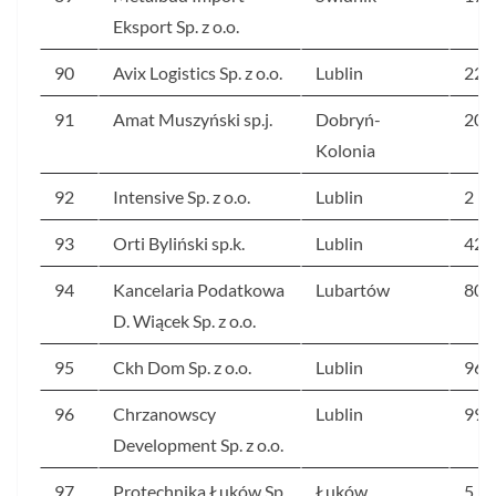
Eksport Sp. z o.o.
90
Avix Logistics Sp. z o.o.
Lublin
226
91
Amat Muszyński sp.j.
Dobryń-
202
Kolonia
92
Intensive Sp. z o.o.
Lublin
2 1
93
Orti Byliński sp.k.
Lublin
423
94
Kancelaria Podatkowa
Lubartów
806
D. Wiącek Sp. z o.o.
95
Ckh Dom Sp. z o.o.
Lublin
96
96
Chrzanowscy
Lublin
99
Development Sp. z o.o.
97
Protechnika Łuków Sp.
Łuków
5 5