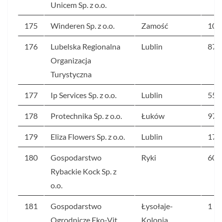
Unicem Sp. z o.o.
175
Winderen Sp. z o.o.
Zamość
109
176
Lubelska Regionalna
Lublin
87
Organizacja
Turystyczna
177
Ip Services Sp. z o.o.
Lublin
558
178
Protechnika Sp. z o.o.
Łuków
977
179
Eliza Flowers Sp. z o.o.
Lublin
173
180
Gospodarstwo
Ryki
603
Rybackie Kock Sp. z
o.o.
181
Gospodarstwo
Łysołaje-
1 1
Ogrodnicze Eko-Vit
Kolonia