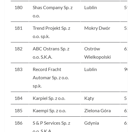
180
Shas Company Sp. z
Lublin
591
o.o.
181
Trend Projekt Sp. z
Mokry Dwór
53
o.o. sp.k.
182
ABC Ostrans Sp. z
Ostrów
627
o.o. S.K.A.
Wielkopolski
183
Record Fracht
Lublin
903
Automar Sp. z o.o.
sp.k.
184
Karpiel Sp. z o.o.
Kąty
5 3
185
Kaempi Sp. z o.o.
Zielona Góra
62
186
S & P Services Sp. z
Gdynia
65
o.o. S.K.A.