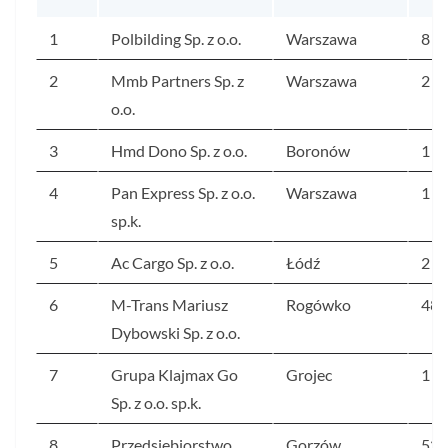
1
Polbilding Sp. z o.o.
Warszawa
8 8
2
Mmb Partners Sp. z
Warszawa
2 5
o.o.
3
Hmd Dono Sp. z o.o.
Boronów
1 7
4
Pan Express Sp. z o.o.
Warszawa
1 9
sp.k.
5
Ac Cargo Sp. z o.o.
Łódź
2 5
6
M-Trans Mariusz
Rogówko
482
Dybowski Sp. z o.o.
7
Grupa Klajmax Go
Grojec
1 9
Sp. z o.o. sp.k.
8
Przedsiębiorstwo
Gorzów
520