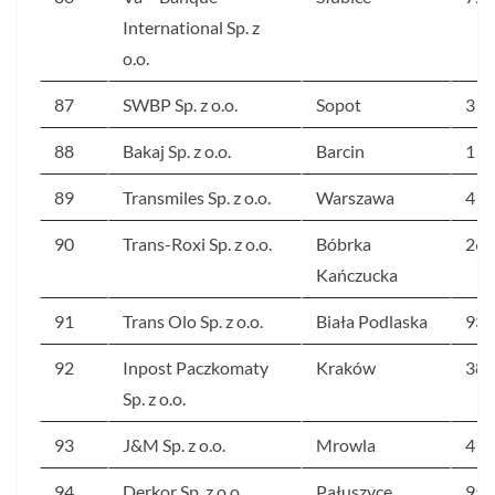
International Sp. z
o.o.
87
SWBP Sp. z o.o.
Sopot
3 1
88
Bakaj Sp. z o.o.
Barcin
1 2
89
Transmiles Sp. z o.o.
Warszawa
4 4
90
Trans-Roxi Sp. z o.o.
Bóbrka
265
Kańczucka
91
Trans Olo Sp. z o.o.
Biała Podlaska
93
92
Inpost Paczkomaty
Kraków
387
Sp. z o.o.
93
J&M Sp. z o.o.
Mrowla
416
94
Derkor Sp. z o.o.
Pałuszyce
95