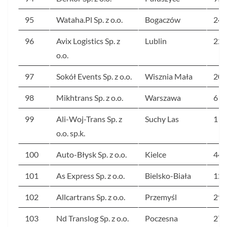
95
Wataha.Pl Sp. z o.o.
Bogaczów
248
96
Avix Logistics Sp. z
Lublin
226
o.o.
97
Sokół Events Sp. z o.o.
Wisznia Mała
209
98
Mikhtrans Sp. z o.o.
Warszawa
614
99
Ali-Woj-Trans Sp. z
Suchy Las
1 0
o.o. sp.k.
100
Auto-Błysk Sp. z o.o.
Kielce
442
101
As Express Sp. z o.o.
Bielsko-Biała
129
102
Allcartrans Sp. z o.o.
Przemyśl
299
103
Nd Translog Sp. z o.o.
Poczesna
270