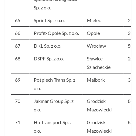
Sp. z o.o.
65
Sprint Sp. z o.o.
Mielec
2 2
66
Profit-Opole Sp. z o.o.
Opole
319
67
DKL Sp. z o.o.
Wrocław
504
68
DSPF Sp. z o.o.
Sławice
201
Szlacheckie
69
Pośpiech Trans Sp. z
Malbork
321
o.o.
70
Jakmar Group Sp. z
Grodzisk
856
o.o.
Mazowiecki
71
Hb Transport Sp. z
Grodzisk
844
o.o.
Mazowiecki