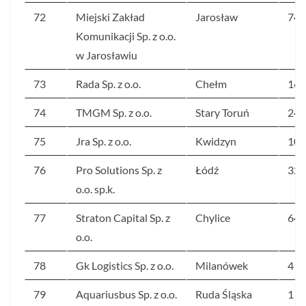
72
Miejski Zakład
Jarosław
741
Komunikacji Sp. z o.o.
w Jarosławiu
73
Rada Sp. z o.o.
Chełm
164
74
TMGM Sp. z o.o.
Stary Toruń
240
75
Jra Sp. z o.o.
Kwidzyn
104
76
Pro Solutions Sp. z
Łódź
325
o.o. sp.k.
77
Straton Capital Sp. z
Chylice
648
o.o.
78
Gk Logistics Sp. z o.o.
Milanówek
4 2
79
Aquariusbus Sp. z o.o.
Ruda Śląska
1 1