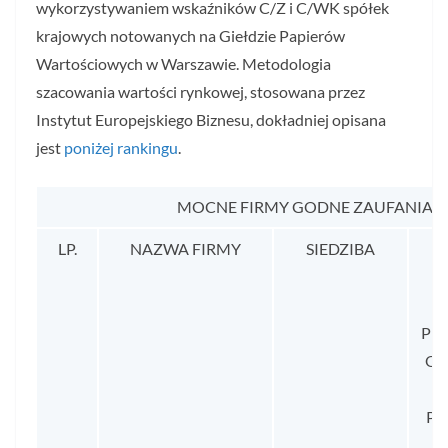
wykorzystywaniem wskaźników C/Z i C/WK spółek
krajowych notowanych na Giełdzie Papierów
Wartościowych w Warszawie. Metodologia
szacowania wartości rynkowej, stosowana przez
Instytut Europejskiego Biznesu, dokładniej opisana
jest
poniżej rankingu
.
MOCNE FIRMY GODNE ZAUFANIA 20
LP.
NAZWA FIRMY
SIEDZIBA
Ś
PR
OD
PR