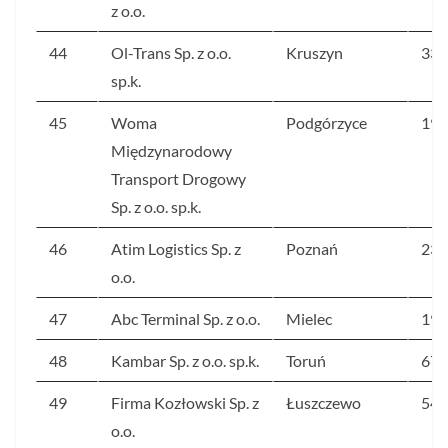
z o.o.
44
Ol-Trans Sp. z o.o.
Kruszyn
332
sp.k.
45
Woma
Podgórzyce
199
Międzynarodowy
Transport Drogowy
Sp. z o.o. sp.k.
46
Atim Logistics Sp. z
Poznań
236
o.o.
47
Abc Terminal Sp. z o.o.
Mielec
195
48
Kambar Sp. z o.o. sp.k.
Toruń
678
49
Firma Kozłowski Sp. z
Łuszczewo
547
o.o.