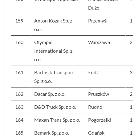
Duże
159
Anton Kozak Sp. z
Przemyśl
159
o.o.
160
Olympic
Warszawa
296
International Sp. z
o.o.
161
Bartosik Transport
Łódź
3 7
Sp. z o.o.
162
Dacar Sp. z o.o.
Pruszków
232
163
D&D Truck Sp. z o.o.
Rudno
166
164
Maxan Trans Sp. z o.o.
Pogorzałki
196
165
Bemark Sp. z o.o.
Gdańsk
162