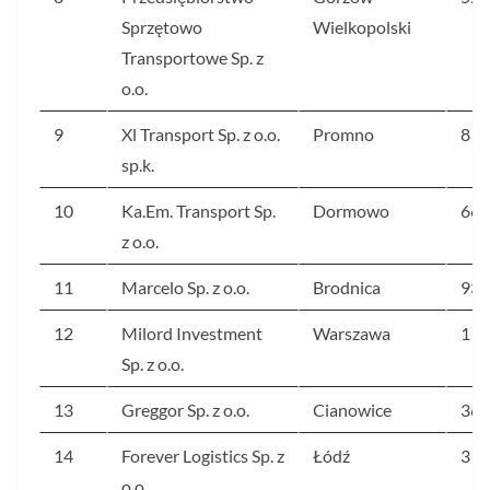
Sprzętowo
Wielkopolski
Transportowe Sp. z
o.o.
9
Xl Transport Sp. z o.o.
Promno
8 8
sp.k.
10
Ka.Em. Transport Sp.
Dormowo
669
z o.o.
11
Marcelo Sp. z o.o.
Brodnica
938
12
Milord Investment
Warszawa
1 5
Sp. z o.o.
13
Greggor Sp. z o.o.
Cianowice
361
14
Forever Logistics Sp. z
Łódź
313
o.o.