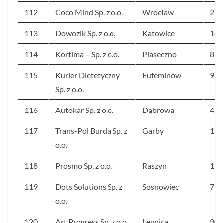
112
Coco Mind Sp. z o.o.
Wrocław
252
113
Dowozik Sp. z o.o.
Katowice
149
114
Kortima – Sp. z o.o.
Piaseczno
89
115
Kurier Dietetyczny
Eufeminów
984
Sp. z o.o.
116
Autokar Sp. z o.o.
Dąbrowa
410
117
Trans-Pol Burda Sp. z
Garby
194
o.o.
118
Prosmo Sp. z o.o.
Raszyn
198
119
Dots Solutions Sp. z
Sosnowiec
71
o.o.
120
Art Progress Sp. z o.o.
Legnica
90