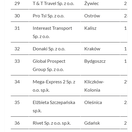
29
T & T Travel Sp. z o.o.
Żywiec
2 5
30
Pro Tsl Sp. z o.o.
Ostrów
238
31
Intereast Transport
Kalisz
1 9
Sp. z o.o.
32
Donaki Sp. z o.o.
Kraków
1 8
33
Global Prospect
Bydgoszcz
1 2
Group Sp. z o.o.
34
Mega-Express 2 Sp. z
Kliczków-
297
o.o. sp.k.
Kolonia
35
Elżbieta Szczepańska
Oleśnica
252
sp.k.
36
Rivet Sp. z o.o. sp.k.
Gdańsk
217