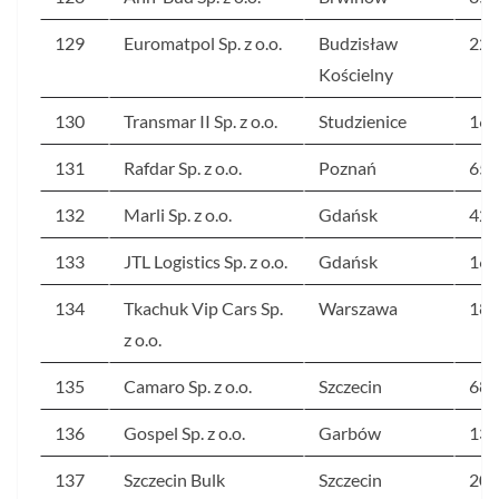
129
Euromatpol Sp. z o.o.
Budzisław
220
Kościelny
130
Transmar II Sp. z o.o.
Studzienice
167
131
Rafdar Sp. z o.o.
Poznań
656
132
Marli Sp. z o.o.
Gdańsk
423
133
JTL Logistics Sp. z o.o.
Gdańsk
162
134
Tkachuk Vip Cars Sp.
Warszawa
189
z o.o.
135
Camaro Sp. z o.o.
Szczecin
68
136
Gospel Sp. z o.o.
Garbów
133
137
Szczecin Bulk
Szczecin
206