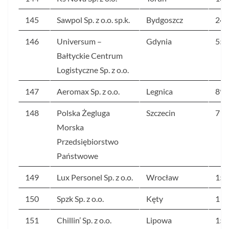
145
Sawpol Sp. z o.o. sp.k.
Bydgoszcz
248
146
Universum –
Gdynia
556
Bałtyckie Centrum
Logistyczne Sp. z o.o.
147
Aeromax Sp. z o.o.
Legnica
89
148
Polska Żegluga
Szczecin
712
Morska
Przedsiębiorstwo
Państwowe
149
Lux Personel Sp. z o.o.
Wrocław
156
150
Spzk Sp. z o.o.
Kęty
1 2
151
Chillin’ Sp. z o.o.
Lipowa
155