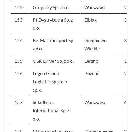
152
Grupa Py Sp. z o.o.
Warszawa
206
153
Pt Dystrybucja Sp. z
Elbląg
322
o.o.
154
Be-Ma Transport Sp.
Gołębiewo
312
z o.o.
Wielkie
155
OSK Driver Sp. z o.o.
Leszno
1 1
156
Logeo Group
Poznań
207
Logistics Sp. z o.o.
sp.k.
157
Sokoltrans
Warszawa
680
International Sp. z
o.o.
158
Cl Europort Sp. z o.o.
Małaszewicze
92