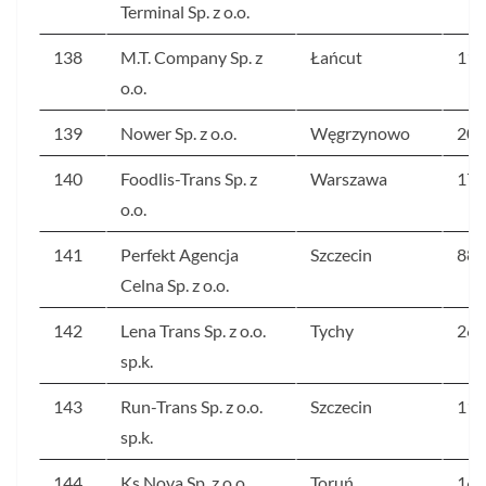
Terminal Sp. z o.o.
138
M.T. Company Sp. z
Łańcut
112
o.o.
139
Nower Sp. z o.o.
Węgrzynowo
206
140
Foodlis-Trans Sp. z
Warszawa
178
o.o.
141
Perfekt Agencja
Szczecin
88
Celna Sp. z o.o.
142
Lena Trans Sp. z o.o.
Tychy
264
sp.k.
143
Run-Trans Sp. z o.o.
Szczecin
112
sp.k.
144
Ks Nova Sp. z o.o.
Toruń
168