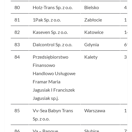
80
Holz-Trans Sp. z o.o.
Bielsko
4 9
81
1Pak Sp. z o.o.
Zabłocie
1 3
82
Kaseven Sp. z o.o.
Katowice
149
83
Dalcontrol Sp. z o.o.
Gdynia
691
84
Przedsiębiorstwo
Kalety
317
Finansowo
Handlowo Usługowe
Framar Maria
Jagusiak I Franciszek
Jagusiak sp.j.
85
Vv-Sea Babyn Trans
Warszawa
117
Sp. z o.o.
86
Va – Banque
Słubice
722