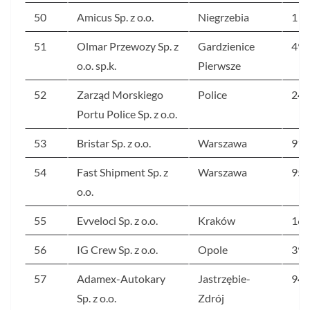
50
Amicus Sp. z o.o.
Niegrzebia
1 9
51
Olmar Przewozy Sp. z
Gardzienice
496
o.o. sp.k.
Pierwsze
52
Zarząd Morskiego
Police
248
Portu Police Sp. z o.o.
53
Bristar Sp. z o.o.
Warszawa
913
54
Fast Shipment Sp. z
Warszawa
957
o.o.
55
Evveloci Sp. z o.o.
Kraków
162
56
IG Crew Sp. z o.o.
Opole
396
57
Adamex-Autokary
Jastrzębie-
949
Sp. z o.o.
Zdrój