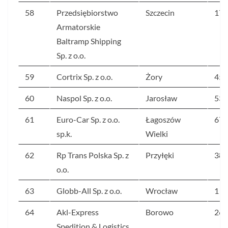
58
Przedsiębiorstwo
Szczecin
170
Armatorskie
Baltramp Shipping
Sp. z o.o.
59
Cortrix Sp. z o.o.
Żory
455
60
Naspol Sp. z o.o.
Jarosław
536
61
Euro-Car Sp. z o.o.
Łagoszów
677
sp.k.
Wielki
62
Rp Trans Polska Sp. z
Przyłęki
388
o.o.
63
Globb-All Sp. z o.o.
Wrocław
1 1
64
Akl-Express
Borowo
269
Spedition & Logistics