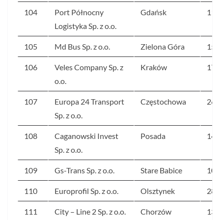
104
Port Północny
Gdańsk
115
Logistyka Sp. z o.o.
105
Md Bus Sp. z o.o.
Zielona Góra
159
106
Veles Company Sp. z
Kraków
170
o.o.
107
Europa 24 Transport
Częstochowa
266
Sp. z o.o.
108
Caganowski Invest
Posada
145
Sp. z o.o.
109
Gs-Trans Sp. z o.o.
Stare Babice
107
110
Europrofil Sp. z o.o.
Olsztynek
289
111
City – Line 2 Sp. z o.o.
Chorzów
130