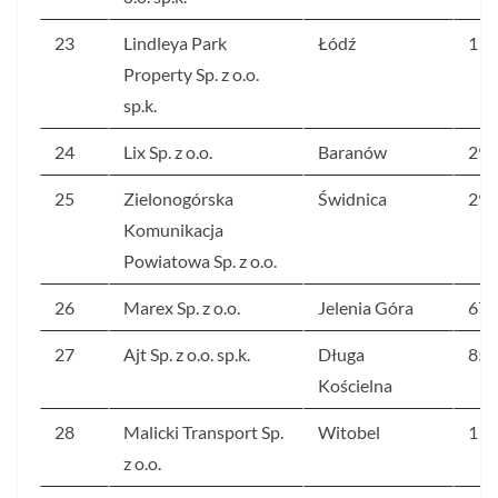
23
Lindleya Park
Łódź
1 4
Property Sp. z o.o.
sp.k.
24
Lix Sp. z o.o.
Baranów
297
25
Zielonogórska
Świdnica
298
Komunikacja
Powiatowa Sp. z o.o.
26
Marex Sp. z o.o.
Jelenia Góra
676
27
Ajt Sp. z o.o. sp.k.
Długa
853
Kościelna
28
Malicki Transport Sp.
Witobel
1 5
z o.o.