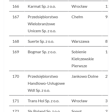
166
Karmat Sp. z o.o.
Wrocław
122
167
Przedsiębiorstwo
Chełm
93
Wielobranżowe
Unicem Sp. z o.o.
168
Suerte Sp. z o.o.
Warszawa
87
169
Bogmar Sp. z o.o.
Sobienie
154
Kiełczewskie
Pierwsze
170
Przedsiębiorstwo
Jankowo Dolne
279
Handlowo-Usługowe
Wdl Sp. z o.o.
171
Trans Hol Sp. z o.o.
Wrocław
313
172
Sls Poland Sp. z o.o.
Sopot
275