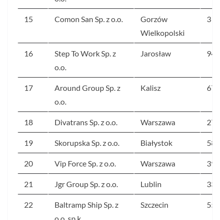
15
Comon San Sp. z o.o.
Gorzów
3 6
Wielkopolski
16
Step To Work Sp. z
Jarosław
942
o.o.
17
Around Group Sp. z
Kalisz
676
o.o.
18
Divatrans Sp. z o.o.
Warszawa
275
19
Skorupska Sp. z o.o.
Białystok
585
20
Vip Force Sp. z o.o.
Warszawa
394
21
Jgr Group Sp. z o.o.
Lublin
337
22
Baltramp Ship Sp. z
Szczecin
559
o.o. sp.k.