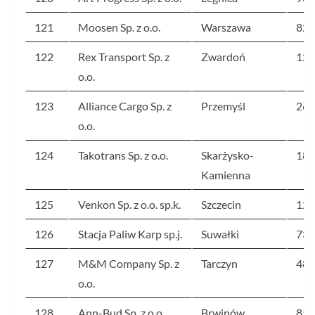
121
Moosen Sp. z o.o.
Warszawa
82
122
Rex Transport Sp. z
Zwardoń
120
o.o.
123
Alliance Cargo Sp. z
Przemyśl
262
o.o.
124
Takotrans Sp. z o.o.
Skarżysko-
184
Kamienna
125
Venkon Sp. z o.o. sp.k.
Szczecin
122
126
Stacja Paliw Karp sp.j.
Suwałki
732
127
M&M Company Sp. z
Tarczyn
482
o.o.
128
Ann-Bud Sp. z o.o.
Brwinów
85