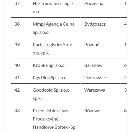
37
HD Trans Textil Sp. z
Poczesna
1 0
o.o.
38
Mmpj Agencja Celna
Bydgoszcz
432
Sp. z o.o.
39
Pacia Logistics Sp. z
Poznań
1 4
o.o. sp.k.
40
Kropka Sp. z o.o.
Baranów
642
41
Pgs Plus Sp. z o.o.
Daszewice
231
42
Goodcold Sp. z o.o.
Warszawa
314
sp.k.
43
Przedsiębiorstwo-
Różewo
810
Produkcyjno
Handlowe Boltex -Sp.