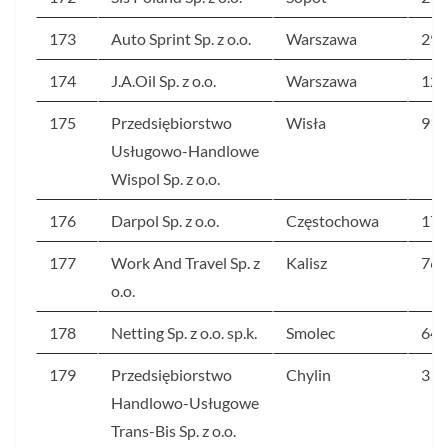
173
Auto Sprint Sp. z o.o.
Warszawa
294
174
J.A.Oil Sp. z o.o.
Warszawa
124
175
Przedsiębiorstwo
Wisła
91
Usługowo-Handlowe
Wispol Sp. z o.o.
176
Darpol Sp. z o.o.
Częstochowa
172
177
Work And Travel Sp. z
Kalisz
76
o.o.
178
Netting Sp. z o.o. sp.k.
Smolec
64
179
Przedsiębiorstwo
Chylin
3 9
Handlowo-Usługowe
Trans-Bis Sp. z o.o.