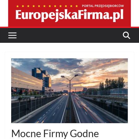
Przejdź
do
treści
Mocne Firmy Godne