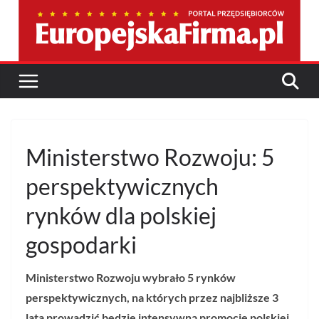
Przejdź
do
treści
Ministerstwo Rozwoju: 5
perspektywicznych
rynków dla polskiej
gospodarki
Ministerstwo Rozwoju wybrało 5 rynków
perspektywicznych, na których przez najbliższe 3
lata prowadzić będzie intensywną promocję polskiej