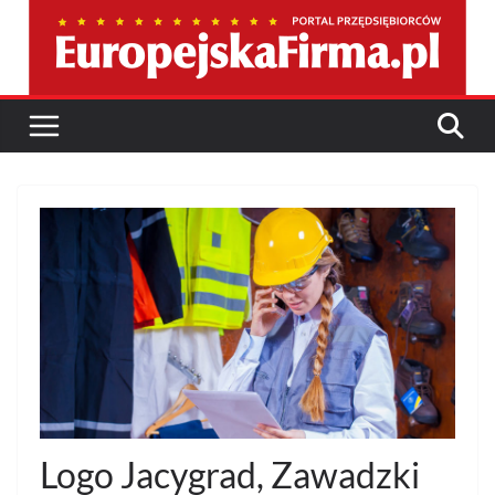
Przejdź
do
treści
Logo Jacygrad, Zawadzki