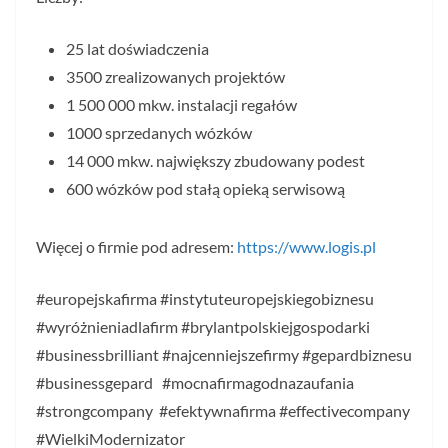
25 lat doświadczenia
3500 zrealizowanych projektów
1 500 000 mkw. instalacji regałów
1000 sprzedanych wózków
14 000 mkw. największy zbudowany podest
600 wózków pod stałą opieką serwisową
Więcej o firmie pod adresem:
https://www.logis.pl
#europejskafirma #instytuteuropejskiegobiznesu
#wyróżnieniadlafirm #brylantpolskiejgospodarki
#businessbrilliant #najcenniejszefirmy #gepardbiznesu
#businessgepard #mocnafirmagodnazaufania
#strongcompany #efektywnafirma #effectivecompany
#WielkiModernizator