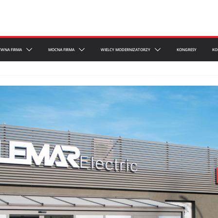
YWNA FIRMA
MOCNA FIRMA
WIELCY MODERNIZATORZY
KONGRESY
KO