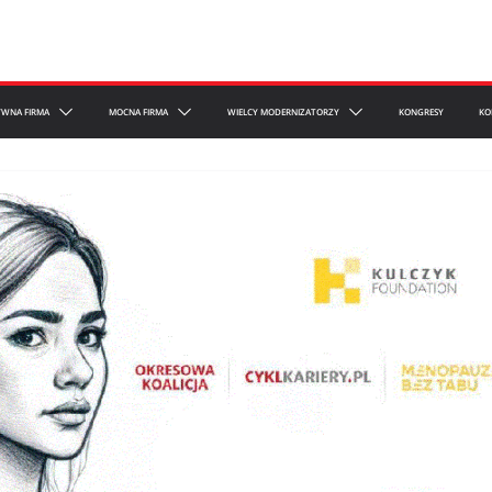
YWNA FIRMA
MOCNA FIRMA
WIELCY MODERNIZATORZY
KONGRESY
KO