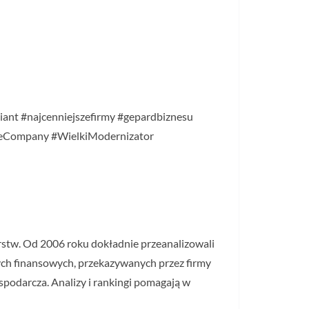
liant #najcenniejszefirmy #gepardbiznesu
deCompany #WielkiModernizator
orstw. Od 2006 roku dokładnie przeanalizowali
nych finansowych, przekazywanych przez firmy
spodarcza. Analizy i rankingi pomagają w