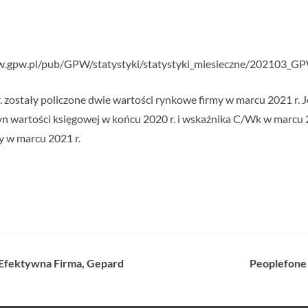
ww.gpw.pl/pub/GPW/statystyki/statystyki_miesieczne/202103_G
ostały policzone dwie wartości rynkowe firmy w marcu 2021 r. Jed
zyn wartości księgowej w końcu 2020 r. i wskaźnika C/Wk w marcu 
 w marcu 2021 r.
, Efektywna Firma, Gepard
Peoplefone 