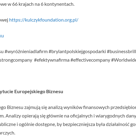
we w 66 krajach na 6 kontynentach.
towej
https://kulczykfoundation.org.pl/
ku
u #wyróżnieniadlafirm #brylantpolskiejgospodarki #businessbril
#strongcompany #efektywnafirma #effectivecompany #Worldwi
stytucie Europejskiego Biznesu
iego Biznesu zajmują się analizą wyników finansowych przedsiębi
rm. Analizy opierają się głównie na oficjalnych i wiarygodnych da
liczne i ogólnie dostępne, by bezpieczniejsza była działalność go
rczych.