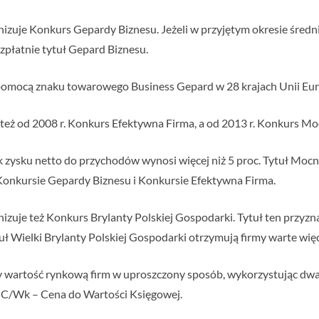
nizuje Konkurs Gepardy Biznesu. Jeżeli w przyjętym okresie śred
bezpłatnie tytuł Gepard Biznesu.
a pomocą znaku towarowego Business Gepard w 28 krajach Unii Eur
 też od 2008 r. Konkurs Efektywna Firma, a od 2013 r. Konkurs M
k zysku netto do przychodów wynosi więcej niż 5 proc. Tytuł Mocn
Konkursie Gepardy Biznesu i Konkursie Efektywna Firma.
izuje też Konkurs Brylanty Polskiej Gospodarki. Tytuł ten przyz
uł Wielki Brylanty Polskiej Gospodarki otrzymują firmy warte więce
zy wartość rynkową firm w uproszczony sposób, wykorzystując dw
z C/Wk – Cena do Wartości Księgowej.