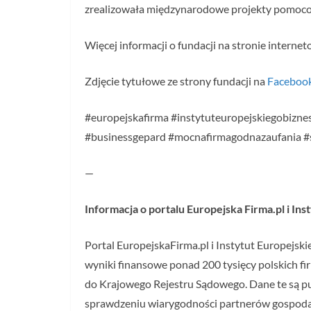
zrealizowała międzynarodowe projekty pomoco
Więcej informacji o fundacji na stronie interne
Zdjęcie tytułowe ze strony fundacji na
Faceboo
#europejskafirma #instytuteuropejskiegobiznes
#businessgepard #mocnafirmagodnazaufania 
—
Informacja o portalu Europejska Firma.pl i In
Portal EuropejskaFirma.pl i Instytut Europejsk
wyniki finansowe ponad 200 tysięcy polskich fi
do Krajowego Rejestru Sądowego. Dane te są pub
sprawdzeniu wiarygodności partnerów gospoda