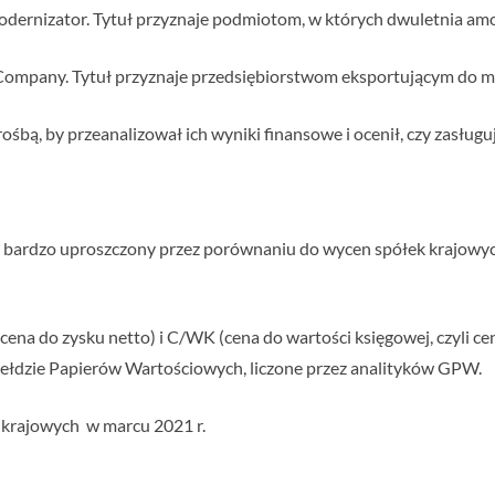
dernizator. Tytuł przyznaje podmiotom, w których dwuletnia amort
Company. Tytuł przyznaje przedsiębiorstwom eksportującym do m
rośbą, by przeanalizował ich wyniki finansowe i ocenił, czy zasług
b bardzo uproszczony przez porównaniu do wycen spółek krajowy
ena do zysku netto) i C/WK (cena do wartości księgowej, czyli ce
iełdzie Papierów Wartościowych, liczone przez analityków GPW.
k krajowych w marcu 2021 r.