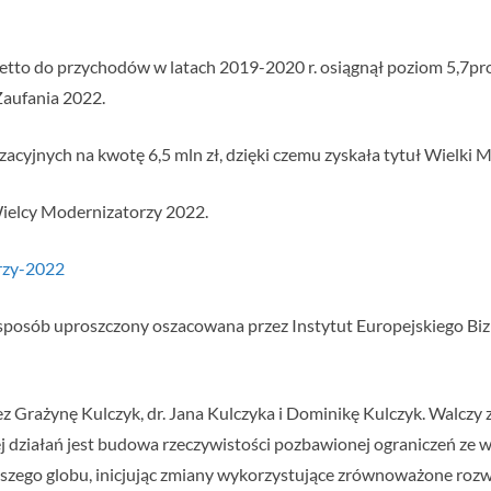
netto do przychodów w latach 2019-2020 r. osiągnął poziom 5,7proc
Zaufania 2022.
yjnych na kwotę 6,5 mln zł, dzięki czemu zyskała tytuł Wielki 
Wielcy Modernizatorzy 2022.
orzy-2022
sposób uproszczony oszacowana przez Instytut Europejskiego Biznes
z Grażynę Kulczyk, dr. Jana Kulczyka i Dominikę Kulczyk. Walczy 
ej działań jest budowa rzeczywistości pozbawionej ograniczeń ze 
szego globu, inicjując zmiany wykorzystujące zrównoważone rozw